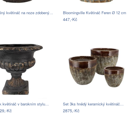
lný květináč na noze zdobený…
Bloomingville Květináč Feren Ø 12 cm
447,-Kč
k květináč v barokním stylu…
Set 3ks hnědý keramický květináč…
29,-Kč
2875,-Kč