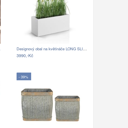
Designový obal na květináče LONG SLIM…
…
3990,-Kč
- 39%