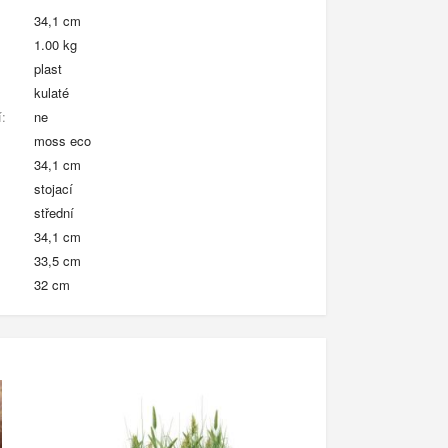
34,1 cm
1.00 kg
plast
kulaté
:
ne
moss eco
34,1 cm
stojací
střední
34,1 cm
33,5 cm
32 cm