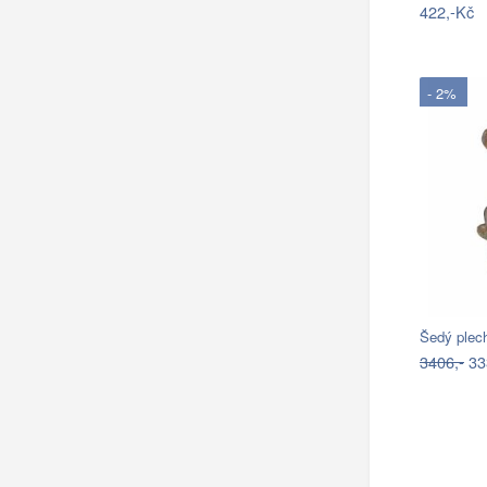
422,-Kč
- 2%
Šedý plec
3406,-
33