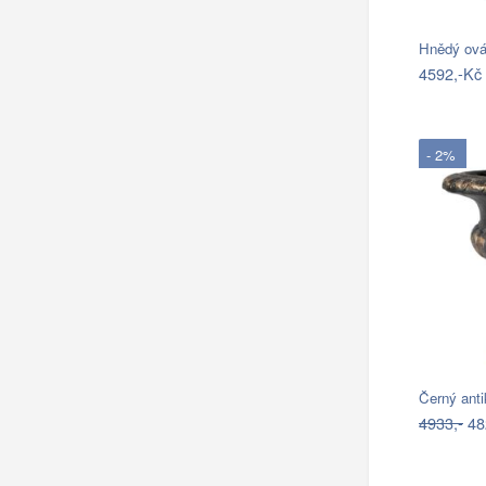
Hnědý ová
4592,-Kč
- 2%
Černý anti
4933,-
48