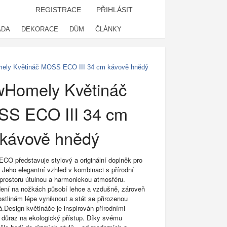
REGISTRACE
PŘIHLÁSIT
ADA
DEKORACE
DŮM
ČLÁNKY
ely Květináč MOSS ECO III 34 cm kávově hnědý
Homely Květináč
S ECO III 34 cm
kávově hnědý
O představuje stylový a originální doplněk pro
. Jeho elegantní vzhled v kombinaci s přírodní
 prostoru útulnou a harmonickou atmosféru.
ení na nožkách působí lehce a vzdušně, zároveň
stlinám lépe vyniknout a stát se přirozenou
.Design květináče je inspirován přírodními
e důraz na ekologický přístup. Díky svému