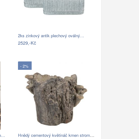
2ks zinkový antik plechový oválný…
2529,-Kč
- 2%
Hnědý cementový květináč kmen stromu s…
po…