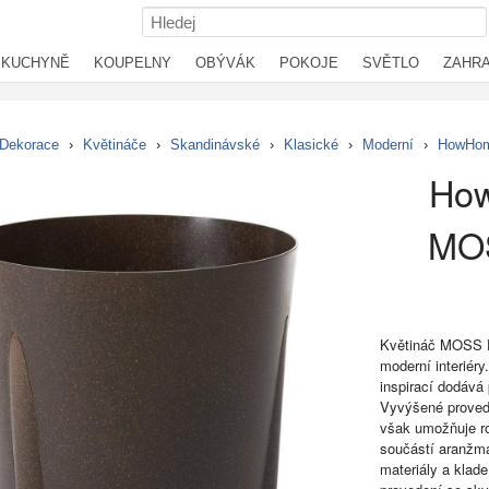
KUCHYNĚ
KOUPELNY
OBÝVÁK
POKOJE
SVĚTLO
ZAHR
Dekorace
›
Květináče
›
Skandinávské
›
Klasické
›
Moderní
›
HowHom
How
MOS
Květináč MOSS EC
moderní interiéry
inspirací dodává
Vyvýšené proved
však umožňuje ro
součástí aranžmá
materiály a klad