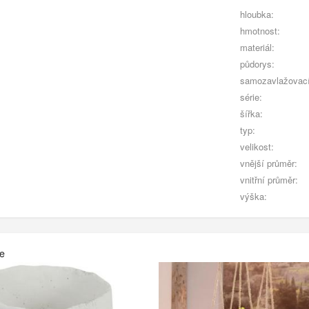
hloubka:
hmotnost:
materiál:
půdorys:
samozavlažovací
série:
šířka:
typ:
velikost:
vnější průměr:
vnitřní průměr:
výška:
če