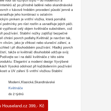
ěle hodí do různých stylů – od moderních a
 interiérů až po přírodně laděné nebo skandinávské
 povrch v kávově hnědém provedení působí jemně a
snadňuje jeho kombinaci s ostatním
ckým prvkem je vnitřní vložka, která pomáhá
í podmínky pro růst rostlin a usnadňuje jejich péči.
né vyplňovat celý objem květináče substrátem, což
ři používání. Stabilní nožky zajišťují bezpečné
eň chrání povrch podlahy.Květináč je navržen tak,
m vlivům, jako je vlhkost nebo sluneční záření, a
 vzhled i při dlouhodobém používání. Hladký povrch
istí, takže si květináč dlouhodobě udržuje svůj
Podívejte se i na další květináče z této série
produktu: Elegantní a moderní design Vyvýšené
žkách Vysoká odolnost při každodenním používání
kosti a UV záření S vnitřní vložkou Stabilní
Moderní,Klasické,Skandinávské
Květináče
do 2 týdnů
u Houseland.cz
399
,-
Kč