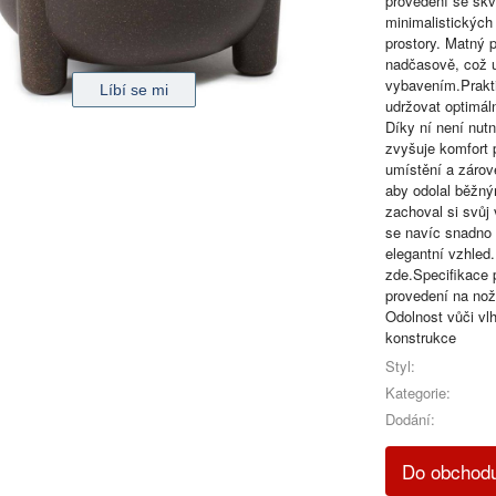
provedení se skv
minimalistických
prostory. Matný
nadčasově, což u
vybavením.Prakti
udržovat optimáln
Díky ní není nut
zvyšuje komfort p
umístění a zárov
aby odolal běžný
zachoval si svůj
se navíc snadno č
elegantní vzhled.
zde.Specifikace 
provedení na no
Odolnost vůči vlh
konstrukce
Styl:
Kategorie:
Dodání:
Do obchod