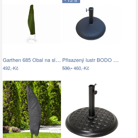
Garthen 685 Obal na slunečník s…
Přisazený lustr BODO 1xE27/60W/230V…
492,-Kč
530,-
460,-Kč