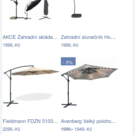
AKCE Zahradní skládací slunečník LEVI…
Zahradní slunečník Houseland Vortexa…
1999,-Kč
1999,-Kč
- 3%
Fieldmann FDZN 5103 boční slunečník,…
Avenberg Velký polohovatelný slunečník…
2299,-Kč
1999,-
1949,-Kč