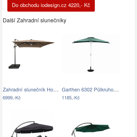
Do obchodu iodesign.cz
4220
,-
Kč
Další Zahradní slunečníky
Zahradní slunečník Houseland Vexon s…
Garthen 6302 Půlkruhový zahradní…
6999,-Kč
1185,-Kč