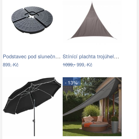
Podstavec pod slunečník Houseland Barx…
Stínící plachta trojúhelník 3*3*3 m…
899,-Kč
1099,-
999,-Kč
- 13%