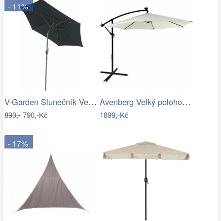
- 11%
V-Garden Slunečník VeGA 270C - černý
Avenberg Velký polohovatelný slunečník…
890,-
790,-Kč
1899,-Kč
- 17%