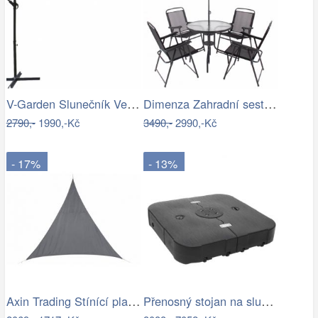
V-Garden Slunečník VeGA 300 - béžový
Dimenza Zahradní sestava MADRID se…
2790,-
1990,-Kč
3490,-
2990,-Kč
- 17%
- 13%
Axin Trading Stínící plachta…
Přenosný stojan na slunečník Dekorhome