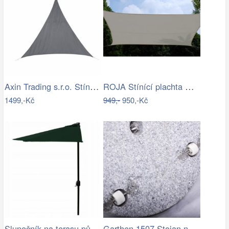
Axin Trading s.r.o. Stínící plachta…
ROJA Stínící plachta ČTVEREC 3,6m
1499,-Kč
949,-
950,-Kč
Slunečník na terasu půlkruhový - zelený…
Garthen 1507 Stojan na slunečník …