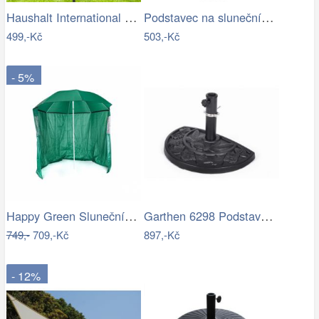
Haushalt International Ochranný obal na…
Podstavec na slunečník, kulatý, 15 kg
499,-Kč
503,-Kč
- 5%
Happy Green Slunečník s boční stěnou,…
Garthen 6298 Podstavec pro půlkulaté…
749,-
709,-Kč
897,-Kč
- 12%