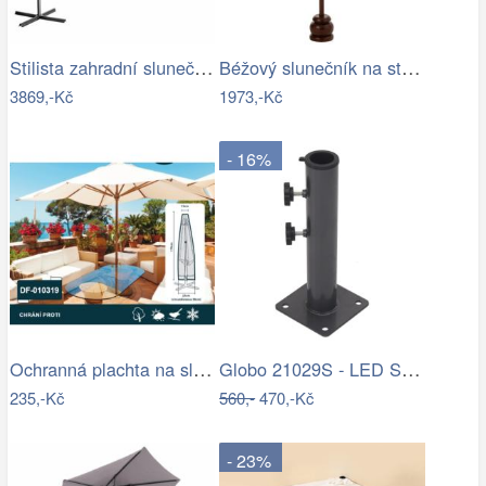
Stilista zahradní slunečník 350 cm…
Béžový slunečník na stůl s třásněmi a…
3869,-Kč
1973,-Kč
- 16%
Ochranná plachta na slunečník 200-300 cm
Globo 21029S - LED Stm. nab. dot.…
235,-Kč
560,-
470,-Kč
- 23%