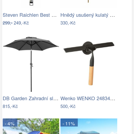
Steven Raichlen Best of Barbecue…
Hnědý usušený kulatý dekorativní list…
299,-
249,-Kč
330,-Kč
DB Garden Zahradní slunečník Diane…
Wenko WENKO 24834100 - Stěrka BAMBUSa…
815,-Kč
500,-Kč
- 4%
- 11%