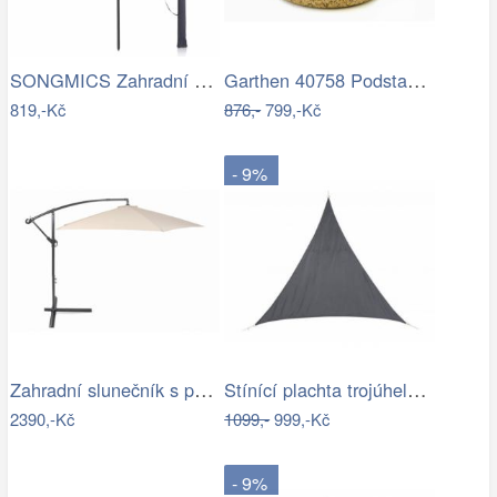
SONGMICS Zahradní slunečník Royal…
Garthen 40758 Podstavec na slunečník…
819,-Kč
876,-
799,-Kč
- 9%
Zahradní slunečník s podstavcem ø 300…
Stínící plachta trojúhelník 3*3*3 m šedá
2390,-Kč
1099,-
999,-Kč
- 9%