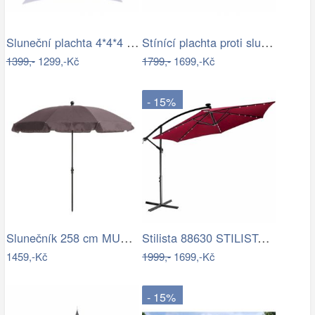
Sluneční plachta 4*4*4 m bílá
Stínící plachta proti slunci 3x4m bordó
1399,-
1299,-Kč
1799,-
1699,-Kč
- 15%
Slunečník 258 cm MURASA Bílá
Stilista 88630 STILISTA Zahradní LED…
1459,-Kč
1999,-
1699,-Kč
- 15%