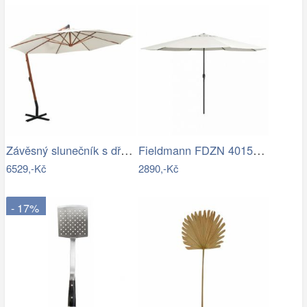
Závěsný slunečník s dřevěnou tyčí Ø 350…
Fieldmann FDZN 4015 krémová
6529,-Kč
2890,-Kč
- 17%