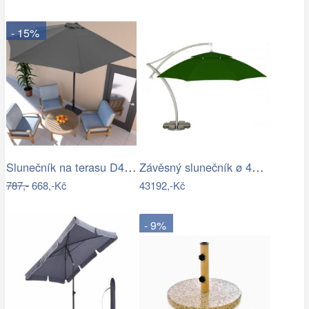
- 15%
Slunečník na terasu D4164 Dekorhome
Závěsný slunečník ø 420 cm
787,-
668,-Kč
43192,-Kč
- 9%