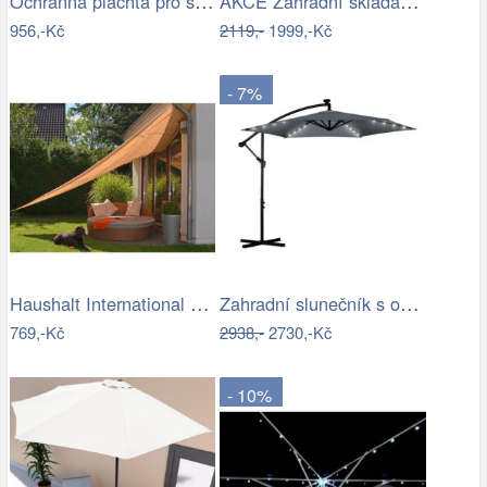
Ochranná plachta pro slunečníky - GD
AKCE Zahradní skládací slunečník LEVI…
956,-Kč
2119,-
1999,-Kč
- 7%
Haushalt International Stínící…
Zahradní slunečník s osvětlením PL-882,…
769,-Kč
2938,-
2730,-Kč
- 10%