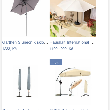
Garthen Slunečník sklopný s kličkou,…
Haushalt International Slunečník…
1233,-Kč
1199,-
929,-Kč
- 6%