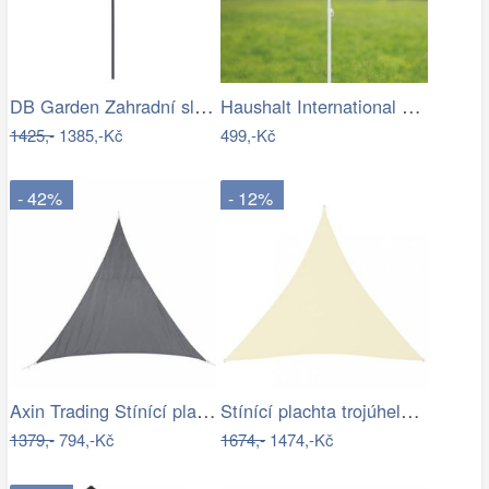
DB Garden Zahradní slunečník Jenna…
Haushalt International Slunečník, 200 cm
1425,-
1385,-Kč
499,-Kč
- 42%
- 12%
Axin Trading Stínící plachta…
Stínící plachta trojúhelníková 5 x 5 x…
1379,-
794,-Kč
1674,-
1474,-Kč