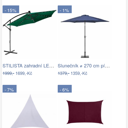
- 15%
- 1%
STILISTA zahradní LED slunečník s…
Slunečník ⌀ 270 cm pískově béžový VARESE
1999,-
1699,-Kč
1379,-
1359,-Kč
- 7%
- 6%