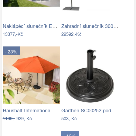
Naklápěcí slunečník EASY TURN 300x300…
Zahradní slunečník 300 x 300 cm
13377,-Kč
29592,-Kč
- 23%
Haushalt International Slunečník…
Garthen SC00252 podstavec na slunečník…
1199,-
929,-Kč
503,-Kč
- 13%