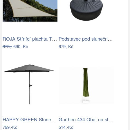
ROJA Stínící plachta TROJÚHELNÍK 3,6m
Podstavec pod slunečník Houseland Bixi…
873,-
690,-Kč
679,-Kč
HAPPY GREEN Slunečník s kličkou 230 cm,…
Garthen 434 Obal na slunečník s…
799,-Kč
514,-Kč