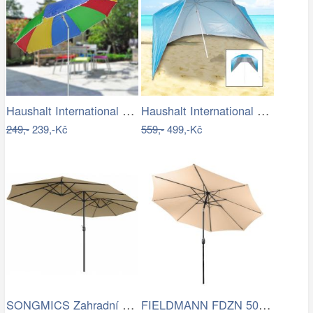
Haushalt International Slunečník duhový…
Haushalt International Plážový…
249,-
239,-Kč
559,-
499,-Kč
SONGMICS Zahradní slunečník Lyre šedý
FIELDMANN FDZN 5006 Slunečník krémový 3…