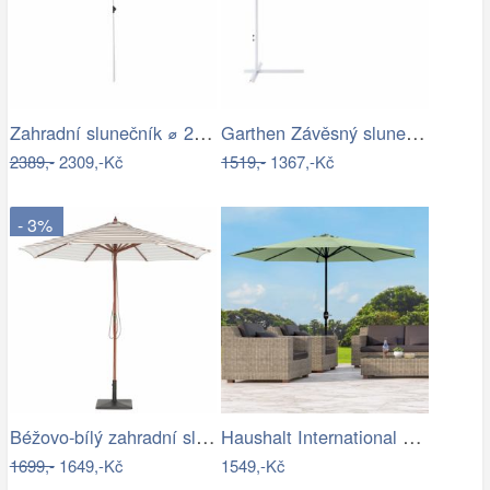
Zahradní slunečník ⌀ 2,85 m světle…
Garthen Závěsný slunečník s kličkou - 3…
2389,-
2309,-Kč
1519,-
1367,-Kč
- 3%
Béžovo-bílý zahradní slunečník ⌀260 cm…
Haushalt International Kovový slunečník…
1699,-
1649,-Kč
1549,-Kč