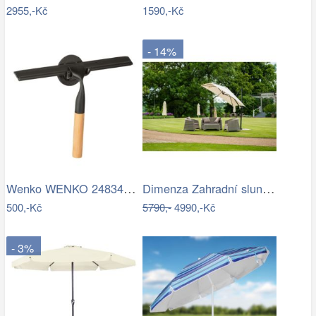
2955,-Kč
1590,-Kč
- 14%
Wenko WENKO 24834100 - Stěrka BAMBUSa…
Dimenza Zahradní slunečník ROMA výkyvný…
500,-Kč
5790,-
4990,-Kč
- 3%