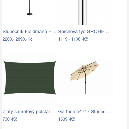
Slunečník Fieldmann FDZN 4014
Sprchová tyč GROHE Euphoria Neutral…
2200,-
2890,-Kč
1119,-
1108,-Kč
Zlatý sametový polštář s pleteným lemem…
Garthen 54747 Slunečník 2,9 m sklopný -…
730,-Kč
1639,-Kč