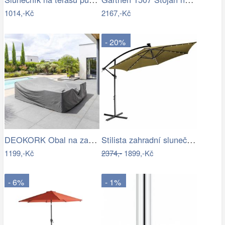
1014,-Kč
2167,-Kč
- 20%
DEOKORK Obal na zahradní nábytek…
Stilista zahradní slunečník LED s…
1199,-Kč
2374,-
1899,-Kč
- 6%
- 1%