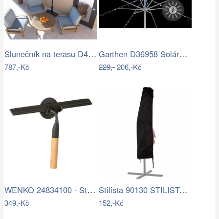
Slunečník na terasu D4163 krémová…
Garthen D36958 Solární blikající řetěz…
787,-Kč
229,-
206,-Kč
WENKO 24834100 - Stěrka BAMBUSa 24,5x17…
Stilista 90130 STILISTA Obal na 350 cm…
349,-Kč
152,-Kč