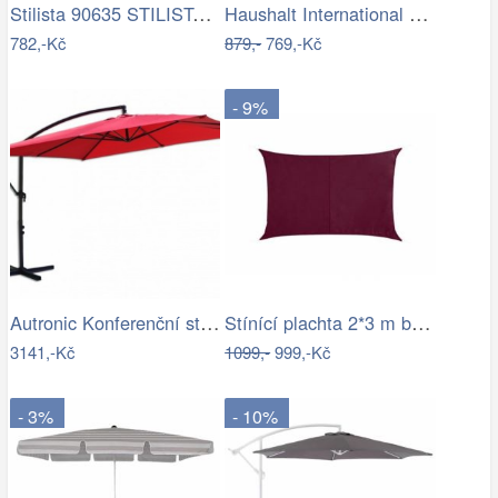
Stilista 90635 STILISTA Zahradní…
Haushalt International Stínící…
782,-Kč
879,-
769,-Kč
- 9%
Autronic Konferenční stolek AHG-402 WT
Stínící plachta 2*3 m bordó
3141,-Kč
1099,-
999,-Kč
- 3%
- 10%