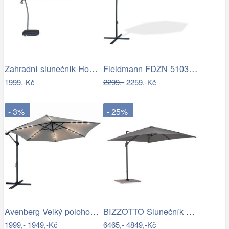
Zahradní slunečník Houseland Vortexa…
Fieldmann FDZN 5103 boční slunečník,…
1999,-Kč
2299,-
2259,-Kč
- 3%
- 25%
Avenberg Velký polohovatelný slunečník…
BIZZOTTO Slunečník SIVIGLIA taupe 3x3m
1999,-
1949,-Kč
6465,-
4849,-Kč