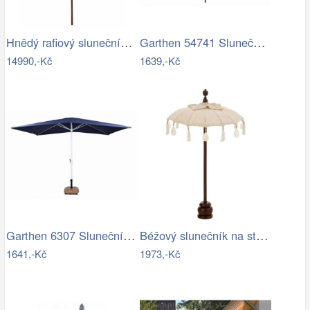
Hnědý rafiový slunečník s třásněmi…
Garthen 54741 Slunečník ø 290 cm -…
14990,-Kč
1639,-Kč
Garthen 6307 Slunečník obdélníkový 2x3…
Béžový slunečník na stůl s třásněmi a…
1641,-Kč
1973,-Kč