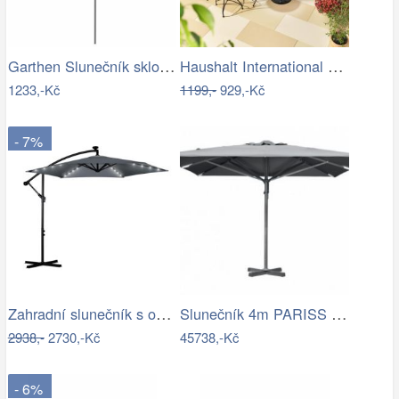
Garthen Slunečník sklopný s kličkou,…
Haushalt International Slunečník…
1233,-Kč
1199,-
929,-Kč
- 7%
Zahradní slunečník s osvětlením PL-882,…
Slunečník 4m PARISS - GD
2938,-
2730,-Kč
45738,-Kč
- 6%