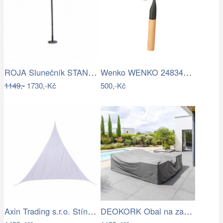
ROJA Slunečník STANDART 4m - terracota
Wenko WENKO 24834100 - Stěrka BAMBUSa…
1149,-
1730,-Kč
500,-Kč
Axin Trading s.r.o. Stínící plachta…
DEOKORK Obal na zahradní nábytek…