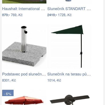
Haushalt International Stínící…
Slunečník STANDART 4m ROJAPLAST
879,-
769,-Kč
2418,-
1728,-Kč
Podstavec pod slunečník ODDIN - GD
Slunečník na terasu půlkruhový - zelený…
8301,-Kč
1014,-Kč
- 6%