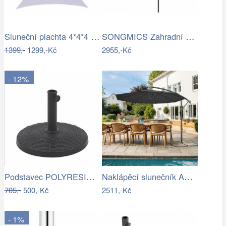
Sluneční plachta 4*4*4 m bílá
SONGMICS Zahradní slunečník Lyre šedý
1399,-
1299,-Kč
2955,-Kč
- 12%
Podstavec POLYRESIN 10kg ROJAPLAST
Naklápěcí slunečník ASL-E1116 Autronic
705,-
500,-Kč
2511,-Kč
- 1%