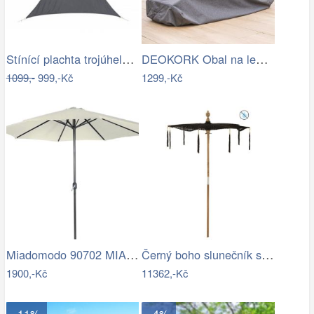
Stínící plachta trojúhelník 3*3*3 m šedá
DEOKORK Obal na lehátko 235x90x60 cm
1099,-
999,-Kč
1299,-Kč
Miadomodo 90702 MIADOMODO Slunečník s…
Černý boho slunečník s dřevěnou tyčí a…
1900,-Kč
11362,-Kč
- 11%
- 4%