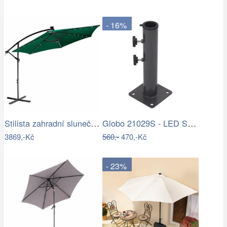
- 16%
Stilista zahradní slunečník 350 cm…
Globo 21029S - LED Stm. nab. dot.…
3869,-Kč
560,-
470,-Kč
- 23%