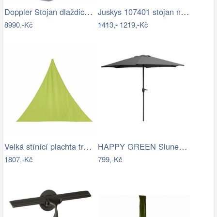
Doppler Stojan dlaždicový pro slun.…
Juskys 107401 stojan na slunčeník černý…
8990,-Kč
1413,-
1219,-Kč
Velká stínící plachta trojcípá 4m
HAPPY GREEN Slunečník s kličkou 230 cm,…
1807,-Kč
799,-Kč