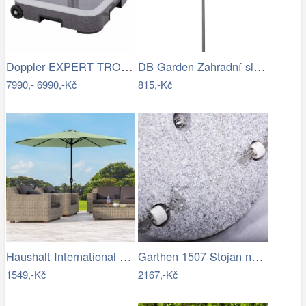
Doppler EXPERT TROLLEY 50kg - pojízdný…
DB Garden Zahradní slunečník Diane…
7990,-
6990,-Kč
815,-Kč
Haushalt International Kovový slunečník…
Garthen 1507 Stojan na slunečník …
1549,-Kč
2167,-Kč