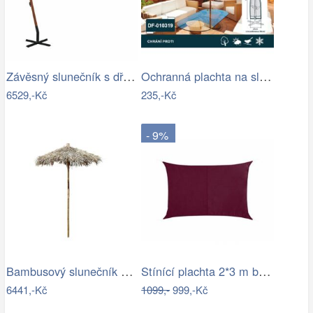
Závěsný slunečník s dřevěnou tyčí Ø 350…
Ochranná plachta na slunečník 200-300 cm
6529,-Kč
235,-Kč
- 9%
Bambusový slunečník se střechou z listů…
Stínící plachta 2*3 m bordó
6441,-Kč
1099,-
999,-Kč