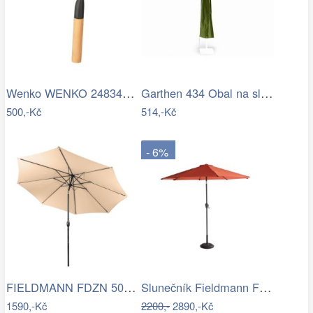
Wenko WENKO 24834100 - Stěrka BAMBUSa…
Garthen 434 Obal na slunečník s…
500,-Kč
514,-Kč
- 6%
FIELDMANN FDZN 5006 Slunečník krémový 3…
Slunečník Fieldmann FDZN 4014
1590,-Kč
2200,-
2890,-Kč