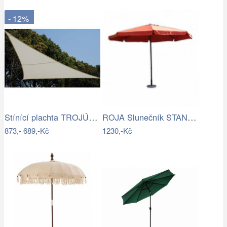
- 12%
Stínící plachta TROJÚHELNÍK Rojaplast
ROJA Slunečník STANDART 3m - terracota
873,-
689,-Kč
1230,-Kč