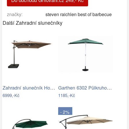
značky:
steven raichlen best of barbecue
Další Zahradní slunečníky
Zahradní slunečník Houseland Vexon s…
Garthen 6302 Půlkruhový zahradní…
6999,-Kč
1185,-Kč
- 2%