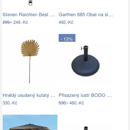
Steven Raichlen Best of Barbecue…
Garthen 685 Obal na slunečník s…
299,-
249,-Kč
492,-Kč
- 13%
Hnědý usušený kulatý dekorativní list…
Přisazený lustr BODO 1xE27/60W/230V…
330,-Kč
530,-
460,-Kč