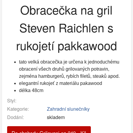
Obracečka na gril
Steven Raichlen s
rukojetí pakkawood
tato velká obracečka je určena k jednoduchému
obracení všech druhů grilovaných potravin,
zejména hamburgerů, rybích filetů, steaků apod.
elegantní rukojeť z materiálu pakawood
délka 48cm
Styl:
Kategorie:
Zahradní slunečníky
Dodání:
skladem
Do obchodu Grilovani.cz
249
,-
Kč