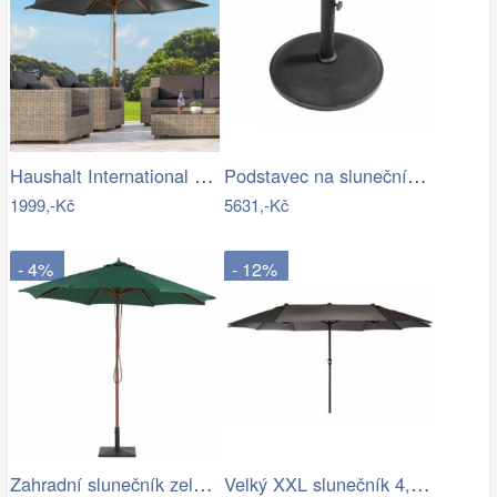
Haushalt International Dřevěný…
Podstavec na slunečník 50kg-GD
1999,-Kč
5631,-Kč
- 4%
- 12%
Zahradní slunečník zelený kruhový…
Velký XXL slunečník 4,5 m - antracit,…