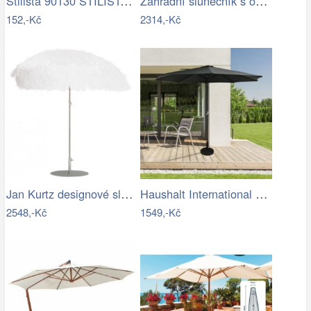
Stilista 90130 STILISTA Obal na 350 cm…
Zahradní slunečník s obalem PL-881,…
152,-Kč
2314,-Kč
Jan Kurtz designové slunečníky Hawaii
Haushalt International Kovový slunečník…
2548,-Kč
1549,-Kč