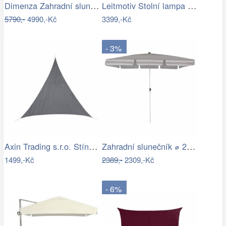
Dimenza Zahradní slunečník ROMA výkyvný…
Leitmotiv Stolní lampa ve tvaru hřibu…
5790,-
4990,-Kč
3399,-Kč
- 3%
Axin Trading s.r.o. Stínící plachta…
Zahradní slunečník ⌀ 2,85 m světle…
1499,-Kč
2389,-
2309,-Kč
- 6%