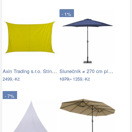
- 1%
Axin Trading s.r.o. Stínící plachta…
Slunečník ⌀ 270 cm pískově béžový VARESE
2499,-Kč
1379,-
1359,-Kč
- 7%