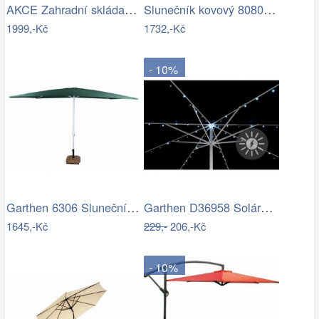
AKCE Zahradní skládací slunečník LEVI…
Slunečník kovový 8080 ø350 ROJAPLAST
1999,-Kč
1732,-Kč
- 10%
Garthen 6306 Slunečník obdélníkový 2x3…
Garthen D36958 Solární blikající řetěz…
1645,-Kč
229,-
206,-Kč
- 10%