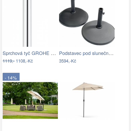
Sprchová tyč GROHE Euphoria Neutral…
Podstavec pod slunečník BRAGGE 50 kg -…
1119,-
1108,-Kč
3594,-Kč
- 14%