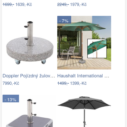
1699,-
1639,-Kč
2249,-
1979,-Kč
- 7%
Doppler Pojízdný žulový stojan s…
Haushalt International Dřevěný…
7990,-Kč
1499,-
1399,-Kč
- 13%