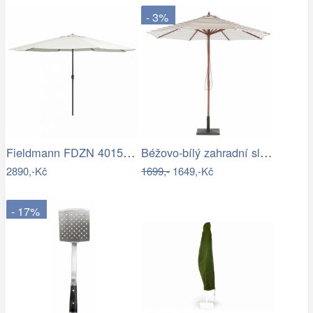
- 3%
Fieldmann FDZN 4015 krémová
Béžovo-bílý zahradní slunečník ⌀260 cm…
2890,-Kč
1699,-
1649,-Kč
- 17%