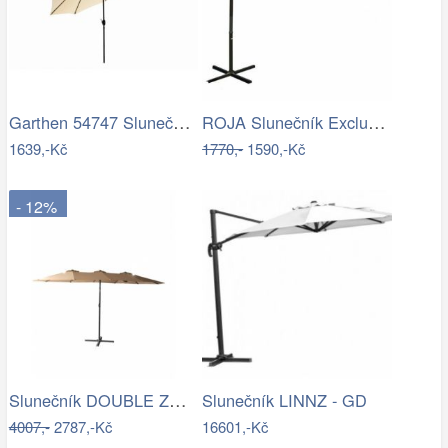
Garthen 54747 Slunečník 2,9 m sklopný -…
ROJA Slunečník Exclusive boční 300 cm -…
1639,-Kč
1770,-
1590,-Kč
- 12%
Slunečník DOUBLE ZWU-307 ROJAPLAST
Slunečník LINNZ - GD
4007,-
2787,-Kč
16601,-Kč