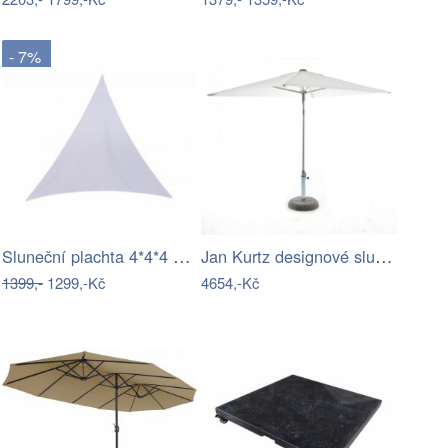
- 7%
Sluneční plachta 4*4*4 m bílá
Jan Kurtz designové slunečníky Elba…
1399,-
1299,-Kč
4654,-Kč