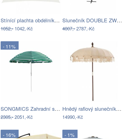
Stínící plachta obdélníková HDPE 3,5 x…
Slunečník DOUBLE ZWU-307 ROJAPLAST
1052,-
1042,-Kč
4007,-
2787,-Kč
- 11%
SONGMICS Zahradní slunečník Drew s LED…
Hnědý rafiový slunečník s třásněmi…
2305,-
2051,-Kč
14990,-Kč
- 16%
- 1%