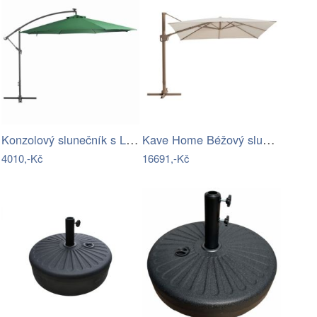
Konzolový slunečník s LED světly Ø 350…
Kave Home Béžový slunečník Noli 300 x…
4010,-Kč
16691,-Kč