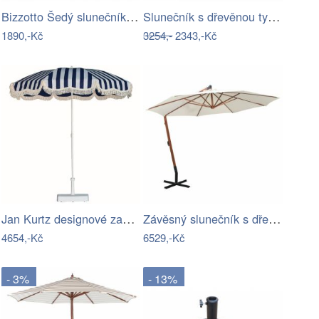
Bizzotto Šedý slunečník Samba Ø 270 cm
Slunečník s dřevěnou tyčí Ø 300 cm…
1890,-Kč
3254,-
2343,-Kč
Jan Kurtz designové zahradní slunečníky…
Závěsný slunečník s dřevěnou tyčí Ø 350…
4654,-Kč
6529,-Kč
- 3%
- 13%