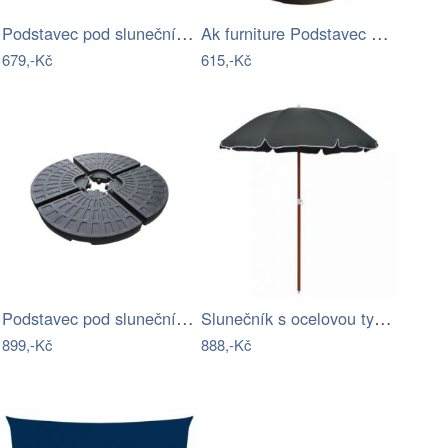
Podstavec pod slunečník Houseland Bixi…
Ak furniture Podstavec pod slunečník…
679,-Kč
615,-Kč
Podstavec pod slunečník Houseland Barx…
Slunečník s ocelovou tyčí Ø 155 cm…
899,-Kč
888,-Kč