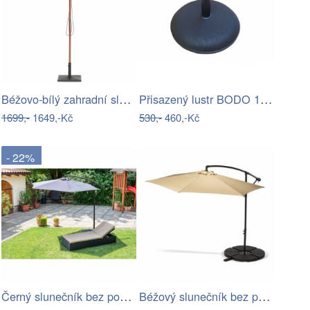
Béžovo-bílý zahradní slunečník ⌀260 cm…
Přisazený lustr BODO 1xE27/60W/230V…
1699,-
1649,-Kč
530,-
460,-Kč
- 22%
Černý slunečník bez podstavce Bonami…
Béžový slunečník bez podstavce Bonami…