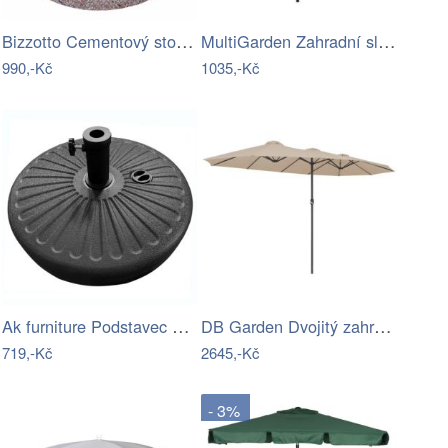
Bizzotto Cementový stojan na slunečník…
MultiGarden Zahradní slunečník Kosy…
990,-Kč
1035,-Kč
Ak furniture Podstavec pod slunečník…
DB Garden Dvojitý zahradní slunečník…
719,-Kč
2645,-Kč
- 3%