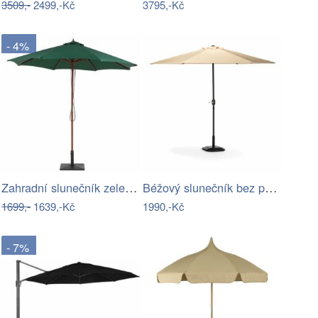
3509,-
2499,-Kč
3795,-Kč
- 4%
Zahradní slunečník zelený kruhový…
Béžový slunečník bez podstavce Bonami…
1699,-
1639,-Kč
1990,-Kč
- 7%