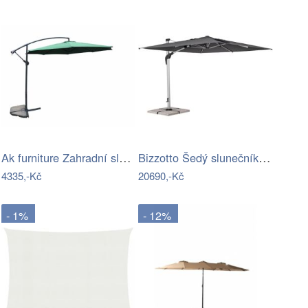
Ak furniture Zahradní slunečník MILIN s…
Bizzotto Šedý slunečník Aries 300 x 300…
4335,-Kč
20690,-Kč
- 1%
- 12%