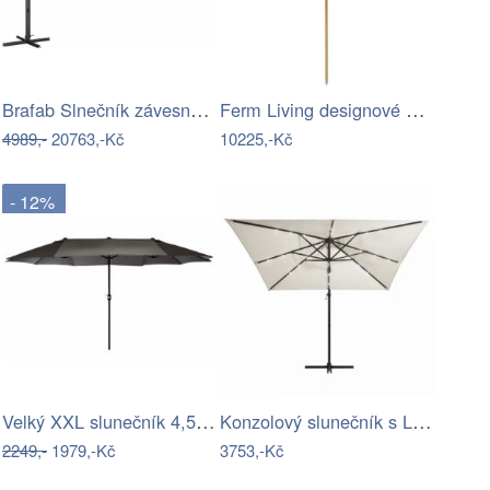
Brafab Slnečník závesný FIESOLE -…
Ferm Living designové slunečníky Lull…
4989,-
20763,-Kč
10225,-Kč
- 12%
Velký XXL slunečník 4,5 m - antracit,…
Konzolový slunečník s LED světly…
2249,-
1979,-Kč
3753,-Kč