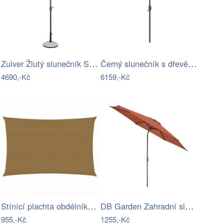
Zuiver Žlutý slunečník SUNBRELLA 250 cm
Černý slunečník s dřevěnou tyčí Lorie…
4690,-Kč
6159,-Kč
Stínící plachta obdélníková HDPE 2,5 x…
DB Garden Zahradní slunečník Gemma…
955,-Kč
1255,-Kč