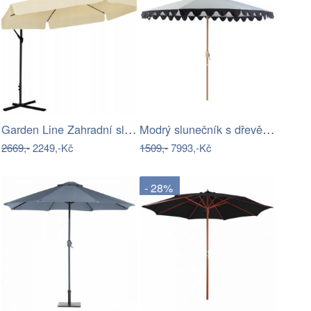
Garden Line Zahradní slunečník s…
Modrý slunečník s dřevěnou tyčí a…
2669,-
2249,-Kč
1509,-
7993,-Kč
- 28%