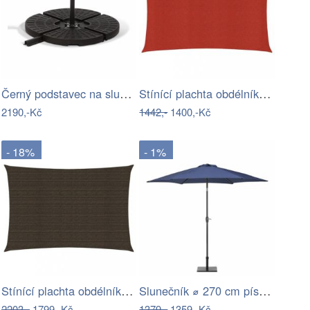
Černý podstavec na slunečník Bonami…
Stínící plachta obdélníková HDPE 3 x 6…
2190,-Kč
1442,-
1400,-Kč
- 18%
- 1%
Stínící plachta obdélníková HDPE 4 x 7…
Slunečník ⌀ 270 cm pískově béžový VARESE
2203,-
1799,-Kč
1379,-
1359,-Kč