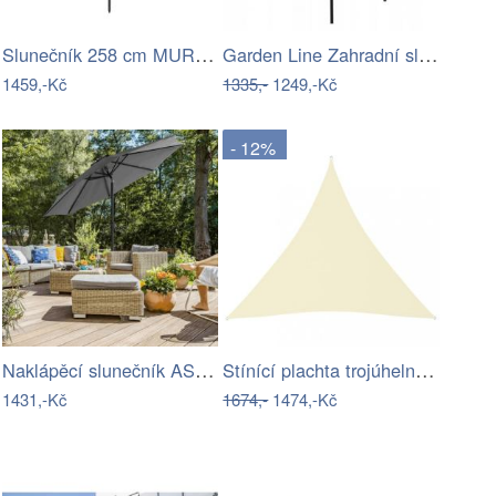
Slunečník 258 cm MURASA Bílá
Garden Line Zahradní slunečník s…
1459,-Kč
1335,-
1249,-Kč
- 12%
Naklápěcí slunečník ASL-E1130 Autronic
Stínící plachta trojúhelníková 5 x 5 x…
1431,-Kč
1674,-
1474,-Kč