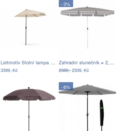
- 3%
Leitmotiv Stolní lampa ve tvaru hřibu…
Zahradní slunečník ⌀ 2,85 m světle…
3399,-Kč
2389,-
2309,-Kč
- 6%