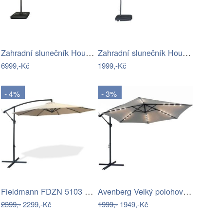
Zahradní slunečník Houseland Vexon s…
Zahradní slunečník Houseland Vortexa…
6999,-Kč
1999,-Kč
- 4%
- 3%
Fieldmann FDZN 5103 boční slunečník,…
Avenberg Velký polohovatelný slunečník…
2399,-
2299,-Kč
1999,-
1949,-Kč