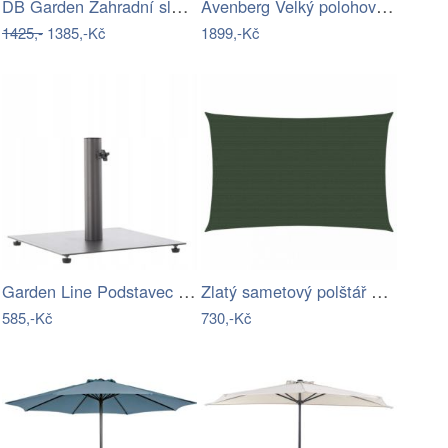
DB Garden Zahradní slunečník Jenna…
Avenberg Velký polohovatelný slunečník…
1425,-
1385,-Kč
1899,-Kč
Garden Line Podstavec pod slunečník…
Zlatý sametový polštář s pleteným lemem…
585,-Kč
730,-Kč