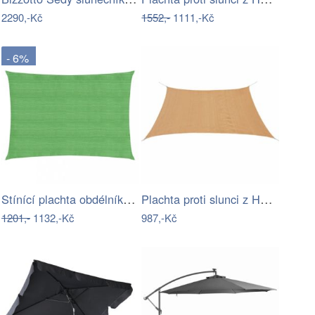
2290,-Kč
1552,-
1111,-Kč
- 6%
Stínící plachta obdélníková HDPE 2 x 5…
Plachta proti slunci z HDPE čtvercová 2…
1201,-
1132,-Kč
987,-Kč