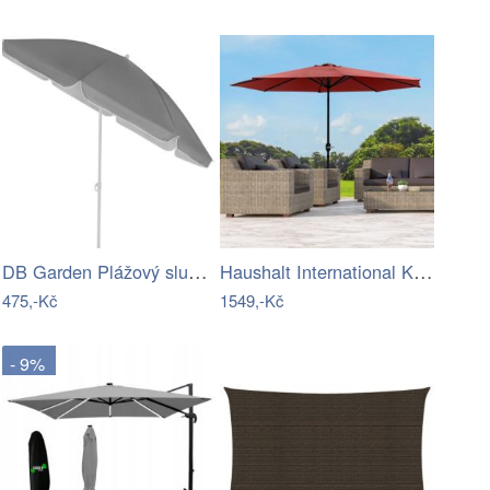
DB Garden Plážový slunečník Trey 180 cm…
Haushalt International Kovový slunečník…
475,-Kč
1549,-Kč
- 9%