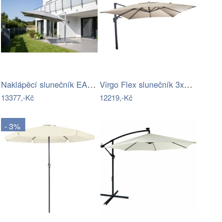
Naklápěcí slunečník EASY TURN 300x300…
Virgo Flex slunečník 3x3 m béžový
13377,-Kč
12219,-Kč
- 3%