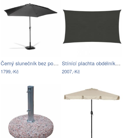
Černý slunečník bez podstavce Bonami…
Stínící plachta obdélníková HDPE 3,5 x…
1799,-Kč
2007,-Kč