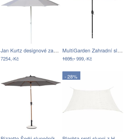
Jan Kurtz designové zahradní slunečníky…
MultiGarden Zahradní slunečník Kosy…
7254,-Kč
1035,-
999,-Kč
- 28%
Bizzotto Šedý slunečník Palinuro 300 cm
Plachta proti slunci z HDPE čtvercová 3…