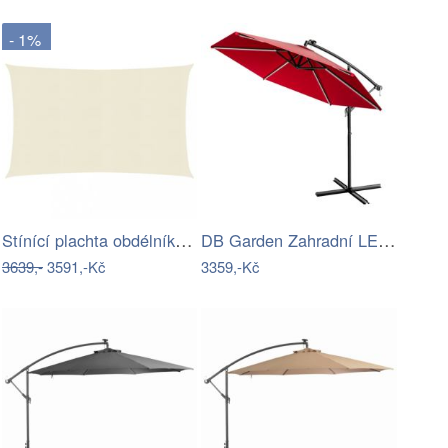
- 1%
Stínící plachta obdélníková HDPE 6 x 8…
DB Garden Zahradní LED slunečník MALI…
3639,-
3591,-Kč
3359,-Kč