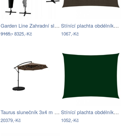
Garden Line Zahradní slunečník s…
Stínící plachta obdélníková HDPE 3 x 4…
9165,-
8325,-Kč
1067,-Kč
Taurus slunečník 3x4 m šedý
Stínící plachta obdélníková 2 x 3 m…
20379,-Kč
1052,-Kč