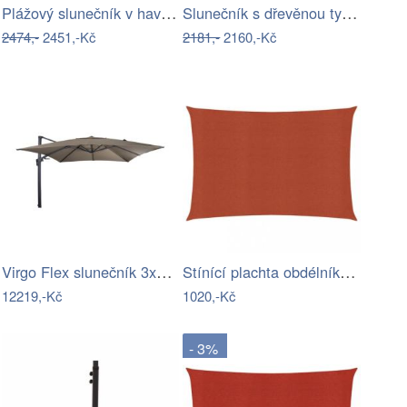
Plážový slunečník v havajském stylu Ø…
Slunečník s dřevěnou tyčí Ø 330 cm…
2474,-
2451,-Kč
2181,-
2160,-Kč
Virgo Flex slunečník 3x3 m šedohnědý
Stínící plachta obdélníková HDPE 2,5 x…
12219,-Kč
1020,-Kč
- 3%