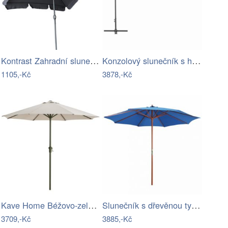
Kontrast Zahradní slunečník Denver 200…
Konzolový slunečník s hliníkovou tyčí Ø…
1105,-Kč
3878,-Kč
Kave Home Béžovo-zelený slunečník Milna…
Slunečník s dřevěnou tyčí Ø 300 cm…
3709,-Kč
3885,-Kč