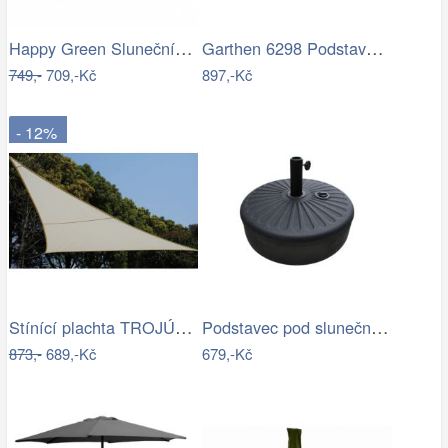
Happy Green Slunečník s boční stěnou,…
Garthen 6298 Podstavec pro půlkulaté…
749,-
709,-Kč
897,-Kč
- 12%
Stínící plachta TROJÚHELNÍK Rojaplast
Podstavec pod slunečník Houseland Bixi…
873,-
689,-Kč
679,-Kč