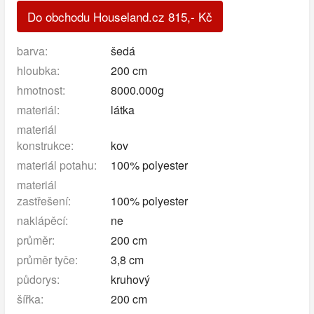
Do obchodu Houseland.cz
815
,-
Kč
barva:
šedá
hloubka:
200 cm
hmotnost:
8000.000g
materiál:
látka
materiál
konstrukce:
kov
materiál potahu:
100% polyester
materiál
zastřešení:
100% polyester
naklápěcí:
ne
průměr:
200 cm
průměr tyče:
3,8 cm
půdorys:
kruhový
šířka:
200 cm