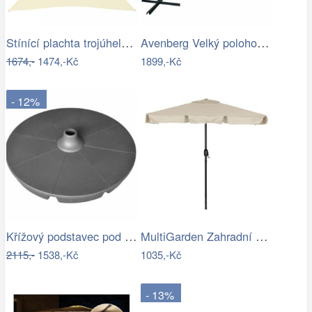
Stínící plachta trojúhelníková 5 x 5 x…
Avenberg Velký polohovatelný slunečník…
1674,-
1474,-Kč
1899,-Kč
- 12%
Křížový podstavec pod slunečník ET9496…
MultiGarden Zahradní slunečník Kosy…
2115,-
1538,-Kč
1035,-Kč
- 13%