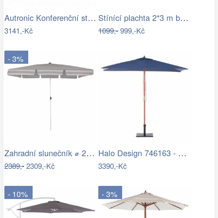
Autronic Konferenční stolek AHG-402 WT
Stínící plachta 2*3 m bordó
3141,-Kč
1099,-
999,-Kč
- 3%
Zahradní slunečník ⌀ 2,85 m světle…
Halo Design 746163 - LED Stm. nab.…
2389,-
2309,-Kč
3390,-Kč
- 10%
- 3%