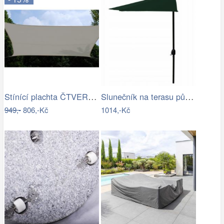
Stínící plachta ČTVEREC Rojaplast
Slunečník na terasu půlkruhový - zelený…
949,-
806,-Kč
1014,-Kč