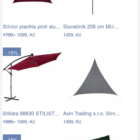
Stínící plachta proti slunci 3x4m bordó
Slunečník 258 cm MURASA Bílá
1799,-
1699,-Kč
1459,-Kč
- 15%
Stilista 88630 STILISTA Zahradní LED…
Axin Trading s.r.o. Stínící plachta…
1999,-
1699,-Kč
1499,-Kč
- 15%