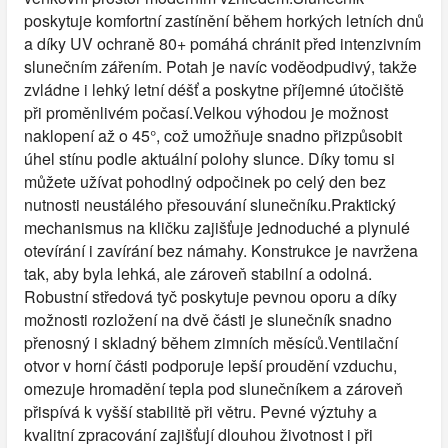
poskytuje komfortní zastínění během horkých letních dnů
a díky UV ochraně 80+ pomáhá chránit před intenzivním
slunečním zářením. Potah je navíc voděodpudivý, takže
zvládne i lehký letní déšť a poskytne příjemné útočiště
při proměnlivém počasí.Velkou výhodou je možnost
naklopení až o 45°, což umožňuje snadno přizpůsobit
úhel stínu podle aktuální polohy slunce. Díky tomu si
můžete užívat pohodlný odpočinek po celý den bez
nutnosti neustálého přesouvání slunečníku.Praktický
mechanismus na kličku zajišťuje jednoduché a plynulé
otevírání i zavírání bez námahy. Konstrukce je navržena
tak, aby byla lehká, ale zároveň stabilní a odolná.
Robustní středová tyč poskytuje pevnou oporu a díky
možnosti rozložení na dvě části je slunečník snadno
přenosný i skladný během zimních měsíců.Ventilační
otvor v horní části podporuje lepší proudění vzduchu,
omezuje hromadění tepla pod slunečníkem a zároveň
přispívá k vyšší stabilitě při větru. Pevné výztuhy a
kvalitní zpracování zajišťují dlouhou životnost i při