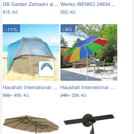
DB Garden Zahradní slunečník Diane…
Wenko WENKO 24834100 - Stěrka BAMBUSa…
815,-Kč
500,-Kč
- 11%
- 4%
Haushalt International Plážový…
Haushalt International Slunečník duhový…
559,-
499,-Kč
249,-
239,-Kč