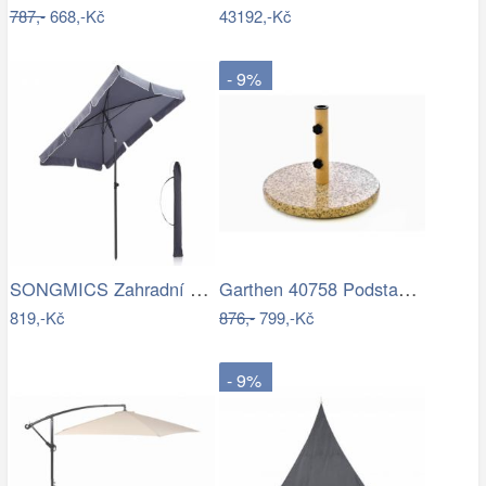
787,-
668,-Kč
43192,-Kč
- 9%
SONGMICS Zahradní slunečník Royal…
Garthen 40758 Podstavec na slunečník…
819,-Kč
876,-
799,-Kč
- 9%