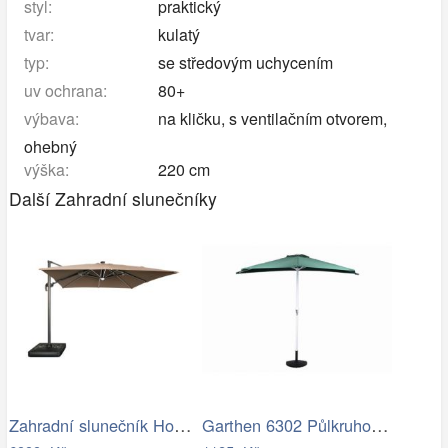
styl:
praktický
tvar:
kulatý
typ:
se středovým uchycením
uv ochrana:
80+
výbava:
na kličku, s ventilačním otvorem,
ohebný
výška:
220 cm
Další Zahradní slunečníky
Zahradní slunečník Houseland Vexon s…
Garthen 6302 Půlkruhový zahradní…