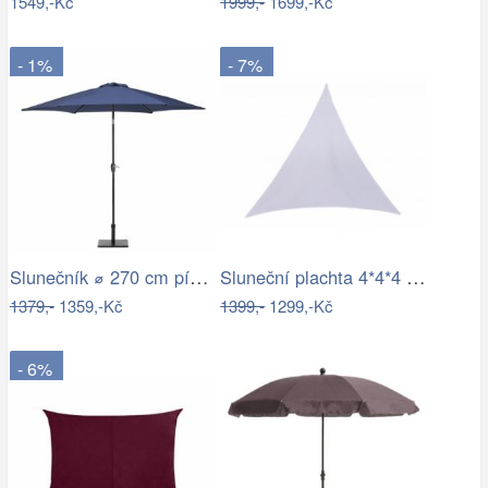
1549,-Kč
1999,-
1699,-Kč
- 1%
- 7%
Slunečník ⌀ 270 cm pískově béžový VARESE
Sluneční plachta 4*4*4 m bílá
1379,-
1359,-Kč
1399,-
1299,-Kč
- 6%