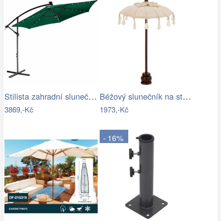
Stilista zahradní slunečník 350 cm…
Béžový slunečník na stůl s třásněmi a…
3869,-Kč
1973,-Kč
- 16%