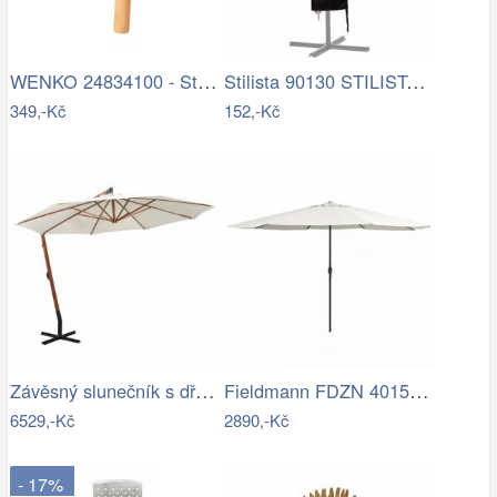
WENKO 24834100 - Stěrka BAMBUSa 24,5x17…
Stilista 90130 STILISTA Obal na 350 cm…
349,-Kč
152,-Kč
Závěsný slunečník s dřevěnou tyčí Ø 350…
Fieldmann FDZN 4015 krémová
6529,-Kč
2890,-Kč
- 17%