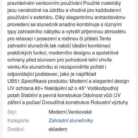
pravidelném venkovním používání.Použité materiály
jsou nenáročné na údržbu a vhodné pro každodenní
používání v exteriéru. Díky elegantnímu antracitovému
provedení se slunečník snadno kombinuje s různými
typy zahradního nábytku a vytváří příjemnou atmosféru
pro relaxaci i posezení s rodinou či přáteli.Tento
zahradní slunečník tak nabízí ideální kombinaci
praktických funkcí, moderního designu a spolehlivé
ochrany před sluncem pro pohodové letní chvíle
venku.Ke slunečníku si nezapoměňte pořídit i
odpovídající podstavec, jako je například
UB51.Specifikace produktu: Moderní a elegantní design
UV ochrana 80+ Naklápění až o 45° Voděodpudivý
potah Stabilní a pevná konstrukce Odolnost vůči UV
záření a počasí Dvoudílná konstrukce Robustní výztuhy
Styl:
Moderní,Venkovské
Kategorie:
Zahradní slunečníky
Dodání:
skladem