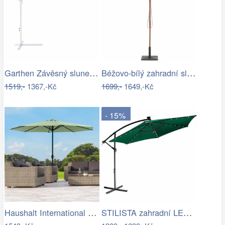
Garthen Závěsný slunečník s kličkou - 3…
Béžovo-bílý zahradní slunečník ⌀260 cm…
1519,-
1367,-Kč
1699,-
1649,-Kč
- 15%
Haushalt International Kovový slunečník…
STILISTA zahradní LED slunečník s…