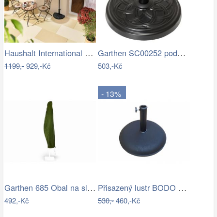
Haushalt International Slunečník…
Garthen SC00252 podstavec na slunečník…
1199,-
929,-Kč
503,-Kč
- 13%
Garthen 685 Obal na slunečník s…
Přisazený lustr BODO 1xE27/60W/230V…
492,-Kč
530,-
460,-Kč