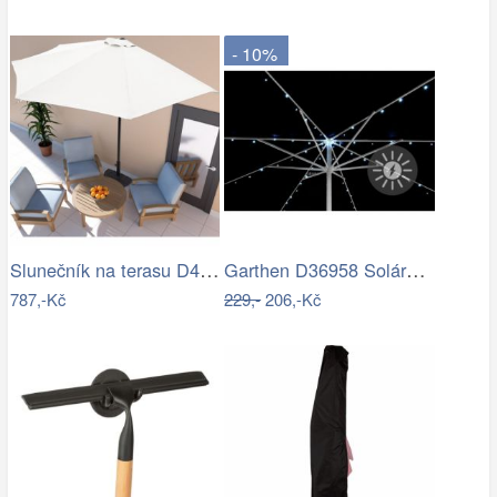
- 10%
Slunečník na terasu D4163 krémová…
Garthen D36958 Solární blikající řetěz…
787,-Kč
229,-
206,-Kč