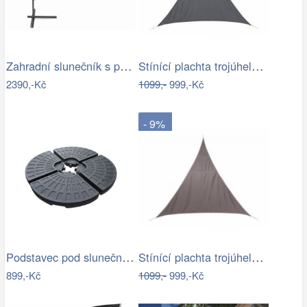
Zahradní slunečník s podstavcem ø 300…
Stínící plachta trojúhelník 3*3*3 m šedá
2390,-Kč
1099,-
999,-Kč
- 9%
Podstavec pod slunečník Houseland Barx…
Stínící plachta trojúhelník 3*3*3 m…
899,-Kč
1099,-
999,-Kč