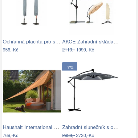
Ochranná plachta pro slunečníky - GD
AKCE Zahradní skládací slunečník LEVI…
956,-Kč
2119,-
1999,-Kč
- 7%
Haushalt International Stínící…
Zahradní slunečník s osvětlením PL-882,…
769,-Kč
2938,-
2730,-Kč