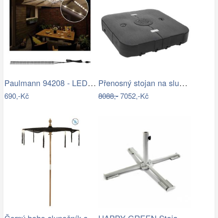
Paulmann 94208 - LED/1,8W Osvětlení…
Přenosný stojan na slunečník Dekorhome
690,-Kč
8088,-
7052,-Kč
Černý boho slunečník s dřevěnou tyčí a…
HAPPY GREEN Stojan na slunečník 50463001