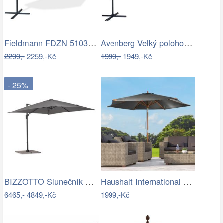
Fieldmann FDZN 5103 boční slunečník,…
Avenberg Velký polohovatelný slunečník…
2299,-
2259,-Kč
1999,-
1949,-Kč
- 25%
BIZZOTTO Slunečník SIVIGLIA taupe 3x3m
Haushalt International Dřevěný…
6465,-
4849,-Kč
1999,-Kč