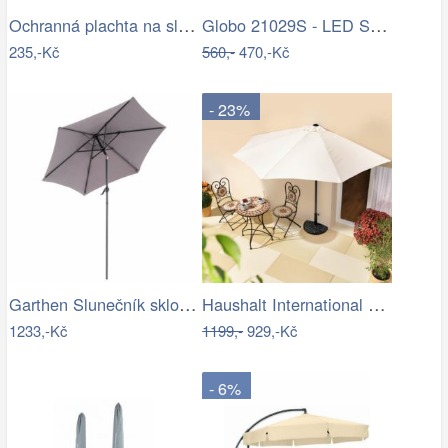
Ochranná plachta na slunečník 200-300 cm
Globo 21029S - LED Stm. nab. dot.…
235,-Kč
560,-
470,-Kč
- 23%
Garthen Slunečník sklopný s kličkou,…
Haushalt International Slunečník…
1233,-Kč
1199,-
929,-Kč
- 6%