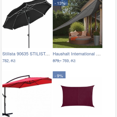
- 13%
Stilista 90635 STILISTA Zahradní…
Haushalt International Stínící…
782,-Kč
879,-
769,-Kč
- 9%