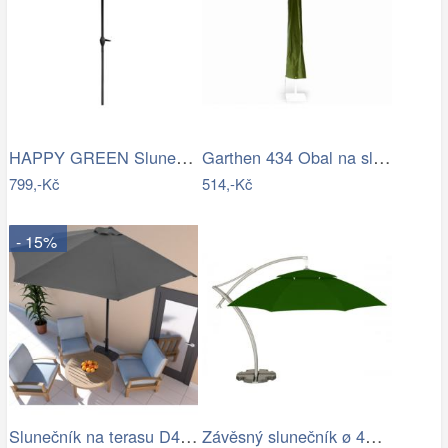
HAPPY GREEN Slunečník s kličkou 230 cm,…
Garthen 434 Obal na slunečník s…
799,-Kč
514,-Kč
- 15%
Slunečník na terasu D4164 Dekorhome
Závěsný slunečník ø 420 cm