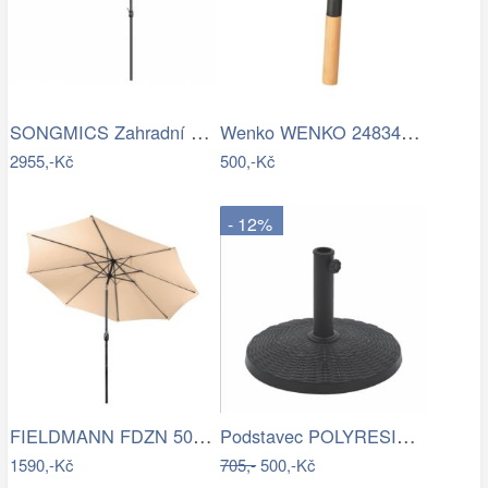
SONGMICS Zahradní slunečník Lyre šedý
Wenko WENKO 24834100 - Stěrka BAMBUSa…
2955,-Kč
500,-Kč
- 12%
FIELDMANN FDZN 5006 Slunečník krémový 3…
Podstavec POLYRESIN 10kg ROJAPLAST
1590,-Kč
705,-
500,-Kč