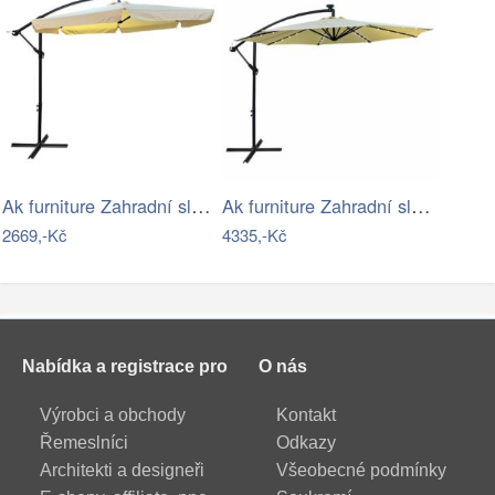
Ak furniture Zahradní slunečník CYNIA s…
Ak furniture Zahradní slunečník MILIN s…
2669,-Kč
4335,-Kč
Nabídka a registrace pro
O nás
Výrobci a obchody
Kontakt
Řemeslníci
Odkazy
Architekti a designeři
Všeobecné podmínky