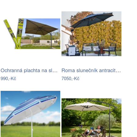
Ochranná plachta na slunečník Menton…
Roma slunečník antracitový
990,-Kč
7050,-Kč