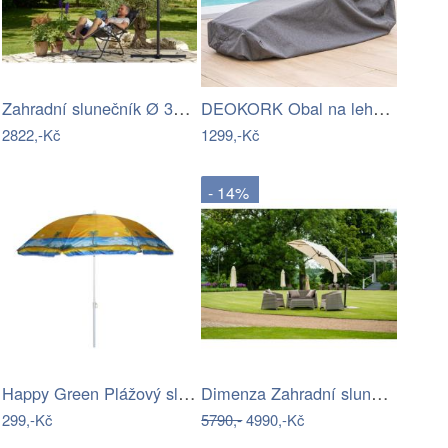
Zahradní slunečník Ø 330 cm D2557…
DEOKORK Obal na lehátko 235x90x60 cm
2822,-Kč
1299,-Kč
- 14%
Happy Green Plážový slunečník Palm 180…
Dimenza Zahradní slunečník ROMA výkyvný…
299,-Kč
5790,-
4990,-Kč