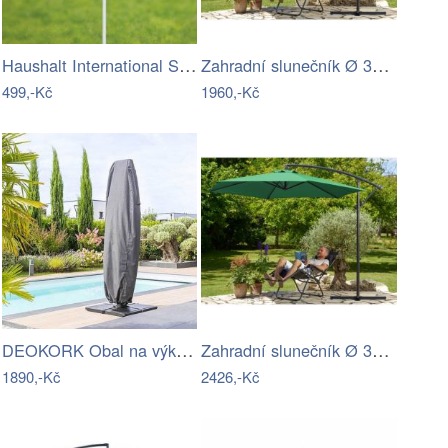
Haushalt International Slunečník, 200 cm
Zahradní slunečník Ø 300 cm Dekorhome
499,-Kč
1960,-Kč
DEOKORK Obal na výkyvný slunečník 257 x…
Zahradní slunečník Ø 330 cm Dekorhome
1890,-Kč
2426,-Kč