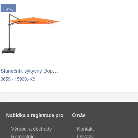
- 2%
Slunečník výkyvný Doppler myZone 220 x…
3659,-
15990,-Kč
Nabídka a registrace pro
O nás
Výrobci a obchody
Kontakt
Řemeslníci
Odkazy