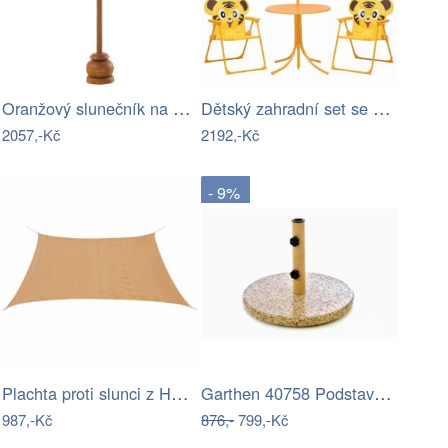
Oranžový slunečník na stůl s třásněmi a…
Dětský zahradní set se slunečníkem…
2057,-Kč
2192,-Kč
- 9%
Plachta proti slunci z HDPE čtvercová 2…
Garthen 40758 Podstavec na slunečník…
987,-Kč
876,-
799,-Kč