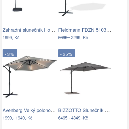
Zahradní slunečník Houseland Vortexa…
Fieldmann FDZN 5103 boční slunečník,…
1999,-Kč
2399,-
2299,-Kč
- 3%
- 25%
Avenberg Velký polohovatelný slunečník…
BIZZOTTO Slunečník SIVIGLIA taupe 3x3m
1999,-
1949,-Kč
6465,-
4849,-Kč