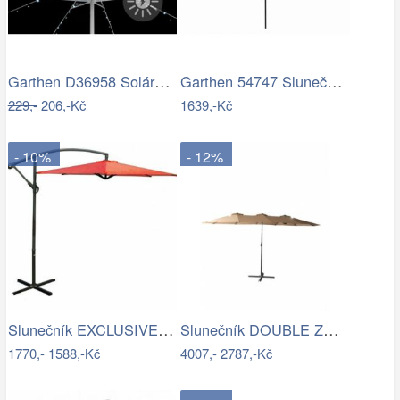
Garthen D36958 Solární blikající řetěz…
Garthen 54747 Slunečník 2,9 m sklopný -…
229,-
206,-Kč
1639,-Kč
- 10%
- 12%
Slunečník EXCLUSIVE boční ROJAPLAST
Slunečník DOUBLE ZWU-307 ROJAPLAST
1770,-
1588,-Kč
4007,-
2787,-Kč