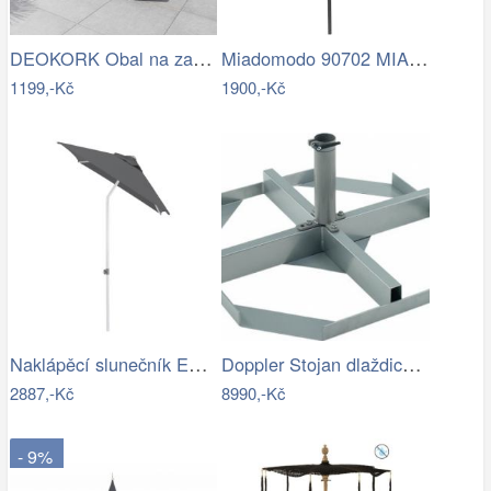
DEOKORK Obal na zahradní nábytek…
Miadomodo 90702 MIADOMODO Slunečník s…
1199,-Kč
1900,-Kč
Naklápěcí slunečník EASY PUSH 150x210…
Doppler Stojan dlaždicový pro slun.…
2887,-Kč
8990,-Kč
- 9%