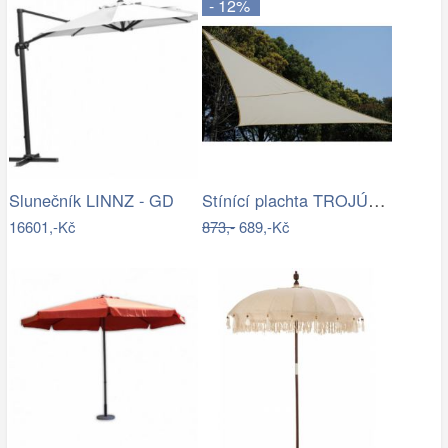
- 12%
Stínící plachta TROJÚHELNÍK Rojaplast
Slunečník LINNZ - GD
16601,-Kč
873,-
689,-Kč