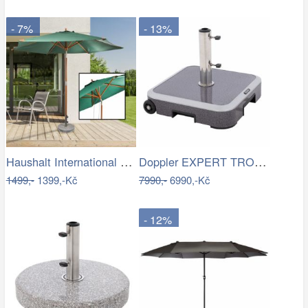
- 7%
- 13%
Haushalt International Dřevěný…
Doppler EXPERT TROLLEY 50kg - pojízdný…
1499,-
1399,-Kč
7990,-
6990,-Kč
- 12%