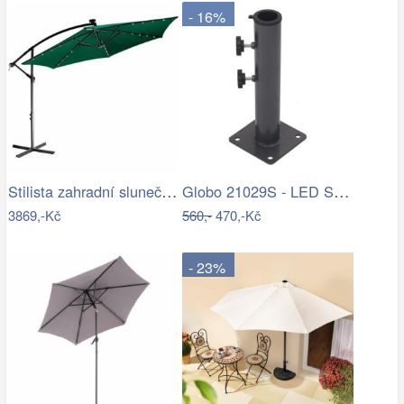
- 16%
Stilista zahradní slunečník 350 cm…
Globo 21029S - LED Stm. nab. dot.…
3869,-Kč
560,-
470,-Kč
- 23%