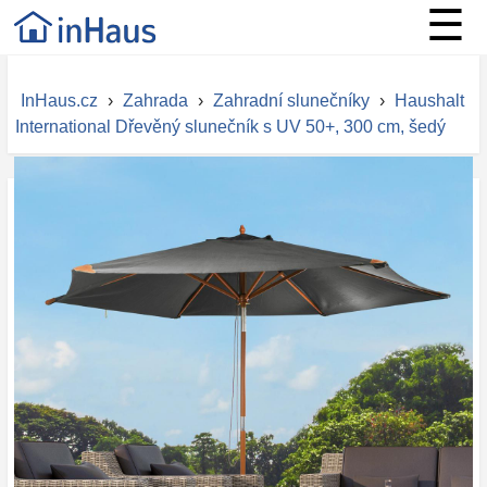
☰
InHaus.cz
›
Zahrada
›
Zahradní slunečníky
›
Haushalt
International Dřevěný slunečník s UV 50+, 300 cm, šedý