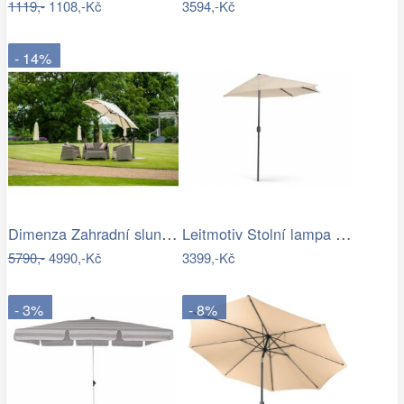
1119,-
1108,-Kč
3594,-Kč
- 14%
Dimenza Zahradní slunečník ROMA výkyvný…
Leitmotiv Stolní lampa ve tvaru hřibu…
5790,-
4990,-Kč
3399,-Kč
- 3%
- 8%