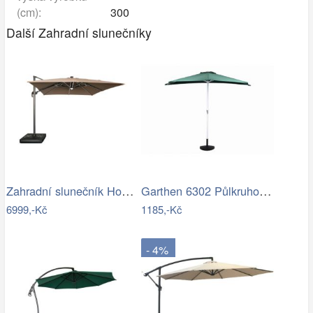
(cm):
300
Další Zahradní slunečníky
Zahradní slunečník Houseland Vexon s…
Garthen 6302 Půlkruhový zahradní…
6999,-Kč
1185,-Kč
- 4%