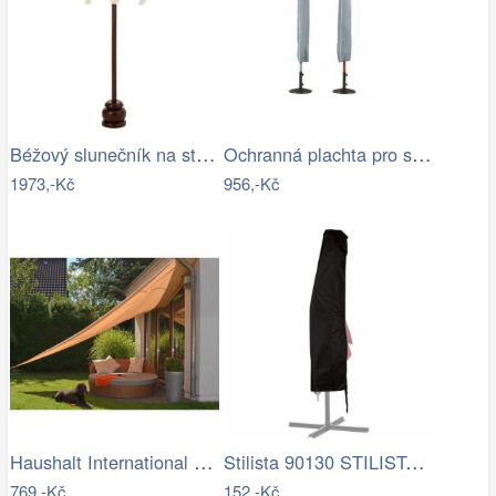
Béžový slunečník na stůl s třásněmi a…
Ochranná plachta pro slunečníky - GD
1973,-Kč
956,-Kč
Haushalt International Stínící…
Stilista 90130 STILISTA Obal na 350 cm…
769,-Kč
152,-Kč