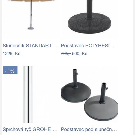
Slunečník STANDART Ø 300 cm ROJAPLAST
Podstavec POLYRESIN 10kg ROJAPLAST
1229,-Kč
705,-
500,-Kč
- 1%
Sprchová tyč GROHE Euphoria Neutral…
Podstavec pod slunečník BRAGGE 50 kg -…