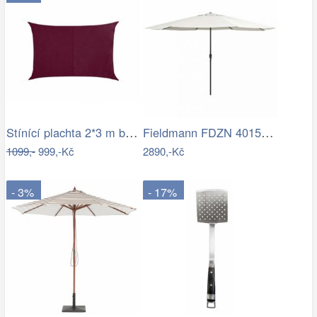
Stínící plachta 2*3 m bordó
Fieldmann FDZN 4015 krémová
1099,-
999,-Kč
2890,-Kč
- 3%
- 17%