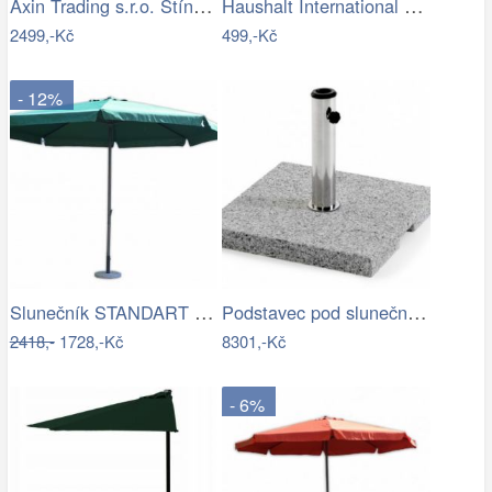
Axin Trading s.r.o. Stínící plachta…
Haushalt International Ochranný obal na…
2499,-Kč
499,-Kč
- 12%
Slunečník STANDART 4m ROJAPLAST
Podstavec pod slunečník ODDIN - GD
2418,-
1728,-Kč
8301,-Kč
- 6%