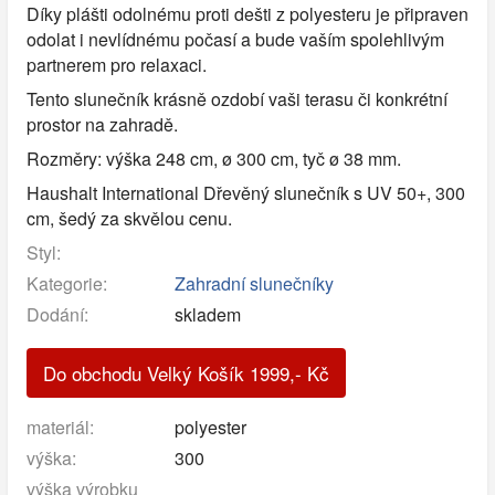
Díky plášti odolnému proti dešti z polyesteru je připraven
odolat i nevlídnému počasí a bude vaším spolehlivým
partnerem pro relaxaci.
Tento slunečník krásně ozdobí vaši terasu či konkrétní
prostor na zahradě.
Rozměry: výška 248 cm, ø 300 cm, tyč ø 38 mm.
Haushalt International Dřevěný slunečník s UV 50+, 300
cm, šedý za skvělou cenu.
Styl:
Kategorie:
Zahradní slunečníky
Dodání:
skladem
Do obchodu Velký Košík
1999
,-
Kč
materiál:
polyester
výška:
300
výška výrobku