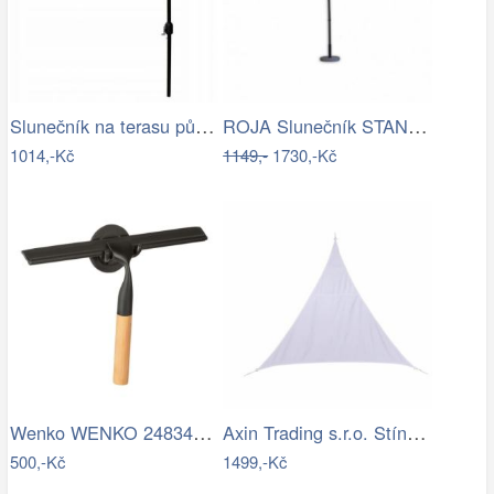
Slunečník na terasu půlkruhový - zelený…
ROJA Slunečník STANDART 4m - terracota
1014,-Kč
1149,-
1730,-Kč
Wenko WENKO 24834100 - Stěrka BAMBUSa…
Axin Trading s.r.o. Stínící plachta…
500,-Kč
1499,-Kč