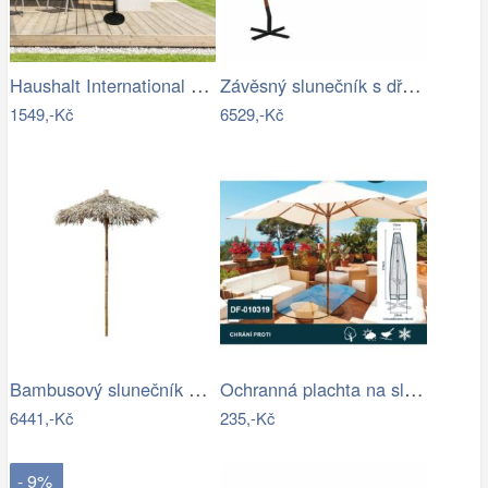
Haushalt International Kovový slunečník…
Závěsný slunečník s dřevěnou tyčí Ø 350…
1549,-Kč
6529,-Kč
Bambusový slunečník se střechou z listů…
Ochranná plachta na slunečník 200-300 cm
6441,-Kč
235,-Kč
- 9%