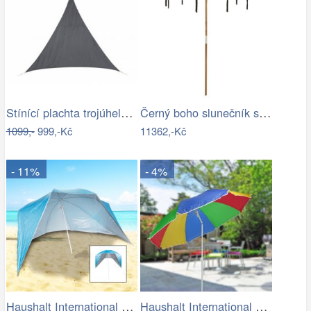
Stínící plachta trojúhelník 3*3*3 m šedá
Černý boho slunečník s dřevěnou tyčí a…
1099,-
999,-Kč
11362,-Kč
- 11%
- 4%
Haushalt International Plážový…
Haushalt International Slunečník duhový…