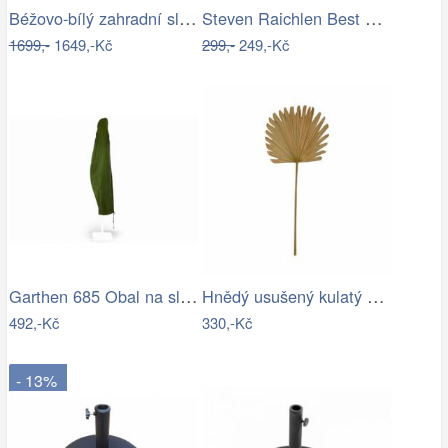
Béžovo-bílý zahradní slunečník ⌀260 cm…
Steven Raichlen Best of Barbecue…
1699,-
1649,-Kč
299,-
249,-Kč
Garthen 685 Obal na slunečník s…
Hnědý usušený kulatý dekorativní list…
492,-Kč
330,-Kč
- 13%