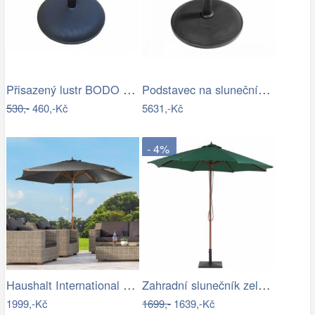
Přisazený lustr BODO 1xE27/60W/230V…
Podstavec na slunečník 50kg-GD
530,-
460,-Kč
5631,-Kč
- 4%
Haushalt International Dřevěný…
Zahradní slunečník zelený kruhový…
1999,-Kč
1699,-
1639,-Kč