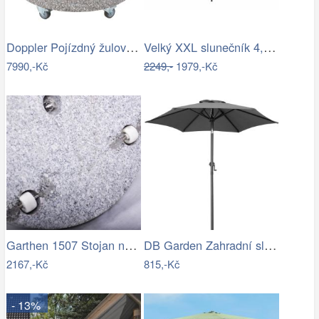
Doppler Pojízdný žulový stojan s…
Velký XXL slunečník 4,5 m - antracit,…
7990,-Kč
2249,-
1979,-Kč
Garthen 1507 Stojan na slunečník …
DB Garden Zahradní slunečník Diane…
2167,-Kč
815,-Kč
- 13%