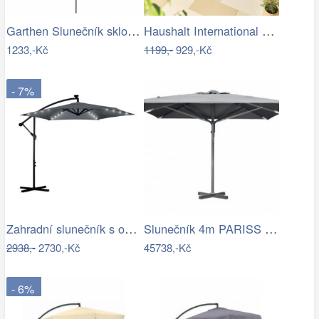
Garthen Slunečník sklopný s kličkou,…
Haushalt International Slunečník…
1233,-Kč
1199,-
929,-Kč
- 7%
Zahradní slunečník s osvětlením PL-882,…
Slunečník 4m PARISS - GD
2938,-
2730,-Kč
45738,-Kč
- 6%