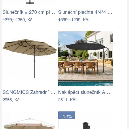
Slunečník ⌀ 270 cm pískově béžový VARESE
Sluneční plachta 4*4*4 m bílá
1379,-
1359,-Kč
1399,-
1299,-Kč
SONGMICS Zahradní slunečník Lyre šedý
Naklápěcí slunečník ASL-E1116 Autronic
2955,-Kč
2511,-Kč
- 12%