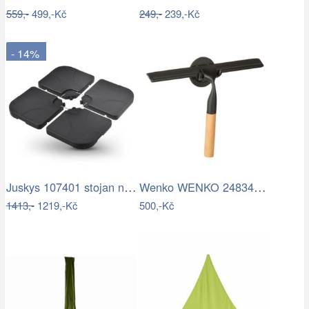
559,-
499,-Kč
249,-
239,-Kč
- 14%
Juskys 107401 stojan na slunčeník černý…
Wenko WENKO 24834100 - Stěrka BAMBUSa…
1413,-
1219,-Kč
500,-Kč