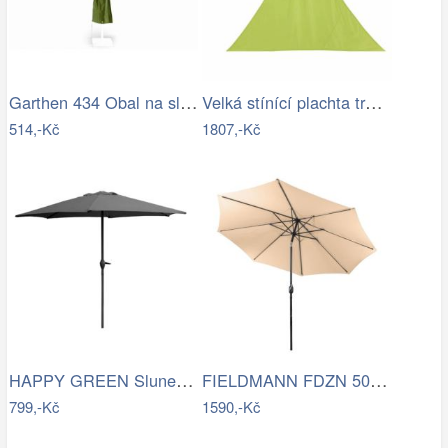
Garthen 434 Obal na slunečník s…
Velká stínící plachta trojcípá 4m
514,-Kč
1807,-Kč
HAPPY GREEN Slunečník s kličkou 230 cm,…
FIELDMANN FDZN 5006 Slunečník krémový 3…
799,-Kč
1590,-Kč