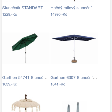
Slunečník STANDART Ø 300 cm ROJAPLAST
Hnědý rafiový slunečník s třásněmi…
1229,-Kč
14990,-Kč
Garthen 54741 Slunečník ø 290 cm -…
Garthen 6307 Slunečník obdélníkový 2x3…
1639,-Kč
1641,-Kč