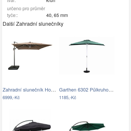
tvar:
kruh
určeno pro průměr
tyče::
40, 65 mm
Další Zahradní slunečníky
Zahradní slunečník Houseland Vexon s…
Garthen 6302 Půlkruhový zahradní…
6999,-Kč
1185,-Kč