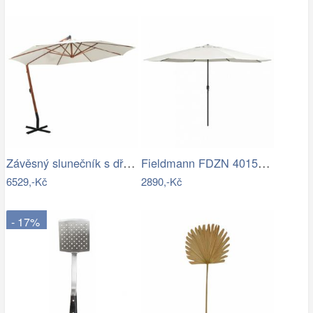
Závěsný slunečník s dřevěnou tyčí Ø 350…
Fieldmann FDZN 4015 krémová
6529,-Kč
2890,-Kč
- 17%