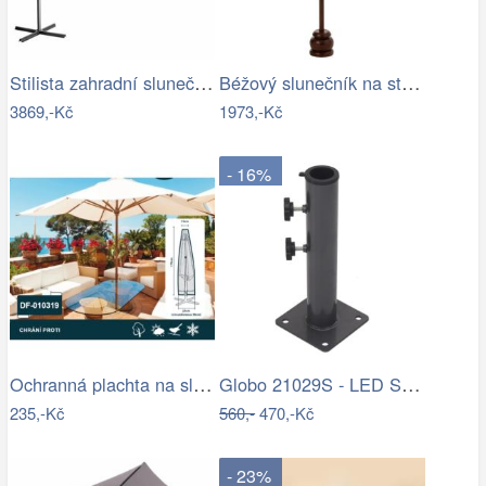
Stilista zahradní slunečník 350 cm…
Béžový slunečník na stůl s třásněmi a…
3869,-Kč
1973,-Kč
- 16%
Ochranná plachta na slunečník 200-300 cm
Globo 21029S - LED Stm. nab. dot.…
235,-Kč
560,-
470,-Kč
- 23%