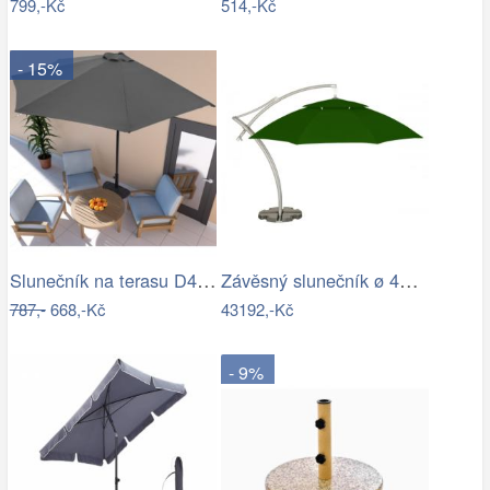
799,-Kč
514,-Kč
- 15%
Slunečník na terasu D4164 Dekorhome
Závěsný slunečník ø 420 cm
787,-
668,-Kč
43192,-Kč
- 9%