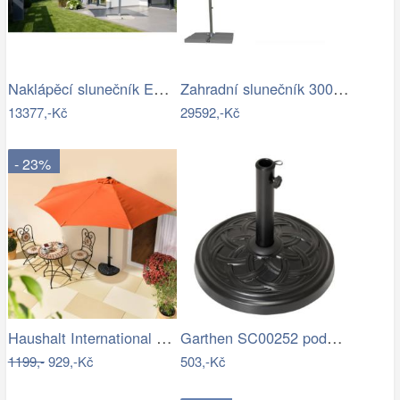
Naklápěcí slunečník EASY TURN 300x300…
Zahradní slunečník 300 x 300 cm
13377,-Kč
29592,-Kč
- 23%
Haushalt International Slunečník…
Garthen SC00252 podstavec na slunečník…
1199,-
929,-Kč
503,-Kč