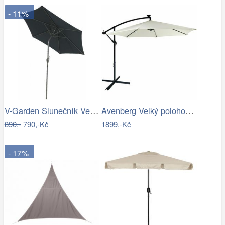
- 11%
V-Garden Slunečník VeGA 270C - černý
Avenberg Velký polohovatelný slunečník…
890,-
790,-Kč
1899,-Kč
- 17%