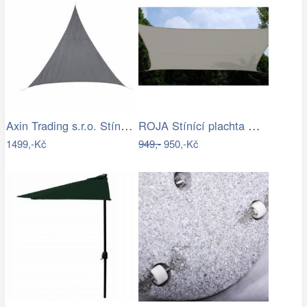
Axin Trading s.r.o. Stínící plachta…
ROJA Stínící plachta ČTVEREC 3,6m
1499,-Kč
949,-
950,-Kč