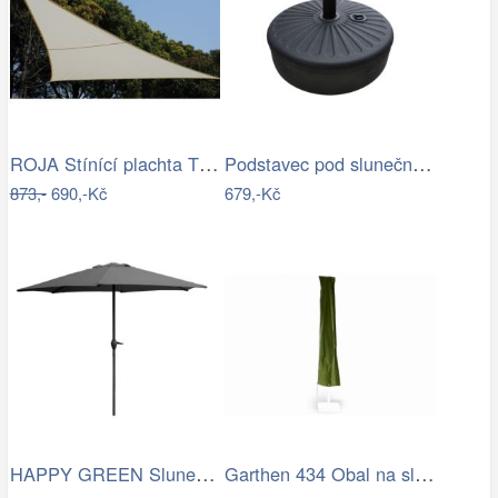
ROJA Stínící plachta TROJÚHELNÍK 3,6m
Podstavec pod slunečník Houseland Bixi…
873,-
690,-Kč
679,-Kč
HAPPY GREEN Slunečník s kličkou 230 cm,…
Garthen 434 Obal na slunečník s…