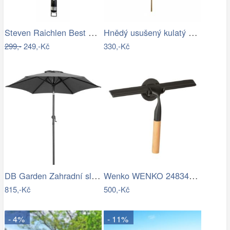
Steven Raichlen Best of Barbecue…
Hnědý usušený kulatý dekorativní list…
299,-
249,-Kč
330,-Kč
DB Garden Zahradní slunečník Diane…
Wenko WENKO 24834100 - Stěrka BAMBUSa…
815,-Kč
500,-Kč
- 4%
- 11%