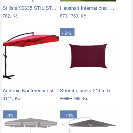
Stilista 90635 STILISTA Zahradní…
Haushalt International Stínící…
782,-Kč
879,-
769,-Kč
- 9%
Autronic Konferenční stolek AHG-402 WT
Stínící plachta 2*3 m bordó
3141,-Kč
1099,-
999,-Kč
- 3%
- 10%