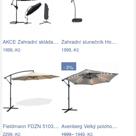
AKCE Zahradní skládací slunečník LEVI…
Zahradní slunečník Houseland Vortexa…
1999,-Kč
1999,-Kč
- 3%
Fieldmann FDZN 5103 boční slunečník,…
Avenberg Velký polohovatelný slunečník…
2299,-Kč
1999,-
1949,-Kč