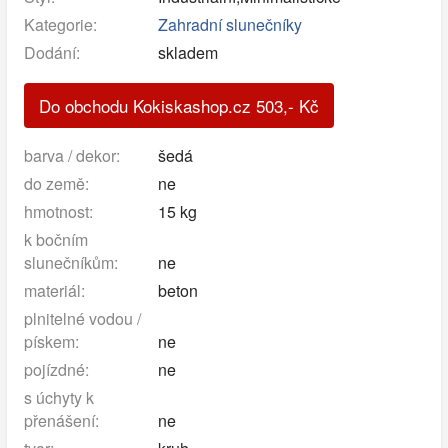
Kategorie:
Zahradní slunečníky
Dodání:
skladem
Do obchodu Kokiskashop.cz
503
,-
Kč
barva / dekor:
šedá
do země:
ne
hmotnost:
15 kg
k bočním
slunečníkům:
ne
materiál:
beton
plnitelné vodou /
pískem:
ne
pojízdné:
ne
s úchyty k
přenášení:
ne