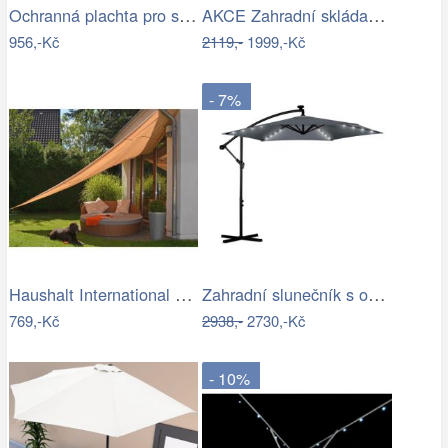
Ochranná plachta pro slunečníky - GD
AKCE Zahradní skládací slunečník LEVI…
956,-Kč
2119,-
1999,-Kč
- 7%
Haushalt International Stínící…
Zahradní slunečník s osvětlením PL-882,…
769,-Kč
2938,-
2730,-Kč
- 10%