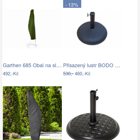
- 13%
Garthen 685 Obal na slunečník s…
Přisazený lustr BODO 1xE27/60W/230V…
492,-Kč
530,-
460,-Kč