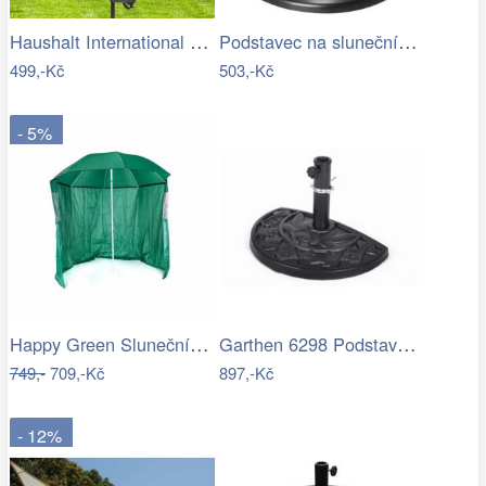
Haushalt International Ochranný obal na…
Podstavec na slunečník, kulatý, 15 kg
499,-Kč
503,-Kč
- 5%
Happy Green Slunečník s boční stěnou,…
Garthen 6298 Podstavec pro půlkulaté…
749,-
709,-Kč
897,-Kč
- 12%