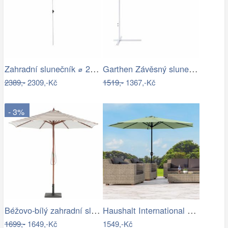
Zahradní slunečník ⌀ 2,85 m světle…
Garthen Závěsný slunečník s kličkou - 3…
2389,-
2309,-Kč
1519,-
1367,-Kč
- 3%
Béžovo-bílý zahradní slunečník ⌀260 cm…
Haushalt International Kovový slunečník…
1699,-
1649,-Kč
1549,-Kč