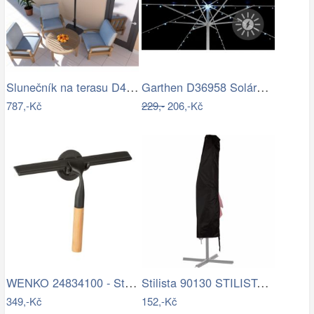
Slunečník na terasu D4163 krémová…
Garthen D36958 Solární blikající řetěz…
787,-Kč
229,-
206,-Kč
WENKO 24834100 - Stěrka BAMBUSa 24,5x17…
Stilista 90130 STILISTA Obal na 350 cm…
349,-Kč
152,-Kč