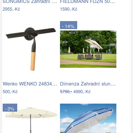
SONGMICS Zahradní slunečník Lyre šedý
FIELDMANN FDZN 5006 Slunečník krémový 3…
2955,-Kč
1590,-Kč
- 14%
Wenko WENKO 24834100 - Stěrka BAMBUSa…
Dimenza Zahradní slunečník ROMA výkyvný…
500,-Kč
5790,-
4990,-Kč
- 3%