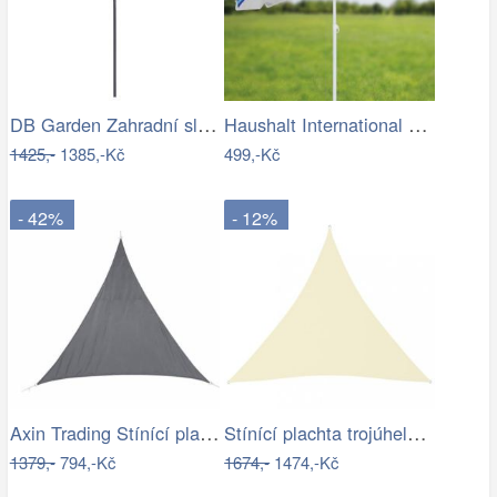
DB Garden Zahradní slunečník Jenna…
Haushalt International Slunečník, 200 cm
1425,-
1385,-Kč
499,-Kč
- 42%
- 12%
Axin Trading Stínící plachta…
Stínící plachta trojúhelníková 5 x 5 x…
1379,-
794,-Kč
1674,-
1474,-Kč