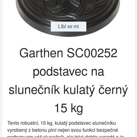
Garthen SC00252
podstavec na
slunečník kulatý černý
15 kg
Tento robustní, 15 kg, kulatý podstavec slunečníku
vyrobený z betonu plní nejen svou funkci bezpečné
podpory pro váš slunečník, ale také dobře vypadá a je