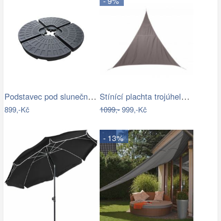
- 9%
Podstavec pod slunečník Houseland Barx…
Stínící plachta trojúhelník 3*3*3 m…
899,-Kč
1099,-
999,-Kč
- 13%