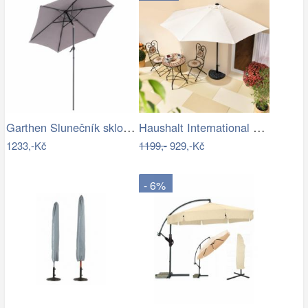
Garthen Slunečník sklopný s kličkou,…
Haushalt International Slunečník…
1233,-Kč
1199,-
929,-Kč
- 6%