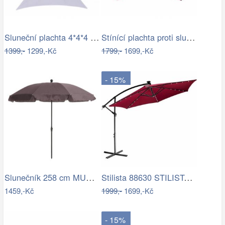
Sluneční plachta 4*4*4 m bílá
Stínící plachta proti slunci 3x4m bordó
1399,-
1299,-Kč
1799,-
1699,-Kč
- 15%
Slunečník 258 cm MURASA Bílá
Stilista 88630 STILISTA Zahradní LED…
1459,-Kč
1999,-
1699,-Kč
- 15%