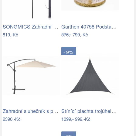
SONGMICS Zahradní slunečník Royal…
Garthen 40758 Podstavec na slunečník…
819,-Kč
876,-
799,-Kč
- 9%
Zahradní slunečník s podstavcem ø 300…
Stínící plachta trojúhelník 3*3*3 m šedá
2390,-Kč
1099,-
999,-Kč