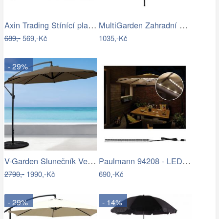
Axin Trading Stínící plachta…
MultiGarden Zahradní slunečník Kosy…
689,-
569,-Kč
1035,-Kč
- 29%
V-Garden Slunečník VeGA 301
Paulmann 94208 - LED/1,8W Osvětlení…
2790,-
1990,-Kč
690,-Kč
- 29%
- 14%