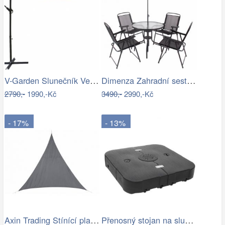
V-Garden Slunečník VeGA 300 - béžový
Dimenza Zahradní sestava MADRID se…
2790,-
1990,-Kč
3490,-
2990,-Kč
- 17%
- 13%
Axin Trading Stínící plachta…
Přenosný stojan na slunečník Dekorhome