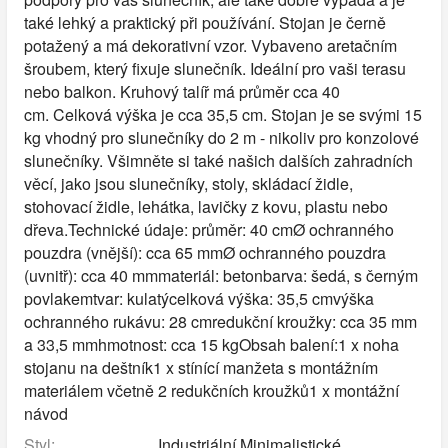
také lehký a praktický při používání. Stojan je černě
potažený a má dekorativní vzor. Vybaveno aretačním
šroubem, který fixuje slunečník. Ideální pro vaši terasu
nebo balkon. Kruhový talíř má průměr cca 40
cm. Celková výška je cca 35,5 cm. Stojan je se svými 15
kg vhodný pro slunečníky do 2 m - nikoliv pro konzolové
slunečníky. Všimněte si také našich dalších zahradních
věcí, jako jsou slunečníky, stoly, skládací židle,
stohovací židle, lehátka, lavičky z kovu, plastu nebo
dřeva.Technické údaje: průměr: 40 cmØ ochranného
pouzdra (vnější): cca 65 mmØ ochranného pouzdra
(uvnitř): cca 40 mmmateriál: betonbarva: šedá, s černým
povlakemtvar: kulatýcelková výška: 35,5 cmvýška
ochranného rukávu: 28 cmredukční kroužky: cca 35 mm
a 33,5 mmhmotnost: cca 15 kgObsah balení:1 x noha
stojanu na deštník1 x stínící manžeta s montážním
materiálem včetně 2 redukčních kroužků1 x montážní
návod
Styl:
Industriální,Minimalistické