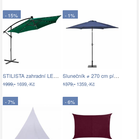
- 15%
- 1%
STILISTA zahradní LED slunečník s…
Slunečník ⌀ 270 cm pískově béžový VARESE
1999,-
1699,-Kč
1379,-
1359,-Kč
- 7%
- 6%