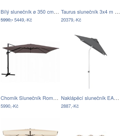
Bílý slunečník ø 350 cm Alba – LDK…
Taurus slunečník 3x4 m šedý
5990,-
5449,-Kč
20379,-Kč
Chomik Slunečník Roma 300 x 300 cm,…
Naklápěcí slunečník EASY PUSH 150x210…
5990,-Kč
2887,-Kč