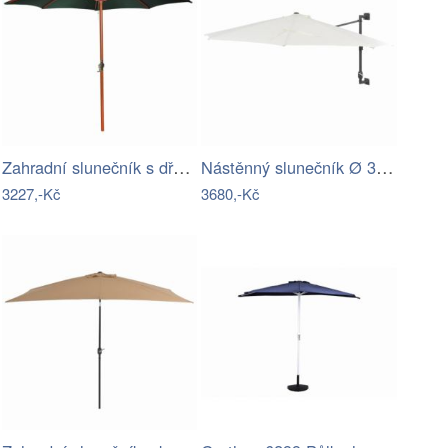
Zahradní slunečník s dřevěnou tyčí Ø…
Nástěnný slunečník Ø 300 cm látka / kov…
3227,-Kč
3680,-Kč