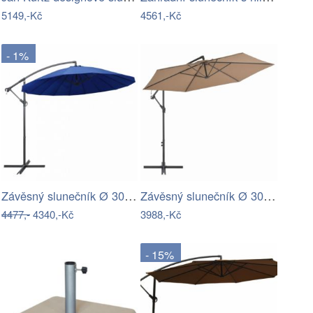
5149,-Kč
4561,-Kč
- 1%
Závěsný slunečník Ø 300 cm hliníková…
Závěsný slunečník Ø 300 cm
4477,-
4340,-Kč
3988,-Kč
- 15%