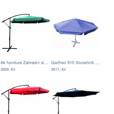
Ak furniture Zahradní slunečník CYNIA s…
Garthen 910 Slunečník s klikou - modrý,…
2669,-Kč
2617,-Kč