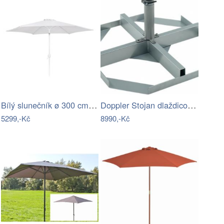
Bílý slunečník ø 300 cm Alba – LDK…
Doppler Stojan dlaždicový pro slun.…
5299,-Kč
8990,-Kč