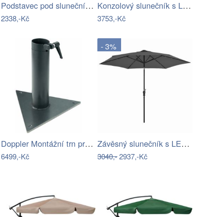
Podstavec pod slunečník BRAGGE 15 - GD
Konzolový slunečník s LED světly…
2338,-Kč
3753,-Kč
- 3%
Doppler Montážní trn pro slunečník…
Závěsný slunečník s LED Ø 300 cm
6499,-Kč
3040,-
2937,-Kč