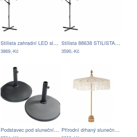
Stilista zahradní LED slunečník 350 cm…
Stilista 88638 STILISTA Zahradní LED…
3869,-Kč
3590,-Kč
Podstavec pod slunečník BRAGGE 50 kg -…
Přírodní drhaný slunečník na stůl…