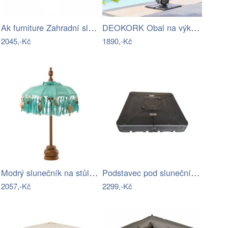
Ak furniture Zahradní slunečník ORIENT…
DEOKORK Obal na výkyvný slunečník 257 x…
2045,-Kč
1890,-Kč
Modrý slunečník na stůl s třásněmi a…
Podstavec pod slunečník Houseland Klyon…
2057,-Kč
2299,-Kč