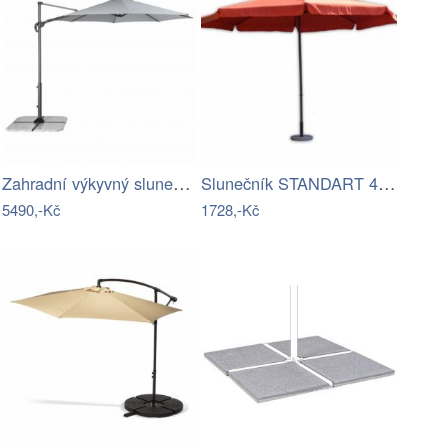
Zahradní výkyvný slunečník s boční tyčí…
Slunečník STANDART 4m ROJAPLAST
5490,-Kč
1728,-Kč