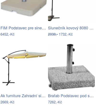
FIM Podstavec pre slnečník PLANT II Mdum
Slunečník kovový 8080 ø350 ROJAPLAST
6452,-Kč
2038,-
1732,-Kč
Ak furniture Zahradní slunečník CYNIA s…
Brafab Podstavec pod slnečník MITO 50kg…
2669,-Kč
7262,-Kč