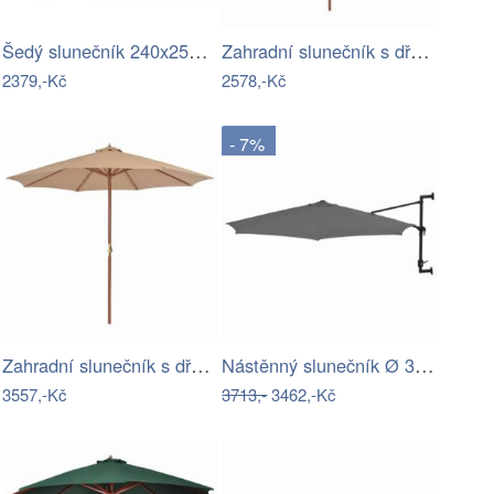
Šedý slunečník 240x251 cm – Garden…
Zahradní slunečník s dřevěnou tyčí Ø…
2379,-Kč
2578,-Kč
- 7%
Zahradní slunečník s dřevěnou tyčí Ø…
Nástěnný slunečník Ø 300 cm látka / kov…
3557,-Kč
3713,-
3462,-Kč