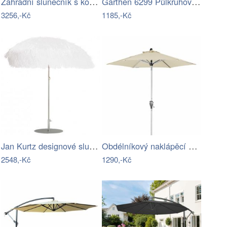
Zahradní slunečník s kovovou tyčí 300 x…
Garthen 6299 Půlkruhový zahradní…
3256,-Kč
1185,-Kč
Jan Kurtz designové slunečníky Hawaii
Obdélníkový naklápěcí slunečník Active
2548,-Kč
1290,-Kč