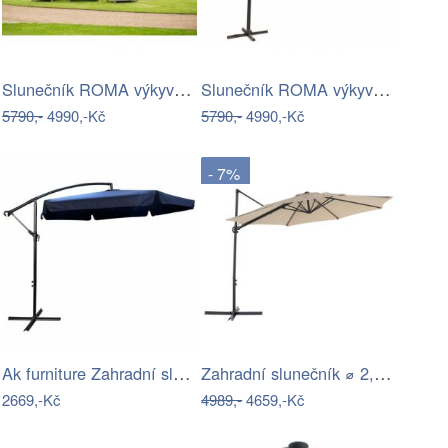
Slunečník ROMA výkyvný ALU 3/8/64,…
Slunečník ROMA výkyvný 3x3m - červený
5790,-
4990,-Kč
5790,-
4990,-Kč
- 7%
Ak furniture Zahradní slunečník CYNIA s…
Zahradní slunečník ⌀ 2,95 m béžový…
2669,-Kč
4989,-
4659,-Kč