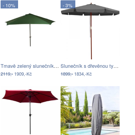
- 10%
- 3%
Tmavě zelený slunečník 295x295 cm –…
Slunečník s dřevěnou tyčí Ø 330 cm…
2119,-
1909,-Kč
1899,-
1834,-Kč