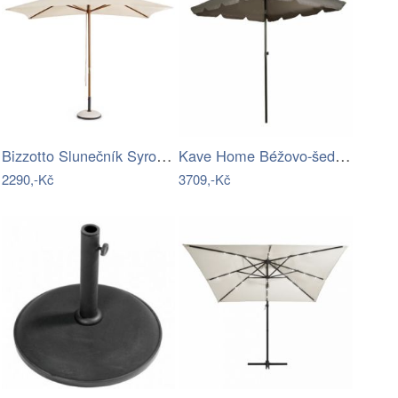
Bizzotto Slunečník Syros 300 x 200 cm
Kave Home Béžovo-šedý slunečník Milna ø…
2290,-Kč
3709,-Kč