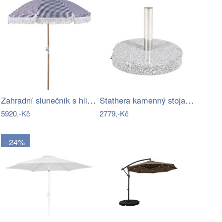
Zahradní slunečník s hliníkovou tyčí ø…
Stathera kamenný stojan na slunečník…
5920,-Kč
2779,-Kč
- 24%