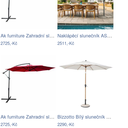
Ak furniture Zahradní slunečník ASTER s…
Naklápěcí slunečník ASL-E1116 Autronic
2725,-Kč
2511,-Kč
Ak furniture Zahradní slunečník ASTER s…
Bizzotto Bílý slunečník Palinuro 300 cm
2725,-Kč
2290,-Kč