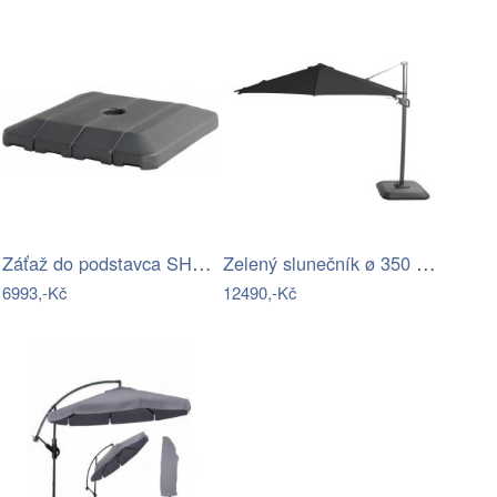
Záťaž do podstavca SHADOWFLEX 2 Mdum
Zelený slunečník ø 350 cm Shadowflex –…
6993,-Kč
12490,-Kč