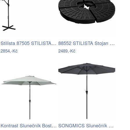
Stilista 87505 STILISTA Slunečník s…
88552 STILISTA Stojan na slunečník 48 x…
2854,-Kč
2489,-Kč
Kontrast Slunečník Boston 270 cm šedý
SONGMICS Slunečník NARNIA šedý