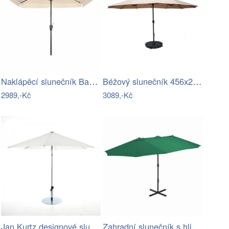
Naklápěcí slunečník Basic Lift Neo
Béžový slunečník 456x270 cm Double -…
2989,-Kč
3089,-Kč
Jan Kurtz designové slunečníky Elba…
Zahradní slunečník s hliníkovou tyčí…