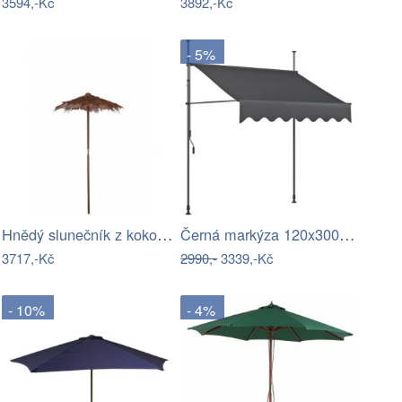
3594,-Kč
3892,-Kč
- 5%
Hnědý slunečník z kokosových listů…
Černá markýza 120x300 cm – Garden…
3717,-Kč
2990,-
3339,-Kč
- 10%
- 4%