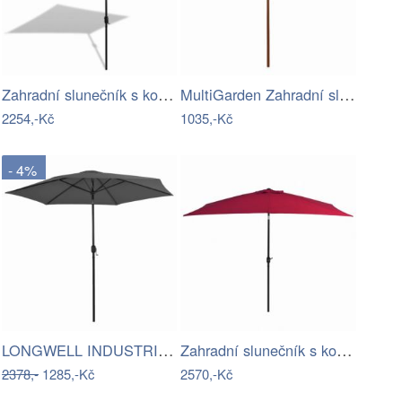
Zahradní slunečník s kovovou tyčí 300 x…
MultiGarden Zahradní slunečník PIURKO…
2254,-Kč
1035,-Kč
- 4%
LONGWELL INDUSTRIAL LTD Zahradní…
Zahradní slunečník s kovovou tyčí 300 x…
2378,-
1285,-Kč
2570,-Kč