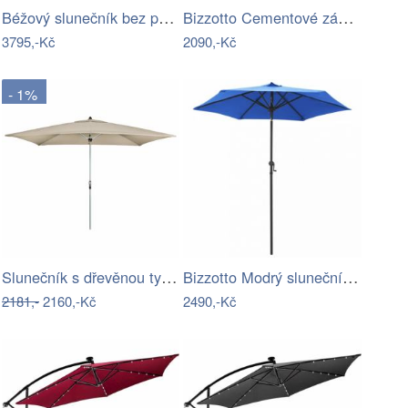
Béžový slunečník bez podstavce Bonami…
Bizzotto Cementové závaží ke slunečníku…
3795,-Kč
2090,-Kč
- 1%
Slunečník s dřevěnou tyčí Ø 330 cm…
Bizzotto Modrý slunečník Atlanta Ø 270…
2181,-
2160,-Kč
2490,-Kč