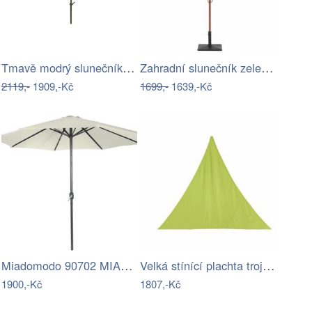
Tmavě modrý slunečník 295x295 cm –…
Zahradní slunečník zelený kruhový…
2119,-
1909,-Kč
1699,-
1639,-Kč
Miadomodo 90702 MIADOMODO Slunečník s…
Velká stínící plachta trojcípá 4m
1900,-Kč
1807,-Kč