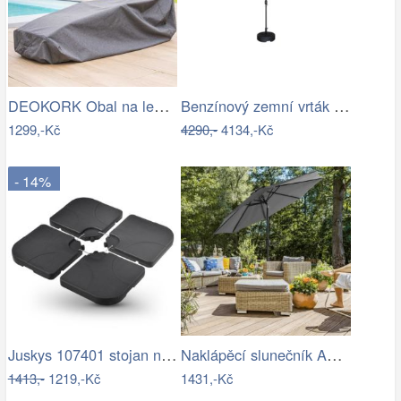
DEOKORK Obal na lehátko 235x90x60 cm
Benzínový zemní vrták + 25 cm vrták |…
1299,-Kč
4290,-
4134,-Kč
- 14%
Juskys 107401 stojan na slunčeník černý…
Naklápěcí slunečník ASL-E1130 Autronic
1413,-
1219,-Kč
1431,-Kč