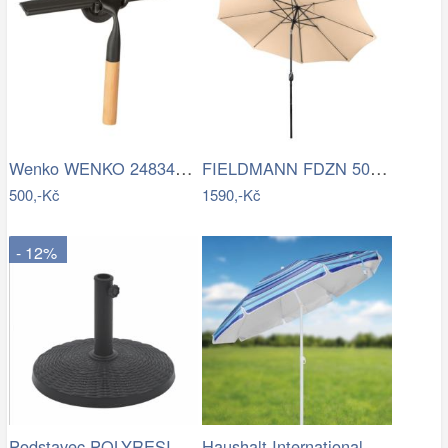
Wenko WENKO 24834100 - Stěrka BAMBUSa…
FIELDMANN FDZN 5006 Slunečník krémový 3…
500,-Kč
1590,-Kč
- 12%
Podstavec POLYRESIN 10kg ROJAPLAST
Haushalt International Slunečník, 200 cm