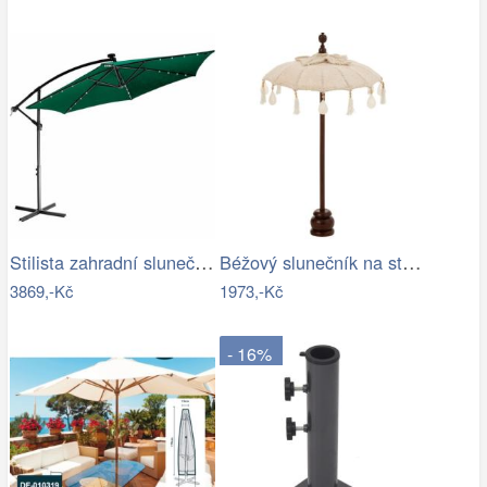
Stilista zahradní slunečník 350 cm…
Béžový slunečník na stůl s třásněmi a…
3869,-Kč
1973,-Kč
- 16%