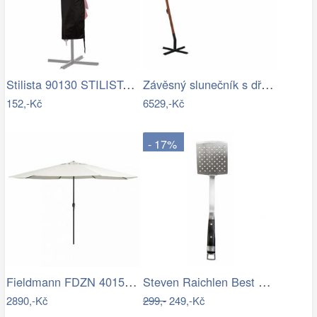
Stilista 90130 STILISTA Obal na 350 cm…
Závěsný slunečník s dřevěnou tyčí Ø 350…
152,-Kč
6529,-Kč
- 17%
Fieldmann FDZN 4015 krémová
Steven Raichlen Best of Barbecue…
2890,-Kč
299,-
249,-Kč