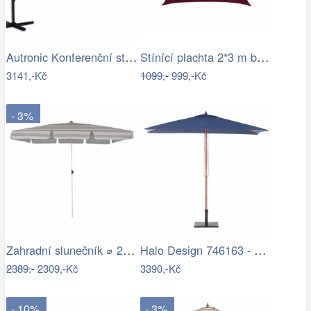
Autronic Konferenční stolek AHG-402 WT
Stínící plachta 2*3 m bordó
3141,-Kč
1099,-
999,-Kč
- 3%
Zahradní slunečník ⌀ 2,85 m světle…
Halo Design 746163 - LED Stm. nab.…
2389,-
2309,-Kč
3390,-Kč
- 10%
- 3%