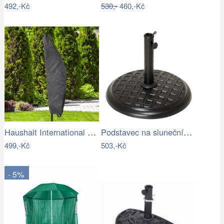
492,-Kč
530,-
460,-Kč
Haushalt International Ochranný obal na…
Podstavec na slunečník, kulatý, 15 kg
499,-Kč
503,-Kč
- 5%