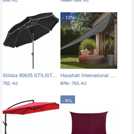
- 13%
Stilista 90635 STILISTA Zahradní…
Haushalt International Stínící…
782,-Kč
879,-
769,-Kč
- 9%