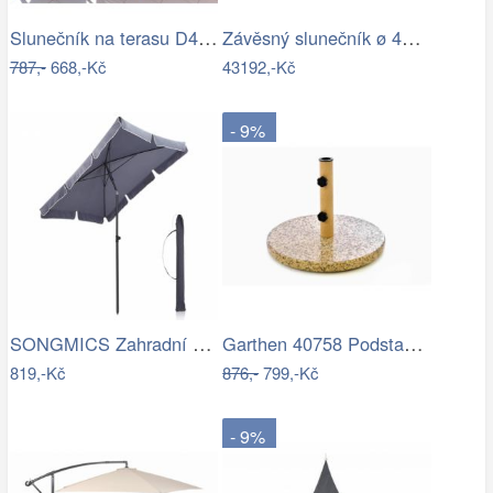
Slunečník na terasu D4164 Dekorhome
Závěsný slunečník ø 420 cm
787,-
668,-Kč
43192,-Kč
- 9%
SONGMICS Zahradní slunečník Royal…
Garthen 40758 Podstavec na slunečník…
819,-Kč
876,-
799,-Kč
- 9%