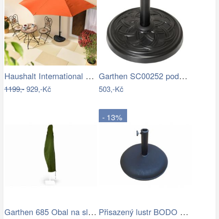
Haushalt International Slunečník…
Garthen SC00252 podstavec na slunečník…
1199,-
929,-Kč
503,-Kč
- 13%
Garthen 685 Obal na slunečník s…
Přisazený lustr BODO 1xE27/60W/230V…