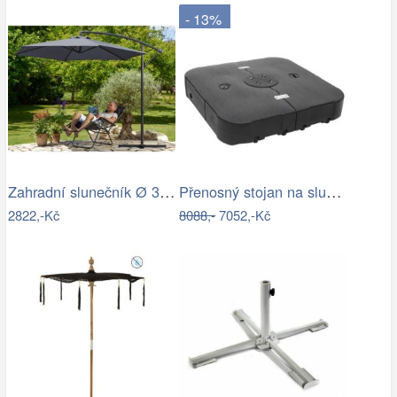
- 13%
Zahradní slunečník Ø 330 cm D2557…
Přenosný stojan na slunečník Dekorhome
2822,-Kč
8088,-
7052,-Kč