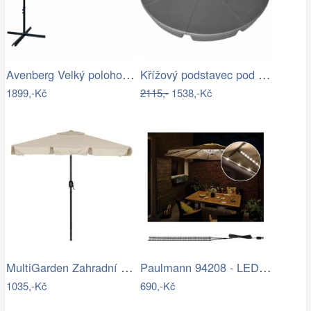
Avenberg Velký polohovatelný slunečník…
Křížový podstavec pod slunečník ET9496…
1899,-Kč
2115,-
1538,-Kč
MultiGarden Zahradní slunečník Kosy…
Paulmann 94208 - LED/1,8W Osvětlení…
1035,-Kč
690,-Kč