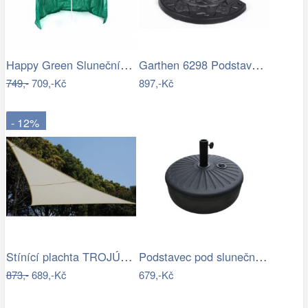
Happy Green Slunečník s boční stěnou,…
Garthen 6298 Podstavec pro půlkulaté…
749,-
709,-Kč
897,-Kč
- 12%
Stínící plachta TROJÚHELNÍK Rojaplast
Podstavec pod slunečník Houseland Bixi…
873,-
689,-Kč
679,-Kč