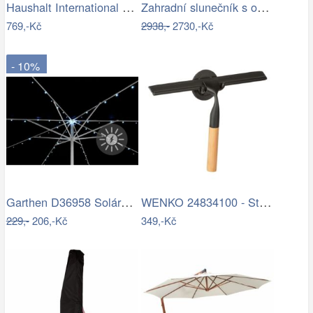
Haushalt International Stínící…
Zahradní slunečník s osvětlením PL-882,…
769,-Kč
2938,-
2730,-Kč
- 10%
Garthen D36958 Solární blikající řetěz…
WENKO 24834100 - Stěrka BAMBUSa 24,5x17…
229,-
206,-Kč
349,-Kč