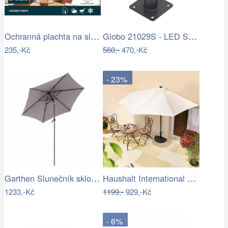
Ochranná plachta na slunečník 200-300 cm
Globo 21029S - LED Stm. nab. dot.…
235,-Kč
560,-
470,-Kč
- 23%
Garthen Slunečník sklopný s kličkou,…
Haushalt International Slunečník…
1233,-Kč
1199,-
929,-Kč
- 6%