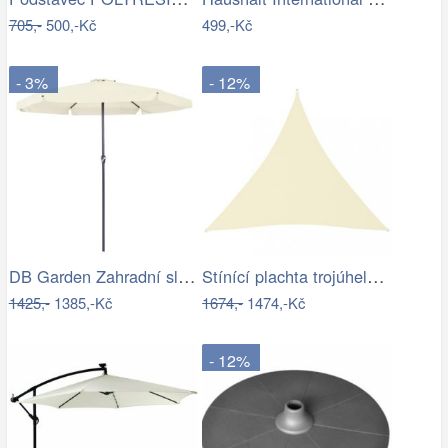
705,-
500,-Kč
499,-Kč
- 3%
- 12%
DB Garden Zahradní slunečník Jenna…
Stínící plachta trojúhelníková 5 x 5 x…
1425,-
1385,-Kč
1674,-
1474,-Kč
- 12%