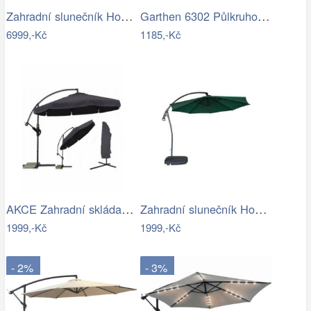
Zahradní slunečník Houseland Vexon s…
Garthen 6302 Půlkruhový zahradní…
6999,-Kč
1185,-Kč
AKCE Zahradní skládací slunečník LEVI…
Zahradní slunečník Houseland Vortexa…
1999,-Kč
1999,-Kč
- 2%
- 3%