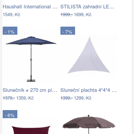
Haushalt International Kovový slunečník…
STILISTA zahradní LED slunečník s…
1549,-Kč
1999,-
1699,-Kč
- 1%
- 7%
Slunečník ⌀ 270 cm pískově béžový VARESE
Sluneční plachta 4*4*4 m bílá
1379,-
1359,-Kč
1399,-
1299,-Kč
- 6%