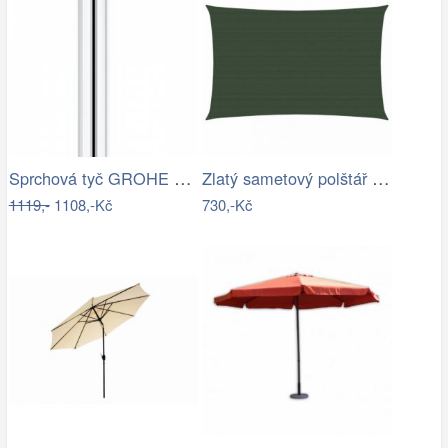
Sprchová tyč GROHE Euphoria Neutral…
Zlatý sametový polštář s pleteným lemem…
1119,-
1108,-Kč
730,-Kč