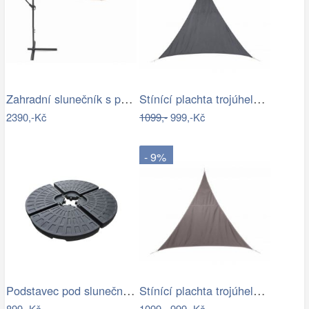
Zahradní slunečník s podstavcem ø 300…
Stínící plachta trojúhelník 3*3*3 m šedá
2390,-Kč
1099,-
999,-Kč
- 9%
Podstavec pod slunečník Houseland Barx…
Stínící plachta trojúhelník 3*3*3 m…
899,-Kč
1099,-
999,-Kč