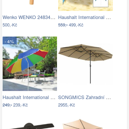
Wenko WENKO 24834100 - Stěrka BAMBUSa…
Haushalt International Plážový…
500,-Kč
559,-
499,-Kč
- 4%
Haushalt International Slunečník duhový…
SONGMICS Zahradní slunečník Lyre šedý
249,-
239,-Kč
2955,-Kč