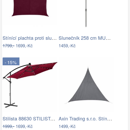
Stínící plachta proti slunci 3x4m bordó
Slunečník 258 cm MURASA Bílá
1799,-
1699,-Kč
1459,-Kč
- 15%
Stilista 88630 STILISTA Zahradní LED…
Axin Trading s.r.o. Stínící plachta…
1999,-
1699,-Kč
1499,-Kč