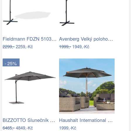
Fieldmann FDZN 5103 boční slunečník,…
Avenberg Velký polohovatelný slunečník…
2299,-
2259,-Kč
1999,-
1949,-Kč
- 25%
BIZZOTTO Slunečník SIVIGLIA taupe 3x3m
Haushalt International Dřevěný…
6465,-
4849,-Kč
1999,-Kč