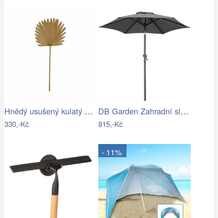
Hnědý usušený kulatý dekorativní list…
DB Garden Zahradní slunečník Diane…
330,-Kč
815,-Kč
- 11%