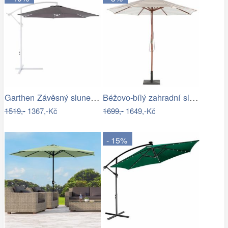
Garthen Závěsný slunečník s kličkou - 3…
Béžovo-bílý zahradní slunečník ⌀260 cm…
1519,-
1367,-Kč
1699,-
1649,-Kč
- 15%