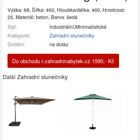
Výška: 68, Šířka: 460, Hloubka/délka: 460, Hmotnost:
25, Materiál: beton, Barva: šedá
Styl:
Industriální,Minimalistické
Kategorie:
Zahradní slunečníky
Dodání:
na dotaz
Do obchodu i-zahradninabytek.cz
1590
,-
Kč
Další Zahradní slunečníky