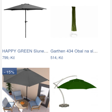
HAPPY GREEN Slunečník s kličkou 230 cm,…
Garthen 434 Obal na slunečník s…
799,-Kč
514,-Kč
- 15%