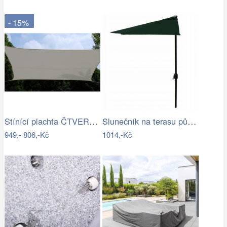
- 15%
Stínící plachta ČTVEREC Rojaplast
Slunečník na terasu půlkruhový - zelený…
949,-
806,-Kč
1014,-Kč