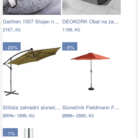
Garthen 1507 Stojan na slunečník …
DEOKORK Obal na zahradní nábytek…
2167,-Kč
1199,-Kč
- 20%
- 6%
Stilista zahradní slunečník LED s…
Slunečník Fieldmann FDZN 4014
2374,-
1899,-Kč
2200,-
2890,-Kč
- 1%