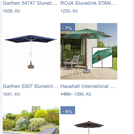
Garthen 54747 Slunečník 2,9 m sklopný -…
ROJA Slunečník STANDART 3m - terracota
1639,-Kč
1230,-Kč
- 7%
Garthen 6307 Slunečník obdélníkový 2x3…
Haushalt International Dřevěný…
1641,-Kč
1499,-
1399,-Kč
- 4%