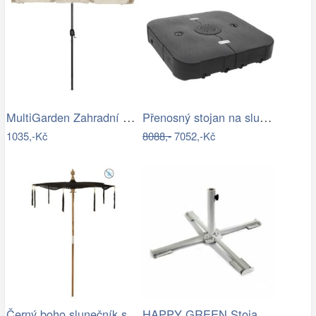
MultiGarden Zahradní slunečník Kosy…
Přenosný stojan na slunečník Dekorhome
1035,-Kč
8088,-
7052,-Kč
Černý boho slunečník s dřevěnou tyčí a…
HAPPY GREEN Stojan na slunečník 50463001