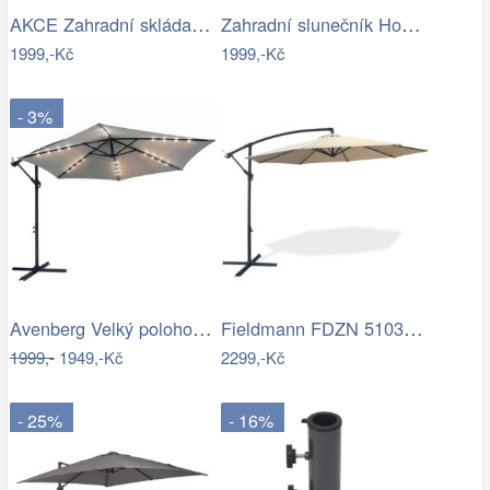
AKCE Zahradní skládací slunečník LEVI…
Zahradní slunečník Houseland Vortexa…
1999,-Kč
1999,-Kč
- 3%
Avenberg Velký polohovatelný slunečník…
Fieldmann FDZN 5103 boční slunečník,…
1999,-
1949,-Kč
2299,-Kč
- 25%
- 16%