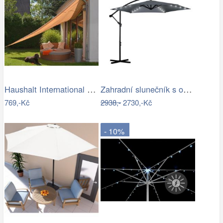
Haushalt International Stínící…
Zahradní slunečník s osvětlením PL-882,…
769,-Kč
2938,-
2730,-Kč
- 10%