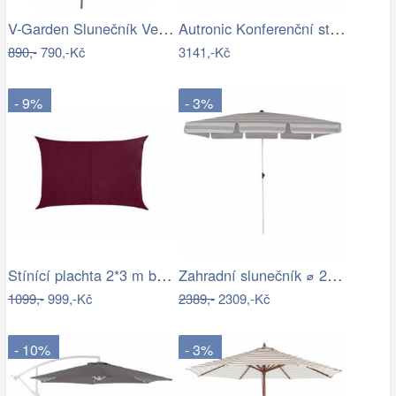
V-Garden Slunečník VeGA 270C - černý
Autronic Konferenční stolek AHG-402 WT
890,-
790,-Kč
3141,-Kč
- 9%
- 3%
Stínící plachta 2*3 m bordó
Zahradní slunečník ⌀ 2,85 m světle…
1099,-
999,-Kč
2389,-
2309,-Kč
- 10%
- 3%