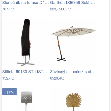
Slunečník na terasu D4163 krémová…
Garthen D36958 Solární blikající řetěz…
787,-Kč
229,-
206,-Kč
Stilista 90130 STILISTA Obal na 350 cm…
Závěsný slunečník s dřevěnou tyčí Ø 350…
152,-Kč
6529,-Kč
- 17%