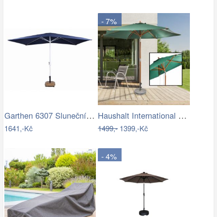
- 7%
Garthen 6307 Slunečník obdélníkový 2x3…
Haushalt International Dřevěný…
1641,-Kč
1499,-
1399,-Kč
- 4%