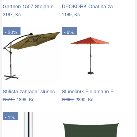
Garthen 1507 Stojan na slunečník …
DEOKORK Obal na zahradní nábytek…
2167,-Kč
1199,-Kč
- 20%
- 6%
Stilista zahradní slunečník LED s…
Slunečník Fieldmann FDZN 4014
2374,-
1899,-Kč
2200,-
2890,-Kč
- 1%