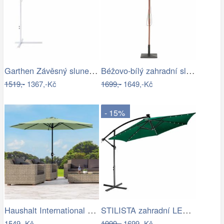
Garthen Závěsný slunečník s kličkou - 3…
Béžovo-bílý zahradní slunečník ⌀260 cm…
1519,-
1367,-Kč
1699,-
1649,-Kč
- 15%
Haushalt International Kovový slunečník…
STILISTA zahradní LED slunečník s…
1549,-Kč
1999,-
1699,-Kč