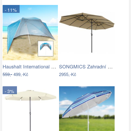
- 11%
Haushalt International Plážový…
SONGMICS Zahradní slunečník Lyre šedý
559,-
499,-Kč
2955,-Kč
- 3%