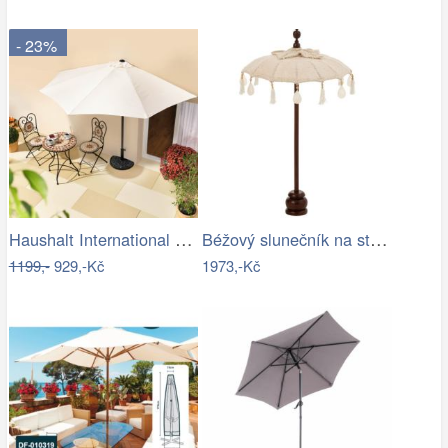
- 23%
Haushalt International Slunečník…
Béžový slunečník na stůl s třásněmi a…
1199,-
929,-Kč
1973,-Kč