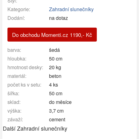
Styl:
Kategorie:
Zahradní slunečníky
Dodání:
na dotaz
Do obchodu Momenti.cz
1190
,-
Kč
barva:
šedá
hloubka:
50 cm
hmotnost desky:
20 kg
materiál:
beton
počet ks v setu:
4 ks
šířka:
50 cm
sklad:
do měsíce
výška:
3,7 cm
závaží:
cement
Další Zahradní slunečníky