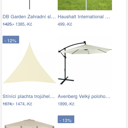
DB Garden Zahradní slunečník Jenna…
Haushalt International Slunečník, 200 cm
1425,-
1385,-Kč
499,-Kč
- 12%
Stínící plachta trojúhelníková 5 x 5 x…
Avenberg Velký polohovatelný slunečník…
1674,-
1474,-Kč
1899,-Kč
- 13%