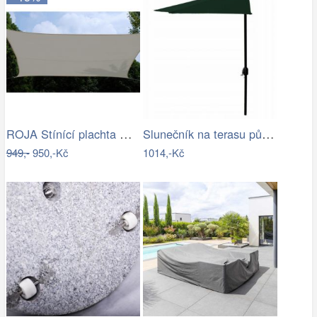
ROJA Stínící plachta ČTVEREC 3,6m
Slunečník na terasu půlkruhový - zelený…
949,-
950,-Kč
1014,-Kč