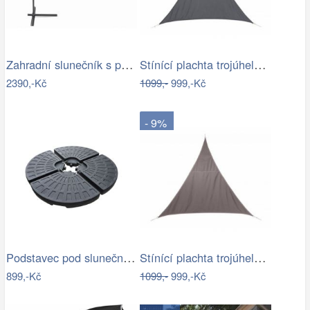
Zahradní slunečník s podstavcem ø 300…
Stínící plachta trojúhelník 3*3*3 m šedá
2390,-Kč
1099,-
999,-Kč
- 9%
Podstavec pod slunečník Houseland Barx…
Stínící plachta trojúhelník 3*3*3 m…
899,-Kč
1099,-
999,-Kč