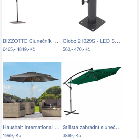
BIZZOTTO Slunečník SIVIGLIA taupe 3x3m
Globo 21029S - LED Stm. nab. dot.…
6465,-
4849,-Kč
560,-
470,-Kč
Haushalt International Dřevěný…
Stilista zahradní slunečník 350 cm…
1999,-Kč
3869,-Kč