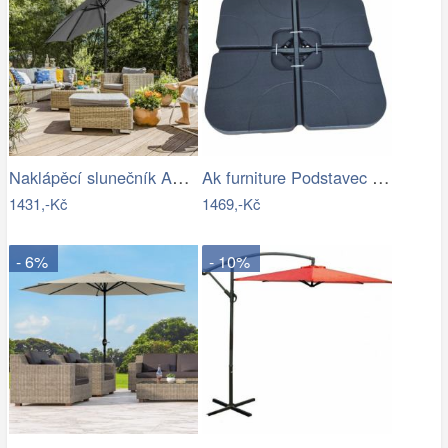
Naklápěcí slunečník ASL-E1130 Autronic
Ak furniture Podstavec pod slunečník…
1431,-Kč
1469,-Kč
- 6%
- 10%