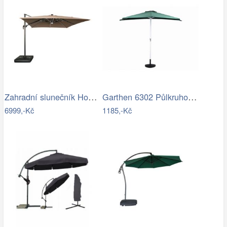
Zahradní slunečník Houseland Vexon s…
Garthen 6302 Půlkruhový zahradní…
6999,-Kč
1185,-Kč