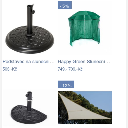
- 5%
Podstavec na slunečník, kulatý, 15 kg
Happy Green Slunečník s boční stěnou,…
503,-Kč
749,-
709,-Kč
- 12%