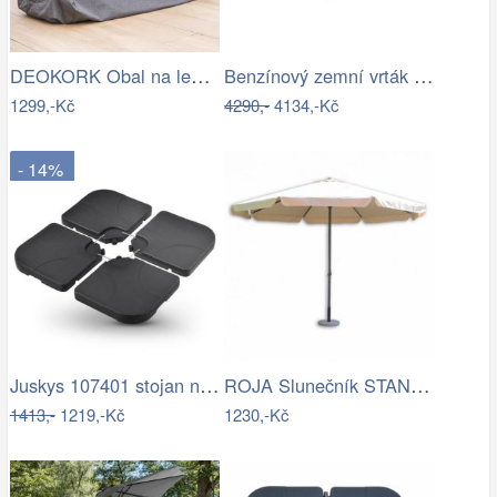
DEOKORK Obal na lehátko 235x90x60 cm
Benzínový zemní vrták + 25 cm vrták |…
1299,-Kč
4290,-
4134,-Kč
- 14%
Juskys 107401 stojan na slunčeník černý…
ROJA Slunečník STANDART 3m - béžový
1413,-
1219,-Kč
1230,-Kč