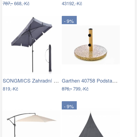
787,-
668,-Kč
43192,-Kč
- 9%
SONGMICS Zahradní slunečník Royal…
Garthen 40758 Podstavec na slunečník…
819,-Kč
876,-
799,-Kč
- 9%