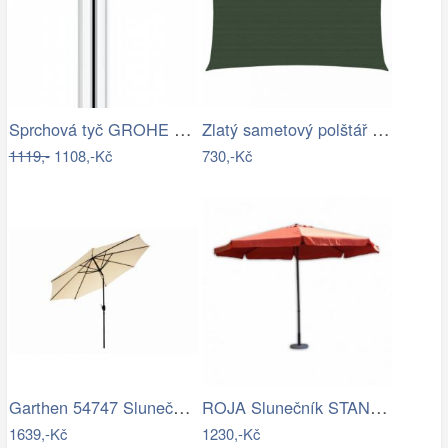
Sprchová tyč GROHE Euphoria Neutral…
Zlatý sametový polštář s pleteným lemem…
1119,-
1108,-Kč
730,-Kč
Garthen 54747 Slunečník 2,9 m sklopný -…
ROJA Slunečník STANDART 3m - terracota
1639,-Kč
1230,-Kč