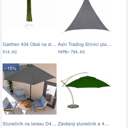
Garthen 434 Obal na slunečník s…
Axin Trading Stínící plachta…
514,-Kč
1379,-
794,-Kč
- 15%
Slunečník na terasu D4164 Dekorhome
Závěsný slunečník ø 420 cm