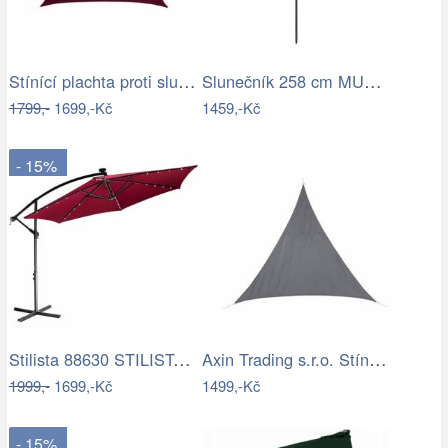
Stínící plachta proti slunci 3x4m bordó
Slunečník 258 cm MURASA Bílá
1799,-
1699,-Kč
1459,-Kč
- 15%
Stilista 88630 STILISTA Zahradní LED…
Axin Trading s.r.o. Stínící plachta…
1999,-
1699,-Kč
1499,-Kč
- 15%