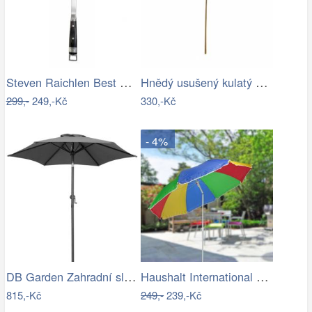
Steven Raichlen Best of Barbecue…
Hnědý usušený kulatý dekorativní list…
299,-
249,-Kč
330,-Kč
- 4%
DB Garden Zahradní slunečník Diane…
Haushalt International Slunečník duhový…
815,-Kč
249,-
239,-Kč