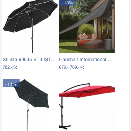
- 13%
Stilista 90635 STILISTA Zahradní…
Haushalt International Stínící…
782,-Kč
879,-
769,-Kč
- 11%