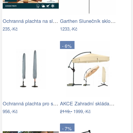
Ochranná plachta na slunečník 200-300 cm
Garthen Slunečník sklopný s kličkou,…
235,-Kč
1233,-Kč
- 6%
Ochranná plachta pro slunečníky - GD
AKCE Zahradní skládací slunečník LEVI…
956,-Kč
2119,-
1999,-Kč
- 7%