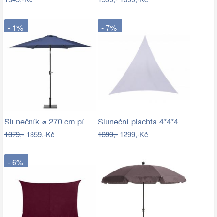
- 1%
- 7%
Slunečník ⌀ 270 cm pískově béžový VARESE
Sluneční plachta 4*4*4 m bílá
1379,-
1359,-Kč
1399,-
1299,-Kč
- 6%