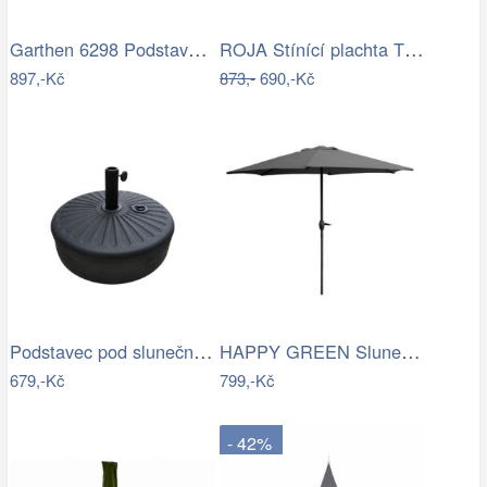
Garthen 6298 Podstavec pro půlkulaté…
ROJA Stínící plachta TROJÚHELNÍK 3,6m
897,-Kč
873,-
690,-Kč
Podstavec pod slunečník Houseland Bixi…
HAPPY GREEN Slunečník s kličkou 230 cm,…
679,-Kč
799,-Kč
- 42%