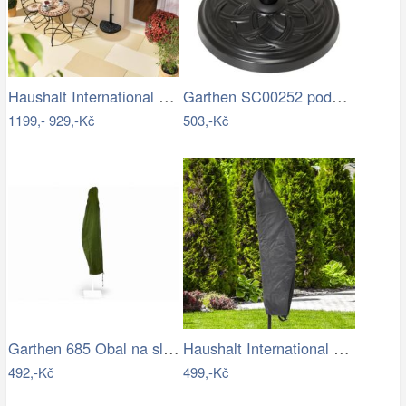
Haushalt International Slunečník…
Garthen SC00252 podstavec na slunečník…
1199,-
929,-Kč
503,-Kč
Garthen 685 Obal na slunečník s…
Haushalt International Ochranný obal na…
492,-Kč
499,-Kč