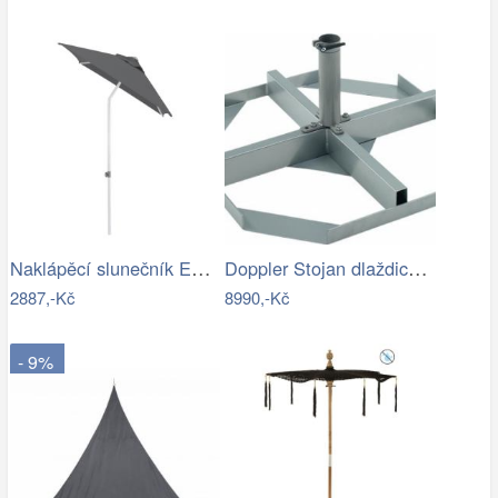
Naklápěcí slunečník EASY PUSH 150x210…
Doppler Stojan dlaždicový pro slun.…
2887,-Kč
8990,-Kč
- 9%