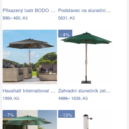
Přisazený lustr BODO 1xE27/60W/230V…
Podstavec na slunečník 50kg-GD
530,-
460,-Kč
5631,-Kč
- 4%
Haushalt International Dřevěný…
Zahradní slunečník zelený kruhový…
1999,-Kč
1699,-
1639,-Kč
- 7%
- 13%