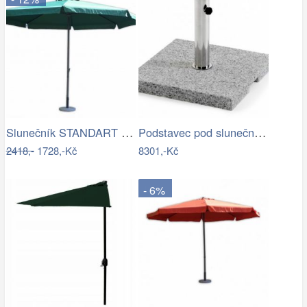
Slunečník STANDART 4m ROJAPLAST
Podstavec pod slunečník ODDIN - GD
2418,-
1728,-Kč
8301,-Kč
- 6%