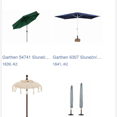
Garthen 54741 Slunečník ø 290 cm -…
Garthen 6307 Slunečník obdélníkový 2x3…
1639,-Kč
1641,-Kč