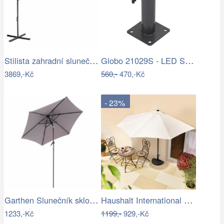
Stilista zahradní slunečník 350 cm…
Globo 21029S - LED Stm. nab. dot.…
3869,-Kč
560,-
470,-Kč
- 23%
Garthen Slunečník sklopný s kličkou,…
Haushalt International Slunečník…
1233,-Kč
1199,-
929,-Kč