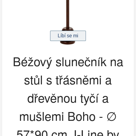
Béžový slunečník na
stůl s třásněmi a
dřevěnou tyčí a
mušlemi Boho - ∅
57*90 cm J-Line by