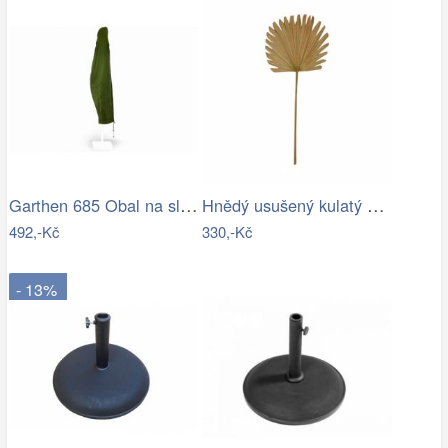
Garthen 685 Obal na slunečník s…
Hnědý usušený kulatý dekorativní list…
492,-Kč
330,-Kč
- 13%