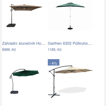
Zahradní slunečník Houseland Vexon s…
Garthen 6302 Půlkruhový zahradní…
6999,-Kč
1185,-Kč
- 4%