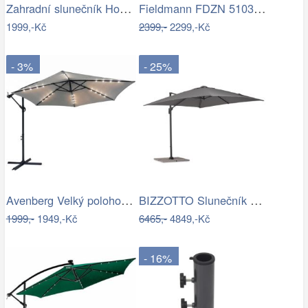
Zahradní slunečník Houseland Vortexa…
Fieldmann FDZN 5103 boční slunečník,…
1999,-Kč
2399,-
2299,-Kč
- 3%
- 25%
Avenberg Velký polohovatelný slunečník…
BIZZOTTO Slunečník SIVIGLIA taupe 3x3m
1999,-
1949,-Kč
6465,-
4849,-Kč
- 16%