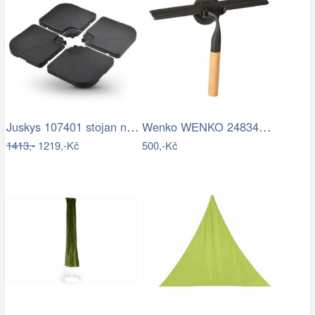
Juskys 107401 stojan na slunčeník černý…
Wenko WENKO 24834100 - Stěrka BAMBUSa…
1413,-
1219,-Kč
500,-Kč