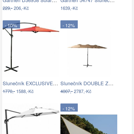
229,-
206,-Kč
1639,-Kč
- 10%
- 12%
Slunečník EXCLUSIVE boční ROJAPLAST
Slunečník DOUBLE ZWU-307 ROJAPLAST
1770,-
1588,-Kč
4007,-
2787,-Kč
- 12%