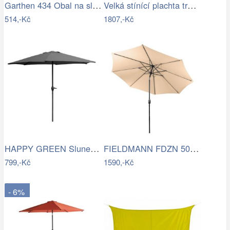
Garthen 434 Obal na slunečník s…
Velká stínící plachta trojcípá 4m
514,-Kč
1807,-Kč
HAPPY GREEN Slunečník s kličkou 230 cm,…
FIELDMANN FDZN 5006 Slunečník krémový 3…
799,-Kč
1590,-Kč
- 6%