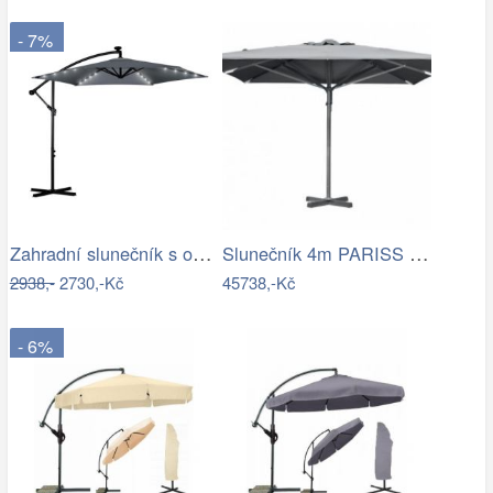
- 7%
Zahradní slunečník s osvětlením PL-882,…
Slunečník 4m PARISS - GD
2938,-
2730,-Kč
45738,-Kč
- 6%