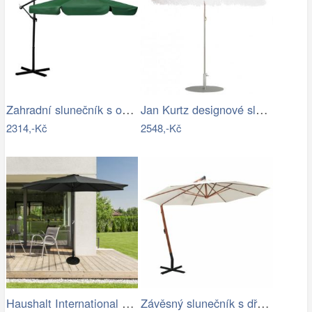
Zahradní slunečník s obalem PL-881,…
Jan Kurtz designové slunečníky Hawaii
2314,-Kč
2548,-Kč
Haushalt International Kovový slunečník…
Závěsný slunečník s dřevěnou tyčí Ø 350…