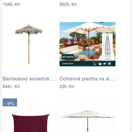
1549,-Kč
6529,-Kč
Bambusový slunečník se střechou z listů…
Ochranná plachta na slunečník 200-300 cm
6441,-Kč
235,-Kč
- 9%