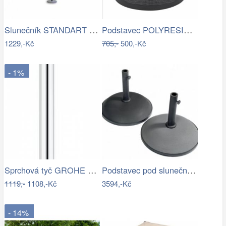
Slunečník STANDART Ø 300 cm ROJAPLAST
Podstavec POLYRESIN 10kg ROJAPLAST
1229,-Kč
705,-
500,-Kč
- 1%
Sprchová tyč GROHE Euphoria Neutral…
Podstavec pod slunečník BRAGGE 50 kg -…
1119,-
1108,-Kč
3594,-Kč
- 14%