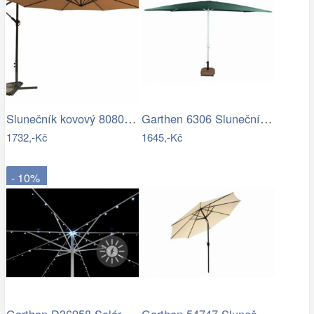
Slunečník kovový 8080 ø350 ROJAPLAST
Garthen 6306 Slunečník obdélníkový 2x3…
1732,-Kč
1645,-Kč
- 10%
Garthen D36958 Solární blikající řetěz…
Garthen 54747 Slunečník 2,9 m sklopný -…