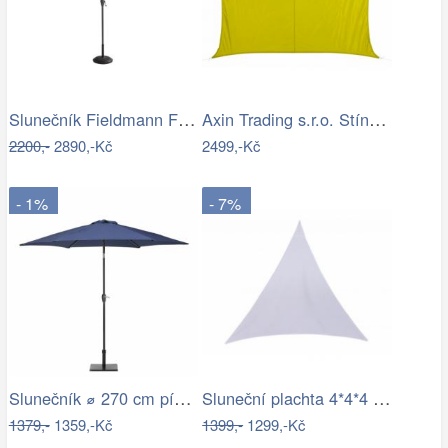
Slunečník Fieldmann FDZN 4014
Axin Trading s.r.o. Stínící plachta…
2200,-
2890,-Kč
2499,-Kč
- 1%
- 7%
Slunečník ⌀ 270 cm pískově béžový VARESE
Sluneční plachta 4*4*4 m bílá
1379,-
1359,-Kč
1399,-
1299,-Kč