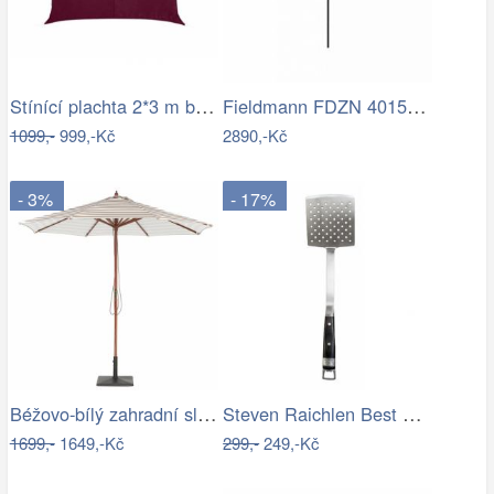
Stínící plachta 2*3 m bordó
Fieldmann FDZN 4015 krémová
1099,-
999,-Kč
2890,-Kč
- 3%
- 17%
Béžovo-bílý zahradní slunečník ⌀260 cm…
Steven Raichlen Best of Barbecue…
1699,-
1649,-Kč
299,-
249,-Kč