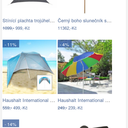
Stínící plachta trojúhelník 3*3*3 m šedá
Černý boho slunečník s dřevěnou tyčí a…
1099,-
999,-Kč
11362,-Kč
- 11%
- 4%
Haushalt International Plážový…
Haushalt International Slunečník duhový…
559,-
499,-Kč
249,-
239,-Kč
- 14%