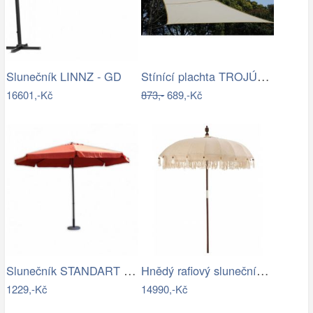
Stínící plachta TROJÚHELNÍK Rojaplast
Slunečník LINNZ - GD
16601,-Kč
873,-
689,-Kč
Slunečník STANDART Ø 300 cm ROJAPLAST
Hnědý rafiový slunečník s třásněmi…
1229,-Kč
14990,-Kč