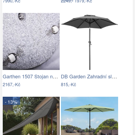
7990,-Kč
2249,-
1979,-Kč
Garthen 1507 Stojan na slunečník …
DB Garden Zahradní slunečník Diane…
2167,-Kč
815,-Kč
- 13%