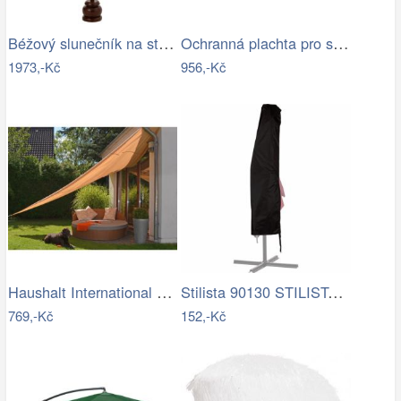
Béžový slunečník na stůl s třásněmi a…
Ochranná plachta pro slunečníky - GD
1973,-Kč
956,-Kč
Haushalt International Stínící…
Stilista 90130 STILISTA Obal na 350 cm…
769,-Kč
152,-Kč