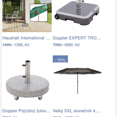
Haushalt International Dřevěný…
Doppler EXPERT TROLLEY 50kg - pojízdný…
1499,-
1399,-Kč
7990,-
6990,-Kč
- 12%
Doppler Pojízdný žulový stojan s…
Velký XXL slunečník 4,5 m - antracit,…