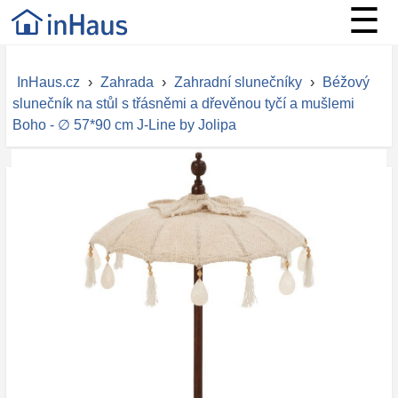
☰
InHaus.cz
›
Zahrada
›
Zahradní slunečníky
›
Béžový
slunečník na stůl s třásněmi a dřevěnou tyčí a mušlemi
Boho - ∅ 57*90 cm J-Line by Jolipa