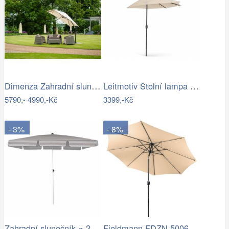
Dimenza Zahradní slunečník ROMA výkyvný…
Leitmotiv Stolní lampa ve tvaru hřibu…
5790,-
4990,-Kč
3399,-Kč
- 3%
- 8%
Zahradní slunečník ⌀ 2,85 m světle…
Fieldmann FDZN 5006 slunečník, krémová