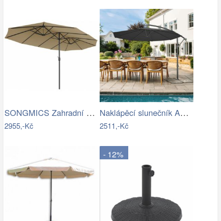
SONGMICS Zahradní slunečník Lyre šedý
Naklápěcí slunečník ASL-E1116 Autronic
2955,-Kč
2511,-Kč
- 12%