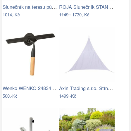
Slunečník na terasu půlkruhový - zelený…
ROJA Slunečník STANDART 4m - terracota
1014,-Kč
1149,-
1730,-Kč
Wenko WENKO 24834100 - Stěrka BAMBUSa…
Axin Trading s.r.o. Stínící plachta…
500,-Kč
1499,-Kč