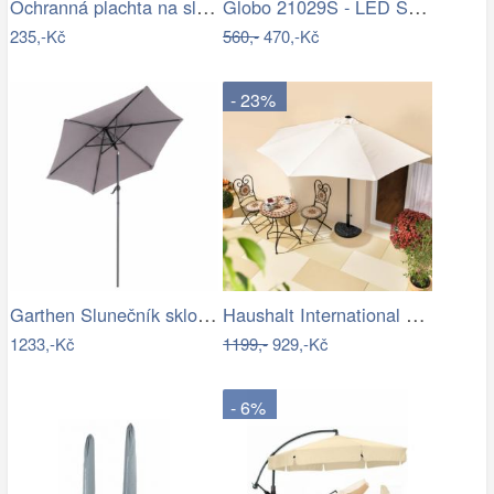
Ochranná plachta na slunečník 200-300 cm
Globo 21029S - LED Stm. nab. dot.…
235,-Kč
560,-
470,-Kč
- 23%
Garthen Slunečník sklopný s kličkou,…
Haushalt International Slunečník…
1233,-Kč
1199,-
929,-Kč
- 6%