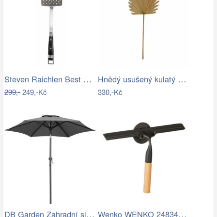
Steven Raichlen Best of Barbecue…
Hnědý usušený kulatý dekorativní list…
299,-
249,-Kč
330,-Kč
DB Garden Zahradní slunečník Diane…
Wenko WENKO 24834100 - Stěrka BAMBUSa…