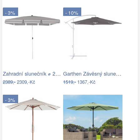
- 3%
- 10%
Zahradní slunečník ⌀ 2,85 m světle…
Garthen Závěsný slunečník s kličkou - 3…
2389,-
2309,-Kč
1519,-
1367,-Kč
- 3%