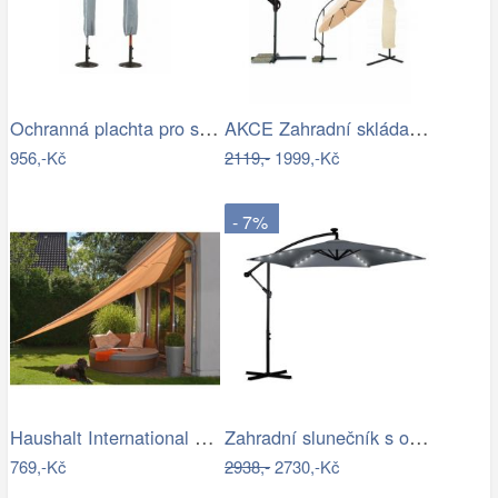
Ochranná plachta pro slunečníky - GD
AKCE Zahradní skládací slunečník LEVI…
956,-Kč
2119,-
1999,-Kč
- 7%
Haushalt International Stínící…
Zahradní slunečník s osvětlením PL-882,…
769,-Kč
2938,-
2730,-Kč