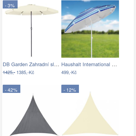
- 3%
DB Garden Zahradní slunečník Jenna…
Haushalt International Slunečník, 200 cm
1425,-
1385,-Kč
499,-Kč
- 42%
- 12%