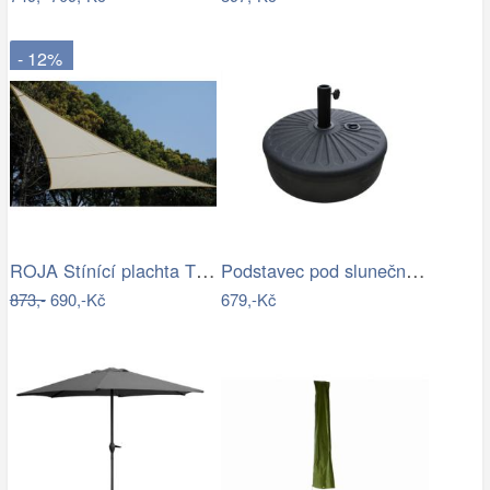
- 12%
ROJA Stínící plachta TROJÚHELNÍK 3,6m
Podstavec pod slunečník Houseland Bixi…
873,-
690,-Kč
679,-Kč