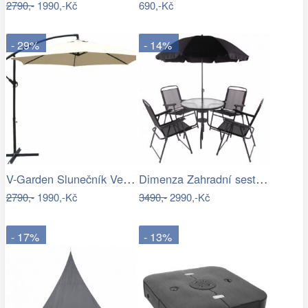
2790,-
1990,-Kč
690,-Kč
- 29%
- 14%
V-Garden Slunečník VeGA 300 - béžový
Dimenza Zahradní sestava MADRID se…
2790,-
1990,-Kč
3490,-
2990,-Kč
- 17%
- 13%