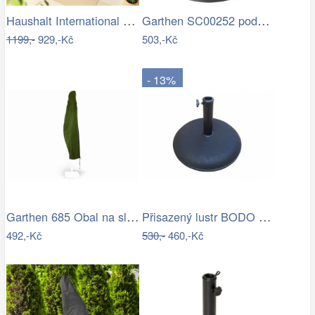
Haushalt International Slunečník…
Garthen SC00252 podstavec na slunečník…
1199,-
929,-Kč
503,-Kč
- 13%
Garthen 685 Obal na slunečník s…
Přisazený lustr BODO 1xE27/60W/230V…
492,-Kč
530,-
460,-Kč