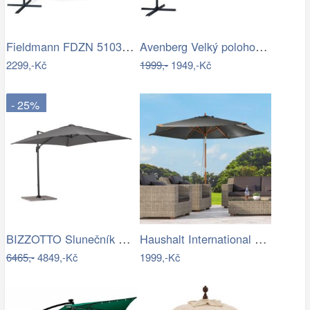
Fieldmann FDZN 5103 boční slunečník,…
Avenberg Velký polohovatelný slunečník…
2299,-Kč
1999,-
1949,-Kč
- 25%
BIZZOTTO Slunečník SIVIGLIA taupe 3x3m
Haushalt International Dřevěný…
6465,-
4849,-Kč
1999,-Kč