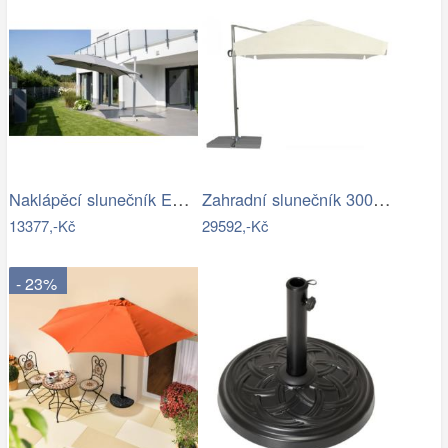
Naklápěcí slunečník EASY TURN 300x300…
Zahradní slunečník 300 x 300 cm
13377,-Kč
29592,-Kč
- 23%