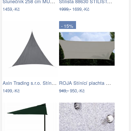
Slunečník 258 cm MURASA Bílá
Stilista 88630 STILISTA Zahradní LED…
1459,-Kč
1999,-
1699,-Kč
- 15%
Axin Trading s.r.o. Stínící plachta…
ROJA Stínící plachta ČTVEREC 3,6m
1499,-Kč
949,-
950,-Kč