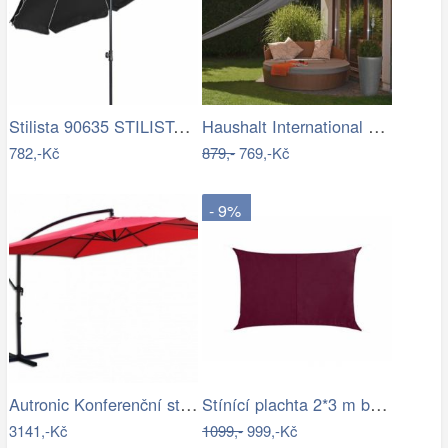
Stilista 90635 STILISTA Zahradní…
Haushalt International Stínící…
782,-Kč
879,-
769,-Kč
- 9%
Autronic Konferenční stolek AHG-402 WT
Stínící plachta 2*3 m bordó
3141,-Kč
1099,-
999,-Kč