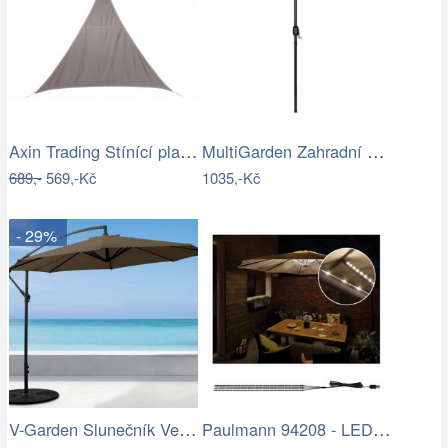
Axin Trading Stínící plachta…
MultiGarden Zahradní slunečník Kosy…
689,-
569,-Kč
1035,-Kč
- 29%
V-Garden Slunečník VeGA 301
Paulmann 94208 - LED/1,8W Osvětlení…