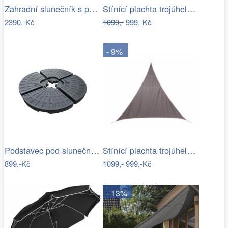
Zahradní slunečník s podstavcem ø 300…
Stínící plachta trojúhelník 3*3*3 m šedá
2390,-Kč
1099,-
999,-Kč
- 9%
Podstavec pod slunečník Houseland Barx…
Stínící plachta trojúhelník 3*3*3 m…
899,-Kč
1099,-
999,-Kč
- 13%