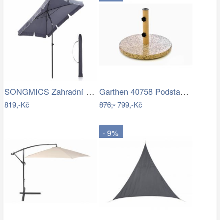
SONGMICS Zahradní slunečník Royal…
Garthen 40758 Podstavec na slunečník…
819,-Kč
876,-
799,-Kč
- 9%