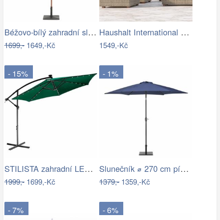
Béžovo-bílý zahradní slunečník ⌀260 cm…
Haushalt International Kovový slunečník…
1699,-
1649,-Kč
1549,-Kč
- 15%
- 1%
STILISTA zahradní LED slunečník s…
Slunečník ⌀ 270 cm pískově béžový VARESE
1999,-
1699,-Kč
1379,-
1359,-Kč
- 7%
- 6%