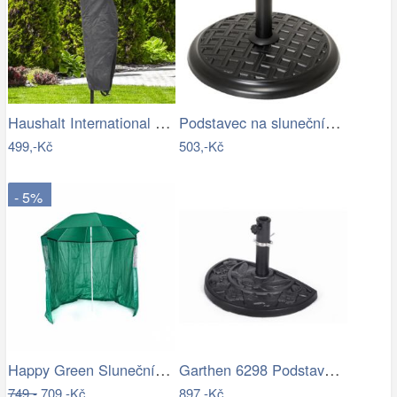
Haushalt International Ochranný obal na…
Podstavec na slunečník, kulatý, 15 kg
499,-Kč
503,-Kč
- 5%
Happy Green Slunečník s boční stěnou,…
Garthen 6298 Podstavec pro půlkulaté…
749,-
709,-Kč
897,-Kč