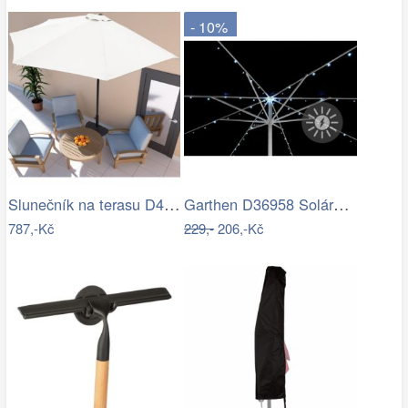
- 10%
Slunečník na terasu D4163 krémová…
Garthen D36958 Solární blikající řetěz…
787,-Kč
229,-
206,-Kč