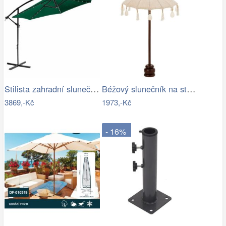
Stilista zahradní slunečník 350 cm…
Béžový slunečník na stůl s třásněmi a…
3869,-Kč
1973,-Kč
- 16%