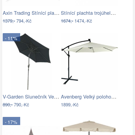
Axin Trading Stínící plachta…
Stínící plachta trojúhelníková 5 x 5 x…
1379,-
794,-Kč
1674,-
1474,-Kč
- 11%
V-Garden Slunečník VeGA 270C - černý
Avenberg Velký polohovatelný slunečník…
890,-
790,-Kč
1899,-Kč
- 17%