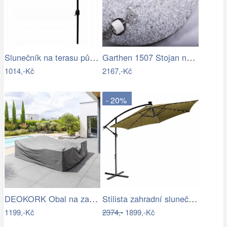
Slunečník na terasu půlkruhový - zelený…
Garthen 1507 Stojan na slunečník …
1014,-Kč
2167,-Kč
- 20%
DEOKORK Obal na zahradní nábytek…
Stilista zahradní slunečník LED s…
1199,-Kč
2374,-
1899,-Kč