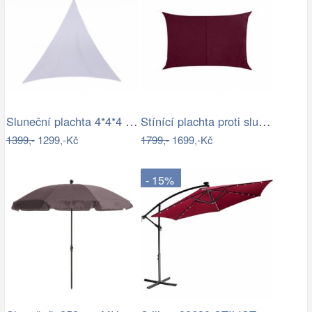
Sluneční plachta 4*4*4 m bílá
Stínící plachta proti slunci 3x4m bordó
1399,-
1299,-Kč
1799,-
1699,-Kč
- 15%