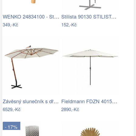
WENKO 24834100 - Stěrka BAMBUSa 24,5x17…
Stilista 90130 STILISTA Obal na 350 cm…
349,-Kč
152,-Kč
Závěsný slunečník s dřevěnou tyčí Ø 350…
Fieldmann FDZN 4015 krémová
6529,-Kč
2890,-Kč
- 17%