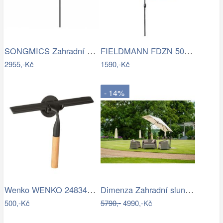
SONGMICS Zahradní slunečník Lyre šedý
FIELDMANN FDZN 5006 Slunečník krémový 3…
2955,-Kč
1590,-Kč
- 14%
Wenko WENKO 24834100 - Stěrka BAMBUSa…
Dimenza Zahradní slunečník ROMA výkyvný…
500,-Kč
5790,-
4990,-Kč