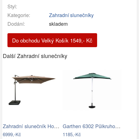
Styl:
Kategorie:
Zahradní slunečníky
Dodání:
skladem
Do obchodu Velký Košík
1549
,-
Kč
Další Zahradní slunečníky
Zahradní slunečník Houseland Vexon s…
Garthen 6302 Půlkruhový zahradní…
6999,-Kč
1185,-Kč