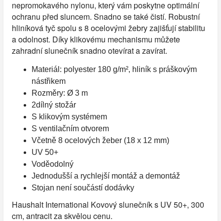
nepromokavého nylonu, který vám poskytne optimální
ochranu před sluncem. Snadno se také čistí. Robustní
hliníková tyč spolu s 8 ocelovými žebry zajišťují stabilitu
a odolnost. Díky klikovému mechanismu můžete
zahradní slunečník snadno otevírat a zavírat.
Materiál: polyester 180 g/m², hliník s práškovým
nástřikem
Rozměry: Ø 3 m
2dílný stožár
S klikovým systémem
S ventilačním otvorem
Včetně 8 ocelových žeber (18 x 12 mm)
UV 50+
Voděodolný
Jednodušší a rychlejší montáž a demontáž
Stojan není součástí dodávky
Haushalt International Kovový slunečník s UV 50+, 300
cm, antracit za skvělou cenu.