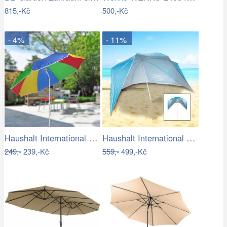
815,-Kč
500,-Kč
- 4%
- 11%
Haushalt International Slunečník duhový…
Haushalt International Plážový…
249,-
239,-Kč
559,-
499,-Kč