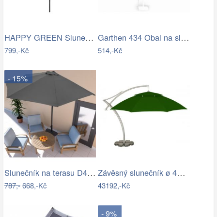
HAPPY GREEN Slunečník s kličkou 230 cm,…
Garthen 434 Obal na slunečník s…
799,-Kč
514,-Kč
- 15%
Slunečník na terasu D4164 Dekorhome
Závěsný slunečník ø 420 cm
787,-
668,-Kč
43192,-Kč
- 9%