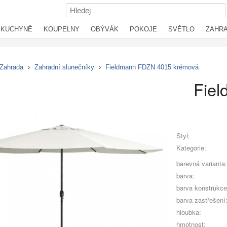
KUCHYNĚ
KOUPELNY
OBÝVÁK
POKOJE
SVĚTLO
ZAHR
Zahrada
›
Zahradní slunečníky
›
Fieldmann FDZN 4015 krémová
Fie
Styl:
Kategorie:
barevná varianta:
barva:
barva konstrukce
barva zastřešení
hloubka:
hmotnost: