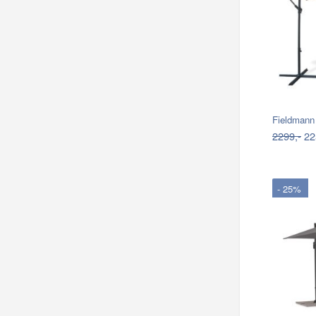
Fieldmann
2299,-
22
- 25%