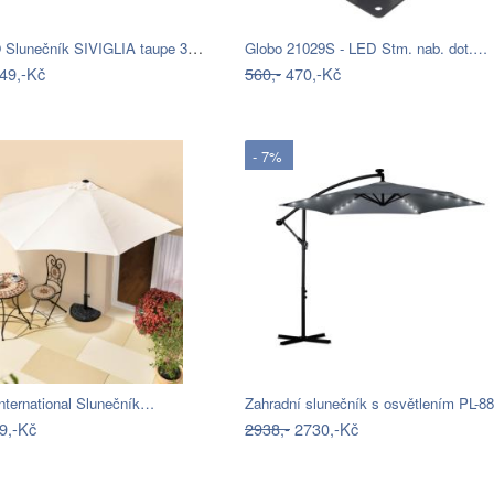
BIZZOTTO Slunečník SIVIGLIA taupe 3x3m
Globo 21029S - LED Stm. nab. dot.…
49,-Kč
560,-
470,-Kč
- 7%
nternational Slunečník…
Zahradní slunečník s osvětlením PL-8
9,-Kč
2938,-
2730,-Kč