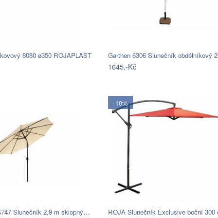
k kovový 8080 ø350 ROJAPLAST
1645,-Kč
- 10%
Garthen 54747 Slunečník 2,9 m sklopný -…