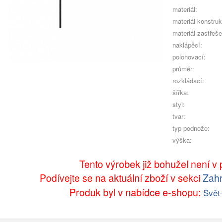
materiál:
materiál konstru
materiál zastřeše
naklápěcí:
polohovací:
průměr:
rozkládací:
šířka:
styl:
tvar:
typ podnože:
výška:
Tento výrobek již bohužel není v p
Podívejte se na aktuální zboží v sekci
Zahr
Produk byl v nabídce e-shopu:
Svět-