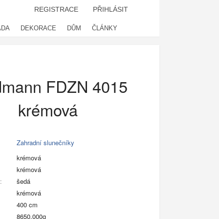
REGISTRACE
PŘIHLÁSIT
ADA
DEKORACE
DŮM
ČLÁNKY
ldmann FDZN 4015
krémová
Zahradní slunečníky
krémová
krémová
:
šedá
:
krémová
400 cm
8650.000g