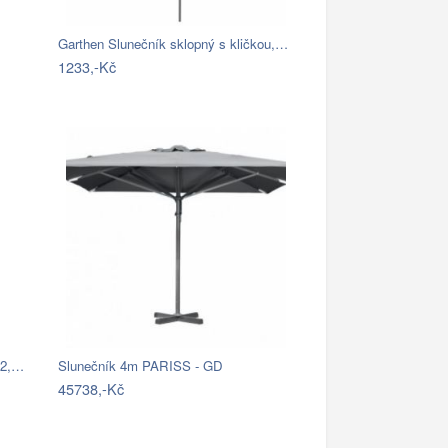
Garthen Slunečník sklopný s kličkou,…
1233,-Kč
82,…
Slunečník 4m PARISS - GD
45738,-Kč