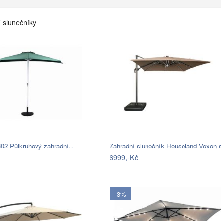
í slunečníky
302 Půlkruhový zahradní…
Zahradní slunečník Houseland Vexon
6999,-Kč
- 3%