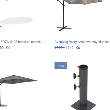
 FDZN 5103 boční slunečník,…
Avenberg Velký polohovatelný sluneč
59,-Kč
1999,-
1949,-Kč
- 16%