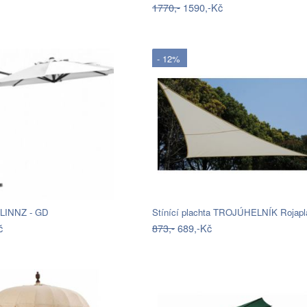
1770,-
1590,-Kč
- 12%
 LINNZ - GD
Stínící plachta TROJÚHELNÍK Rojapl
č
873,-
689,-Kč