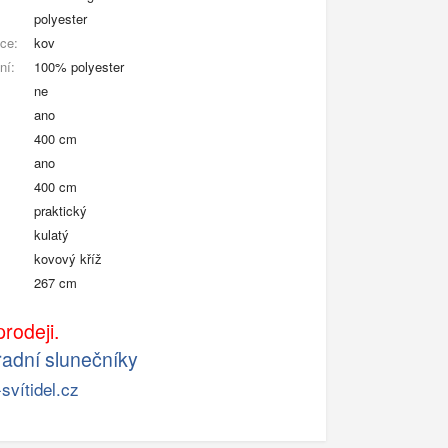
polyester
kce:
kov
ní:
100% polyester
ne
ano
400 cm
ano
400 cm
praktický
kulatý
kovový kříž
267 cm
rodeji.
adní slunečníky
svítidel.cz