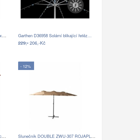
Garthen 6306 Slunečník obdélníkový 2x3…
Garthen D36958 Solární blikající řetěz…
229,-
206,-Kč
- 12%
ROJA Slunečník Exclusive boční 300 cm -…
Slunečník DOUBLE ZWU-307 ROJAPLAST