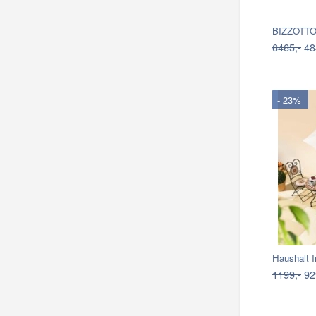
6465,-
48
- 23%
Haushalt I
1199,-
92