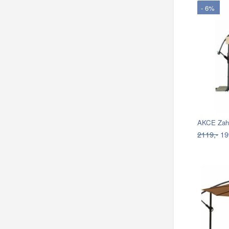
- 6%
AKCE Zahr
2119,-
19