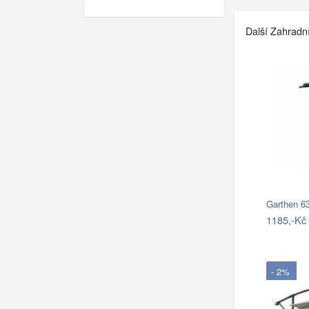
Další Zahradn
Garthen 6
1185,-Kč
- 2%