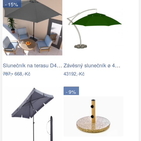
- 15%
Slunečník na terasu D4164 Dekorhome
Závěsný slunečník ø 420 cm
787,-
668,-Kč
43192,-Kč
- 9%