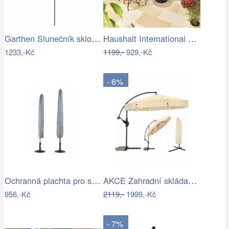
Garthen Slunečník sklopný s kličkou,…
Haushalt International Slunečník…
1233,-Kč
1199,-
929,-Kč
- 6%
Ochranná plachta pro slunečníky - GD
AKCE Zahradní skládací slunečník LEVI…
956,-Kč
2119,-
1999,-Kč
- 7%