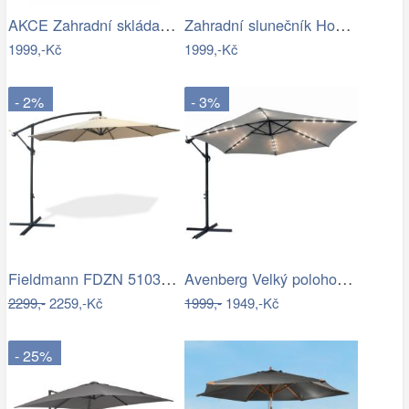
AKCE Zahradní skládací slunečník LEVI…
Zahradní slunečník Houseland Vortexa…
1999,-Kč
1999,-Kč
- 2%
- 3%
Fieldmann FDZN 5103 boční slunečník,…
Avenberg Velký polohovatelný slunečník…
2299,-
2259,-Kč
1999,-
1949,-Kč
- 25%