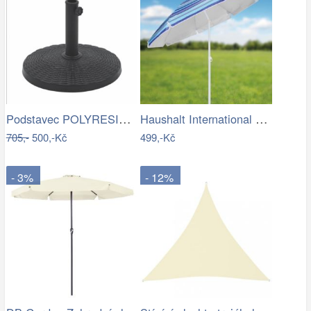
Podstavec POLYRESIN 10kg ROJAPLAST
Haushalt International Slunečník, 200 cm
705,-
500,-Kč
499,-Kč
- 3%
- 12%