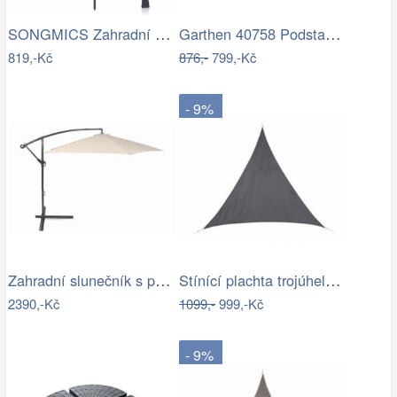
SONGMICS Zahradní slunečník Royal…
Garthen 40758 Podstavec na slunečník…
819,-Kč
876,-
799,-Kč
- 9%
Zahradní slunečník s podstavcem ø 300…
Stínící plachta trojúhelník 3*3*3 m šedá
2390,-Kč
1099,-
999,-Kč
- 9%