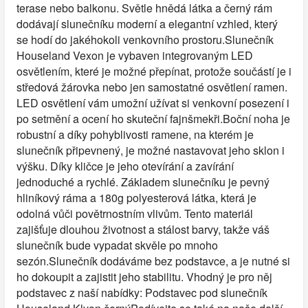
terase nebo balkonu. Světle hnědá látka a černý rám
dodávají slunečníku moderní a elegantní vzhled, který
se hodí do jakéhokoli venkovního prostoru.Slunečník
Houseland Vexon je vybaven integrovaným LED
osvětlením, které je možné přepínat, protože součástí je i
středová žárovka nebo jen samostatné osvětlení ramen.
LED osvětlení vám umožní užívat si venkovní posezení i
po setmění a ocení ho skuteční fajnšmekři.Boční noha je
robustní a díky pohyblivosti ramene, na kterém je
slunečník připevnený, je možné nastavovat jeho sklon i
výšku. Díky kličce je jeho otevírání a zavírání
jednoduché a rychlé. Základem slunečníku je pevný
hliníkový ráma a 180g polyesterová látka, která je
odolná vůči povětrnostním vlivům. Tento materiál
zajišťuje dlouhou životnost a stálost barvy, takže váš
slunečník bude vypadat skvěle po mnoho
sezón.Slunečník dodáváme bez podstavce, a je nutné si
ho dokoupit a zajistit jeho stabilitu. Vhodný je pro něj
podstavec z naší nabídky: Podstavec pod slunečník