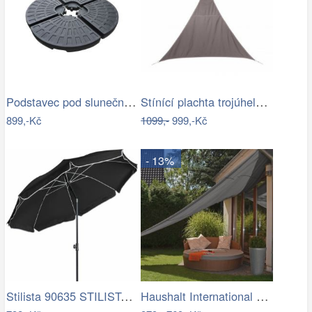
Podstavec pod slunečník Houseland Barx…
Stínící plachta trojúhelník 3*3*3 m…
899,-Kč
1099,-
999,-Kč
- 13%
Stilista 90635 STILISTA Zahradní…
Haushalt International Stínící…