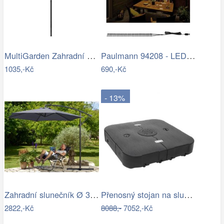
MultiGarden Zahradní slunečník Kosy…
Paulmann 94208 - LED/1,8W Osvětlení…
1035,-Kč
690,-Kč
- 13%
Zahradní slunečník Ø 330 cm D2557…
Přenosný stojan na slunečník Dekorhome
2822,-Kč
8088,-
7052,-Kč