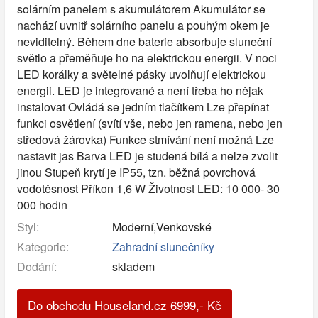
solárním panelem s akumulátorem Akumulátor se
nachází uvnitř solárního panelu a pouhým okem je
neviditelný. Během dne baterie absorbuje sluneční
světlo a přeměňuje ho na elektrickou energii. V noci
LED korálky a světelné pásky uvolňují elektrickou
energii. LED je integrované a není třeba ho nějak
instalovat Ovládá se jedním tlačítkem Lze přepínat
funkci osvětlení (svítí vše, nebo jen ramena, nebo jen
středová žárovka) Funkce stmívání není možná Lze
nastavit jas Barva LED je studená bílá a nelze zvolit
jinou Stupeň krytí je IP55, tzn. běžná povrchová
vodotěsnost Příkon 1,6 W Životnost LED: 10 000- 30
000 hodin
Styl:
Moderní,Venkovské
Kategorie:
Zahradní slunečníky
Dodání:
skladem
Do obchodu Houseland.cz
6999
,-
Kč