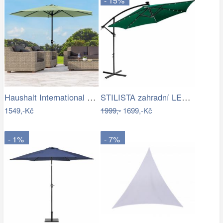
- 15%
Haushalt International Kovový slunečník…
STILISTA zahradní LED slunečník s…
1549,-Kč
1999,-
1699,-Kč
- 1%
- 7%