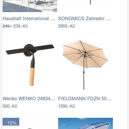
Haushalt International Slunečník duhový…
SONGMICS Zahradní slunečník Lyre šedý
249,-
239,-Kč
2955,-Kč
Wenko WENKO 24834100 - Stěrka BAMBUSa…
FIELDMANN FDZN 5006 Slunečník krémový 3…
500,-Kč
1590,-Kč
- 12%