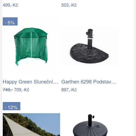
499,-Kč
503,-Kč
- 5%
Happy Green Slunečník s boční stěnou,…
Garthen 6298 Podstavec pro půlkulaté…
749,-
709,-Kč
897,-Kč
- 12%