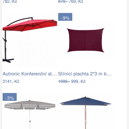
782,-Kč
879,-
769,-Kč
- 9%
Autronic Konferenční stolek AHG-402 WT
Stínící plachta 2*3 m bordó
3141,-Kč
1099,-
999,-Kč
- 3%