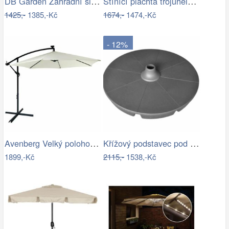
DB Garden Zahradní slunečník Jenna…
Stínící plachta trojúhelníková 5 x 5 x…
1425,-
1385,-Kč
1674,-
1474,-Kč
- 12%
Avenberg Velký polohovatelný slunečník…
Křížový podstavec pod slunečník ET9496…
1899,-Kč
2115,-
1538,-Kč