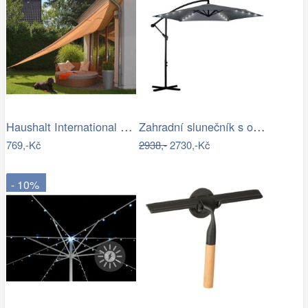
Haushalt International Stínící…
Zahradní slunečník s osvětlením PL-882,…
769,-Kč
2938,-
2730,-Kč
- 10%