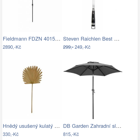
Fieldmann FDZN 4015 krémová
Steven Raichlen Best of Barbecue…
2890,-Kč
299,-
249,-Kč
Hnědý usušený kulatý dekorativní list…
DB Garden Zahradní slunečník Diane…
330,-Kč
815,-Kč