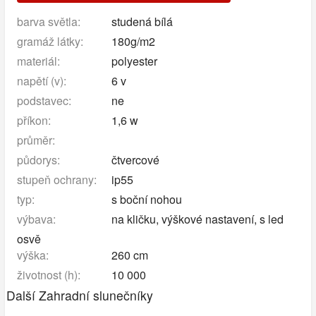
barva světla:
studená bílá
gramáž látky:
180g/m2
materiál:
polyester
napětí (v):
6 v
podstavec:
ne
příkon:
1,6 w
průměr:
půdorys:
čtvercové
stupeň ochrany:
ip55
typ:
s boční nohou
výbava:
na kličku, výškové nastavení, s led
osvě
výška:
260 cm
životnost (h):
10 000
Další Zahradní slunečníky