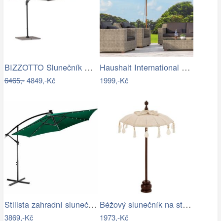
BIZZOTTO Slunečník SIVIGLIA taupe 3x3m
Haushalt International Dřevěný…
6465,-
4849,-Kč
1999,-Kč
Stilista zahradní slunečník 350 cm…
Béžový slunečník na stůl s třásněmi a…
3869,-Kč
1973,-Kč