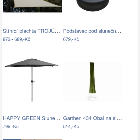
Stínící plachta TROJÚHELNÍK Rojaplast
Podstavec pod slunečník Houseland Bixi…
873,-
689,-Kč
679,-Kč
HAPPY GREEN Slunečník s kličkou 230 cm,…
Garthen 434 Obal na slunečník s…
799,-Kč
514,-Kč