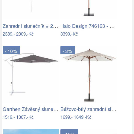
Zahradní slunečník ⌀ 2,85 m světle…
Halo Design 746163 - LED Stm. nab.…
2389,-
2309,-Kč
3390,-Kč
- 10%
- 3%
Garthen Závěsný slunečník s kličkou - 3…
Béžovo-bílý zahradní slunečník ⌀260 cm…
1519,-
1367,-Kč
1699,-
1649,-Kč