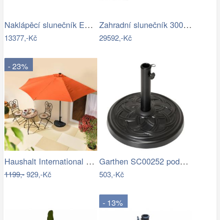
Naklápěcí slunečník EASY TURN 300x300…
Zahradní slunečník 300 x 300 cm
13377,-Kč
29592,-Kč
- 23%
Haushalt International Slunečník…
Garthen SC00252 podstavec na slunečník…
1199,-
929,-Kč
503,-Kč
- 13%