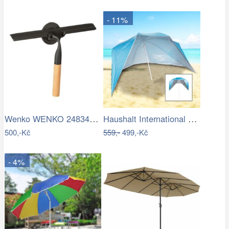
- 11%
Wenko WENKO 24834100 - Stěrka BAMBUSa…
Haushalt International Plážový…
500,-Kč
559,-
499,-Kč
- 4%