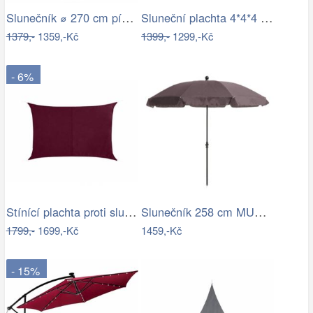
Slunečník ⌀ 270 cm pískově béžový VARESE
Sluneční plachta 4*4*4 m bílá
1379,-
1359,-Kč
1399,-
1299,-Kč
- 6%
Stínící plachta proti slunci 3x4m bordó
Slunečník 258 cm MURASA Bílá
1799,-
1699,-Kč
1459,-Kč
- 15%