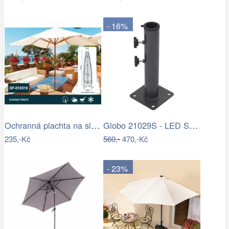
- 16%
Ochranná plachta na slunečník 200-300 cm
Globo 21029S - LED Stm. nab. dot.…
235,-Kč
560,-
470,-Kč
- 23%