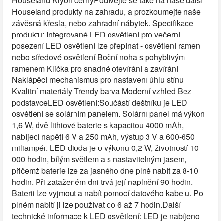
Houseland Klyon černýPodívejte se také na naše další
Houseland produkty na zahradu, a prozkoumejte naše
závěsná křesla, nebo zahradní nábytek. Specifikace
produktu: Integrované LED osvětlení pro večerní
posezení LED osvětlení lze přepínat - osvětlení ramen
nebo středové osvětlení Boční noha s pohyblivým
ramenem Klička pro snadné otevírání a zavírání
Naklápěcí mechanismus pro nastavení úhlu stínu
Kvalitní materiály Trendy barva Moderní vzhled Bez
podstavceLED osvětlení:Součástí deštníku je LED
osvětlení se solárním panelem. Solární panel má výkon
1,6 W, dvě lithiové baterie s kapacitou 4000 mAh,
nabíjecí napětí 6 V a 250 mAh, výstup 3 V a 600-650
miliampér. LED dioda je o výkonu 0,2 W, životností 10
000 hodin, bílým světlem a s nastavitelným jasem,
přičemž baterie lze za jasného dne plně nabít za 8-10
hodin. Při zataženém dni trvá její naplnění 90 hodin.
Baterii lze vyjmout a nabít pomocí datového kabelu. Po
plném nabití ji lze používat do 6 až 7 hodin.Další
technické informace k LED osvětlení: LED je nabíjeno