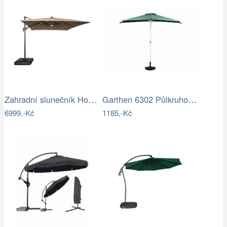
Zahradní slunečník Houseland Vexon s…
Garthen 6302 Půlkruhový zahradní…
6999,-Kč
1185,-Kč