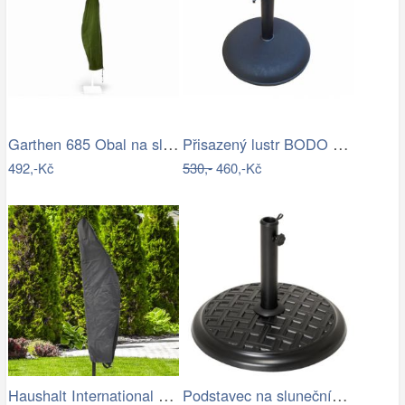
Garthen 685 Obal na slunečník s…
Přisazený lustr BODO 1xE27/60W/230V…
492,-Kč
530,-
460,-Kč
Haushalt International Ochranný obal na…
Podstavec na slunečník, kulatý, 15 kg