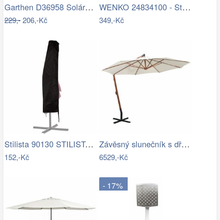
Garthen D36958 Solární blikající řetěz…
WENKO 24834100 - Stěrka BAMBUSa 24,5x17…
229,-
206,-Kč
349,-Kč
Stilista 90130 STILISTA Obal na 350 cm…
Závěsný slunečník s dřevěnou tyčí Ø 350…
152,-Kč
6529,-Kč
- 17%