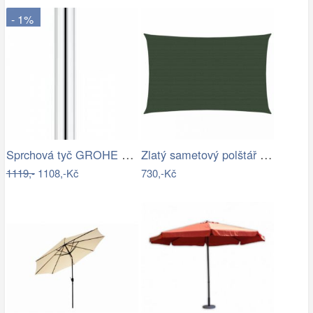
- 1%
Sprchová tyč GROHE Euphoria Neutral…
Zlatý sametový polštář s pleteným lemem…
1119,-
1108,-Kč
730,-Kč