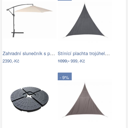
Zahradní slunečník s podstavcem ø 300…
Stínící plachta trojúhelník 3*3*3 m šedá
2390,-Kč
1099,-
999,-Kč
- 9%