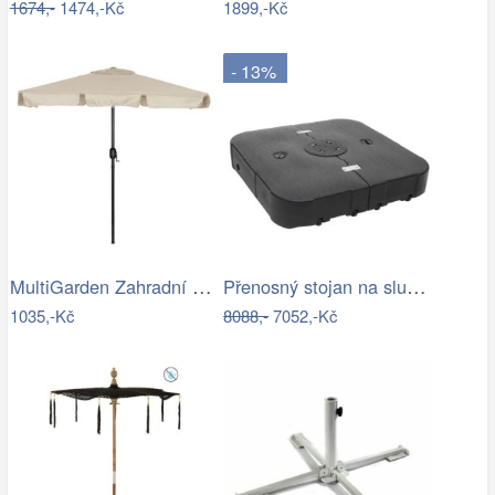
1674,-
1474,-Kč
1899,-Kč
- 13%
MultiGarden Zahradní slunečník Kosy…
Přenosný stojan na slunečník Dekorhome
1035,-Kč
8088,-
7052,-Kč