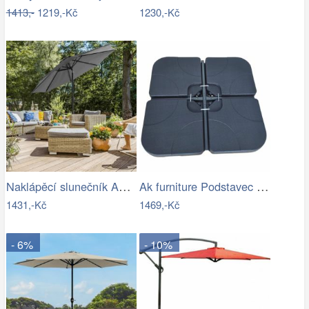
1413,-
1219,-Kč
1230,-Kč
Naklápěcí slunečník ASL-E1130 Autronic
Ak furniture Podstavec pod slunečník…
1431,-Kč
1469,-Kč
- 6%
- 10%