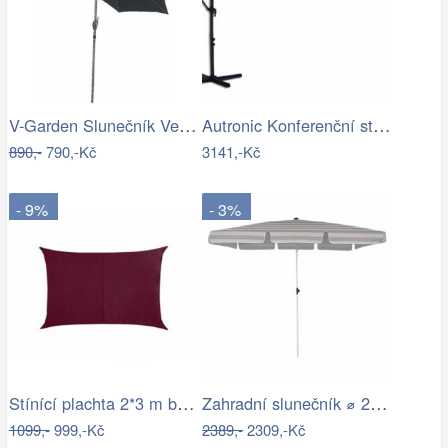
V-Garden Slunečník VeGA 270C - černý
Autronic Konferenční stolek AHG-402 WT
890,-
790,-Kč
3141,-Kč
- 9%
- 3%
Stínící plachta 2*3 m bordó
Zahradní slunečník ⌀ 2,85 m světle…
1099,-
999,-Kč
2389,-
2309,-Kč