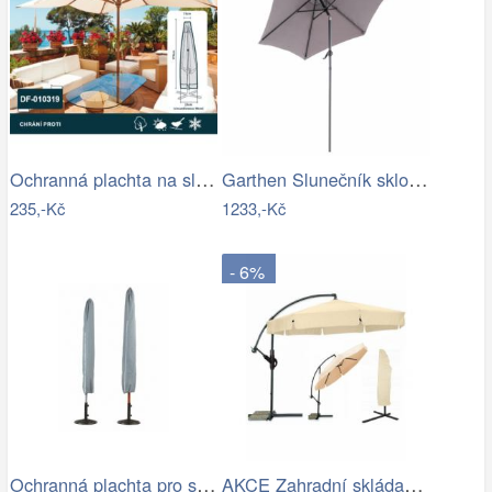
Ochranná plachta na slunečník 200-300 cm
Garthen Slunečník sklopný s kličkou,…
235,-Kč
1233,-Kč
- 6%
Ochranná plachta pro slunečníky - GD
AKCE Zahradní skládací slunečník LEVI…