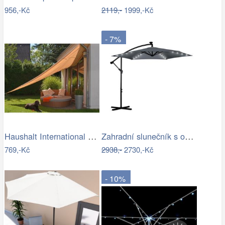
956,-Kč
2119,-
1999,-Kč
- 7%
Haushalt International Stínící…
Zahradní slunečník s osvětlením PL-882,…
769,-Kč
2938,-
2730,-Kč
- 10%