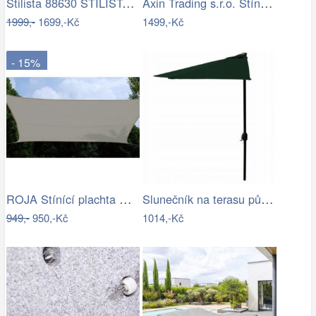
Stilista 88630 STILISTA Zahradní LED…
Axin Trading s.r.o. Stínící plachta…
1999,-
1699,-Kč
1499,-Kč
- 15%
ROJA Stínící plachta ČTVEREC 3,6m
Slunečník na terasu půlkruhový - zelený…
949,-
950,-Kč
1014,-Kč