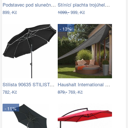
Podstavec pod slunečník Houseland Barx…
Stínící plachta trojúhelník 3*3*3 m…
899,-Kč
1099,-
999,-Kč
- 13%
Stilista 90635 STILISTA Zahradní…
Haushalt International Stínící…
782,-Kč
879,-
769,-Kč
- 11%