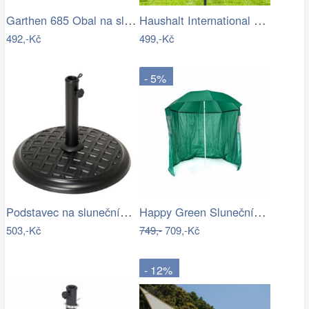
Garthen 685 Obal na slunečník s…
Haushalt International Ochranný obal na…
492,-Kč
499,-Kč
- 5%
Podstavec na slunečník, kulatý, 15 kg
Happy Green Slunečník s boční stěnou,…
503,-Kč
749,-
709,-Kč
- 12%