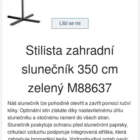
Stilista zahradní
slunečník 350 cm
zelený M88637
Náš slunečník lze pohodlně otevřít a zavřít pomocí ruční
kliky. Optimální stín získáte díky nastavitelnému úhlu
slunečníku a otočnému rameni do všech stran.
Slunečník poskytuje ochranu před slunečními paprsky,
cirkulaci vzduchu podporuje integrovaná stříška, která
zabraňuje hromadění tepla. Vodoodpudivý potah navíc