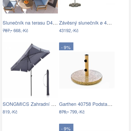
Slunečník na terasu D4164 Dekorhome
Závěsný slunečník ø 420 cm
787,-
668,-Kč
43192,-Kč
- 9%
SONGMICS Zahradní slunečník Royal…
Garthen 40758 Podstavec na slunečník…
819,-Kč
876,-
799,-Kč
- 9%