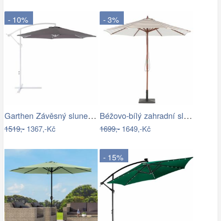
- 10%
- 3%
Garthen Závěsný slunečník s kličkou - 3…
Béžovo-bílý zahradní slunečník ⌀260 cm…
1519,-
1367,-Kč
1699,-
1649,-Kč
- 15%