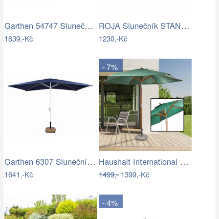
Garthen 54747 Slunečník 2,9 m sklopný -…
ROJA Slunečník STANDART 3m - terracota
1639,-Kč
1230,-Kč
- 7%
Garthen 6307 Slunečník obdélníkový 2x3…
Haushalt International Dřevěný…
1641,-Kč
1499,-
1399,-Kč
- 4%