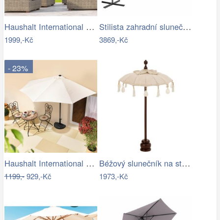
Haushalt International Dřevěný…
Stilista zahradní slunečník 350 cm…
1999,-Kč
3869,-Kč
- 23%
Haushalt International Slunečník…
Béžový slunečník na stůl s třásněmi a…
1199,-
929,-Kč
1973,-Kč