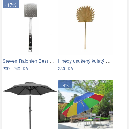
- 17%
Steven Raichlen Best of Barbecue…
Hnědý usušený kulatý dekorativní list…
299,-
249,-Kč
330,-Kč
- 4%