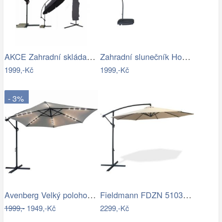
AKCE Zahradní skládací slunečník LEVI…
Zahradní slunečník Houseland Vortexa…
1999,-Kč
1999,-Kč
- 3%
Avenberg Velký polohovatelný slunečník…
Fieldmann FDZN 5103 boční slunečník,…
1999,-
1949,-Kč
2299,-Kč