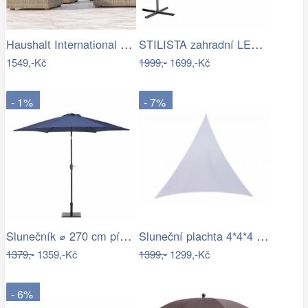
Haushalt International Kovový slunečník…
STILISTA zahradní LED slunečník s…
1549,-Kč
1999,-
1699,-Kč
- 1%
- 7%
Slunečník ⌀ 270 cm pískově béžový VARESE
Sluneční plachta 4*4*4 m bílá
1379,-
1359,-Kč
1399,-
1299,-Kč
- 6%