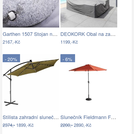
Garthen 1507 Stojan na slunečník …
DEOKORK Obal na zahradní nábytek…
2167,-Kč
1199,-Kč
- 20%
- 6%
Stilista zahradní slunečník LED s…
Slunečník Fieldmann FDZN 4014
2374,-
1899,-Kč
2200,-
2890,-Kč