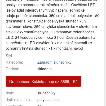
poskytuje ochranu proti mírnému dešti. Osvětlení LED
lze ovládat integrovaným vypínačem.Technické
údaje:průměr slunečníku: 350 cmmateriál: polyester 180
g/m²materiál konstrukce: ocelvýška slunečníku v
zavřeném stavu: 250 cmvýška slunečníku v otevřeném
stavu: 265 cmprůměr tyče: 50 mmbarva: zelenápočet
LED: 24 ksdoba svícení: cca 8 hodinObsah balení:1 x
slunečník1 x LED osvětlení1 x montážní materiál1 x
ochranný kryt na slunečník1 x montážní návod
Styl:
Kategorie:
Zahradní slunečníky
Dodání:
skladem
Do obchodu Kokiskashop.cz
3869
,-
Kč
druh:
slunečníky
druh materiálu:
polyester, ocel