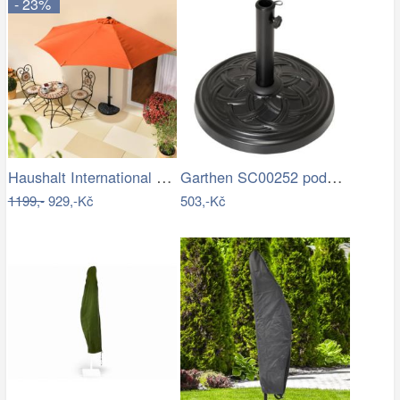
- 23%
Haushalt International Slunečník…
Garthen SC00252 podstavec na slunečník…
1199,-
929,-Kč
503,-Kč