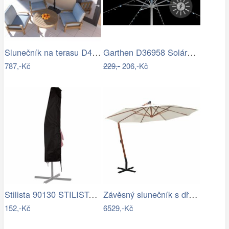
Slunečník na terasu D4163 krémová…
Garthen D36958 Solární blikající řetěz…
787,-Kč
229,-
206,-Kč
Stilista 90130 STILISTA Obal na 350 cm…
Závěsný slunečník s dřevěnou tyčí Ø 350…
152,-Kč
6529,-Kč