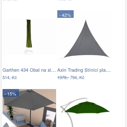
- 42%
Garthen 434 Obal na slunečník s…
Axin Trading Stínící plachta…
514,-Kč
1379,-
794,-Kč
- 15%