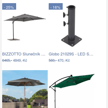
- 25%
- 16%
BIZZOTTO Slunečník SIVIGLIA taupe 3x3m
Globo 21029S - LED Stm. nab. dot.…
6465,-
4849,-Kč
560,-
470,-Kč