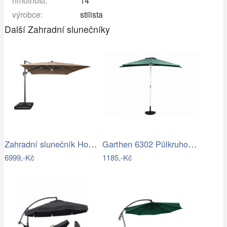
hmotnost:
14
výrobce:
stilista
Další Zahradní slunečníky
Zahradní slunečník Houseland Vexon s…
Garthen 6302 Půlkruhový zahradní…
6999,-Kč
1185,-Kč