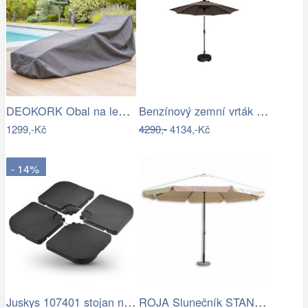
DEOKORK Obal na lehátko 235x90x60 cm
Benzínový zemní vrták + 25 cm vrták |…
1299,-Kč
4290,-
4134,-Kč
- 14%
Juskys 107401 stojan na slunčeník černý…
ROJA Slunečník STANDART 3m - béžový