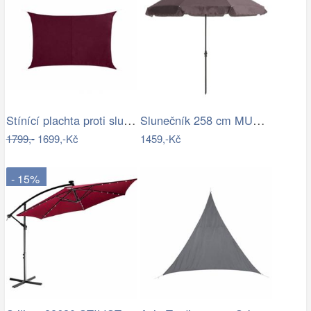
Stínící plachta proti slunci 3x4m bordó
Slunečník 258 cm MURASA Bílá
1799,-
1699,-Kč
1459,-Kč
- 15%