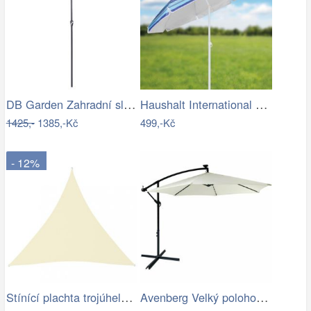
DB Garden Zahradní slunečník Jenna…
Haushalt International Slunečník, 200 cm
1425,-
1385,-Kč
499,-Kč
- 12%
Stínící plachta trojúhelníková 5 x 5 x…
Avenberg Velký polohovatelný slunečník…