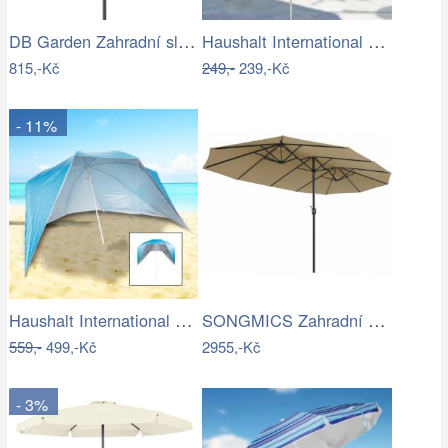
DB Garden Zahradní slunečník Diane…
Haushalt International Slunečník duhový…
815,-Kč
249,-
239,-Kč
- 11%
Haushalt International Plážový…
SONGMICS Zahradní slunečník Lyre šedý
559,-
499,-Kč
2955,-Kč
- 3%