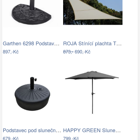
Garthen 6298 Podstavec pro půlkulaté…
ROJA Stínící plachta TROJÚHELNÍK 3,6m
897,-Kč
873,-
690,-Kč
Podstavec pod slunečník Houseland Bixi…
HAPPY GREEN Slunečník s kličkou 230 cm,…
679,-Kč
799,-Kč