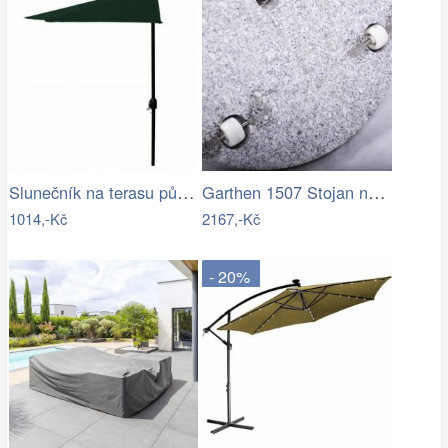
Slunečník na terasu půlkruhový - zelený…
Garthen 1507 Stojan na slunečník …
1014,-Kč
2167,-Kč
- 20%