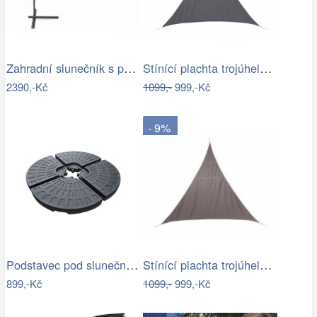
Zahradní slunečník s podstavcem ø 300…
Stínící plachta trojúhelník 3*3*3 m šedá
2390,-Kč
1099,-
999,-Kč
- 9%
Podstavec pod slunečník Houseland Barx…
Stínící plachta trojúhelník 3*3*3 m…
899,-Kč
1099,-
999,-Kč