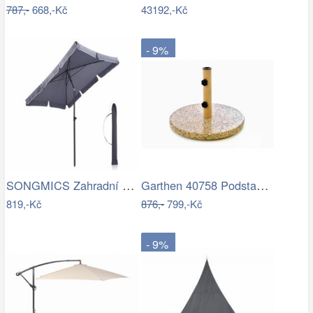
787,-
668,-Kč
43192,-Kč
- 9%
SONGMICS Zahradní slunečník Royal…
Garthen 40758 Podstavec na slunečník…
819,-Kč
876,-
799,-Kč
- 9%