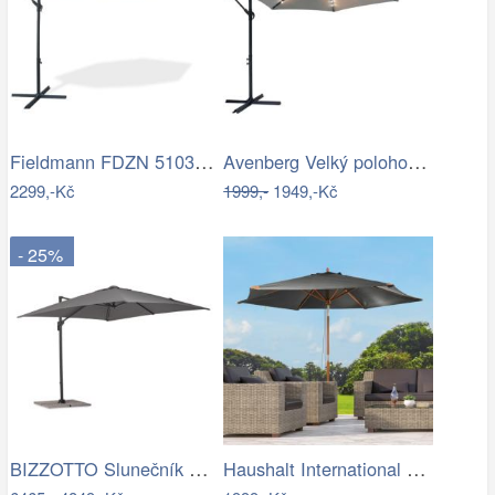
Fieldmann FDZN 5103 boční slunečník,…
Avenberg Velký polohovatelný slunečník…
2299,-Kč
1999,-
1949,-Kč
- 25%
BIZZOTTO Slunečník SIVIGLIA taupe 3x3m
Haushalt International Dřevěný…