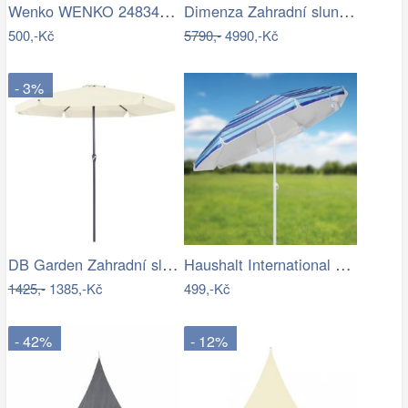
Wenko WENKO 24834100 - Stěrka BAMBUSa…
Dimenza Zahradní slunečník ROMA výkyvný…
500,-Kč
5790,-
4990,-Kč
- 3%
DB Garden Zahradní slunečník Jenna…
Haushalt International Slunečník, 200 cm
1425,-
1385,-Kč
499,-Kč
- 42%
- 12%