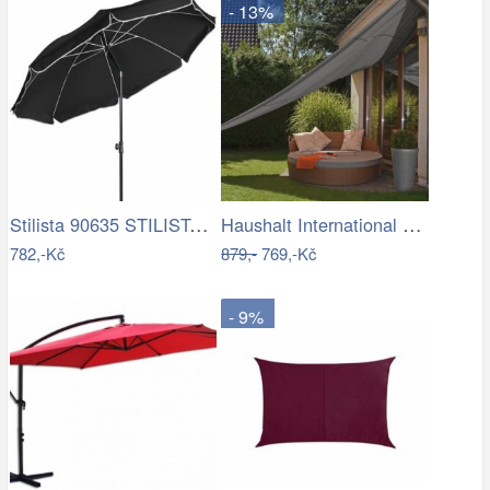
- 13%
Stilista 90635 STILISTA Zahradní…
Haushalt International Stínící…
782,-Kč
879,-
769,-Kč
- 9%