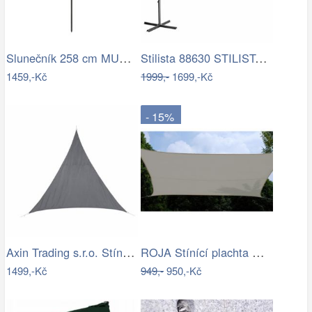
Slunečník 258 cm MURASA Bílá
Stilista 88630 STILISTA Zahradní LED…
1459,-Kč
1999,-
1699,-Kč
- 15%
Axin Trading s.r.o. Stínící plachta…
ROJA Stínící plachta ČTVEREC 3,6m
1499,-Kč
949,-
950,-Kč