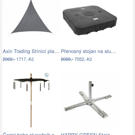
Axin Trading Stínící plachta…
Přenosný stojan na slunečník Dekorhome
2069,-
1717,-Kč
8088,-
7052,-Kč
Černý boho slunečník s dřevěnou tyčí a…
HAPPY GREEN Stojan na slunečník 50463001