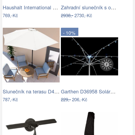
Haushalt International Stínící…
Zahradní slunečník s osvětlením PL-882,…
769,-Kč
2938,-
2730,-Kč
- 10%
Slunečník na terasu D4163 krémová…
Garthen D36958 Solární blikající řetěz…
787,-Kč
229,-
206,-Kč