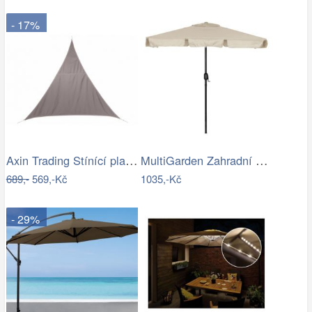
- 17%
Axin Trading Stínící plachta…
MultiGarden Zahradní slunečník Kosy…
689,-
569,-Kč
1035,-Kč
- 29%