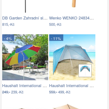
DB Garden Zahradní slunečník Diane…
Wenko WENKO 24834100 - Stěrka BAMBUSa…
815,-Kč
500,-Kč
- 4%
- 11%
Haushalt International Slunečník duhový…
Haushalt International Plážový…
249,-
239,-Kč
559,-
499,-Kč