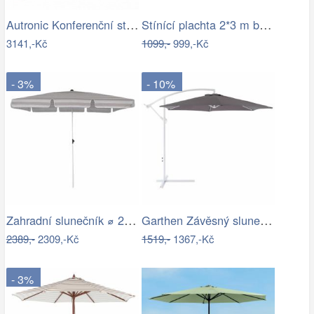
Autronic Konferenční stolek AHG-402 WT
Stínící plachta 2*3 m bordó
3141,-Kč
1099,-
999,-Kč
- 3%
- 10%
Zahradní slunečník ⌀ 2,85 m světle…
Garthen Závěsný slunečník s kličkou - 3…
2389,-
2309,-Kč
1519,-
1367,-Kč
- 3%