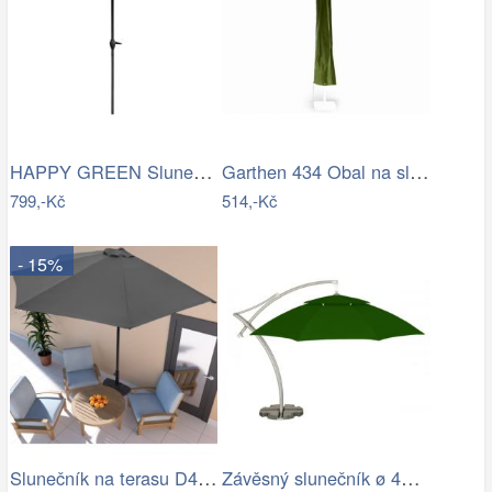
HAPPY GREEN Slunečník s kličkou 230 cm,…
Garthen 434 Obal na slunečník s…
799,-Kč
514,-Kč
- 15%
Slunečník na terasu D4164 Dekorhome
Závěsný slunečník ø 420 cm