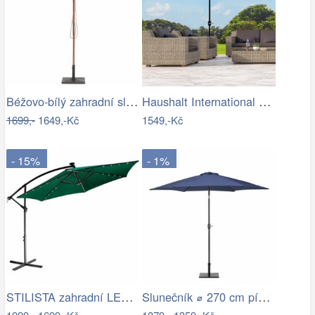
Béžovo-bílý zahradní slunečník ⌀260 cm…
Haushalt International Kovový slunečník…
1699,-
1649,-Kč
1549,-Kč
- 15%
- 1%
STILISTA zahradní LED slunečník s…
Slunečník ⌀ 270 cm pískově béžový VARESE