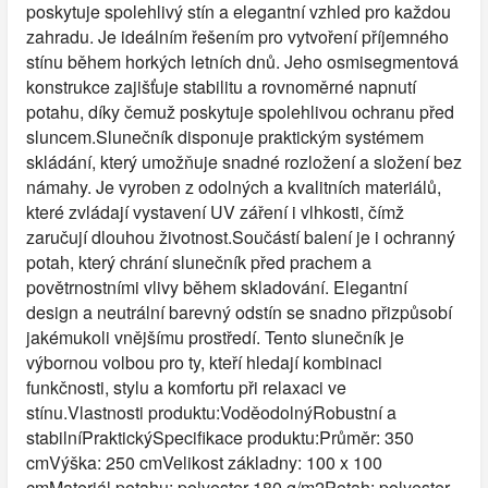
poskytuje spolehlivý stín a elegantní vzhled pro každou
zahradu. Je ideálním řešením pro vytvoření příjemného
stínu během horkých letních dnů. Jeho osmisegmentová
konstrukce zajišťuje stabilitu a rovnoměrné napnutí
potahu, díky čemuž poskytuje spolehlivou ochranu před
sluncem.Slunečník disponuje praktickým systémem
skládání, který umožňuje snadné rozložení a složení bez
námahy. Je vyroben z odolných a kvalitních materiálů,
které zvládají vystavení UV záření i vlhkosti, čímž
zaručují dlouhou životnost.Součástí balení je i ochranný
potah, který chrání slunečník před prachem a
povětrnostními vlivy během skladování. Elegantní
design a neutrální barevný odstín se snadno přizpůsobí
jakémukoli vnějšímu prostředí. Tento slunečník je
výbornou volbou pro ty, kteří hledají kombinaci
funkčnosti, stylu a komfortu při relaxaci ve
stínu.Vlastnosti produktu:VoděodolnýRobustní a
stabilníPraktickýSpecifikace produktu:Průměr: 350
cmVýška: 250 cmVelikost základny: 100 x 100
cmMateriál potahu: polyester 180 g/m2Potah: polyester