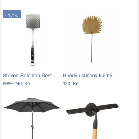
- 17%
Steven Raichlen Best of Barbecue…
Hnědý usušený kulatý dekorativní list…
299,-
249,-Kč
330,-Kč