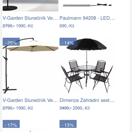
V-Garden Slunečník VeGA 301
Paulmann 94208 - LED/1,8W Osvětlení…
2790,-
1990,-Kč
690,-Kč
- 29%
- 14%
V-Garden Slunečník VeGA 300 - béžový
Dimenza Zahradní sestava MADRID se…
2790,-
1990,-Kč
3490,-
2990,-Kč
- 17%
- 13%