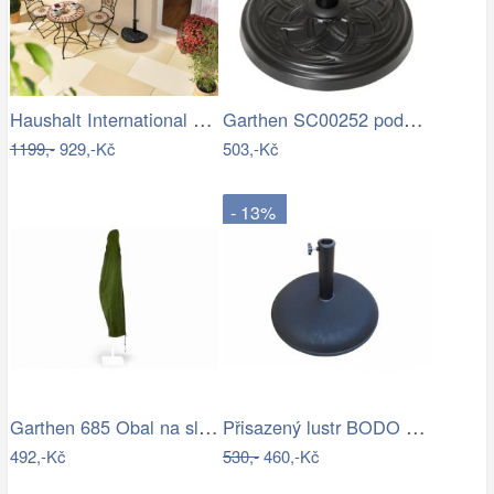
Haushalt International Slunečník…
Garthen SC00252 podstavec na slunečník…
1199,-
929,-Kč
503,-Kč
- 13%
Garthen 685 Obal na slunečník s…
Přisazený lustr BODO 1xE27/60W/230V…
492,-Kč
530,-
460,-Kč