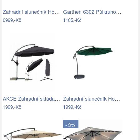
Zahradní slunečník Houseland Vexon s…
Garthen 6302 Půlkruhový zahradní…
6999,-Kč
1185,-Kč
AKCE Zahradní skládací slunečník LEVI…
Zahradní slunečník Houseland Vortexa…
1999,-Kč
1999,-Kč
- 3%