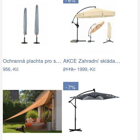
- 6%
Ochranná plachta pro slunečníky - GD
AKCE Zahradní skládací slunečník LEVI…
956,-Kč
2119,-
1999,-Kč
- 7%