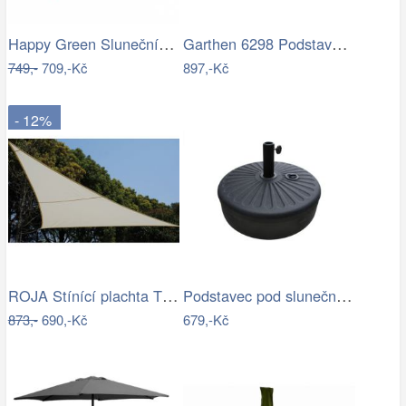
Happy Green Slunečník s boční stěnou,…
Garthen 6298 Podstavec pro půlkulaté…
749,-
709,-Kč
897,-Kč
- 12%
ROJA Stínící plachta TROJÚHELNÍK 3,6m
Podstavec pod slunečník Houseland Bixi…
873,-
690,-Kč
679,-Kč