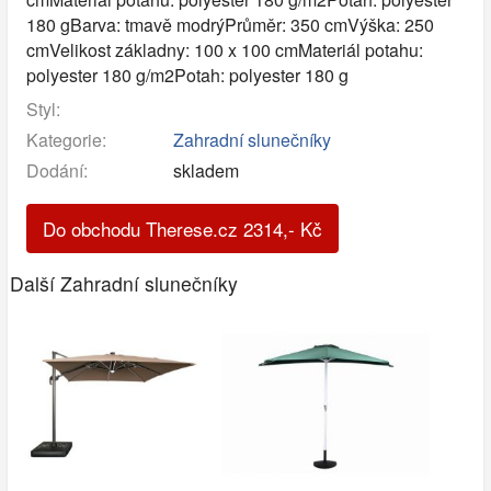
180 gBarva: tmavě modrýPrůměr: 350 cmVýška: 250
cmVelikost základny: 100 x 100 cmMateriál potahu:
polyester 180 g/m2Potah: polyester 180 g
Styl:
Kategorie:
Zahradní slunečníky
Dodání:
skladem
Do obchodu Therese.cz
2314
,-
Kč
Další Zahradní slunečníky