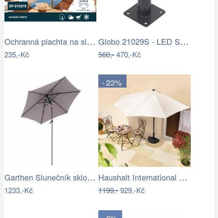
Ochranná plachta na slunečník 200-300 cm
Globo 21029S - LED Stm. nab. dot.…
235,-Kč
560,-
470,-Kč
- 23%
Garthen Slunečník sklopný s kličkou,…
Haushalt International Slunečník…
1233,-Kč
1199,-
929,-Kč