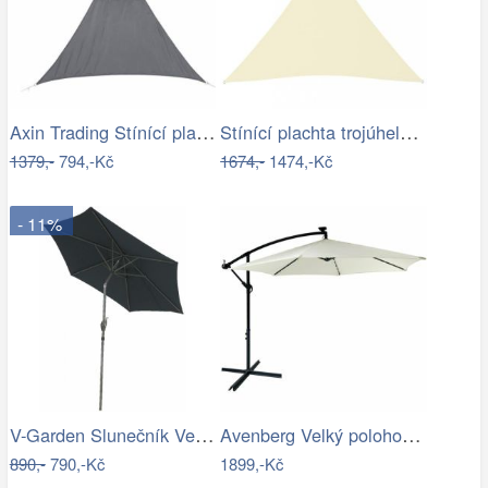
Axin Trading Stínící plachta…
Stínící plachta trojúhelníková 5 x 5 x…
1379,-
794,-Kč
1674,-
1474,-Kč
- 11%
V-Garden Slunečník VeGA 270C - černý
Avenberg Velký polohovatelný slunečník…
890,-
790,-Kč
1899,-Kč