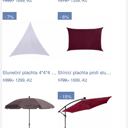
1999,-
1699,-Kč
1379,-
1359,-Kč
- 7%
- 6%
Sluneční plachta 4*4*4 m bílá
Stínící plachta proti slunci 3x4m bordó
1399,-
1299,-Kč
1799,-
1699,-Kč
- 15%