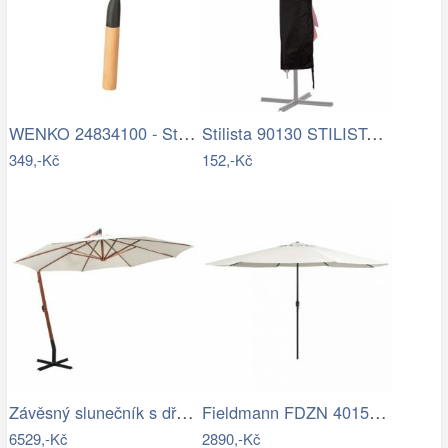
WENKO 24834100 - Stěrka BAMBUSa 24,5x17…
Stilista 90130 STILISTA Obal na 350 cm…
349,-Kč
152,-Kč
Závěsný slunečník s dřevěnou tyčí Ø 350…
Fieldmann FDZN 4015 krémová
6529,-Kč
2890,-Kč