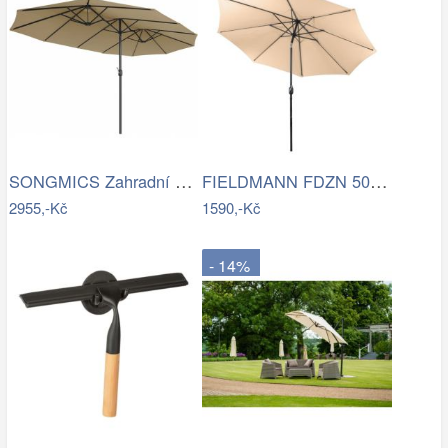
SONGMICS Zahradní slunečník Lyre šedý
FIELDMANN FDZN 5006 Slunečník krémový 3…
2955,-Kč
1590,-Kč
- 14%