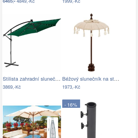
6465,-
4849,-Kč
1999,-Kč
Stilista zahradní slunečník 350 cm…
Béžový slunečník na stůl s třásněmi a…
3869,-Kč
1973,-Kč
- 16%