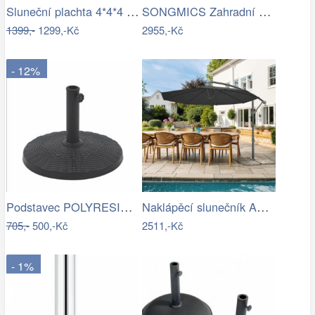
Sluneční plachta 4*4*4 m bílá
SONGMICS Zahradní slunečník Lyre šedý
1399,-
1299,-Kč
2955,-Kč
- 12%
Podstavec POLYRESIN 10kg ROJAPLAST
Naklápěcí slunečník ASL-E1116 Autronic
705,-
500,-Kč
2511,-Kč
- 1%