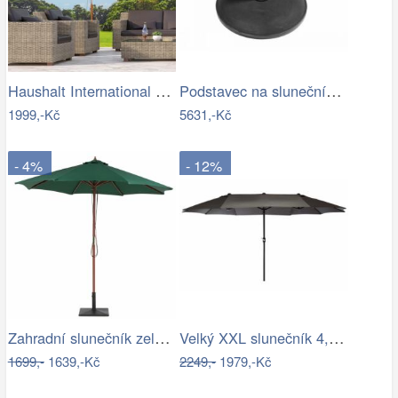
Haushalt International Dřevěný…
Podstavec na slunečník 50kg-GD
1999,-Kč
5631,-Kč
- 4%
- 12%
Zahradní slunečník zelený kruhový…
Velký XXL slunečník 4,5 m - antracit,…
1699,-
1639,-Kč
2249,-
1979,-Kč