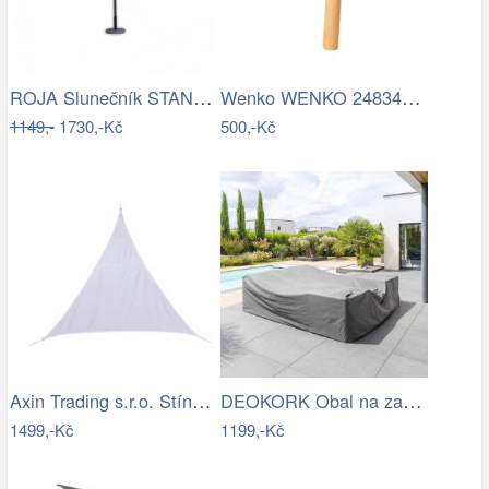
ROJA Slunečník STANDART 4m - terracota
Wenko WENKO 24834100 - Stěrka BAMBUSa…
1149,-
1730,-Kč
500,-Kč
Axin Trading s.r.o. Stínící plachta…
DEOKORK Obal na zahradní nábytek…
1499,-Kč
1199,-Kč