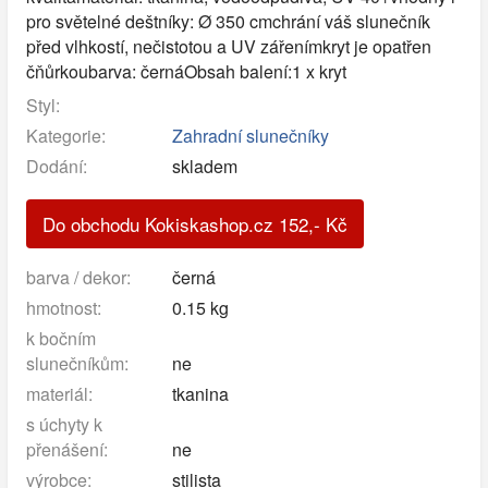
pro světelné deštníky: Ø 350 cmchrání váš slunečník
před vlhkostí, nečistotou a UV zářenímkryt je opatřen
čňůrkoubarva: černáObsah balení:1 x kryt
Styl:
Kategorie:
Zahradní slunečníky
Dodání:
skladem
Do obchodu Kokiskashop.cz
152
,-
Kč
barva / dekor:
černá
hmotnost:
0.15 kg
k bočním
slunečníkům:
ne
materiál:
tkanina
s úchyty k
přenášení:
ne
výrobce:
stilista