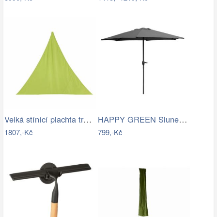
Velká stínící plachta trojcípá 4m
HAPPY GREEN Slunečník s kličkou 230 cm,…
1807,-Kč
799,-Kč