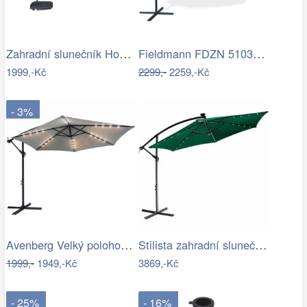
Zahradní slunečník Houseland Vortexa…
Fieldmann FDZN 5103 boční slunečník,…
1999,-Kč
2299,-
2259,-Kč
- 3%
Avenberg Velký polohovatelný slunečník…
Stilista zahradní slunečník 350 cm…
1999,-
1949,-Kč
3869,-Kč
- 25%
- 16%