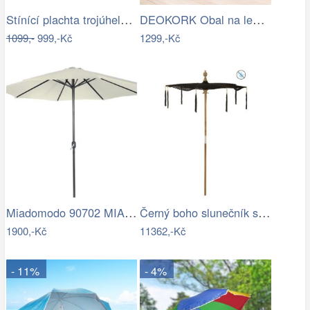
Stínící plachta trojúhelník 3*3*3 m šedá
DEOKORK Obal na lehátko 235x90x60 cm
1099,-
999,-Kč
1299,-Kč
Miadomodo 90702 MIADOMODO Slunečník s…
Černý boho slunečník s dřevěnou tyčí a…
1900,-Kč
11362,-Kč
- 11%
- 4%