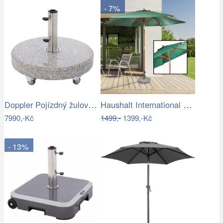
- 7%
Doppler Pojízdný žulový stojan s…
Haushalt International Dřevěný…
7990,-Kč
1499,-
1399,-Kč
- 13%