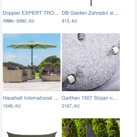
Doppler EXPERT TROLLEY 50kg - pojízdný…
DB Garden Zahradní slunečník Diane…
7990,-
6990,-Kč
815,-Kč
Haushalt International Kovový slunečník…
Garthen 1507 Stojan na slunečník …
1549,-Kč
2167,-Kč