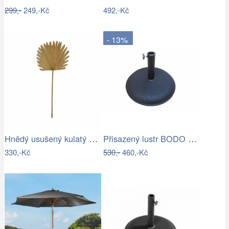
299,-
249,-Kč
492,-Kč
- 13%
Hnědý usušený kulatý dekorativní list…
Přisazený lustr BODO 1xE27/60W/230V…
330,-Kč
530,-
460,-Kč