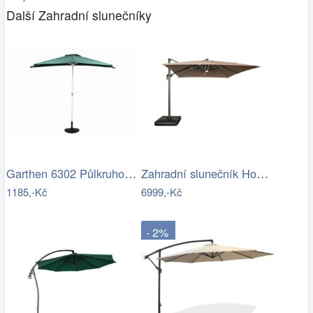
Další Zahradní slunečníky
Garthen 6302 Půlkruhový zahradní…
Zahradní slunečník Houseland Vexon s…
1185,-Kč
6999,-Kč
- 2%