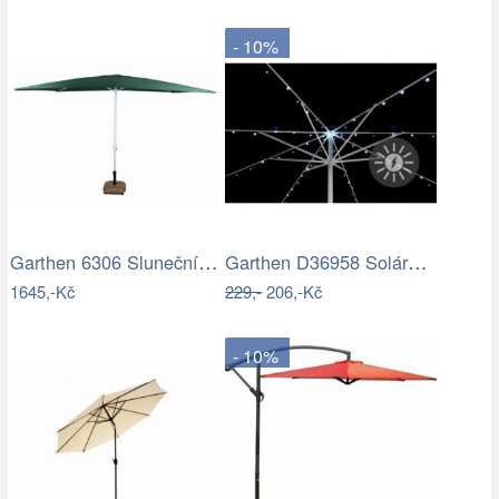
- 10%
Garthen 6306 Slunečník obdélníkový 2x3…
Garthen D36958 Solární blikající řetěz…
1645,-Kč
229,-
206,-Kč
- 10%