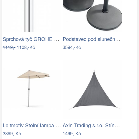
Sprchová tyč GROHE Euphoria Neutral…
Podstavec pod slunečník BRAGGE 50 kg -…
1119,-
1108,-Kč
3594,-Kč
Leitmotiv Stolní lampa ve tvaru hřibu…
Axin Trading s.r.o. Stínící plachta…
3399,-Kč
1499,-Kč