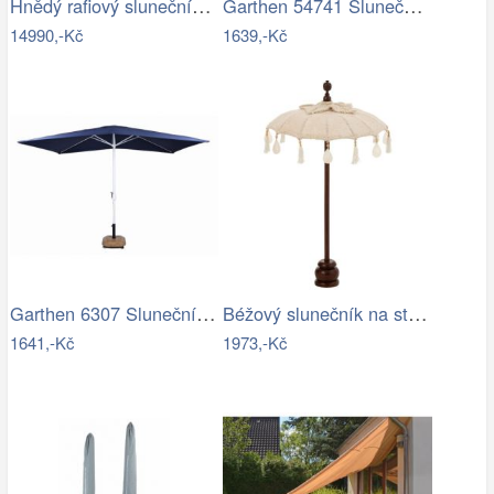
Hnědý rafiový slunečník s třásněmi…
Garthen 54741 Slunečník ø 290 cm -…
14990,-Kč
1639,-Kč
Garthen 6307 Slunečník obdélníkový 2x3…
Béžový slunečník na stůl s třásněmi a…
1641,-Kč
1973,-Kč