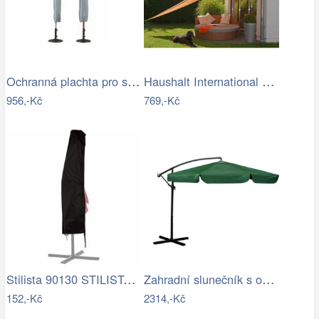
Ochranná plachta pro slunečníky - GD
Haushalt International Stínící…
956,-Kč
769,-Kč
Stilista 90130 STILISTA Obal na 350 cm…
Zahradní slunečník s obalem PL-881,…
152,-Kč
2314,-Kč