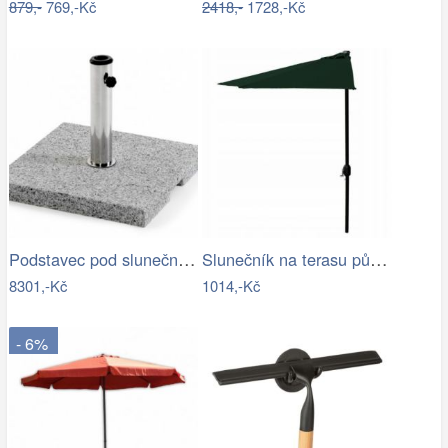
879,-
769,-Kč
2418,-
1728,-Kč
Podstavec pod slunečník ODDIN - GD
Slunečník na terasu půlkruhový - zelený…
8301,-Kč
1014,-Kč
- 6%