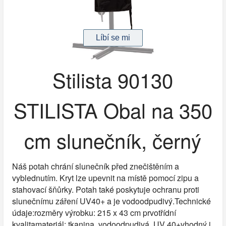
Stilista 90130
STILISTA Obal na 350
cm slunečník, černý
Náš potah chrání slunečník před znečištěním a
vyblednutím. Kryt lze upevnit na místě pomocí zipu a
stahovací šňůrky. Potah také poskytuje ochranu proti
slunečnímu záření UV40+ a je vodoodpudivý.Technické
údaje:rozměry výrobku: 215 x 43 cm prvotřídní
kvalitamateriál: tkanina, vodoodpudivá, UV 40+vhodný i