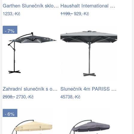
Garthen Slunečník sklopný s kličkou,…
Haushalt International Slunečník…
1233,-Kč
1199,-
929,-Kč
- 7%
Zahradní slunečník s osvětlením PL-882,…
Slunečník 4m PARISS - GD
2938,-
2730,-Kč
45738,-Kč
- 6%