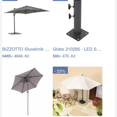
BIZZOTTO Slunečník SIVIGLIA taupe 3x3m
Globo 21029S - LED Stm. nab. dot.…
6465,-
4849,-Kč
560,-
470,-Kč
- 23%