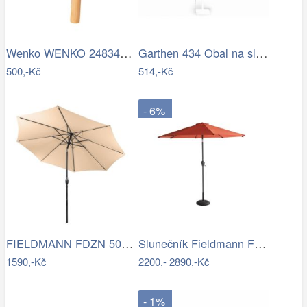
Wenko WENKO 24834100 - Stěrka BAMBUSa…
Garthen 434 Obal na slunečník s…
500,-Kč
514,-Kč
- 6%
FIELDMANN FDZN 5006 Slunečník krémový 3…
Slunečník Fieldmann FDZN 4014
1590,-Kč
2200,-
2890,-Kč
- 1%