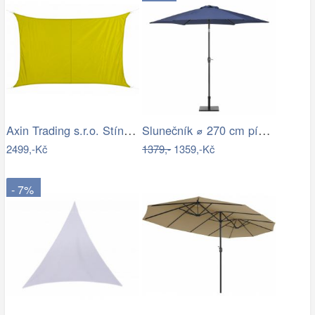
Axin Trading s.r.o. Stínící plachta…
Slunečník ⌀ 270 cm pískově béžový VARESE
2499,-Kč
1379,-
1359,-Kč
- 7%