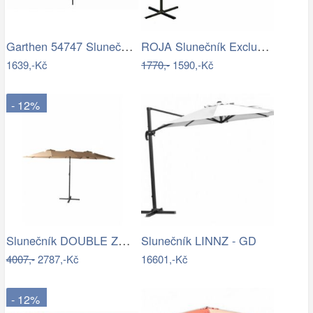
Garthen 54747 Slunečník 2,9 m sklopný -…
ROJA Slunečník Exclusive boční 300 cm -…
1639,-Kč
1770,-
1590,-Kč
- 12%
Slunečník DOUBLE ZWU-307 ROJAPLAST
Slunečník LINNZ - GD
4007,-
2787,-Kč
16601,-Kč
- 12%