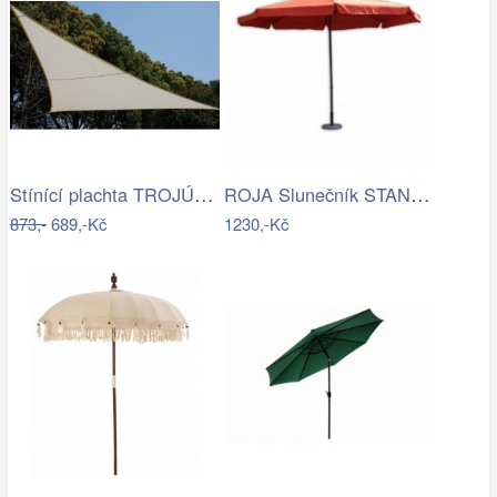
Stínící plachta TROJÚHELNÍK Rojaplast
ROJA Slunečník STANDART 3m - terracota
873,-
689,-Kč
1230,-Kč