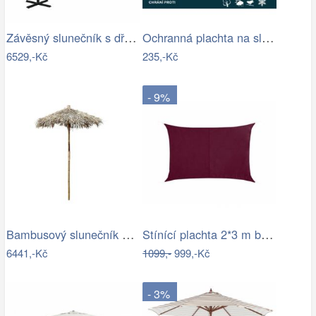
Závěsný slunečník s dřevěnou tyčí Ø 350…
Ochranná plachta na slunečník 200-300 cm
6529,-Kč
235,-Kč
- 9%
Bambusový slunečník se střechou z listů…
Stínící plachta 2*3 m bordó
6441,-Kč
1099,-
999,-Kč
- 3%