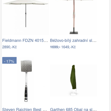
Fieldmann FDZN 4015 krémová
Béžovo-bílý zahradní slunečník ⌀260 cm…
2890,-Kč
1699,-
1649,-Kč
- 17%
Steven Raichlen Best of Barbecue…
Garthen 685 Obal na slunečník s…