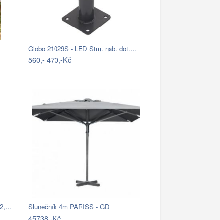
Globo 21029S - LED Stm. nab. dot.…
560,-
470,-Kč
82,…
Slunečník 4m PARISS - GD
45738,-Kč