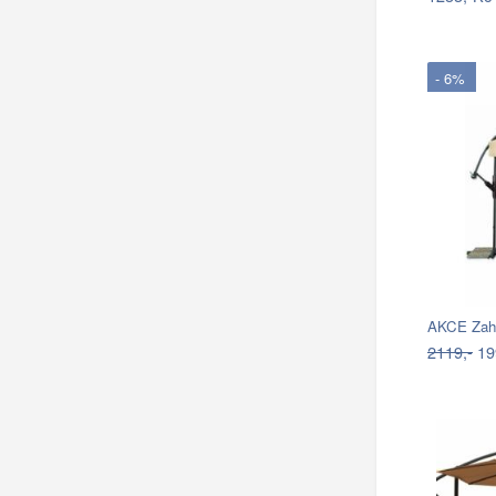
- 6%
AKCE Zahr
2119,-
19