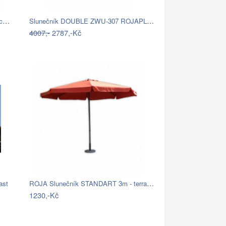
ROJA Slunečník Exclusive boční 300 cm -…
Slunečník DOUBLE ZWU-307 ROJAPLAST
4007,-
2787,-Kč
ROJA Slunečník STANDART 3m - terracota
ast
1230,-Kč