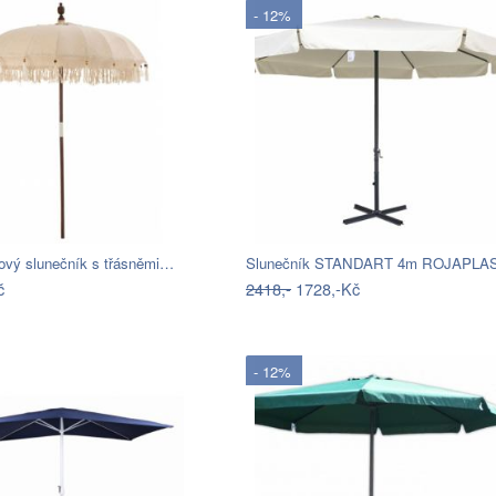
- 12%
iový slunečník s třásněmi…
Slunečník STANDART 4m ROJAPLA
č
2418,-
1728,-Kč
- 12%