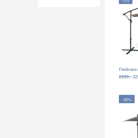
- 2%
Fieldmann
2299,-
22
- 25%