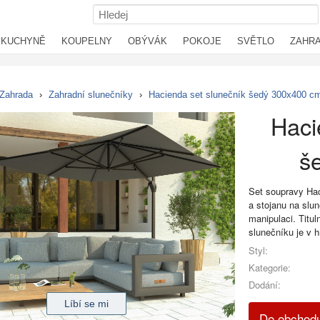
KUCHYNĚ
KOUPELNY
OBÝVÁK
POKOJE
SVĚTLO
ZAHR
Zahrada
›
Zahradní slunečníky
›
Hacienda set slunečník šedý 300x400 c
Haci
š
Set soupravy Hac
a stojanu na slu
manipulaci. Titul
slunečníku je v 
Styl:
Kategorie:
Dodání:
Do obchodu