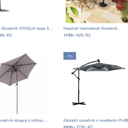
BIZZOTTO Slunečník SIVIGLIA taupe 3x3m
Haushalt International Slunečník…
49,-Kč
1199,-
929,-Kč
- 7%
lunečník sklopný s kličkou,…
Zahradní slunečník s osvětlením PL-8
2938,-
2730,-Kč