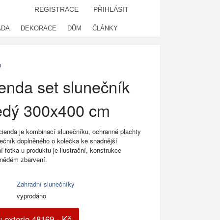
REGISTRACE
PŘIHLÁSIT
ADA
DEKORACE
DŮM
ČLÁNKY
m
enda set slunečník
edý 300x400 cm
ienda je kombinací slunečníku, ochranné plachty
nečník doplněného o kolečka ke snadnější
ní fotka u produktu je ilustrační, konstrukce
hnědém zbarvení.
Zahradní slunečníky
vyprodáno
 exterio
48169
,-
Kč