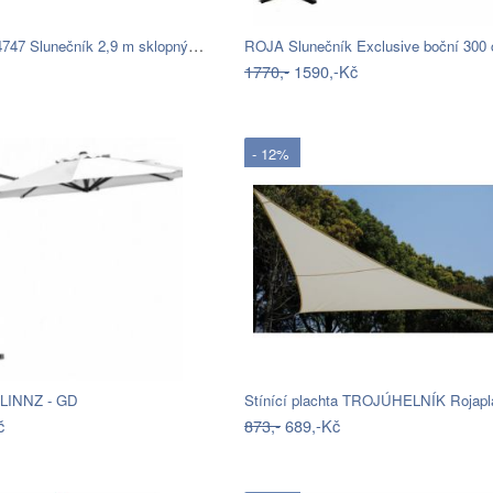
Garthen 54747 Slunečník 2,9 m sklopný -…
1770,-
1590,-Kč
- 12%
 LINNZ - GD
Stínící plachta TROJÚHELNÍK Rojapl
č
873,-
689,-Kč