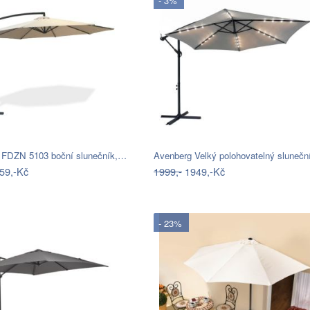
- 3%
 FDZN 5103 boční slunečník,…
Avenberg Velký polohovatelný sluneč
59,-Kč
1999,-
1949,-Kč
- 23%