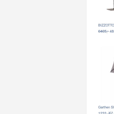
6465,-
48
Garthen S
1233,-Kč