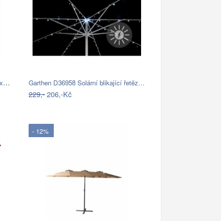
Garthen 6306 Slunečník obdélníkový 2x3…
Garthen D36958 Solární blikající řetěz…
229,-
206,-Kč
- 12%