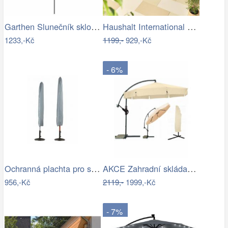
Garthen Slunečník sklopný s kličkou,…
Haushalt International Slunečník…
1233,-Kč
1199,-
929,-Kč
- 6%
Ochranná plachta pro slunečníky - GD
AKCE Zahradní skládací slunečník LEVI…
956,-Kč
2119,-
1999,-Kč
- 7%