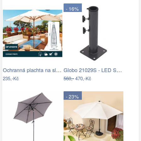
- 16%
Ochranná plachta na slunečník 200-300 cm
Globo 21029S - LED Stm. nab. dot.…
235,-Kč
560,-
470,-Kč
- 23%