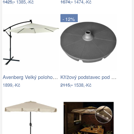
1425,-
1385,-Kč
1674,-
1474,-Kč
- 12%
Avenberg Velký polohovatelný slunečník…
Křížový podstavec pod slunečník ET9496…
1899,-Kč
2115,-
1538,-Kč