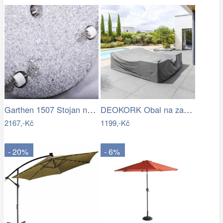
Garthen 1507 Stojan na slunečník …
DEOKORK Obal na zahradní nábytek…
2167,-Kč
1199,-Kč
- 20%
- 6%