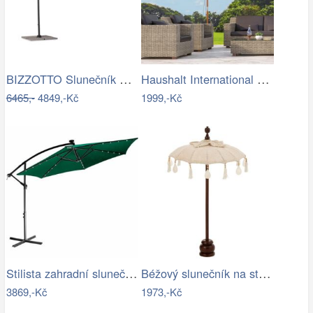
BIZZOTTO Slunečník SIVIGLIA taupe 3x3m
Haushalt International Dřevěný…
6465,-
4849,-Kč
1999,-Kč
Stilista zahradní slunečník 350 cm…
Béžový slunečník na stůl s třásněmi a…
3869,-Kč
1973,-Kč