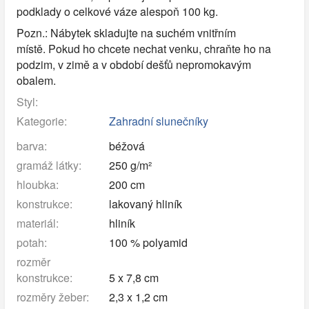
podklady o celkové váze alespoň 100 kg.
Pozn.: Nábytek skladujte na suchém vnitřním
místě. Pokud ho chcete nechat venku, chraňte ho na
podzim, v zimě a v období dešťů nepromokavým
obalem.
Styl:
Kategorie:
Zahradní slunečníky
barva:
béžová
gramáž látky:
250 g/m²
hloubka:
200 cm
konstrukce:
lakovaný hliník
materiál:
hliník
potah:
100 % polyamid
rozměr
konstrukce:
5 x 7,8 cm
rozměry žeber:
2,3 x 1,2 cm