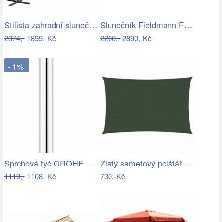
Stilista zahradní slunečník LED s…
Slunečník Fieldmann FDZN 4014
2374,-
1899,-Kč
2200,-
2890,-Kč
- 1%
Sprchová tyč GROHE Euphoria Neutral…
Zlatý sametový polštář s pleteným lemem…
1119,-
1108,-Kč
730,-Kč