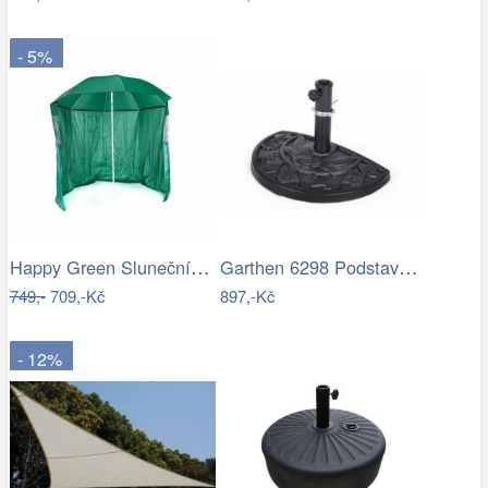
- 5%
Happy Green Slunečník s boční stěnou,…
Garthen 6298 Podstavec pro půlkulaté…
749,-
709,-Kč
897,-Kč
- 12%