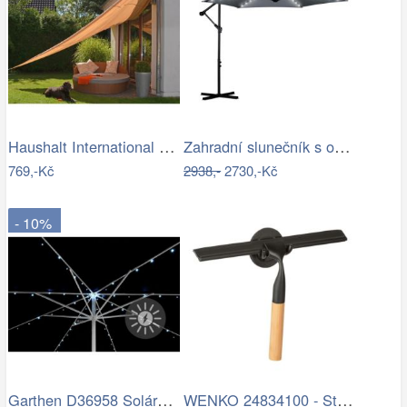
Haushalt International Stínící…
Zahradní slunečník s osvětlením PL-882,…
769,-Kč
2938,-
2730,-Kč
- 10%
Garthen D36958 Solární blikající řetěz…
WENKO 24834100 - Stěrka BAMBUSa 24,5x17…