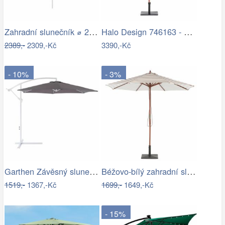
Zahradní slunečník ⌀ 2,85 m světle…
Halo Design 746163 - LED Stm. nab.…
2389,-
2309,-Kč
3390,-Kč
- 10%
- 3%
Garthen Závěsný slunečník s kličkou - 3…
Béžovo-bílý zahradní slunečník ⌀260 cm…
1519,-
1367,-Kč
1699,-
1649,-Kč
- 15%