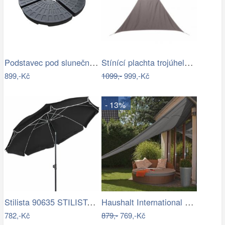
Podstavec pod slunečník Houseland Barx…
Stínící plachta trojúhelník 3*3*3 m…
899,-Kč
1099,-
999,-Kč
- 13%
Stilista 90635 STILISTA Zahradní…
Haushalt International Stínící…
782,-Kč
879,-
769,-Kč