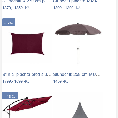
Slunečník ⌀ 270 cm pískově béžový VARESE
Sluneční plachta 4*4*4 m bílá
1379,-
1359,-Kč
1399,-
1299,-Kč
- 6%
Stínící plachta proti slunci 3x4m bordó
Slunečník 258 cm MURASA Bílá
1799,-
1699,-Kč
1459,-Kč
- 15%