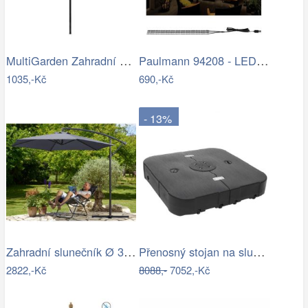
MultiGarden Zahradní slunečník Kosy…
Paulmann 94208 - LED/1,8W Osvětlení…
1035,-Kč
690,-Kč
- 13%
Zahradní slunečník Ø 330 cm D2557…
Přenosný stojan na slunečník Dekorhome
2822,-Kč
8088,-
7052,-Kč