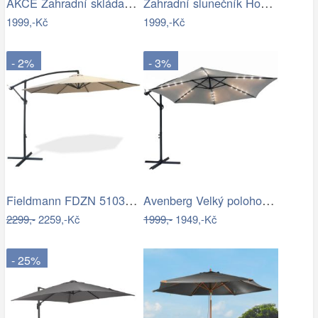
AKCE Zahradní skládací slunečník LEVI…
Zahradní slunečník Houseland Vortexa…
1999,-Kč
1999,-Kč
- 2%
- 3%
Fieldmann FDZN 5103 boční slunečník,…
Avenberg Velký polohovatelný slunečník…
2299,-
2259,-Kč
1999,-
1949,-Kč
- 25%