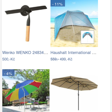
- 11%
Wenko WENKO 24834100 - Stěrka BAMBUSa…
Haushalt International Plážový…
500,-Kč
559,-
499,-Kč
- 4%