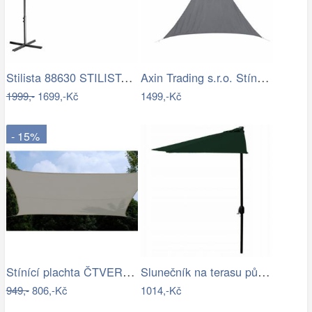
Stilista 88630 STILISTA Zahradní LED…
Axin Trading s.r.o. Stínící plachta…
1999,-
1699,-Kč
1499,-Kč
- 15%
Stínící plachta ČTVEREC Rojaplast
Slunečník na terasu půlkruhový - zelený…
949,-
806,-Kč
1014,-Kč