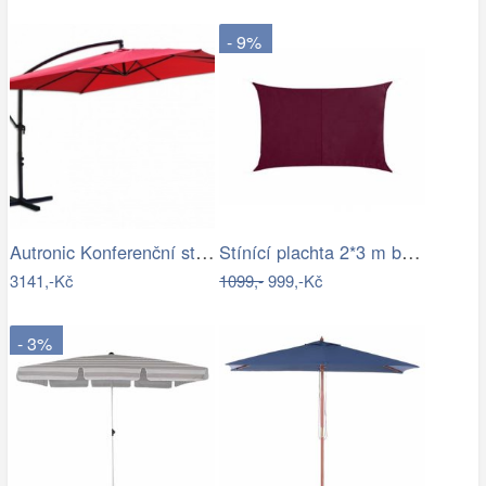
- 9%
Autronic Konferenční stolek AHG-402 WT
Stínící plachta 2*3 m bordó
3141,-Kč
1099,-
999,-Kč
- 3%