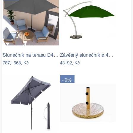
Slunečník na terasu D4164 Dekorhome
Závěsný slunečník ø 420 cm
787,-
668,-Kč
43192,-Kč
- 9%