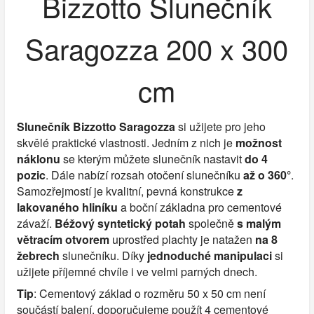
Bizzotto Slunečník
Saragozza 200 x 300
cm
Slunečník Bizzotto Saragozza
si užijete pro jeho
skvělé praktické vlastnosti. Jedním z nich je
možnost
náklonu
se kterým můžete slunečník nastavit
do 4
pozic
. Dále nabízí rozsah otočení slunečníku
až o 360°
.
Samozřejmostí je kvalitní, pevná konstrukce
z
lakovaného hliníku
a boční základna pro cementové
závaží.
Béžový syntetický potah
společně
s malým
větracím otvorem
uprostřed plachty je natažen
na 8
žebrech
slunečníku. Díky
jednoduché manipulaci
si
užijete příjemné chvíle i ve velmi parných dnech.
Tip
: Cementový základ o rozměru 50 x 50 cm není
součástí balení, doporučujeme použít 4 cementové