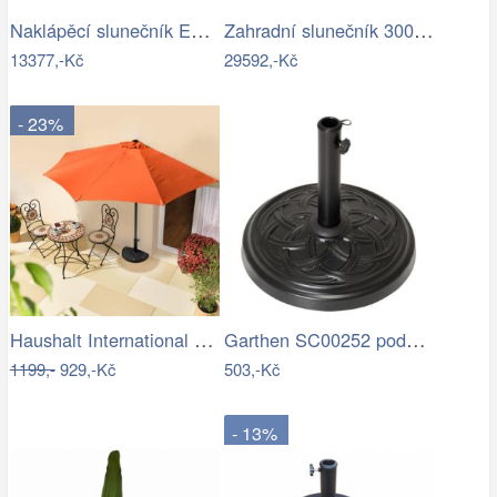
Naklápěcí slunečník EASY TURN 300x300…
Zahradní slunečník 300 x 300 cm
13377,-Kč
29592,-Kč
- 23%
Haushalt International Slunečník…
Garthen SC00252 podstavec na slunečník…
1199,-
929,-Kč
503,-Kč
- 13%