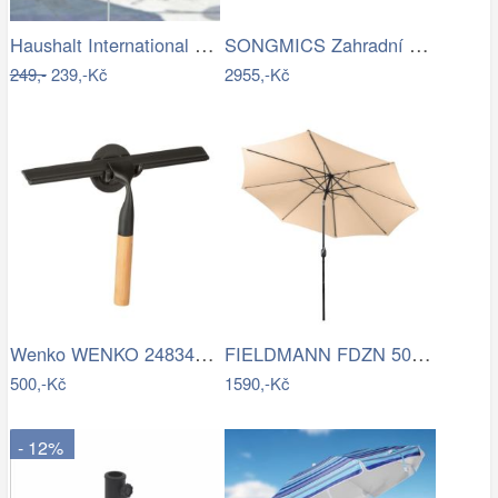
Haushalt International Slunečník duhový…
SONGMICS Zahradní slunečník Lyre šedý
249,-
239,-Kč
2955,-Kč
Wenko WENKO 24834100 - Stěrka BAMBUSa…
FIELDMANN FDZN 5006 Slunečník krémový 3…
500,-Kč
1590,-Kč
- 12%