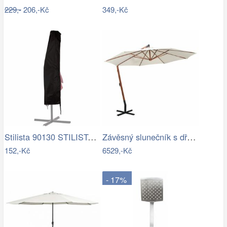
229,-
206,-Kč
349,-Kč
Stilista 90130 STILISTA Obal na 350 cm…
Závěsný slunečník s dřevěnou tyčí Ø 350…
152,-Kč
6529,-Kč
- 17%