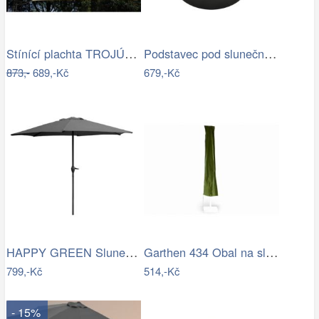
Stínící plachta TROJÚHELNÍK Rojaplast
Podstavec pod slunečník Houseland Bixi…
873,-
689,-Kč
679,-Kč
HAPPY GREEN Slunečník s kličkou 230 cm,…
Garthen 434 Obal na slunečník s…
799,-Kč
514,-Kč
- 15%