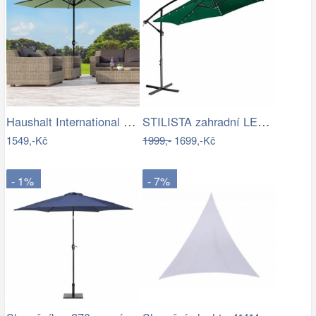
Haushalt International Kovový slunečník…
STILISTA zahradní LED slunečník s…
1549,-Kč
1999,-
1699,-Kč
- 1%
- 7%