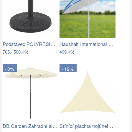
Podstavec POLYRESIN 10kg ROJAPLAST
Haushalt International Slunečník, 200 cm
705,-
500,-Kč
499,-Kč
- 3%
- 12%
DB Garden Zahradní slunečník Jenna…
Stínící plachta trojúhelníková 5 x 5 x…