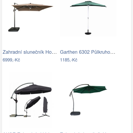
Zahradní slunečník Houseland Vexon s…
Garthen 6302 Půlkruhový zahradní…
6999,-Kč
1185,-Kč