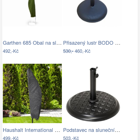
Garthen 685 Obal na slunečník s…
Přisazený lustr BODO 1xE27/60W/230V…
492,-Kč
530,-
460,-Kč
Haushalt International Ochranný obal na…
Podstavec na slunečník, kulatý, 15 kg
499,-Kč
503,-Kč