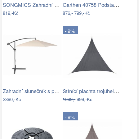
SONGMICS Zahradní slunečník Royal…
Garthen 40758 Podstavec na slunečník…
819,-Kč
876,-
799,-Kč
- 9%
Zahradní slunečník s podstavcem ø 300…
Stínící plachta trojúhelník 3*3*3 m šedá
2390,-Kč
1099,-
999,-Kč
- 9%