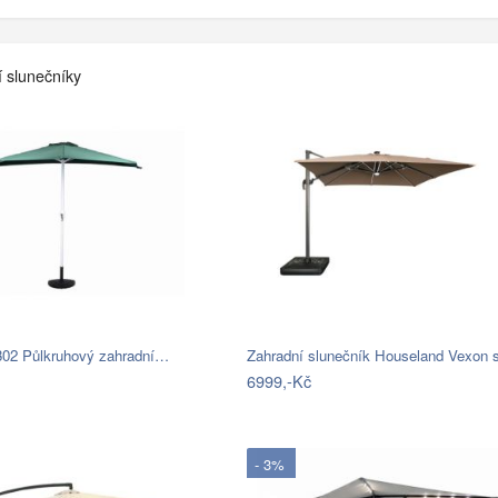
í slunečníky
302 Půlkruhový zahradní…
Zahradní slunečník Houseland Vexon
6999,-Kč
- 3%