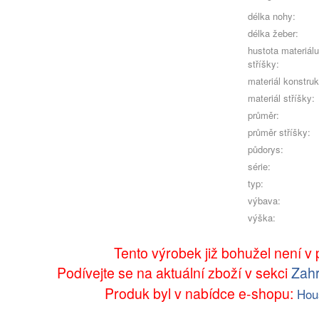
délka nohy:
délka žeber:
hustota materiálu
stříšky:
materiál konstru
materiál stříšky:
průměr:
průměr stříšky:
půdorys:
série:
typ:
výbava:
výška:
Tento výrobek již bohužel není v p
Podívejte se na aktuální zboží v sekci
Zahr
Produk byl v nabídce e-shopu:
Hou