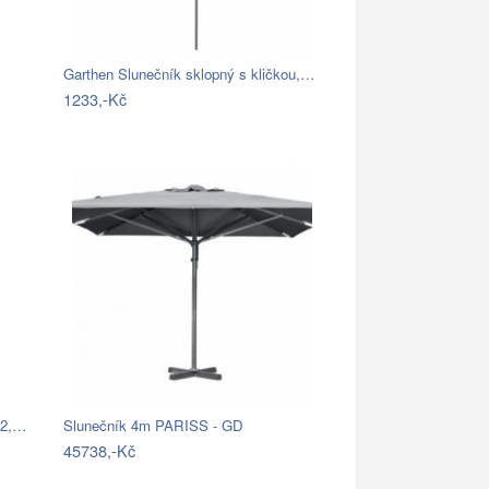
Garthen Slunečník sklopný s kličkou,…
1233,-Kč
82,…
Slunečník 4m PARISS - GD
45738,-Kč