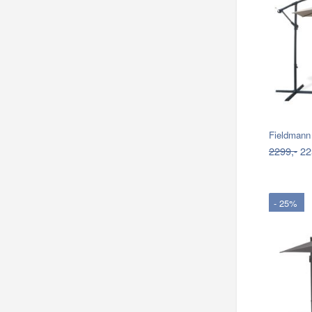
Fieldmann
2299,-
22
- 25%