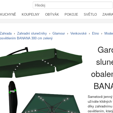
KUCHYNĚ
KOUPELNY
OBÝVÁK
POKOJE
SVĚTLO
ZAHR
Zahrada
›
Zahradní slunečníky
›
Glamour
›
Venkovské
›
Etno
›
Moder
 osvětlením BANANA 300 cm zelený
Gar
slun
obale
BANA
Sametově jemný 
užíváte klidných
díky zahradnímu
osvětlením, který