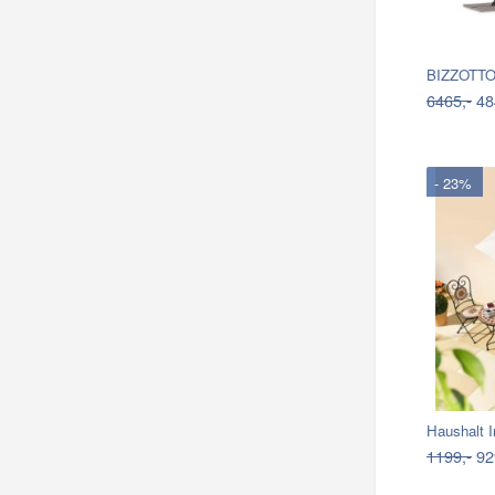
6465,-
48
- 23%
Haushalt I
1199,-
92