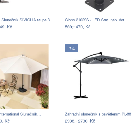
BIZZOTTO Slunečník SIVIGLIA taupe 3x3m
Globo 21029S - LED Stm. nab. dot.…
49,-Kč
560,-
470,-Kč
- 7%
nternational Slunečník…
Zahradní slunečník s osvětlením PL-8
9,-Kč
2938,-
2730,-Kč