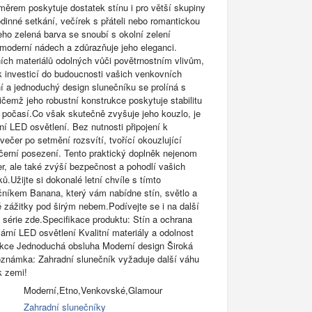
ěrem poskytuje dostatek stínu i pro větší skupiny
 rodinné setkání, večírek s přáteli nebo romantickou
eho zelená barva se snoubí s okolní zelení
 moderní nádech a zdůrazňuje jeho eleganci.
ních materiálů odolných vůči povětrnostním vlivům,
ík investicí do budoucnosti vašich venkovních
ní a jednoduchý design slunečníku se prolíná s
řičemž jeho robustní konstrukce poskytuje stabilitu
o počasí.Co však skutečně zvyšuje jeho kouzlo, je
ní LED osvětlení. Bez nutnosti připojení k
 večer po setmění rozsvítí, tvořící okouzlující
černí posezení. Tento praktický doplněk nejenom
er, ale také zvýší bezpečnost a pohodlí vašich
ů.Užijte si dokonalé letní chvíle s tímto
níkem Banana, který vám nabídne stín, světlo a
zážitky pod širým nebem.Podívejte se i na další
 série zde.Specifikace produktu: Stín a ochrana
ární LED osvětlení Kvalitní materiály a odolnost
ukce Jednoduchá obsluha Moderní design Široká
oznámka: Zahradní slunečník vyžaduje další váhu
k zemi!
Moderní,Etno,Venkovské,Glamour
Zahradní slunečníky