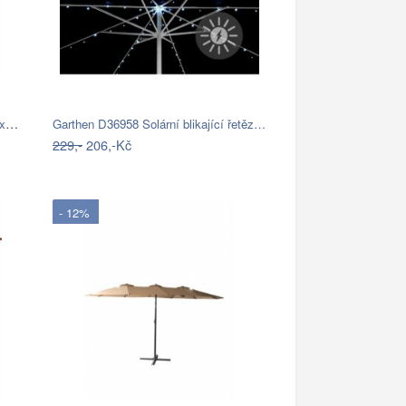
Garthen 6306 Slunečník obdélníkový 2x3…
Garthen D36958 Solární blikající řetěz…
229,-
206,-Kč
- 12%