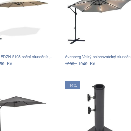
 FDZN 5103 boční slunečník,…
Avenberg Velký polohovatelný sluneč
59,-Kč
1999,-
1949,-Kč
- 16%