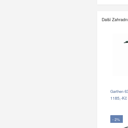
Další Zahradn
Garthen 6
1185,-Kč
- 2%