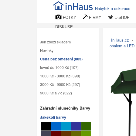
Nábytek a dekorace
FOTKY
FIRMY
E-SHOP
DISKUSE
InHaus.cz
›
Jen zboží skladem
obalem a LED
Novinky
Cena bez omezení (803)
levné do 1000 Kč (107)
1000 Kč - 3000 Kč (398)
3000 Kč - 9000 Kč (297)
9000 Kč a víc (322)
Zahradní slunečníky Barvy
Jakékoli barvy