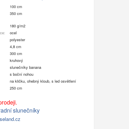
100 cm
350 cm
180 g/m2
kce:
ocel
polyester
4,8 cm
300 cm
kruhový
slunečníky banana
s boční nohou
na kličku, ohebný kloub, s led osvětlení
250 cm
rodeji.
adní slunečníky
seland.cz