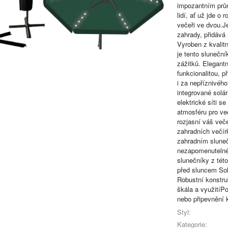
impozantním prům
lidí, ať už jde o
večeři ve dvou.J
zahrady, přidává
Vyroben z kvalit
je tento slunečn
zážitků. Elegant
funkcionalitou, p
i za nepříznivéh
integrované solár
elektrické síti se
atmosféru pro ve
rozjasní váš več
zahradních večírk
zahradním sluneč
nezapomenutelné 
slunečníky z této
před sluncem Sol
Robustní konstr
škála a využitíP
nebo připevnění 
Styl:
Kategorie: