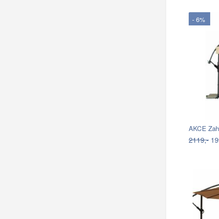
- 6%
AKCE Zahr
2119,-
19