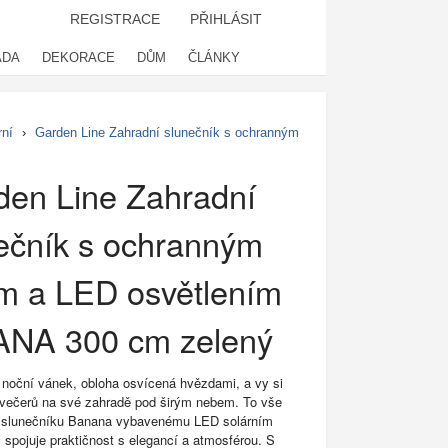
REGISTRACE
PŘIHLÁSIT
ADA
DEKORACE
DŮM
ČLÁNKY
ní
›
Garden Line Zahradní slunečník s ochranným
den Line Zahradní
ečník s ochranným
m a LED osvětlením
NA 300 cm zelený
noční vánek, obloha osvícená hvězdami, a vy si
 večerů na své zahradě pod širým nebem. To vše
 slunečníku Banana vybavenému LED solárním
 spojuje praktičnost s elegancí a atmosférou. S