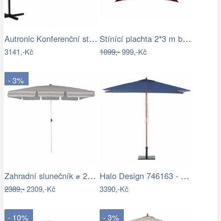
Autronic Konferenční stolek AHG-402 WT
Stínící plachta 2*3 m bordó
3141,-Kč
1099,-
999,-Kč
- 3%
Zahradní slunečník ⌀ 2,85 m světle…
Halo Design 746163 - LED Stm. nab.…
2389,-
2309,-Kč
3390,-Kč
- 10%
- 3%