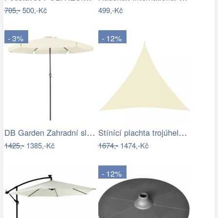
705,-
500,-Kč
499,-Kč
- 3%
- 12%
DB Garden Zahradní slunečník Jenna…
Stínící plachta trojúhelníková 5 x 5 x…
1425,-
1385,-Kč
1674,-
1474,-Kč
- 12%