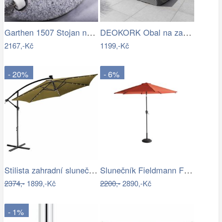
Garthen 1507 Stojan na slunečník …
DEOKORK Obal na zahradní nábytek…
2167,-Kč
1199,-Kč
- 20%
- 6%
Stilista zahradní slunečník LED s…
Slunečník Fieldmann FDZN 4014
2374,-
1899,-Kč
2200,-
2890,-Kč
- 1%