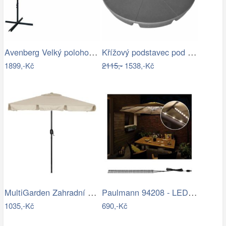
Avenberg Velký polohovatelný slunečník…
Křížový podstavec pod slunečník ET9496…
1899,-Kč
2115,-
1538,-Kč
MultiGarden Zahradní slunečník Kosy…
Paulmann 94208 - LED/1,8W Osvětlení…
1035,-Kč
690,-Kč