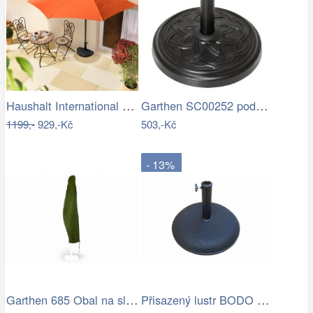
Haushalt International Slunečník…
Garthen SC00252 podstavec na slunečník…
1199,-
929,-Kč
503,-Kč
- 13%
Garthen 685 Obal na slunečník s…
Přisazený lustr BODO 1xE27/60W/230V…