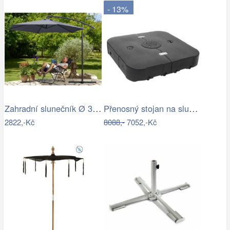
- 13%
Zahradní slunečník Ø 330 cm D2557…
Přenosný stojan na slunečník Dekorhome
2822,-Kč
8088,-
7052,-Kč