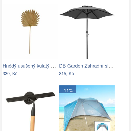
Hnědý usušený kulatý dekorativní list…
DB Garden Zahradní slunečník Diane…
330,-Kč
815,-Kč
- 11%