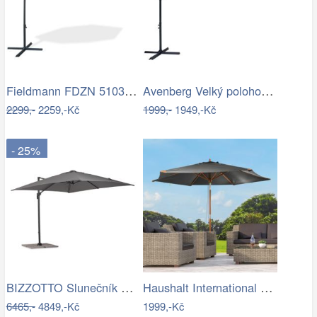
Fieldmann FDZN 5103 boční slunečník,…
Avenberg Velký polohovatelný slunečník…
2299,-
2259,-Kč
1999,-
1949,-Kč
- 25%
BIZZOTTO Slunečník SIVIGLIA taupe 3x3m
Haushalt International Dřevěný…
6465,-
4849,-Kč
1999,-Kč