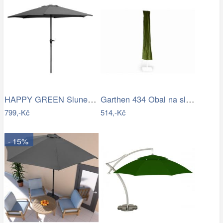
HAPPY GREEN Slunečník s kličkou 230 cm,…
Garthen 434 Obal na slunečník s…
799,-Kč
514,-Kč
- 15%