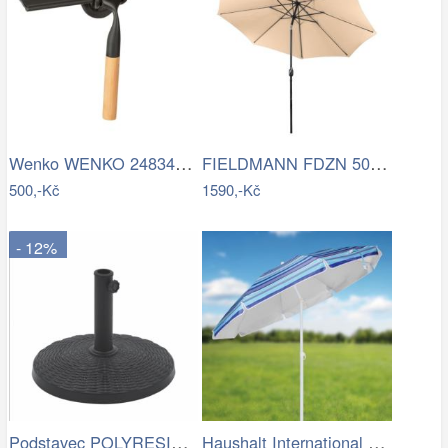
Wenko WENKO 24834100 - Stěrka BAMBUSa…
FIELDMANN FDZN 5006 Slunečník krémový 3…
500,-Kč
1590,-Kč
- 12%
Podstavec POLYRESIN 10kg ROJAPLAST
Haushalt International Slunečník, 200 cm