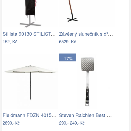
Stilista 90130 STILISTA Obal na 350 cm…
Závěsný slunečník s dřevěnou tyčí Ø 350…
152,-Kč
6529,-Kč
- 17%
Fieldmann FDZN 4015 krémová
Steven Raichlen Best of Barbecue…
2890,-Kč
299,-
249,-Kč