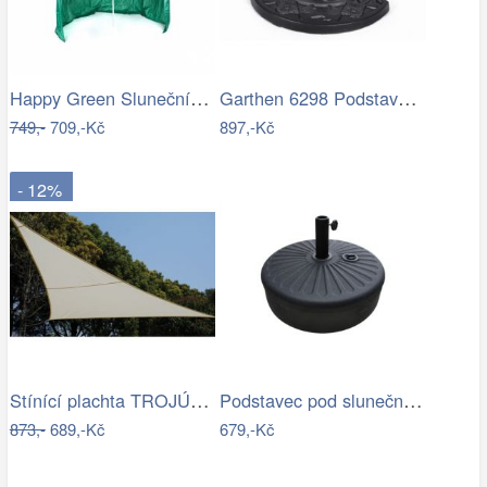
Happy Green Slunečník s boční stěnou,…
Garthen 6298 Podstavec pro půlkulaté…
749,-
709,-Kč
897,-Kč
- 12%
Stínící plachta TROJÚHELNÍK Rojaplast
Podstavec pod slunečník Houseland Bixi…
873,-
689,-Kč
679,-Kč