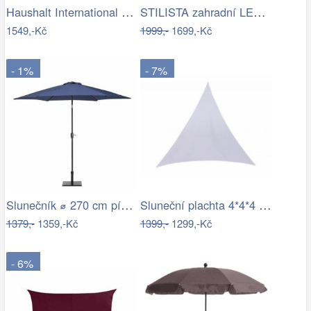
Haushalt International Kovový slunečník…
STILISTA zahradní LED slunečník s…
1549,-Kč
1999,-
1699,-Kč
- 1%
- 7%
Slunečník ⌀ 270 cm pískově béžový VARESE
Sluneční plachta 4*4*4 m bílá
1379,-
1359,-Kč
1399,-
1299,-Kč
- 6%