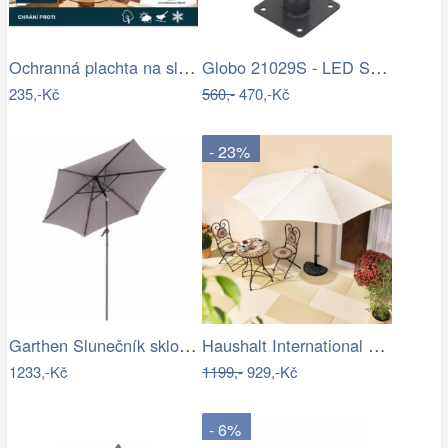
Ochranná plachta na slunečník 200-300 cm
Globo 21029S - LED Stm. nab. dot.…
235,-Kč
560,-
470,-Kč
- 23%
Garthen Slunečník sklopný s kličkou,…
Haushalt International Slunečník…
1233,-Kč
1199,-
929,-Kč
- 6%