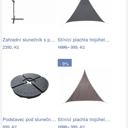
Zahradní slunečník s podstavcem ø 300…
Stínící plachta trojúhelník 3*3*3 m šedá
2390,-Kč
1099,-
999,-Kč
- 9%
Podstavec pod slunečník Houseland Barx…
Stínící plachta trojúhelník 3*3*3 m…
899,-Kč
1099,-
999,-Kč