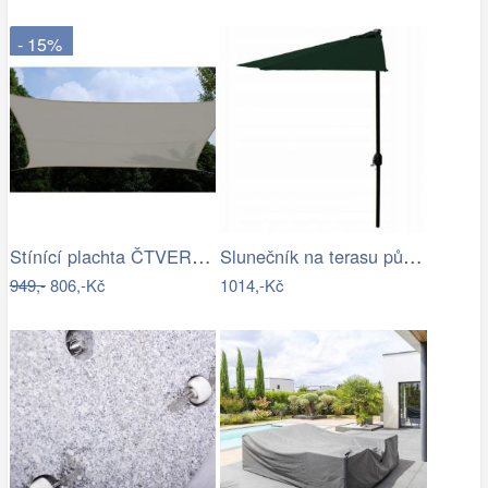
- 15%
Stínící plachta ČTVEREC Rojaplast
Slunečník na terasu půlkruhový - zelený…
949,-
806,-Kč
1014,-Kč