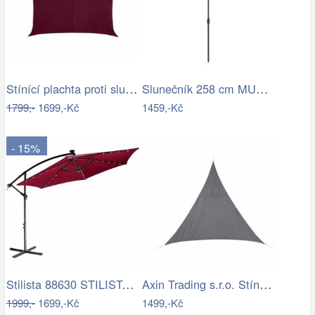
Stínící plachta proti slunci 3x4m bordó
Slunečník 258 cm MURASA Bílá
1799,-
1699,-Kč
1459,-Kč
- 15%
Stilista 88630 STILISTA Zahradní LED…
Axin Trading s.r.o. Stínící plachta…
1999,-
1699,-Kč
1499,-Kč