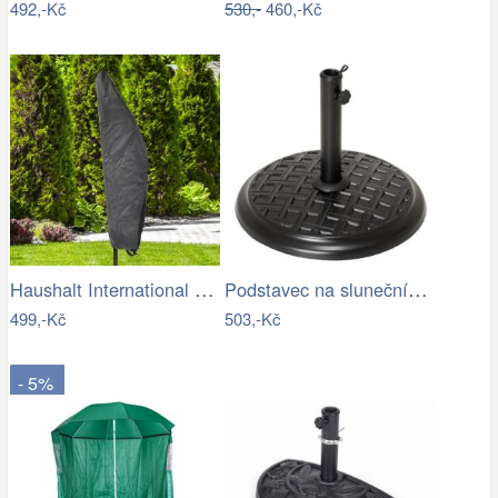
492,-Kč
530,-
460,-Kč
Haushalt International Ochranný obal na…
Podstavec na slunečník, kulatý, 15 kg
499,-Kč
503,-Kč
- 5%