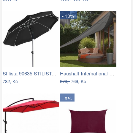
- 13%
Stilista 90635 STILISTA Zahradní…
Haushalt International Stínící…
782,-Kč
879,-
769,-Kč
- 9%