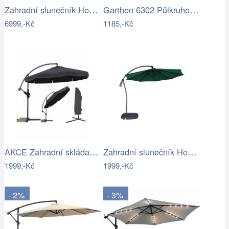
Zahradní slunečník Houseland Vexon s…
Garthen 6302 Půlkruhový zahradní…
6999,-Kč
1185,-Kč
AKCE Zahradní skládací slunečník LEVI…
Zahradní slunečník Houseland Vortexa…
1999,-Kč
1999,-Kč
- 2%
- 3%