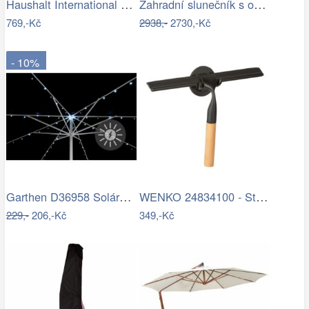
Haushalt International Stínící…
Zahradní slunečník s osvětlením PL-882,…
769,-Kč
2938,-
2730,-Kč
- 10%
Garthen D36958 Solární blikající řetěz…
WENKO 24834100 - Stěrka BAMBUSa 24,5x17…
229,-
206,-Kč
349,-Kč