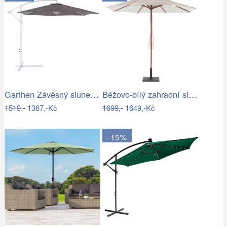
Garthen Závěsný slunečník s kličkou - 3…
Béžovo-bílý zahradní slunečník ⌀260 cm…
1519,-
1367,-Kč
1699,-
1649,-Kč
- 15%