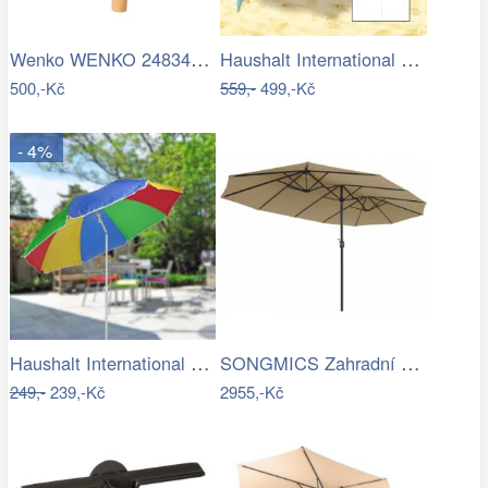
Wenko WENKO 24834100 - Stěrka BAMBUSa…
Haushalt International Plážový…
500,-Kč
559,-
499,-Kč
- 4%
Haushalt International Slunečník duhový…
SONGMICS Zahradní slunečník Lyre šedý
249,-
239,-Kč
2955,-Kč