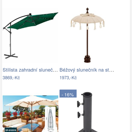
Stilista zahradní slunečník 350 cm…
Béžový slunečník na stůl s třásněmi a…
3869,-Kč
1973,-Kč
- 16%