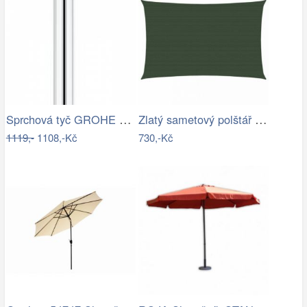
Sprchová tyč GROHE Euphoria Neutral…
Zlatý sametový polštář s pleteným lemem…
1119,-
1108,-Kč
730,-Kč