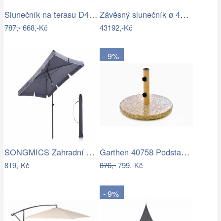
Slunečník na terasu D4164 Dekorhome
Závěsný slunečník ø 420 cm
787,-
668,-Kč
43192,-Kč
- 9%
SONGMICS Zahradní slunečník Royal…
Garthen 40758 Podstavec na slunečník…
819,-Kč
876,-
799,-Kč
- 9%