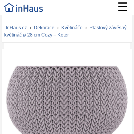
☰
InHaus.cz
›
Dekorace
›
Květináče
›
Plastový závěsný
květináč ø 28 cm Cozy – Keter