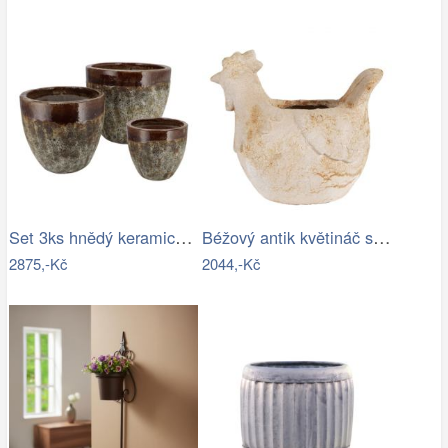
Set 3ks hnědý keramický květináč…
Béžový antik květináč slepička Farm…
2875,-Kč
2044,-Kč