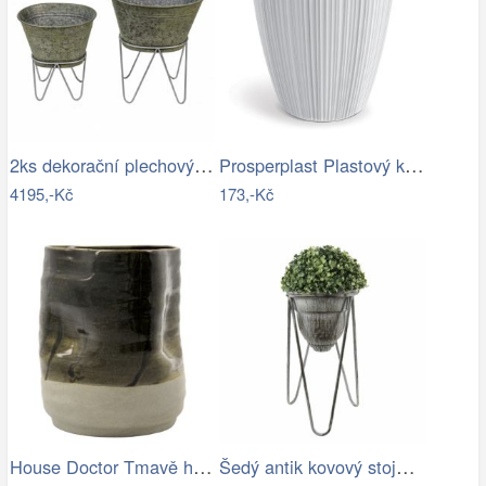
2ks dekorační plechový antik obal na…
Prosperplast Plastový květináč OROS…
4195,-Kč
173,-Kč
House Doctor Tmavě hnědý kameninový…
Šedý antik kovový stojan na květiny - Ø…