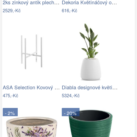
2ks zinkový antik plechový oválný…
Dekoria Květináčový obal Leaf I…
2529,-Kč
616,-Kč
ASA Selection Kovový stojan na květináč…
Diabla designové květináče Gobi 1
475,-Kč
5324,-Kč
- 2%
- 20%