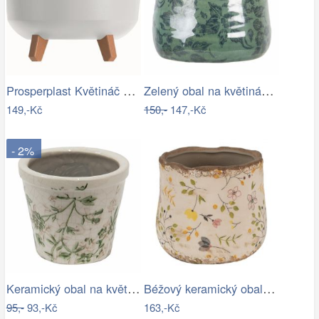
Prosperplast Květináč Gracyeen bílý,…
Zelený obal na květináč s květy a…
149,-Kč
150,-
147,-Kč
- 2%
Keramický obal na květináč se zelenými…
Béžový keramický obal na květináč se…
95,-
93,-Kč
163,-Kč