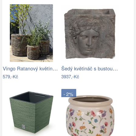
Vingo Ratanový květináč - kulatý…
Šedý květináč s bustou v antickém stylu…
579,-Kč
3937,-Kč
- 2%