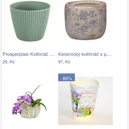
Prosperplast Květináč Splofy šalvěj,…
Keramický květináč s popraskáním Melun …
29,-Kč
97,-Kč
- 66%