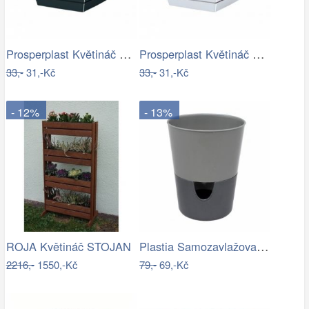
Prosperplast Květináč Coubi Square s…
Prosperplast Květináč Coubi Square s…
33,-
31,-Kč
33,-
31,-Kč
- 12%
- 13%
Plastia Samozavlažovací květináč…
ROJA Květináč STOJAN
2216,-
1550,-Kč
79,-
69,-Kč