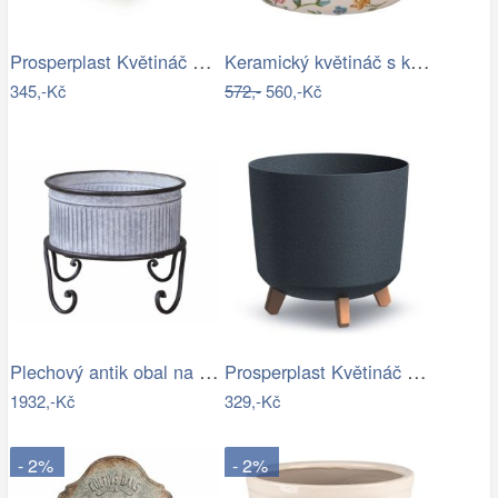
Prosperplast Květináč FUSU V zelený,…
Keramický květináč s květinami…
345,-Kč
572,-
560,-Kč
Plechový antik obal na květináč/ lavór…
Prosperplast Květináč GRACIE II antracit
1932,-Kč
329,-Kč
- 2%
- 2%