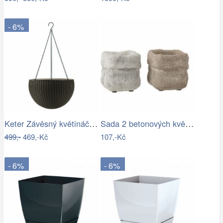
- 6%
Keter Závěsný květináč Sphere antracit,…
Sada 2 betonových květináčů Ciment – 8*…
499,-
469,-Kč
107,-Kč
- 6%
- 6%