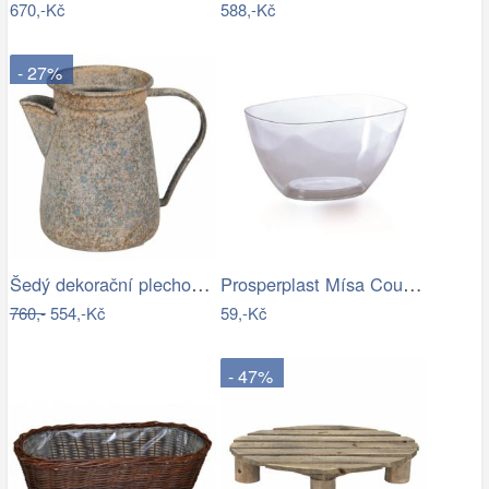
670,-Kč
588,-Kč
- 27%
Šedý dekorační plechový džbánek s…
Prosperplast Mísa Coubi Orchidea…
760,-
554,-Kč
59,-Kč
- 47%