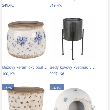
249,-Kč
319,-Kč
Béžový keramický obal na květináč s…
Šedý kovový květináč ve stojanu Oteks -…
190,-Kč
2207,-Kč
- 2%
- 43%