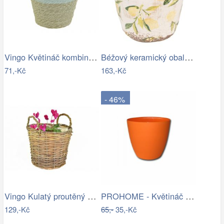
Vingo Květináč kombinace přírodní a…
Béžový keramický obal na květináč s…
71,-Kč
163,-Kč
- 46%
Vingo Kulatý proutěný obal na…
PROHOME - Květináč dekorační ELLA 18cm…
129,-Kč
65,-
35,-Kč