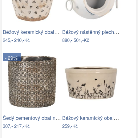
Béžový keramický obal na květináč se…
Béžový nástěnný plechový květináč Fun…
245,-
240,-Kč
880,-
501,-Kč
- 29%
Šedý cementový obal na květináč s…
Béžový keramický obal na květináč s…
307,-
217,-Kč
259,-Kč