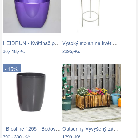
HEIDRUN - Květináč plast 13x13cm různé…
Vysoký stojan na květiny provence - SD
30,-
18,-Kč
2395,-Kč
- 15%
- Brosline 1255 - Bodové svítidlo POINT…
Outsunny Vyvýšený záhon z jedlového…
390,-
330,-Kč
1399,-Kč