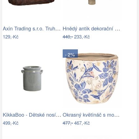
Axin Trading s.r.o. Truhlík vrbový…
Hnědý antik dekorační stolek na květiny…
129,-Kč
440,-
233,-Kč
- 2%
KikkaBoo - Dětské nosítko MYRA MESH…
Okrasný květináč s modrými květy - Ø 18…
499,-Kč
477,-
467,-Kč