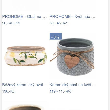
PROHOME - Obal na květináč LACE 18cm
PROHOME - Květináč dekorační ELLA 21cm…
90,-
40,-Kč
60,-
45,-Kč
- 3%
Béžový keramický oválný obal na…
Keramický obal na květináč Heart, šedá,…
136,-Kč
119,-
115,-Kč