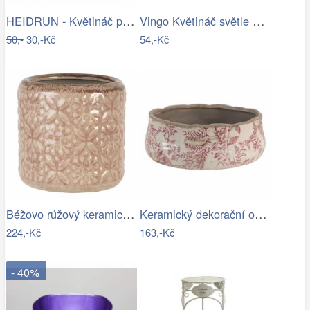
HEIDRUN - Květináč plast 16x16cm různé…
Vingo Květináč světle modrý s…
50,-
30,-Kč
54,-Kč
Béžovo růžový keramický květináč se…
Keramický dekorační obal na květináč s…
224,-Kč
163,-Kč
- 40%