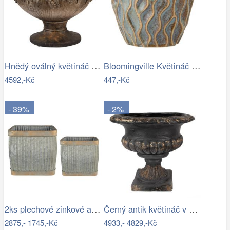
Hnědý oválný květináč na noze zdobený…
Bloomingville Květináč Feren Ø 12 cm
4592,-Kč
447,-Kč
- 39%
- 2%
2ks plechové zinkové antik obaly na…
Černý antik květináč v barokním stylu…
2875,-
1745,-Kč
4933,-
4829,-Kč