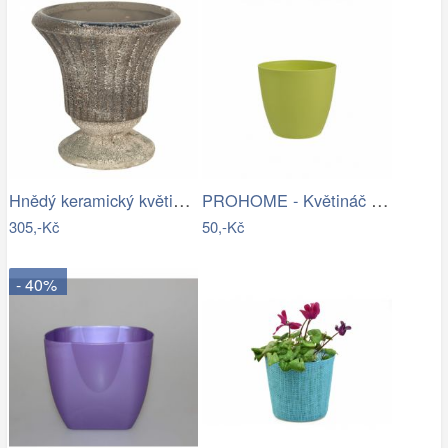
Hnědý keramický květináč s patinou v…
PROHOME - Květináč dekorační ELLA 15cm…
305,-Kč
50,-Kč
- 40%