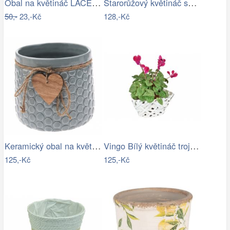
Obal na květináč LACE 14cm
Starorůžový květináč se vzorem a…
50,-
23,-Kč
128,-Kč
Keramický obal na květináč Heart, šedá,…
Vingo Bílý květináč trojhranný Rozměry …
125,-Kč
125,-Kč