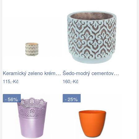
Keramický zeleno krémový květináč se…
Šedo-modrý cementový obal na květináč s…
115,-Kč
160,-Kč
- 56%
- 25%