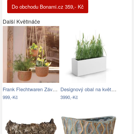
Do obchodu Bonami.cz
359
,-
Kč
Další Květináče
Frank Flechtwaren Závěsné obaly na…
Designový obal na květináče LONG SLIM…
999,-Kč
3990,-Kč