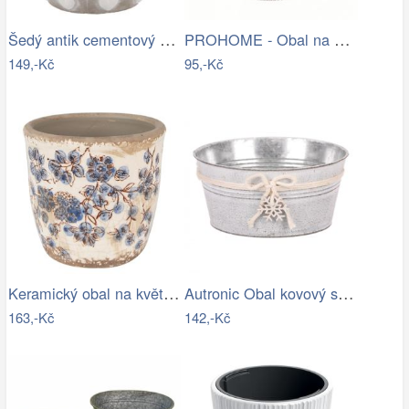
Šedý antik cementový obal na květináč…
PROHOME - Obal na květináč SPLOFY 16cm…
149,-Kč
95,-Kč
Keramický obal na květináč s modrými…
Autronic Obal kovový s dřevěnou vločkou…
163,-Kč
142,-Kč