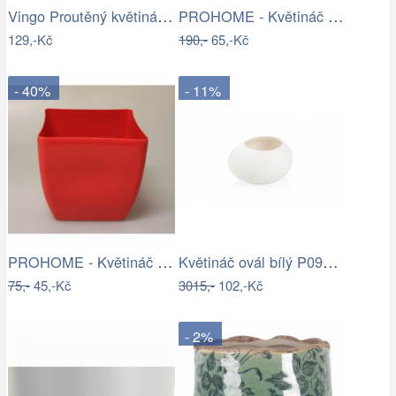
Vingo Proutěný květináč košíček s…
PROHOME - Květináč kulatý vysoký…
129,-Kč
190,-
65,-Kč
- 40%
- 11%
PROHOME - Květináč COUBI 19 hranatý…
Květináč ovál bílý P0990/2
75,-
45,-Kč
3015,-
102,-Kč
- 2%