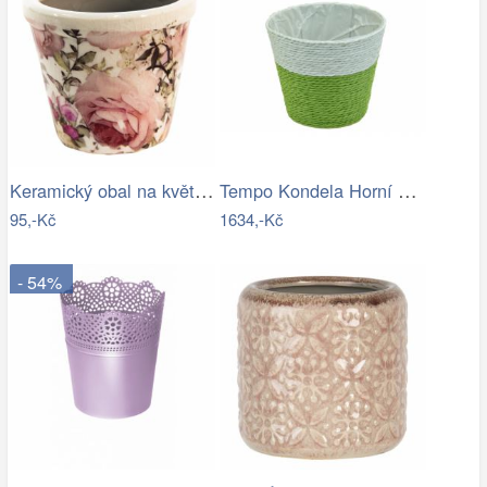
Keramický obal na květináč s růžemi…
Tempo Kondela Horní skříňka JULIA TYP 2…
95,-Kč
1634,-Kč
- 54%