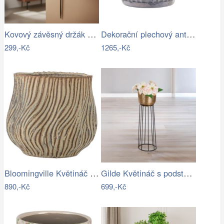
Kovový závěsný držák na květináč
Dekorační plechový antik obal na…
299,-Kč
1265,-Kč
Bloomingville Květináč Dua Ø 19 cm
Gilde Květináč s podstavcem, zlatý
890,-Kč
699,-Kč