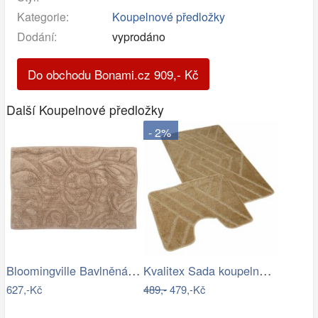
Kategorie:
Koupelnové předložky
Dodání:
vyprodáno
Do obchodu Bonami.cz
909
,-
Kč
Další Koupelnové předložky
- 2%
Bloomingville Bavlněná koupelnová…
Kvalitex Sada koupelnových předložek…
627,-Kč
489,-
479,-Kč