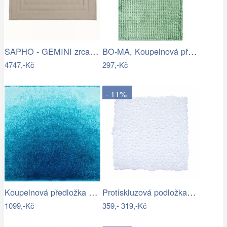
SAPHO - GEMINI zrcadlo s LED osvětlením…
BO-MA, Koupelnová předložka Ella micro…
4747,-Kč
297,-Kč
- 11%
Koupelnová předložka SUNSHINE
Protiskluzová podložka do sprchy…
1099,-Kč
359,-
319,-Kč