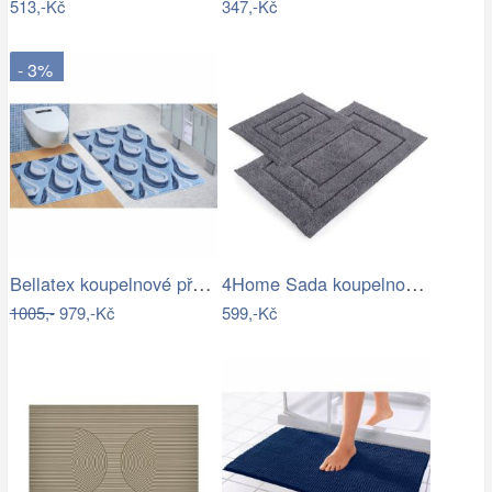
513,-Kč
347,-Kč
- 3%
Bellatex koupelnové předložky ULTRA…
4Home Sada koupelnových předložek Retta…
1005,-
979,-Kč
599,-Kč