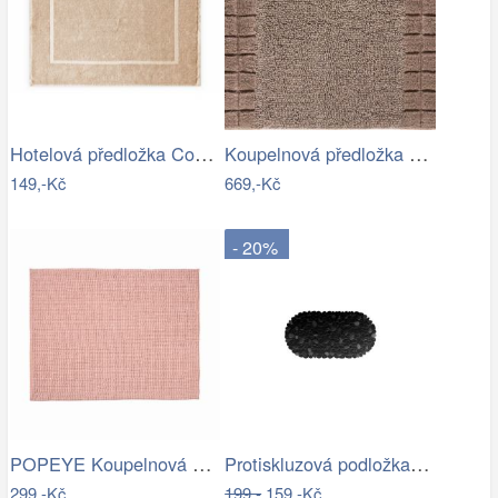
Hotelová předložka Comfort krémová 750g…
Koupelnová předložka CHESS
149,-Kč
669,-Kč
- 20%
POPEYE Koupelnová předložka 80 x 60 cm …
Protiskluzová podložka do koupelny…
299,-Kč
199,-
159,-Kč