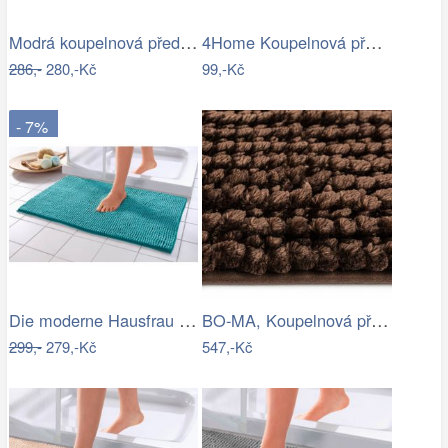
Modrá koupelnová předložka se srdíčkem …
4Home Koupelnová předložka Infinity, 50…
286,-
280,-Kč
99,-Kč
- 7%
Die moderne Hausfrau Koupelnová…
BO-MA, Koupelnová předložka Ella micro…
299,-
279,-Kč
547,-Kč