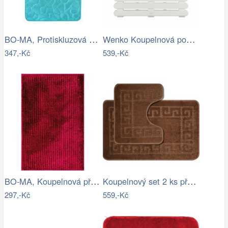
BO-MA, Protiskluzová koupelnová…
Wenko Koupelnová podložka do sprchy…
347,-Kč
539,-Kč
BO-MA, Koupelnová předložka Ella micro…
Koupelnový set 2 ks předložek WAYMORE
297,-Kč
559,-Kč