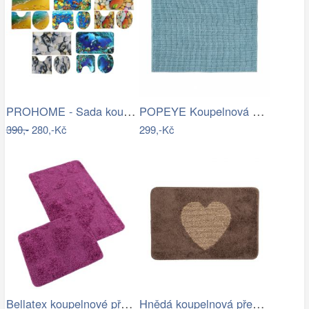
PROHOME - Sada koupelnová 3ks různé…
POPEYE Koupelnová předložka 80 x 60 cm …
390,-
280,-Kč
299,-Kč
Bellatex koupelnové předložky…
Hnědá koupelnová předložka se srdíčkem …