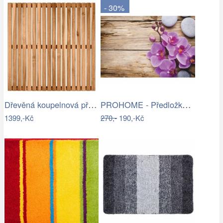
- 30%
Dřevěná koupelnová předložka, akatové…
PROHOME - Předložka koupelnová 45x70cm…
1399,-Kč
270,-
190,-Kč