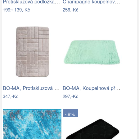
Protiskluzová podložka do koupelny…
Champagne koupelnová předložka se…
199,-
139,-Kč
256,-Kč
BO-MA, Protiskluzová koupelnová…
BO-MA, Koupelnová předložka Rabbit New…
347,-Kč
297,-Kč
- 8%