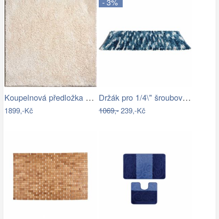
- 3%
Koupelnová předložka MARLA
Držák pro 1/4\" šroubováky a nástrčné…
1899,-Kč
1069,-
239,-Kč