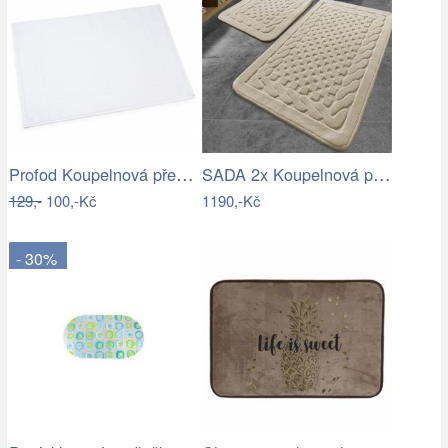
Profod Koupelnová předložka 2S bílá…
SADA 2x Koupelnová předložka BAMBI 60…
129,-
100,-Kč
1190,-Kč
- 30%