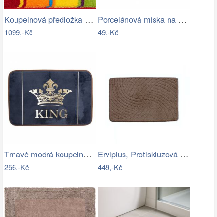
Koupelnová předložka SUMMERTIME
Porcelánová miska na creme brulee TORO…
1099,-Kč
49,-Kč
Tmavě modrá koupelnová předložka King -…
Erviplus, Protiskluzová koupelnová…
256,-Kč
449,-Kč