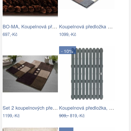
BO-MA, Koupelnová předložka Ella micro…
Koupelnová předložka BONA
697,-Kč
1099,-Kč
- 10%
Set 2 koupelnových předložek MERKUR
Koupelnová předložka, 50 x 80 cm, šedá,…
1199,-Kč
909,-
819,-Kč