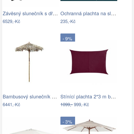
Závěsný slunečník s dřevěnou tyčí Ø 350…
Ochranná plachta na slunečník 200-300 cm
6529,-Kč
235,-Kč
- 9%
Bambusový slunečník se střechou z listů…
Stínící plachta 2*3 m bordó
6441,-Kč
1099,-
999,-Kč
- 3%