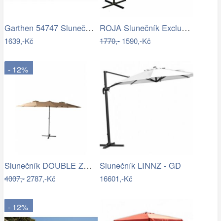
Garthen 54747 Slunečník 2,9 m sklopný -…
ROJA Slunečník Exclusive boční 300 cm -…
1639,-Kč
1770,-
1590,-Kč
- 12%
Slunečník DOUBLE ZWU-307 ROJAPLAST
Slunečník LINNZ - GD
4007,-
2787,-Kč
16601,-Kč
- 12%