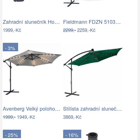
Zahradní slunečník Houseland Vortexa…
Fieldmann FDZN 5103 boční slunečník,…
1999,-Kč
2299,-
2259,-Kč
- 3%
Avenberg Velký polohovatelný slunečník…
Stilista zahradní slunečník 350 cm…
1999,-
1949,-Kč
3869,-Kč
- 25%
- 16%