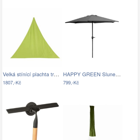
Velká stínící plachta trojcípá 4m
HAPPY GREEN Slunečník s kličkou 230 cm,…
1807,-Kč
799,-Kč