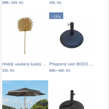
299,-
249,-Kč
492,-Kč
- 13%
Hnědý usušený kulatý dekorativní list…
Přisazený lustr BODO 1xE27/60W/230V…
330,-Kč
530,-
460,-Kč