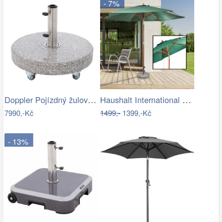
- 7%
Doppler Pojízdný žulový stojan s…
Haushalt International Dřevěný…
7990,-Kč
1499,-
1399,-Kč
- 13%