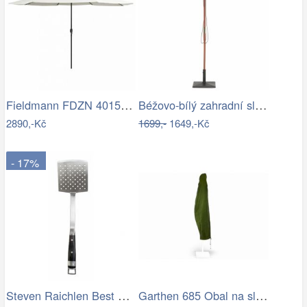
Fieldmann FDZN 4015 krémová
Béžovo-bílý zahradní slunečník ⌀260 cm…
2890,-Kč
1699,-
1649,-Kč
- 17%
Steven Raichlen Best of Barbecue…
Garthen 685 Obal na slunečník s…