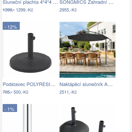
Sluneční plachta 4*4*4 m bílá
SONGMICS Zahradní slunečník Lyre šedý
1399,-
1299,-Kč
2955,-Kč
- 12%
Podstavec POLYRESIN 10kg ROJAPLAST
Naklápěcí slunečník ASL-E1116 Autronic
705,-
500,-Kč
2511,-Kč
- 1%