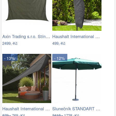
Axin Trading s.r.o. Stínící plachta…
Haushalt International Ochranný obal na…
2499,-Kč
499,-Kč
- 13%
- 12%
Haushalt International Stínící…
Slunečník STANDART 4m ROJAPLAST
879,-
769,-Kč
2418,-
1728,-Kč