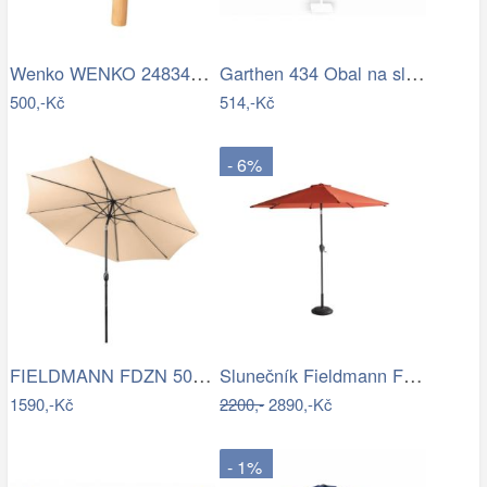
Wenko WENKO 24834100 - Stěrka BAMBUSa…
Garthen 434 Obal na slunečník s…
500,-Kč
514,-Kč
- 6%
FIELDMANN FDZN 5006 Slunečník krémový 3…
Slunečník Fieldmann FDZN 4014
1590,-Kč
2200,-
2890,-Kč
- 1%