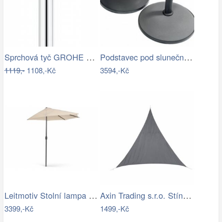
Sprchová tyč GROHE Euphoria Neutral…
Podstavec pod slunečník BRAGGE 50 kg -…
1119,-
1108,-Kč
3594,-Kč
Leitmotiv Stolní lampa ve tvaru hřibu…
Axin Trading s.r.o. Stínící plachta…
3399,-Kč
1499,-Kč