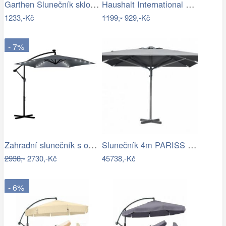
Garthen Slunečník sklopný s kličkou,…
Haushalt International Slunečník…
1233,-Kč
1199,-
929,-Kč
- 7%
Zahradní slunečník s osvětlením PL-882,…
Slunečník 4m PARISS - GD
2938,-
2730,-Kč
45738,-Kč
- 6%