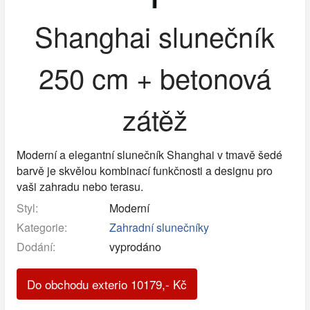
Shanghai slunečník
250 cm + betonová
zátěž
Moderní a elegantní slunečník Shanghai v tmavě šedé
barvě je skvělou kombinací funkčnosti a designu pro
vaši zahradu nebo terasu.
Styl:
Moderní
Kategorie:
Zahradní slunečníky
Dodání:
vyprodáno
Do obchodu exterio
10179
,-
Kč