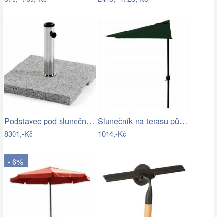
Podstavec pod slunečník ODDIN - GD
Slunečník na terasu půlkruhový - zelený…
8301,-Kč
1014,-Kč
- 6%