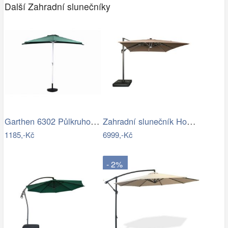
Další Zahradní slunečníky
Garthen 6302 Půlkruhový zahradní…
Zahradní slunečník Houseland Vexon s…
1185,-Kč
6999,-Kč
- 2%