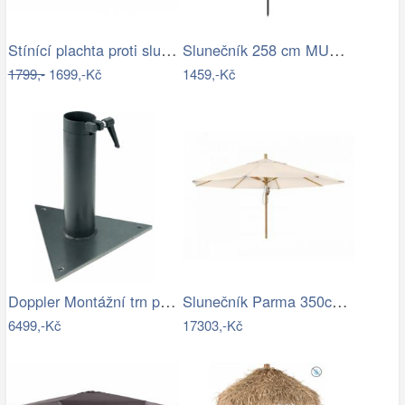
Stínící plachta proti slunci 3x4m bordó
Slunečník 258 cm MURASA Bílá
1799,-
1699,-Kč
1459,-Kč
Doppler Montážní trn pro slunečník…
Slunečník Parma 350cm -GD
6499,-Kč
17303,-Kč