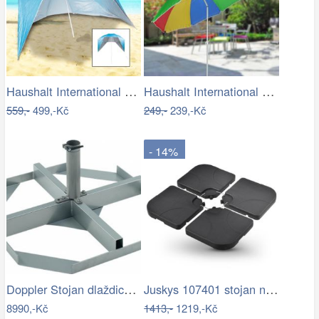
Haushalt International Plážový…
Haushalt International Slunečník duhový…
559,-
499,-Kč
249,-
239,-Kč
- 14%
Doppler Stojan dlaždicový pro slun.…
Juskys 107401 stojan na slunčeník černý…
8990,-Kč
1413,-
1219,-Kč