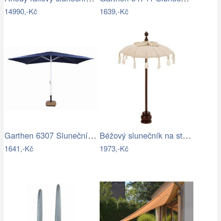
14990,-Kč
1639,-Kč
Garthen 6307 Slunečník obdélníkový 2x3…
Béžový slunečník na stůl s třásněmi a…
1641,-Kč
1973,-Kč