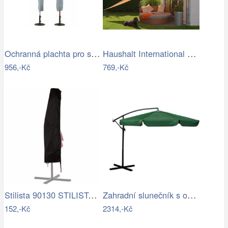
Ochranná plachta pro slunečníky - GD
Haushalt International Stínící…
956,-Kč
769,-Kč
Stilista 90130 STILISTA Obal na 350 cm…
Zahradní slunečník s obalem PL-881,…
152,-Kč
2314,-Kč