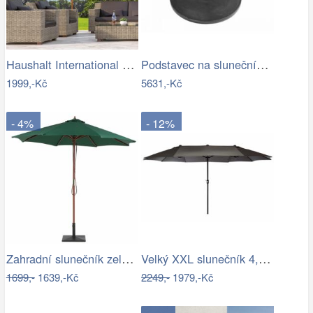
Haushalt International Dřevěný…
Podstavec na slunečník 50kg-GD
1999,-Kč
5631,-Kč
- 4%
- 12%
Zahradní slunečník zelený kruhový…
Velký XXL slunečník 4,5 m - antracit,…
1699,-
1639,-Kč
2249,-
1979,-Kč