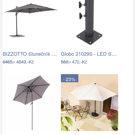
BIZZOTTO Slunečník SIVIGLIA taupe 3x3m
Globo 21029S - LED Stm. nab. dot.…
6465,-
4849,-Kč
560,-
470,-Kč
- 23%