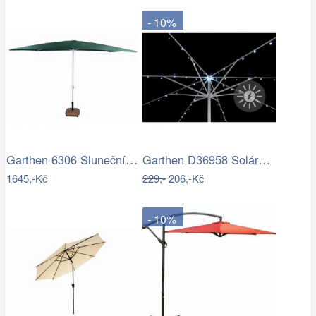
- 10%
Garthen 6306 Slunečník obdélníkový 2x3…
Garthen D36958 Solární blikající řetěz…
1645,-Kč
229,-
206,-Kč
- 10%