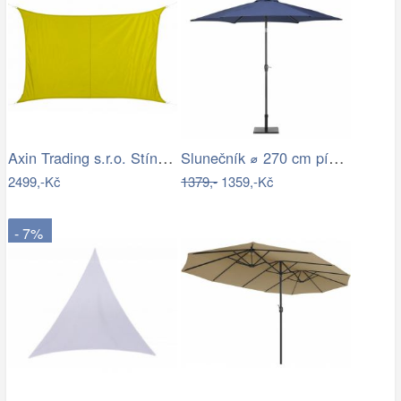
Axin Trading s.r.o. Stínící plachta…
Slunečník ⌀ 270 cm pískově béžový VARESE
2499,-Kč
1379,-
1359,-Kč
- 7%