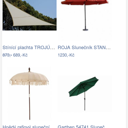
Stínící plachta TROJÚHELNÍK Rojaplast
ROJA Slunečník STANDART 3m - terracota
873,-
689,-Kč
1230,-Kč
Hnědý rafiový slunečník s třásněmi…
Garthen 54741 Slunečník ø 290 cm -…