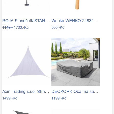
ROJA Slunečník STANDART 4m - terracota
Wenko WENKO 24834100 - Stěrka BAMBUSa…
1149,-
1730,-Kč
500,-Kč
Axin Trading s.r.o. Stínící plachta…
DEOKORK Obal na zahradní nábytek…
1499,-Kč
1199,-Kč