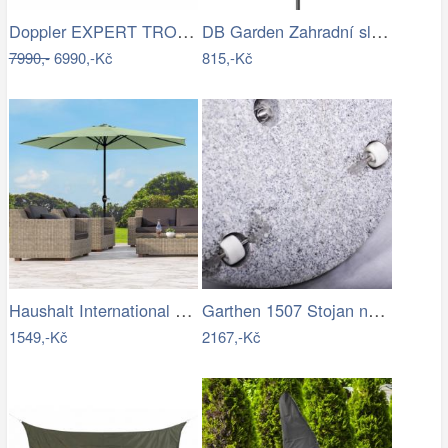
Doppler EXPERT TROLLEY 50kg - pojízdný…
DB Garden Zahradní slunečník Diane…
7990,-
6990,-Kč
815,-Kč
Haushalt International Kovový slunečník…
Garthen 1507 Stojan na slunečník …
1549,-Kč
2167,-Kč