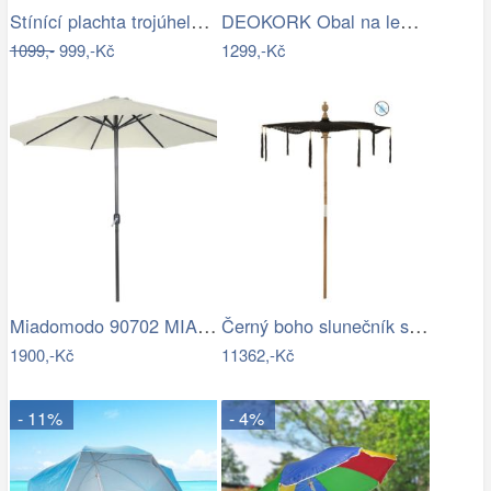
Stínící plachta trojúhelník 3*3*3 m šedá
DEOKORK Obal na lehátko 235x90x60 cm
1099,-
999,-Kč
1299,-Kč
Miadomodo 90702 MIADOMODO Slunečník s…
Černý boho slunečník s dřevěnou tyčí a…
1900,-Kč
11362,-Kč
- 11%
- 4%