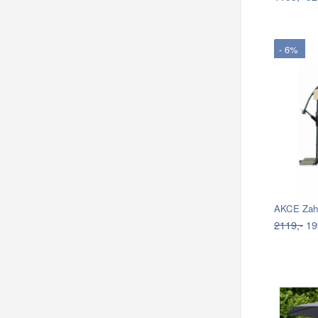
- 6%
AKCE Zahr
2119,-
19