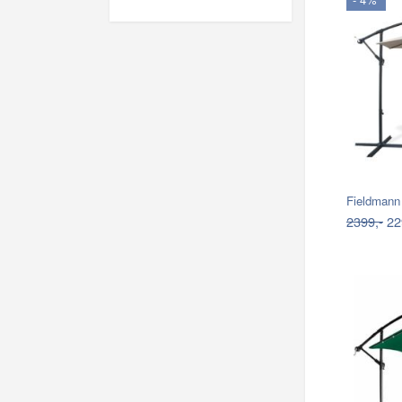
Fieldmann
2399,-
22