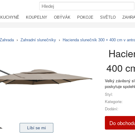
KUCHYNĚ
KOUPELNY
OBÝVÁK
POKOJE
SVĚTLO
ZAHR
Zahrada
›
Zahradní slunečníky
›
Hacienda slunečník 300 × 400 cm v antra
Hacie
400 cm
Velký závěsný s
poskytuje spolehl
Styl:
Kategorie:
Dodání:
Do obchodu