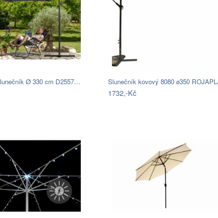
slunečník Ø 330 cm D2557…
Slunečník kovový 8080 ø350 ROJAP
1732,-Kč