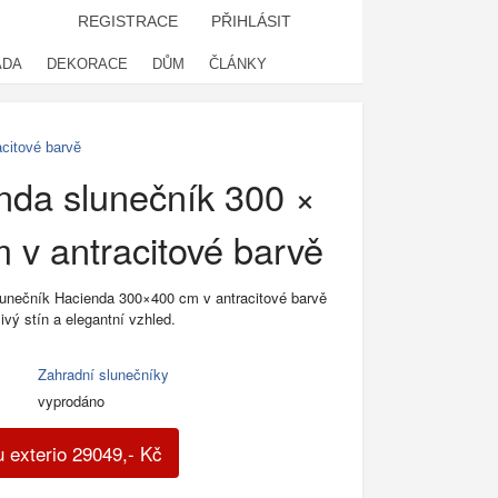
REGISTRACE
PŘIHLÁSIT
ADA
DEKORACE
DŮM
ČLÁNKY
citové barvě
nda slunečník 300 ×
 v antracitové barvě
lunečník Hacienda 300×400 cm v antracitové barvě
ivý stín a elegantní vzhled.
Zahradní slunečníky
vyprodáno
 exterio
29049
,-
Kč