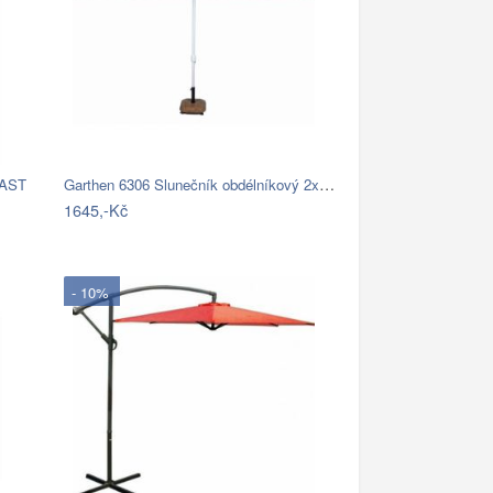
Garthen 6306 Slunečník obdélníkový 2x3…
LAST
1645,-Kč
- 10%