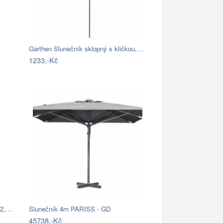
Garthen Slunečník sklopný s kličkou,…
1233,-Kč
82,…
Slunečník 4m PARISS - GD
45738,-Kč