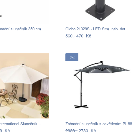
ahradní slunečník 350 cm…
Globo 21029S - LED Stm. nab. dot.…
560,-
470,-Kč
- 7%
nternational Slunečník…
Zahradní slunečník s osvětlením PL-8
9,-Kč
2938,-
2730,-Kč