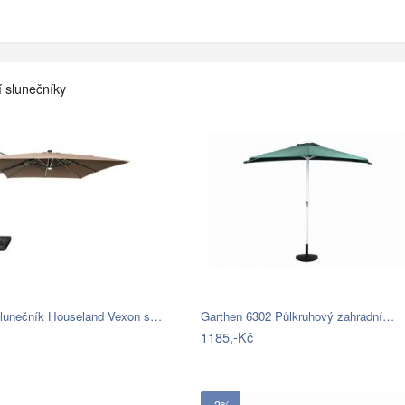
í slunečníky
slunečník Houseland Vexon s…
Garthen 6302 Půlkruhový zahradní…
1185,-Kč
- 3%