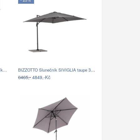
BIZZOTTO Slunečník SIVIGLIA taupe 3x3m
ník…
6465,-
4849,-Kč