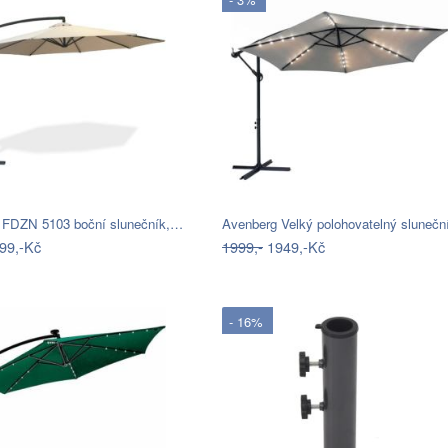
 FDZN 5103 boční slunečník,…
Avenberg Velký polohovatelný sluneč
99,-Kč
1999,-
1949,-Kč
- 16%