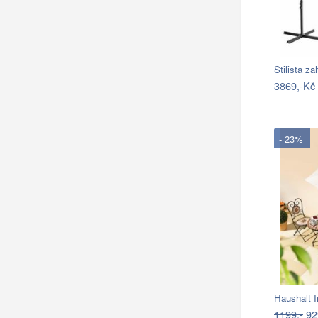
Stilista z
3869,-Kč
- 23%
Haushalt I
1199,-
92