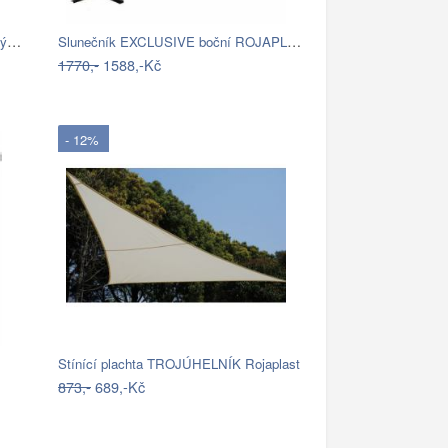
Garthen 54747 Slunečník 2,9 m sklopný -…
Slunečník EXCLUSIVE boční ROJAPLAST
1770,-
1588,-Kč
- 12%
Stínící plachta TROJÚHELNÍK Rojaplast
873,-
689,-Kč