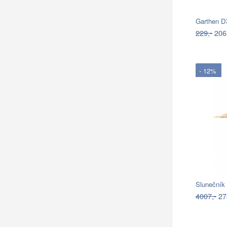
Garthen D3
229,-
206
- 12%
4007,-
27