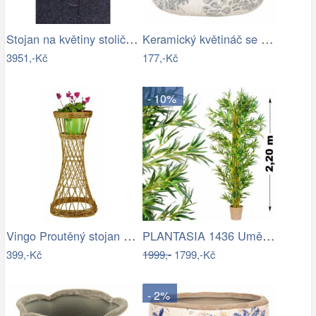
Stojan na květiny stolička - IS
Keramický květináč se šedými květy…
3951,-Kč
177,-Kč
- 10%
Vingo Proutěný stojan na květiny…
PLANTASIA 1436 Umělá květina strom - …
399,-Kč
1999,-
1799,-Kč
- 2%