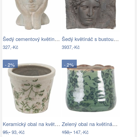
Šedý cementový květináč hlava ženy v…
Šedý květináč s bustou v antickém stylu…
327,-Kč
3937,-Kč
- 2%
- 2%
Keramický obal na květináč se zelenými…
Zelený obal na květináč s květy a…
95,-
93,-Kč
150,-
147,-Kč