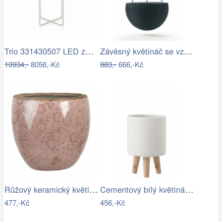
Trio 331430507 LED závěsné stropní…
Závěsný květináč se vzorem- RJ
10934,-
8056,-Kč
883,-
666,-Kč
Růžový keramický květináč s popraskáním…
Cementový bílý květináč na dřevěných…
477,-Kč
456,-Kč