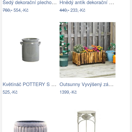
Šedý dekorační plechový džbánek s…
Hnědý antik dekorační stolek na květiny…
760,-
554,-Kč
440,-
233,-Kč
Květináč POTTERY S House Doctor -…
Outsunny Vyvýšený záhon z jedlového…
525,-Kč
1399,-Kč