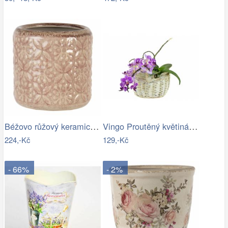
Béžovo růžový keramický květináč se…
Vingo Proutěný květináč košíček s…
224,-Kč
129,-Kč
- 66%
- 2%