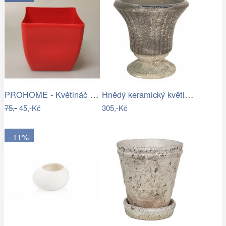
PROHOME - Květináč COUBI 19 hranatý…
Hnědý keramický květináč s patinou v…
75,-
45,-Kč
305,-Kč
- 11%