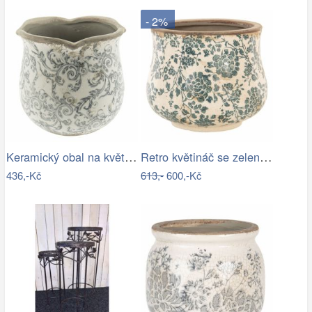
- 2%
Keramický obal na květináč s ornamenty …
Retro květináč se zelenými květy Tien…
436,-Kč
613,-
600,-Kč