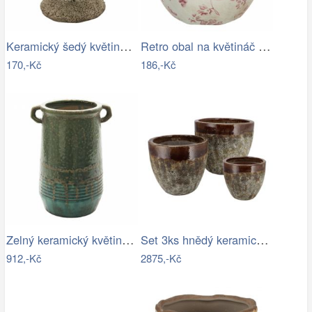
Keramický šedý květináč v antickém…
Retro obal na květináč s růžovými květy…
170,-Kč
186,-Kč
Zelný keramický květináč/váza s uchy…
Set 3ks hnědý keramický květináč…
912,-Kč
2875,-Kč