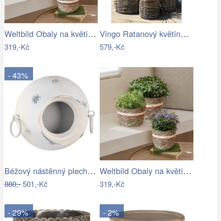
Weltbild Obaly na květináče z mořské…
Vingo Ratanový květináč - kulatý…
319,-Kč
579,-Kč
- 43%
Béžový nástěnný plechový květináč Fun…
Weltbild Obaly na květináče z mořské…
880,-
501,-Kč
319,-Kč
- 29%
- 2%