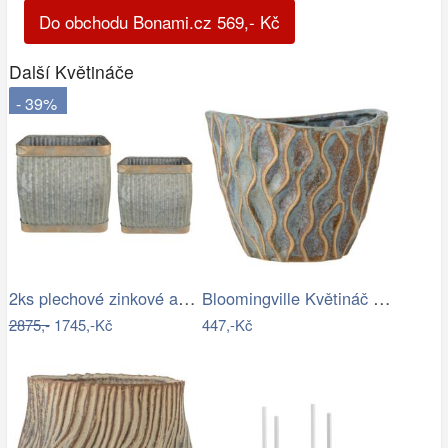
Do obchodu Bonami.cz
569
,-
Kč
Další Květináče
- 39%
2ks plechové zinkové antik obaly na…
Bloomingville Květináč Feren Ø 12 cm
2875,-
1745,-Kč
447,-Kč