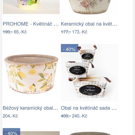
PROHOME - Květináč kulatý vysoký…
Keramický obal na květináč s růžemi…
190,-
65,-Kč
177,-
173,-Kč
- 40%
Béžový keramický obal na květináč s…
Obal na květináč sada 3ks
204,-Kč
400,-
240,-Kč
- 40%