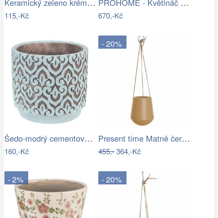
Keramický zeleno krémový květináč se…
PROHOME - Květináč hrnek Levandule
115,-Kč
670,-Kč
- 20%
Šedo-modrý cementový obal na květináč s…
Present time Matně černý keramický…
160,-Kč
455,-
364,-Kč
- 2%
- 20%