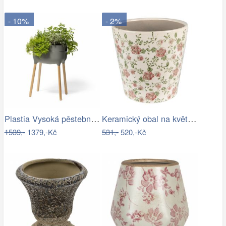
- 10%
- 2%
Plastia Vysoká pěstební nádoba Urbalive…
Keramický obal na květináč s růžovými…
1539,-
1379,-Kč
531,-
520,-Kč