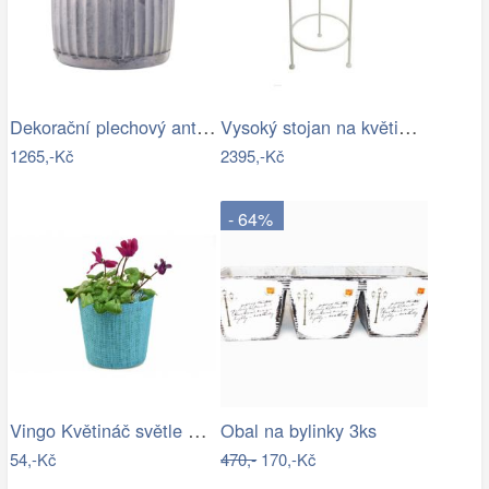
Dekorační plechový antik obal na…
Vysoký stojan na květiny provence - SD
1265,-Kč
2395,-Kč
- 64%
Vingo Květináč světle modrý s…
Obal na bylinky 3ks
54,-Kč
470,-
170,-Kč