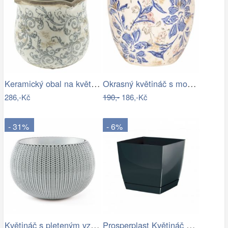
Keramický obal na květináč s ornamenty …
Okrasný květináč s modrými květy - Ø…
286,-Kč
190,-
186,-Kč
- 31%
- 6%
Květináč s pleteným vzorem - RJ
Prosperplast Květináč Coubi Square s…