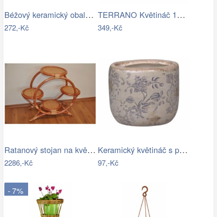
Béžový keramický obal na květináč se…
TERRANO Květináč 15 cm
272,-Kč
349,-Kč
Ratanový stojan na květináče - AX
Keramický květináč s popraskáním Melun …
2286,-Kč
97,-Kč
- 7%