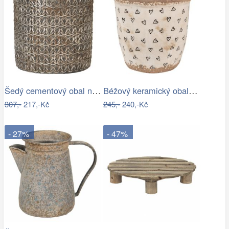
Šedý cementový obal na květináč s…
Béžový keramický obal na květináč se…
307,-
217,-Kč
245,-
240,-Kč
- 27%
- 47%