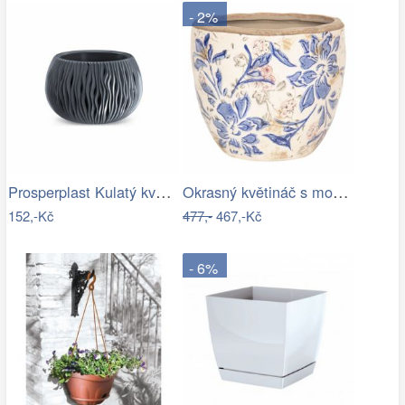
- 2%
Prosperplast Kulatý květináč s vkladem …
Okrasný květináč s modrými květy - Ø 18…
152,-Kč
477,-
467,-Kč
- 6%