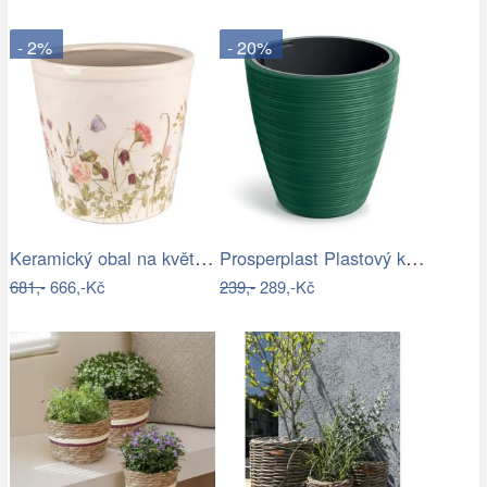
- 2%
- 20%
Keramický obal na květináč s lučními…
Prosperplast Plastový květináč Venas…
681,-
666,-Kč
239,-
289,-Kč