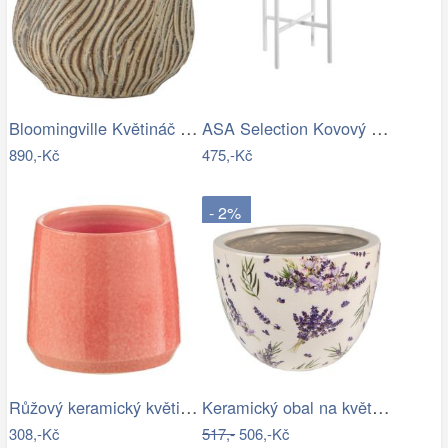
Bloomingville Květináč Dua Ø 19 cm
ASA Selection Kovový stojan na květináč…
890,-Kč
475,-Kč
- 2%
Růžový keramický květináč J-line Asol…
Keramický obal na květináč s levandulí…
308,-Kč
517,-
506,-Kč