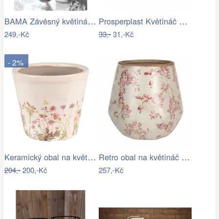
BAMA Závěsný květináč GONDOLA TR, 28cm
Prosperplast Květináč Coubi Square s…
249,-Kč
33,-
31,-Kč
- 2%
Keramický obal na květináč s lučními…
Retro obal na květináč s růžovými květy…
204,-
200,-Kč
257,-Kč