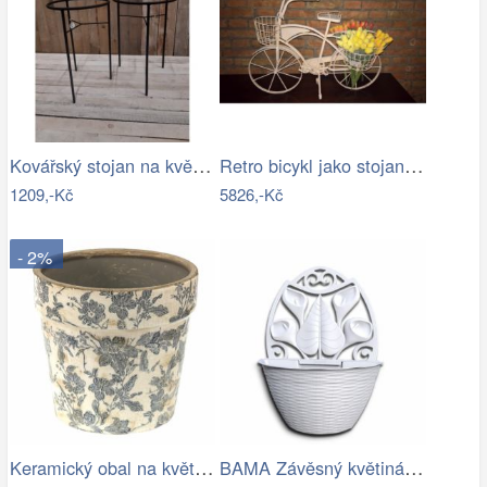
Kovářský stojan na květináč
Retro bicykl jako stojan na květiny - EW
1209,-Kč
5826,-Kč
- 2%
Keramický obal na květináč se šedými…
BAMA Závěsný květináč GERLA, 32cm