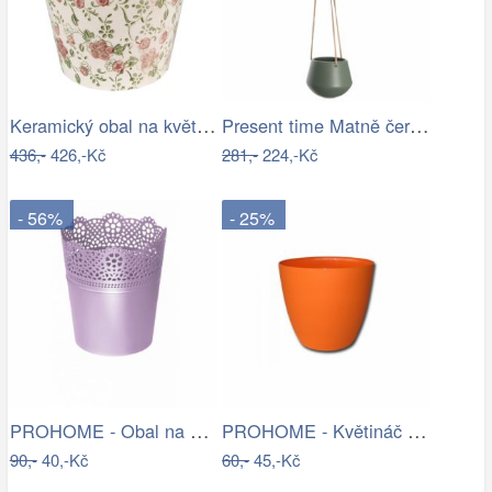
Keramický obal na květináč s růžovými…
Present time Matně černý keramický…
436,-
426,-Kč
281,-
224,-Kč
- 56%
- 25%
PROHOME - Obal na květináč LACE 18cm
PROHOME - Květináč dekorační ELLA 21cm…
90,-
40,-Kč
60,-
45,-Kč