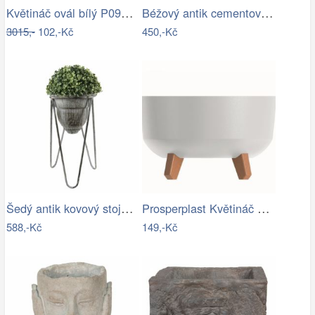
Květináč ovál bílý P0990/2
Béžový antik cementový květináč s…
3015,-
102,-Kč
450,-Kč
Šedý antik kovový stojan na květiny - Ø…
Prosperplast Květináč Gracyeen bílý,…
588,-Kč
149,-Kč