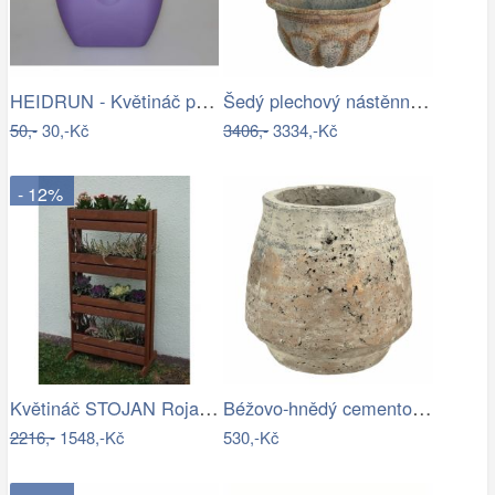
HEIDRUN - Květináč plast 16x16cm různé…
Šedý plechový nástěnný květináč ve…
50,-
30,-Kč
3406,-
3334,-Kč
- 12%
Květináč STOJAN Rojaplast
Béžovo-hnědý cementový květináč s…
2216,-
1548,-Kč
530,-Kč