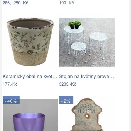
286,-
280,-Kč
190,-Kč
Keramický obal na květináč se zelenými…
Stojan na květiny provence
177,-Kč
3233,-Kč
- 40%
- 2%