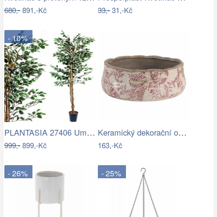
680,-
891,-Kč
33,-
31,-Kč
- 10%
PLANTASIA 27406 Umělý strom rostlina -…
Keramický dekorační obal na květináč s…
999,-
899,-Kč
163,-Kč
- 26%
- 25%