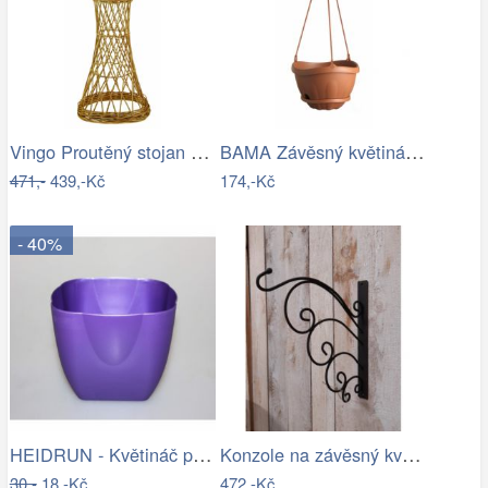
Vingo Proutěný stojan na květiny…
BAMA Závěsný květináč s miskou GONDOLA…
471,-
439,-Kč
174,-Kč
- 40%
HEIDRUN - Květináč plast 13x13cm různé…
Konzole na závěsný květináč - IS
30,-
18,-Kč
472,-Kč