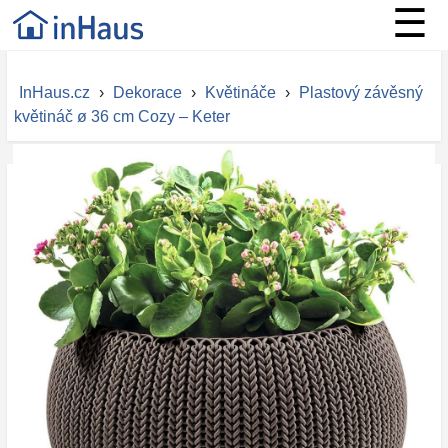
☰
InHaus.cz
›
Dekorace
›
Květináče
›
Plastový závěsný
květináč ø 36 cm Cozy – Keter