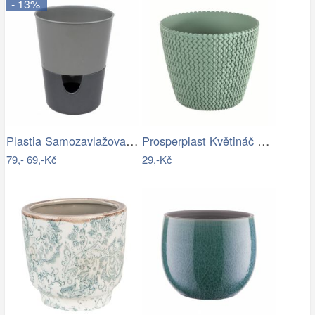
- 13%
Plastia Samozavlažovací květináč…
Prosperplast Květináč Splofy šalvěj,…
79,-
69,-Kč
29,-Kč