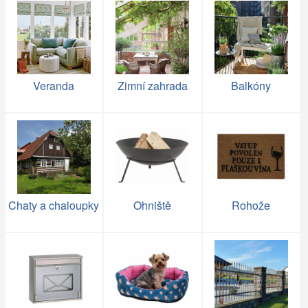
Veranda
Zimní zahrada
Balkóny
Chaty a chaloupky
Ohniště
Rohože