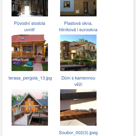
Původní stodola
Plastová okna,
uvnitř
hliníková i eurookna
pro rodinné…
terasa_pergola_13.jpg
Dům s kamennou
věží
Soubor_002(3).jpeg