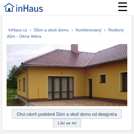
☰
InHaus.cz
›
Dům a okolí domu
›
Kombinovaný
›
Rodinný
dům - Okna Vekra
Chci návrh podobné Dům a okolí domu od designéra