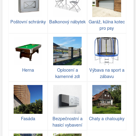
Poštovní schránky
Balkonový nábytek
Garáž, kůlna kotec
pro psy
Herna
Oplocení a
Výbava na sport a
kamenné zdi
zábavu
(gabiony)
Fasáda
Bezpečnostní a
Chaty a chaloupky
hasicí vybavení