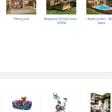
Pěkný srub
Realizace FOCUS home -
Rodinný dům - O
ToTEM
Vekra