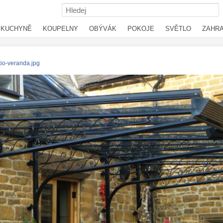
KUCHYNĚ
KOUPELNY
OBÝVÁK
POKOJE
SVĚTLO
ZAHR
tio-veranda.jpg