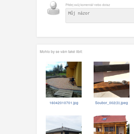
Přidej svůj komentář nebo dotaz
Mohlo by se vám také líbit:
16042010701.jpg
Soubor_002(3).jpeg