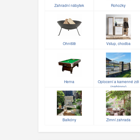
Zahradní nábytek
Rohožky
Ohniště
Vstup, chodba
Herna
Oplocení a kamenné zdi
(gabiony)
Balkóny
Zimní zahrada