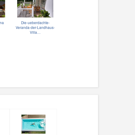
kna
Die-ueberdachte-
Veranda-der-Landhaus-
Villa…