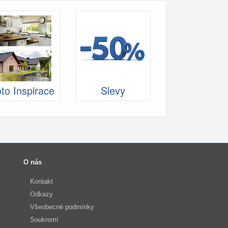
to Inspirace
Slevy
O nás
Kontakt
Odkazy
Všeobecné podmínky
Soukromí