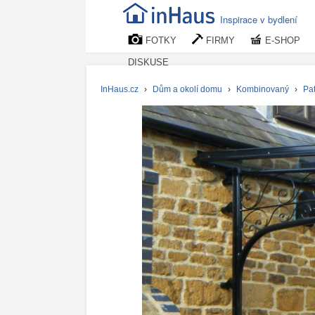
Inspirace v bydlení
FOTKY
FIRMY
E-SHOP
DISKUSE
InHaus.cz
›
Dům a okolí domu
›
Kombinovaný
›
Pa