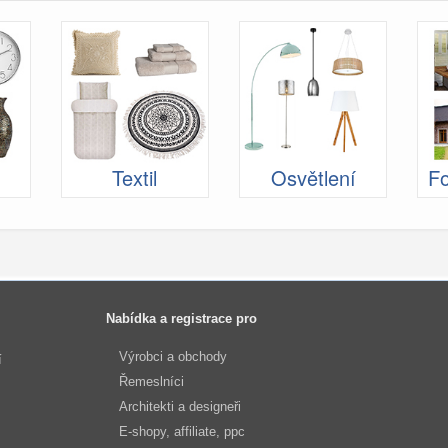
Textil
Osvětlení
Fo
Nabídka a registrace pro
Výrobci a obchody
í
Řemeslníci
Architekti a designeři
E-shopy, affiliate, ppc