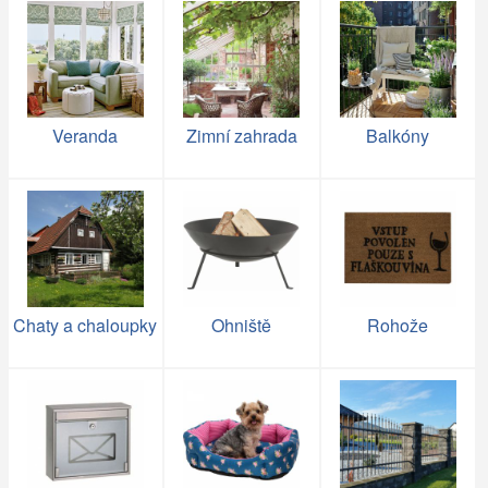
Veranda
Zimní zahrada
Balkóny
Chaty a chaloupky
Ohniště
Rohože