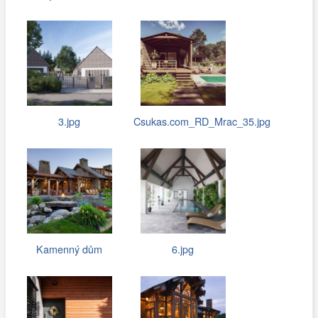
3.jpg
Csukas.com_RD_Mrac_35.jpg
Kamenný dům
6.jpg