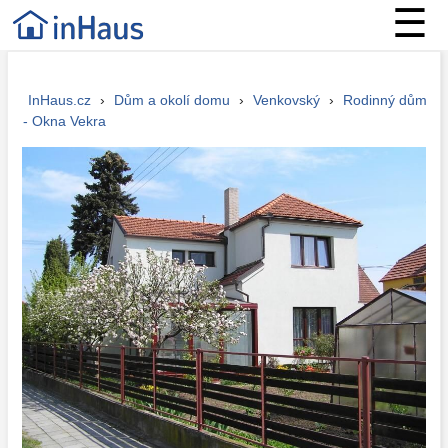
☰
InHaus.cz
›
Dům a okolí domu
›
Venkovský
›
Rodinný dům
- Okna Vekra