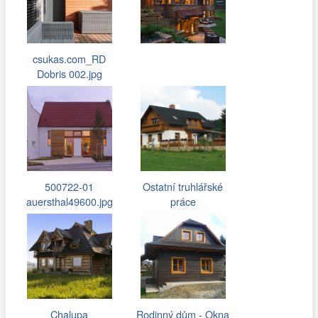
csukas.com_RD
Dobris 002.jpg
500722-01
Ostatní truhlářské
auersthal49600.jpg
práce
Chalupa
Rodinný dům - Okna