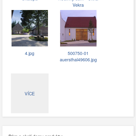
Vekra
4.jpg
500750-01
auersthal49606.jpg
VÍCE