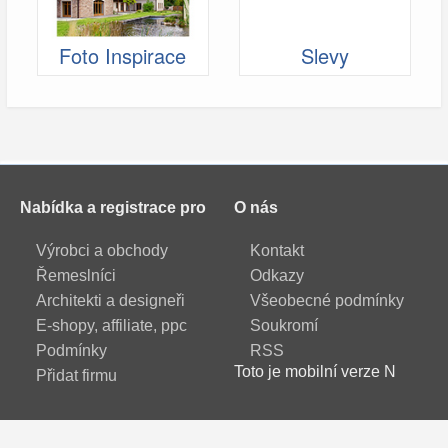
Foto Inspirace
Slevy
Nabídka a registrace pro
O nás
Výrobci a obchody
Kontakt
Řemeslníci
Odkazy
Architekti a designeři
Všeobecné podmínky
E-shopy, affiliate, ppc
Soukromí
Podmínky
RSS
Toto je mobilní verze N
Přidat firmu