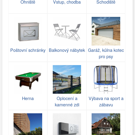
Ohniště
Vstup, chodba
Schodiště
Poštovní schránky
Balkonový nábytek
Garáž, kůlna kotec
pro psy
Herna
Oplocení a
Výbava na sport a
kamenné zdi
zábavu
(gabiony)