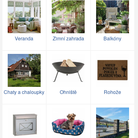
Veranda
Zimní zahrada
Balkóny
Chaty a chaloupky
Ohniště
Rohože