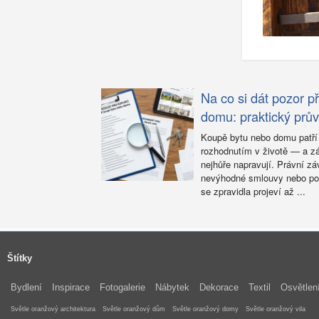
Na co si dát pozor p
domu: praktický prův
Koupě bytu nebo domu patří
rozhodnutím v životě — a zá
nejhůře napravují. Právní zá
nevýhodné smlouvy nebo po
se zpravidla projeví až ...
Štítky
Bydlení
Inspirace
Fotogalerie
Nábytek
Dekorace
Textil
Osvětlen
Světle oranžový architektura
Světle oranžový dům
Světle oranžový domy
Světle oranžový vila