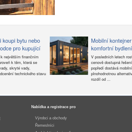
ři koupi bytu nebo
Mobilní kontejner
odce pro kupující
komfortní bydlení 
 k největším finančním
V posledních letech rost
roveň k těm, která se
cenově dostupná řešení 
vady, skryté vady,
popředí dostává mobilní 
dcenění technického stavu
plnohodnotnou alternat
rozdíl od ...
Nabídka a registrace pro
Výrobci a obchody
í
Řemeslníci