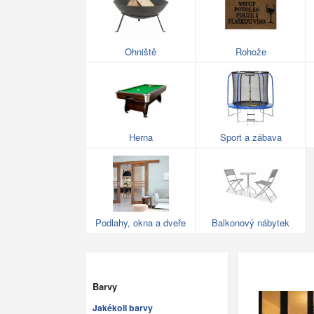
Ohniště
Rohože
Herna
Sport a zábava
Podlahy, okna a dveře
Balkonový nábytek
Barvy
Jakékoli barvy