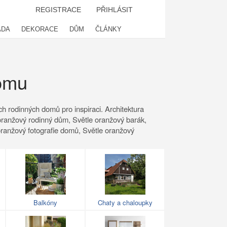
REGISTRACE
PŘIHLÁSIT
ADA
DEKORACE
DŮM
ČLÁNKY
domu
ch rodinných domů pro inspiraci. Architektura
 oranžový rodinný dům, Světle oranžový barák,
 oranžový fotografie domů, Světle oranžový
Balkóny
Chaty a chaloupky