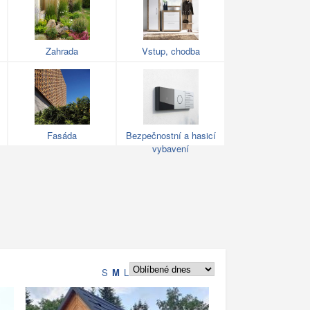
Zahrada
Vstup, chodba
Fasáda
Bezpečnostní a hasicí
vybavení
S
M
L