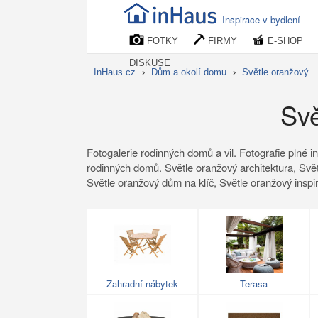
Inspirace v bydlení
FOTKY
FIRMY
E-SHOP
DISKUSE
InHaus.cz
›
Dům a okolí domu
›
Světle oranžový
Svě
Fotogalerie rodinných domů a vil. Fotografie plné i
rodinných domů. Světle oranžový architektura, Svě
Světle oranžový dům na klíč, Světle oranžový inspi
Zahradní nábytek
Terasa