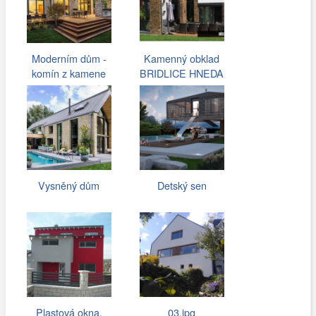
Moderním dům -
Kamenný obklad
komín z kamene
BRIDLICE HNEDA
Vysněný dům
Detský sen
Plastová okna,
03.jpg