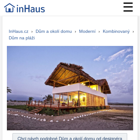
☰
InHaus.cz
›
Dům a okolí domu
›
Moderní
›
Kombinovaný
›
Dům na pláži
Chci návrh podobné Dům a okolí domu od designéra