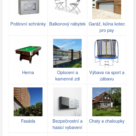
Poštovní schránky
Balkonový nábytek
Garáž, kůlna kotec
pro psy
Herna
Oplocení a
Výbava na sport a
kamenné zdi
zábavu
(gabiony)
Fasáda
Bezpečnostní a
Chaty a chaloupky
hasicí vybavení