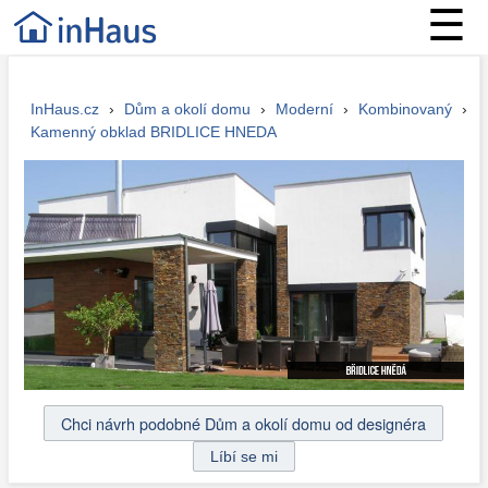
☰
InHaus.cz
›
Dům a okolí domu
›
Moderní
›
Kombinovaný
›
Kamenný obklad BRIDLICE HNEDA
Chci návrh podobné Dům a okolí domu od designéra