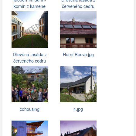
komín z kamene
červeného cedru
Dřevěná fasáda z
Horní Becva.jpg
červeného cedru
cohousing
4.jpg