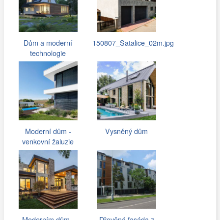
Dům a moderní
150807_Satalice_02m.jpg
technologie
Moderní dům -
Vysněný dům
venkovní žaluzie
Moderním dům -
Dřevěná fasáda z