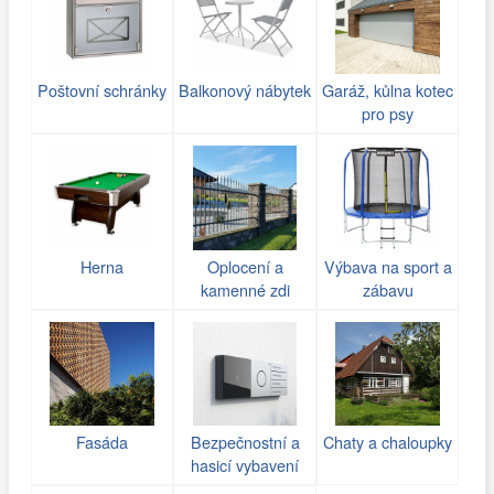
Poštovní schránky
Balkonový nábytek
Garáž, kůlna kotec
pro psy
Herna
Oplocení a
Výbava na sport a
kamenné zdi
zábavu
(gabiony)
Fasáda
Bezpečnostní a
Chaty a chaloupky
hasicí vybavení