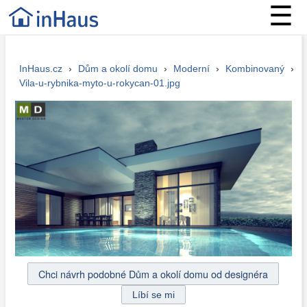
☰
InHaus.cz
›
Dům a okolí domu
›
Moderní
›
Kombinovaný
›
Vila-u-rybnika-myto-u-rokycan-01.jpg
Chci návrh podobné Dům a okolí domu od designéra