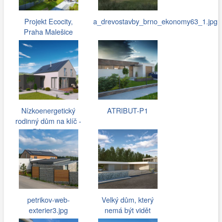
Projekt Ecocity,
a_drevostavby_brno_ekonomy63_1.jpg
Praha Malešice
Nízkoenergetický
ATRIBUT-P1
rodinný dům na klíč -
Dům na…
petrikov-web-
Velký dům, který
exterier3.jpg
nemá být vidět