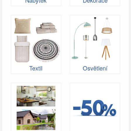
Nábytek
Dekorace
Textil
Osvětlení