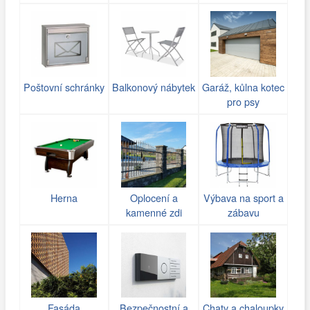
Poštovní schránky
Balkonový nábytek
Garáž, kůlna kotec
pro psy
Herna
Oplocení a
Výbava na sport a
kamenné zdi
zábavu
(gabiony)
Fasáda
Bezpečnostní a
Chaty a chaloupky