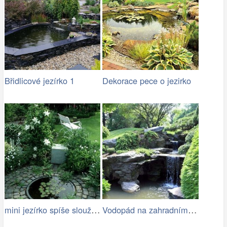
Břidlicové jezírko 1
Dekorace pece o jezirko
mini jezírko spíše slouží jako pítko…
Vodopád na zahradním jezírku