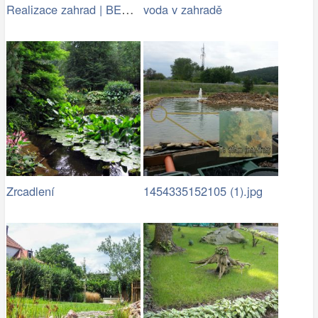
Realizace zahrad | BENED - zahradní…
voda v zahradě
Zrcadlení
1454335152105 (1).jpg