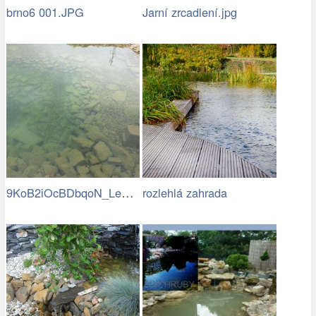
brno6 001.JPG
Jarní zrcadlení.jpg
9KoB2iOcBDbqoN_LeD-v_BVRKRg-eH7a8vjtUp9…
rozlehlá zahrada