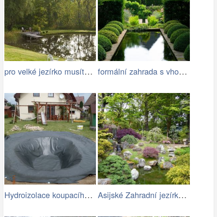
pro velké jezírko musíte mít dost místa
formální zahrada s vhodně zvoleným…
Hydroizolace koupacího jezírka
Asijské Zahradní jezírko s kameny