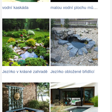
malou vodní plochu můžete mít i na…
vodní kaskáda
Jezírko v krásné zahradě
Jezírko obložené břidlicí