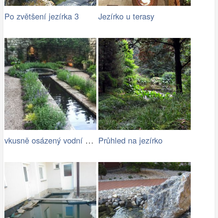
Po zvětšení jezírka 3
Jezírko u terasy
vkusně osázený vodní kanál s jezírkem
Průhled na jezírko