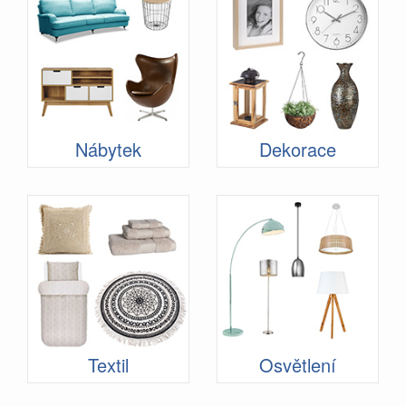
Nábytek
Dekorace
Textil
Osvětlení