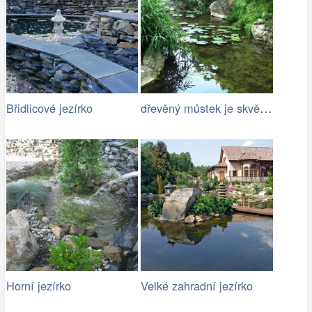
dřevěný můstek je skvělým doplňkem…
Břidlicové jezírko
Horní jezírko
Velké zahradní jezírko