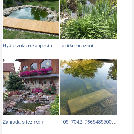
Hydroizolace koupacího jezírka
jezírko osázení
10917042_766548950087847…
Zahrada s jezírkem