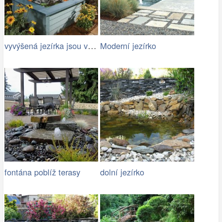
vyvýšená jezírka jsou vhodná pro rodiny…
Moderní jezírko
fontána poblíž terasy
dolní jezírko