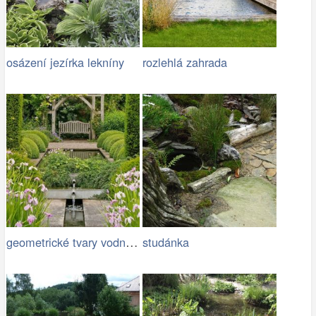
osázení jezírka lekníny
rozlehlá zahrada
geometrické tvary vodních ploch jsou…
studánka