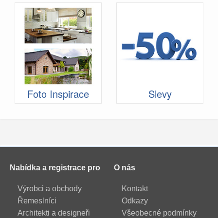
Foto Inspirace
Slevy
Nabídka a registrace pro
O nás
Výrobci a obchody
Kontakt
Řemeslníci
Odkazy
Architekti a designeři
Všeobecné podmínky