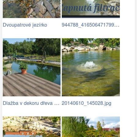
944788_416506471799940_187814829_n (1)…
Dvoupatrové jezírko
Dlažba v dekoru dřeva u zahradního…
20140610_145028.jpg