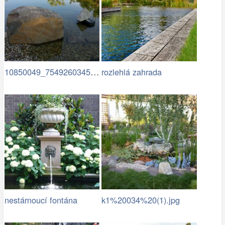
10850049_754926034583472…
rozlehlá zahrada
nestárnoucí fontána
k1%20034%20(1).jpg