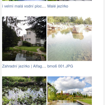
i velmi malá vodní plocha oživí zahradu
Malé jezírko
Zahradní jezírko | Alfagreen.cz
brno6 001.JPG