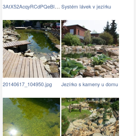
3AtX52AcqyRCdPQeBlSciXoEugVrbvqBJTPN0Dx…
Systém lávek v jezírku
20140617_104950.jpg
Jezírko s kameny u domu