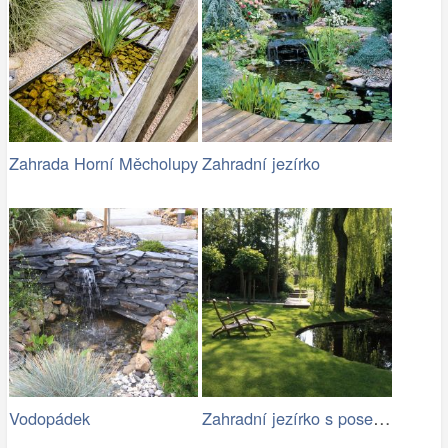
Zahrada Horní Měcholupy
Zahradní jezírko
Zahradní jezírko s posezením ve stínu
Vodopádek