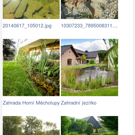
10307233_789500831125992…
20140617_105012.jpg
Zahrada Horní Měcholupy
Zahradní jezírko