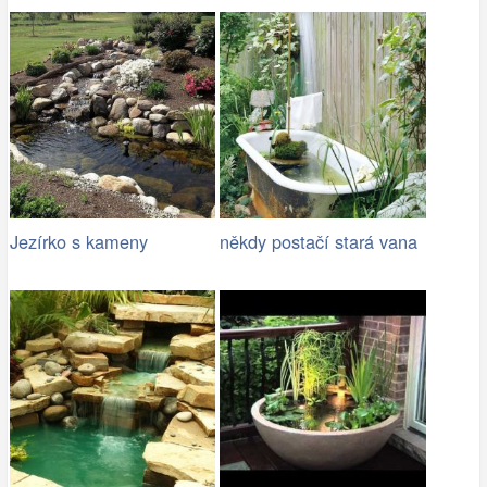
Jezírko s kameny
někdy postačí stará vana