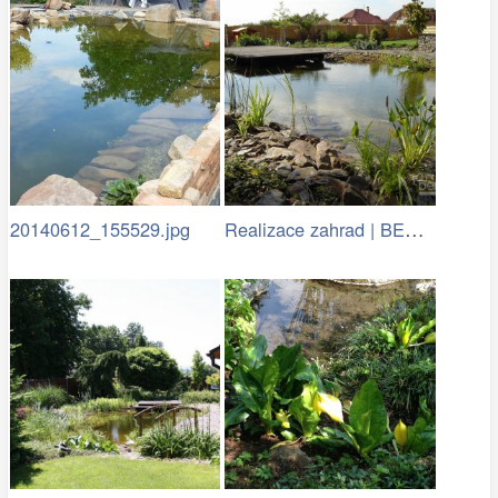
Realizace zahrad | BENED - zahradní…
20140612_155529.jpg