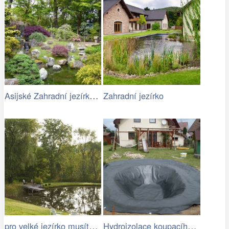
Asijské Zahradní jezírko s kameny
Zahradní jezírko
pro velké jezírko musíte mít dost místa
Hydroizolace koupacího jezírka