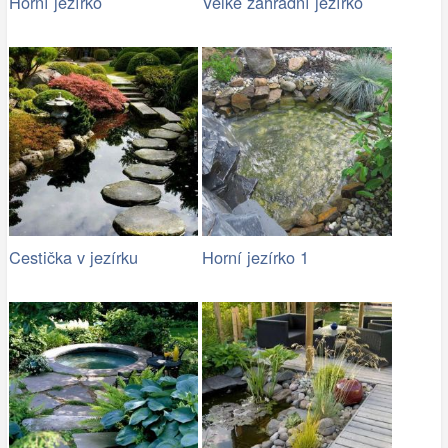
Horní jezírko
Velké zahradní jezírko
Cestička v jezírku
Horní jezírko 1