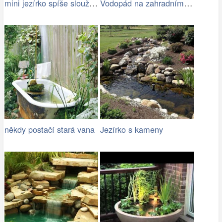
mini jezírko spíše slouží jako pítko…
Vodopád na zahradním jezírku
někdy postačí stará vana
Jezírko s kameny