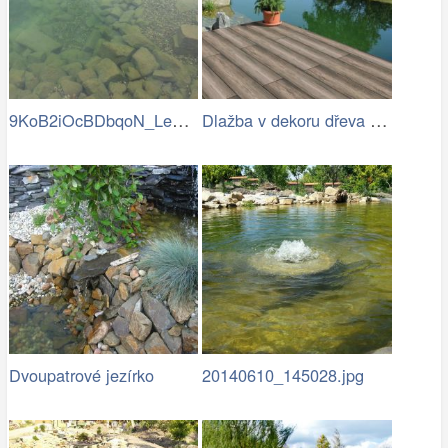
9KoB2iOcBDbqoN_LeD-v_BVRKRg-eH7a8vjtUp9…
Dlažba v dekoru dřeva u zahradního…
Dvoupatrové jezírko
20140610_145028.jpg