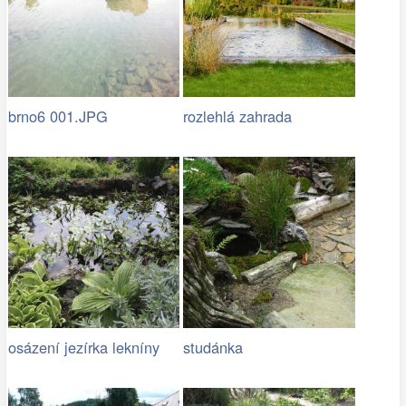
brno6 001.JPG
rozlehlá zahrada
osázení jezírka lekníny
studánka