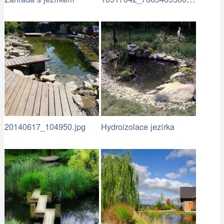
20140617_104950.jpg
Hydroizolace jezírka