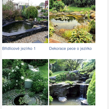
Břidlicové jezírko 1
Dekorace pece o jezirko