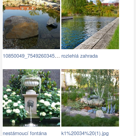
10850049_754926034583472…
rozlehlá zahrada
nestárnoucí fontána
k1%20034%20(1).jpg