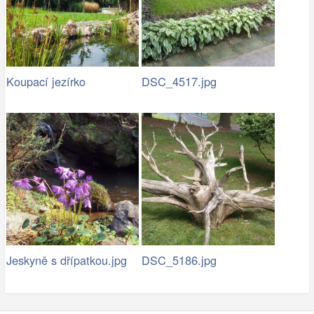
Koupací jezírko
DSC_4517.jpg
Jeskyně s dřípatkou.jpg
DSC_5186.jpg