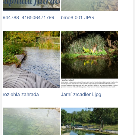
944788_416506471799940_187814829_n (1)…
brno6 001.JPG
rozlehlá zahrada
Jarní zrcadlení.jpg