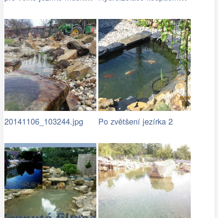
20141106_103244.jpg
Po zvětšení jezírka 2