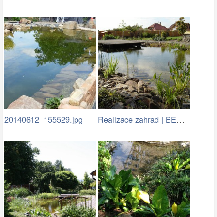
Realizace zahrad | BENED - zahradní…
20140612_155529.jpg