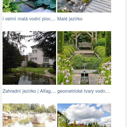
i velmi malá vodní plocha oživí zahradu
Malé jezírko
Zahradní jezírko | Alfagreen.cz
geometrické tvary vodních ploch jsou…