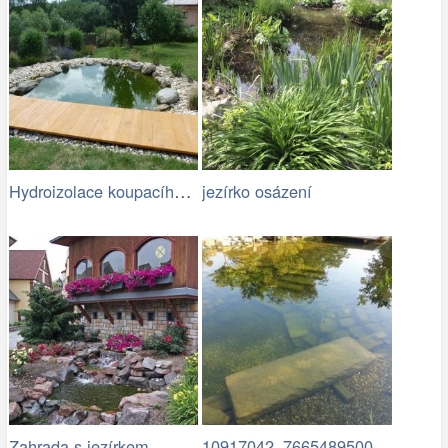
Hydroizolace koupacího jezírka
jezírko osázení
10917042_766548950087847…
Zahrada s jezírkem