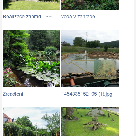
Realizace zahrad | BENED - zahradní…
voda v zahradě
Zrcadlení
1454335152105 (1).jpg