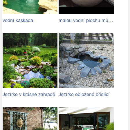
malou vodní plochu můžete mít i na…
vodní kaskáda
Jezírko v krásné zahradě
Jezírko obložené břidlicí