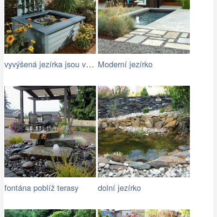
vyvýšená jezírka jsou vhodná pro rodiny…
Moderní jezírko
fontána poblíž terasy
dolní jezírko