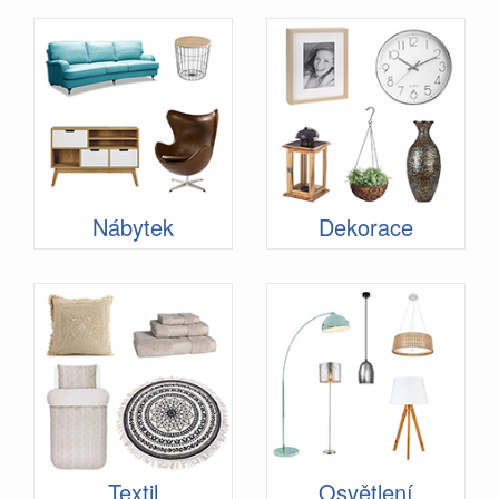
Nábytek
Dekorace
Textil
Osvětlení