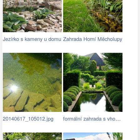
Jezírko s kameny u domu
Zahrada Horní Měcholupy
formální zahrada s vhodně zvoleným…
20140617_105012.jpg