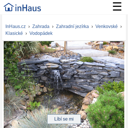
☰
InHaus.cz
›
Zahrada
›
Zahradní jezírka
›
Venkovské
›
Klasické
›
Vodopádek