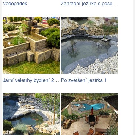
Zahradní jezírko s posezením ve stínu
Vodopádek
Jarní veletrhy bydlení 2015
Po zvětšení jezírka 1