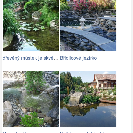
dřevěný můstek je skvělým doplňkem…
Břidlicové jezírko