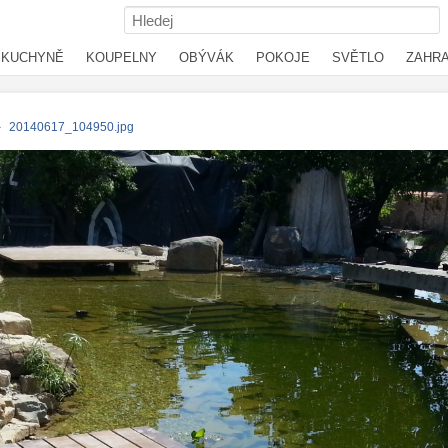
KUCHYNĚ
KOUPELNY
OBÝVÁK
POKOJE
SVĚTLO
ZAHR
›
20140617_104950.jpg