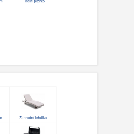
em
dolní jezírko
le
Zahradní lehátka