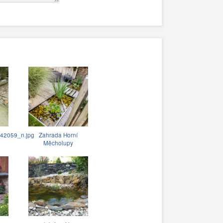
42059_n.jpg
Zahrada Horní
Měcholupy