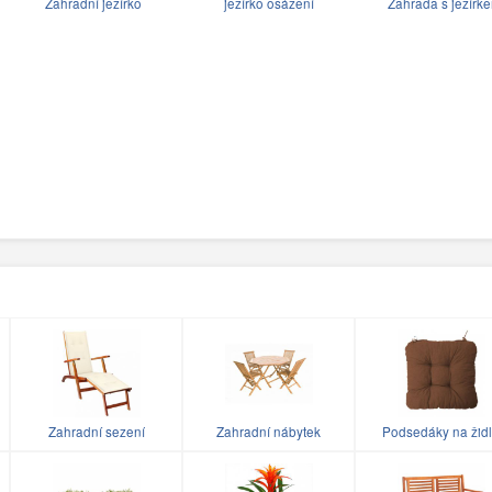
Zahradní jezírko
jezírko osázení
Zahrada s jezírk
Zahradní sezení
Zahradní nábytek
Podsedáky na žid