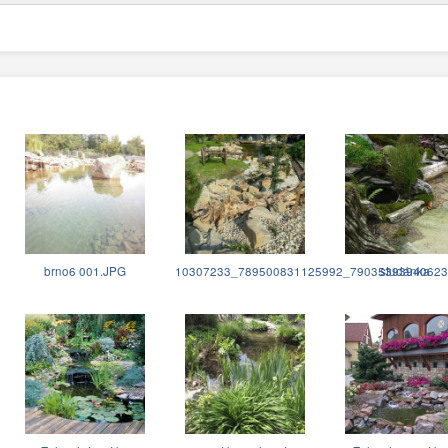
brno6 001.JPG
10307233_789500831125992_79035393940623
studánka