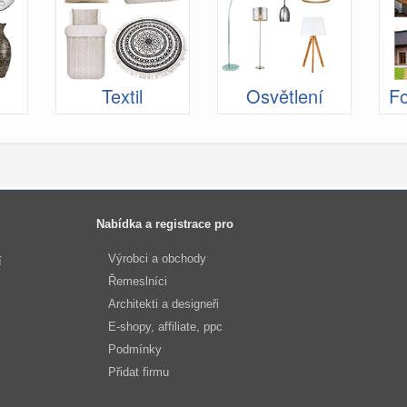
Textil
Osvětlení
Fo
Nabídka a registrace pro
Výrobci a obchody
í
Řemeslníci
Architekti a designeři
E-shopy, affiliate, ppc
Podmínky
Přidat firmu