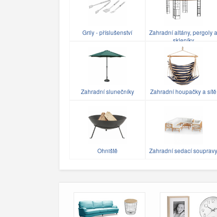
Grily - příslušenství
Zahradní altány, pergoly 
skleníky
Zahradní slunečníky
Zahradní houpačky a sítě
Ohniště
Zahradní sedací souprav