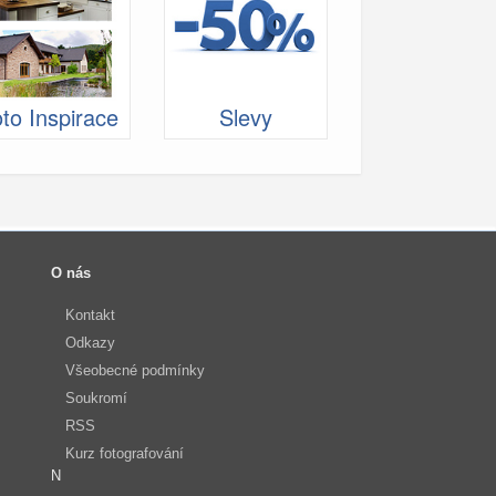
to Inspirace
Slevy
O nás
Kontakt
Odkazy
Všeobecné podmínky
Soukromí
RSS
Kurz fotografování
N