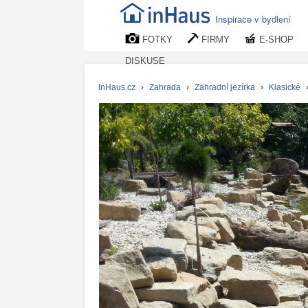
Inspirace v bydlení
FOTKY
FIRMY
E-SHOP
DISKUSE
InHaus.cz
›
Zahrada
›
Zahradní jezírka
›
Klasické