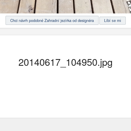
Chci návrh podobné Zahradní jezírka od designéra
20140617_104950.jpg