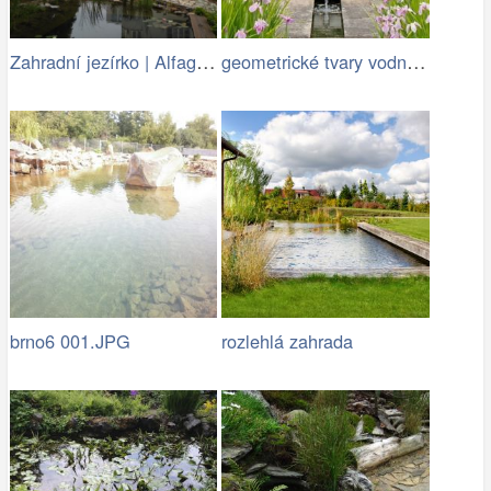
Zahradní jezírko | Alfagreen.cz
geometrické tvary vodních ploch jsou…
brno6 001.JPG
rozlehlá zahrada