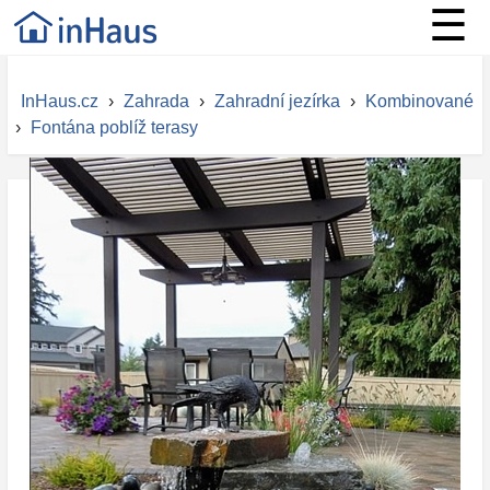
☰
InHaus.cz
›
Zahrada
›
Zahradní jezírka
›
Kombinované
›
Fontána poblíž terasy