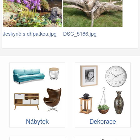
Jeskyně s dřípatkou.jpg
DSC_5186.jpg
Nábytek
Dekorace