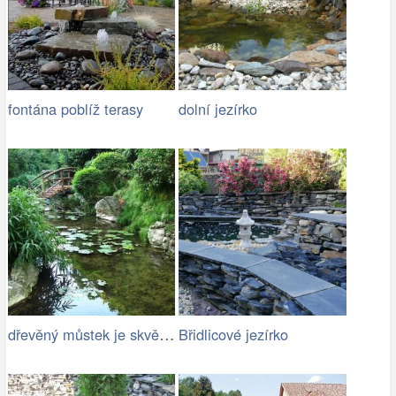
fontána poblíž terasy
dolní jezírko
dřevěný můstek je skvělým doplňkem…
Břidlicové jezírko