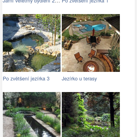
Jarní veletrhy bydlení 2015
Po zvětšení jezírka 1
Po zvětšení jezírka 3
Jezírko u terasy