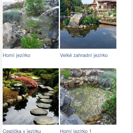
Horní jezírko
Velké zahradní jezírko
Cestička v jezírku
Horní jezírko 1