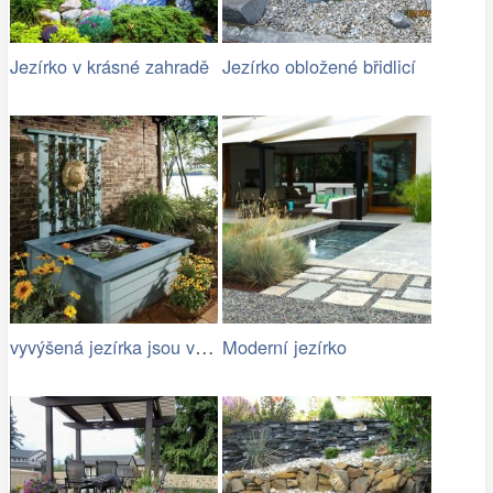
Jezírko v krásné zahradě
Jezírko obložené břidlicí
vyvýšená jezírka jsou vhodná pro rodiny…
Moderní jezírko