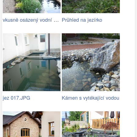
vkusně osázený vodní kanál s jezírkem
Průhled na jezírko
jez 017.JPG
Kámen s vytékající vodou