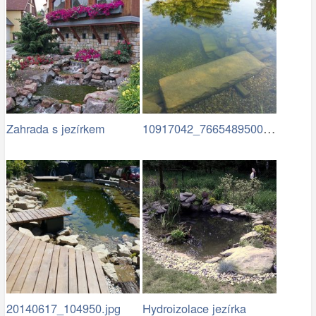
10917042_766548950087847…
Zahrada s jezírkem
20140617_104950.jpg
Hydroizolace jezírka