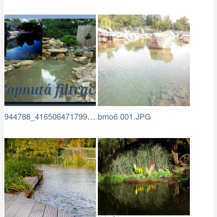
944788_416506471799940_187814829_n (1)…
brno6 001.JPG