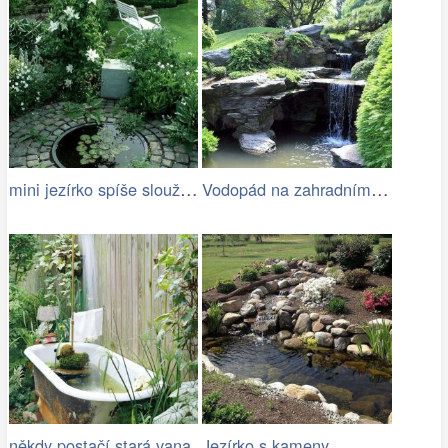
mini jezírko spíše slouží jako pítko…
Vodopád na zahradním jezírku
někdy postačí stará vana
Jezírko s kameny