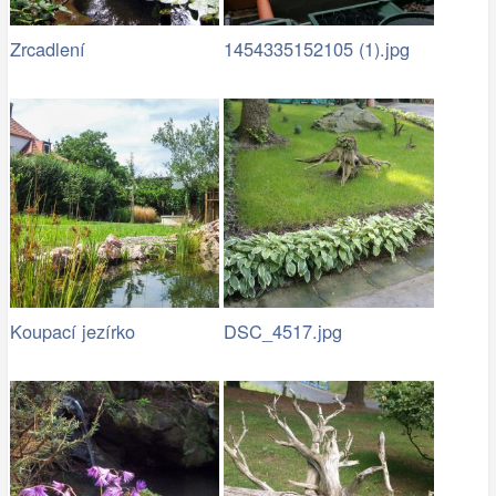
Zrcadlení
1454335152105 (1).jpg
Koupací jezírko
DSC_4517.jpg