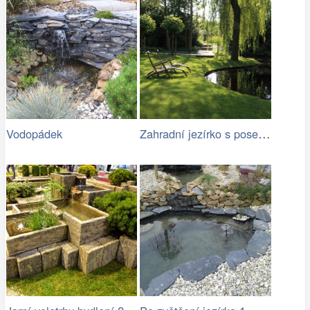
Zahradní jezírko s posezením ve stínu
Vodopádek