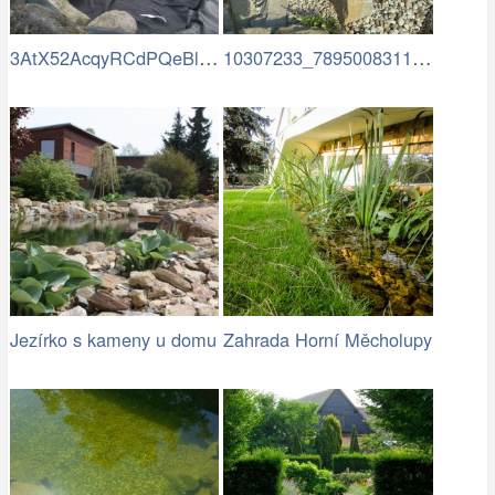
3AtX52AcqyRCdPQeBlSciXoEugVrbvqBJTPN0Dx…
10307233_789500831125992…
Jezírko s kameny u domu
Zahrada Horní Měcholupy