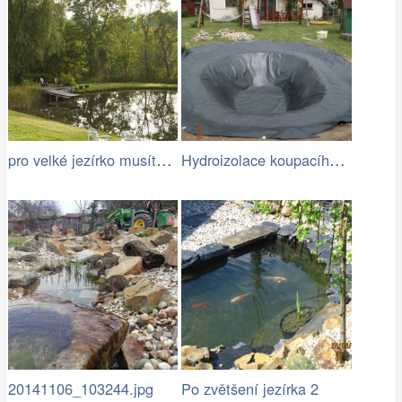
pro velké jezírko musíte mít dost místa
Hydroizolace koupacího jezírka
20141106_103244.jpg
Po zvětšení jezírka 2