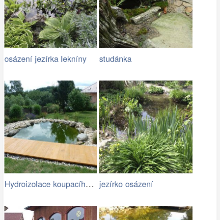
osázení jezírka lekníny
studánka
Hydroizolace koupacího jezírka
jezírko osázení