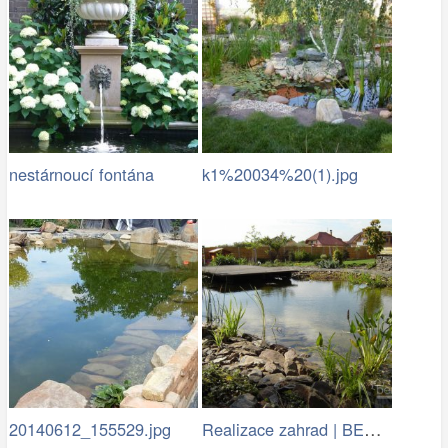
nestárnoucí fontána
k1%20034%20(1).jpg
Realizace zahrad | BENED - zahradní…
20140612_155529.jpg