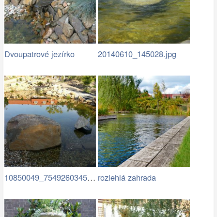
Dvoupatrové jezírko
20140610_145028.jpg
10850049_754926034583472…
rozlehlá zahrada