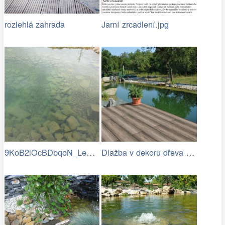
rozlehlá zahrada
Jarní zrcadlení.jpg
9KoB2iOcBDbqoN_LeD-v_BVRKRg-eH7a8vjtUp9…
Dlažba v dekoru dřeva u zahradního…