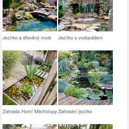
Jezírko a dřevěný most
Jezírko s vodopádem
Zahrada Horní Měcholupy
Zahradní jezírko