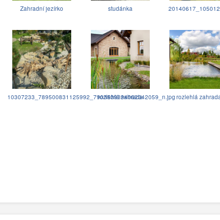
Zahradní jezírko
studánka
20140617_105012.
10307233_789500831125992_7903539394062342059_n.jpg
rozlehlá zahrada
rozlehlá zahrad