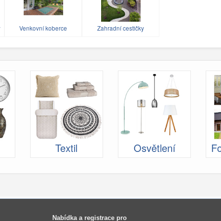
y
Venkovní koberce
Zahradní cestičky
Textil
Osvětlení
Fo
Nabídka a registrace pro