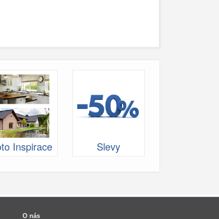
to Inspirace
Slevy
O nás