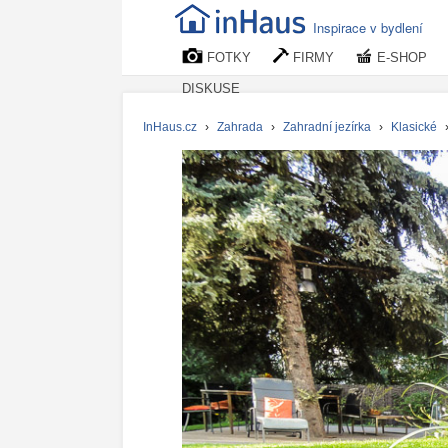
Inspirace v bydlení
FOTKY
FIRMY
E-SHOP
DISKUSE
InHaus.cz
›
Zahrada
›
Zahradní jezírka
›
Klasické