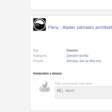
Flera - Atelier zahradní archite
Styl:
Klasické
Kategorie:
Zahradní jezírka
Projekt:
Zahrada, kde se děly divy
Komentáře a dotazy:
Přidej svůj komentář nebo dotaz