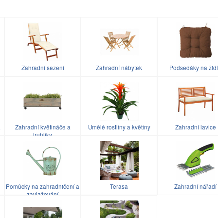
Zahradní sezení
Zahradní nábytek
Podsedáky na žid
a
Zahradní květináče a
Umělé rostliny a květiny
Zahradní lavice
truhlíky
Pomůcky na zahradničení a
Terasa
Zahradní nářadí
zavlažování