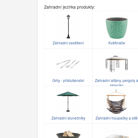
Zahradní jezírka produkty:
Zahradní osvětlení
Květináče
Grily - příslušenství
Zahradní altány, pergoly 
skleníky
Zahradní slunečníky
Zahradní houpačky a sítě