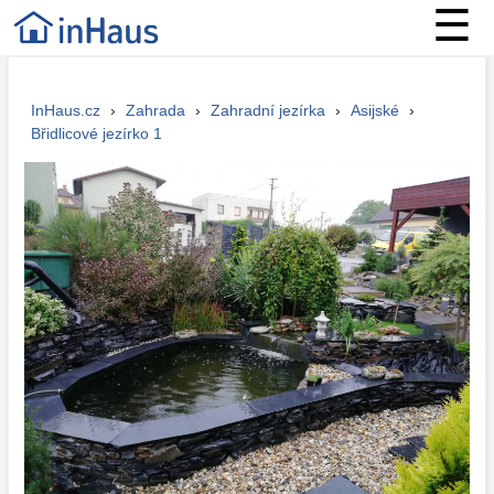
☰
InHaus.cz
›
Zahrada
›
Zahradní jezírka
›
Asijské
›
Břidlicové jezírko 1