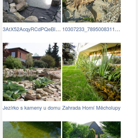
3AtX52AcqyRCdPQeBlSciXoEugVrbvqBJTPN0Dx…
10307233_789500831125992…
Jezírko s kameny u domu
Zahrada Horní Měcholupy