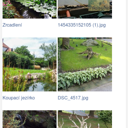
Zrcadlení
1454335152105 (1).jpg
Koupací jezírko
DSC_4517.jpg