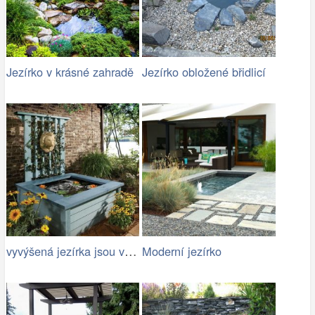
Jezírko v krásné zahradě
Jezírko obložené břidlicí
vyvýšená jezírka jsou vhodná pro rodiny…
Moderní jezírko