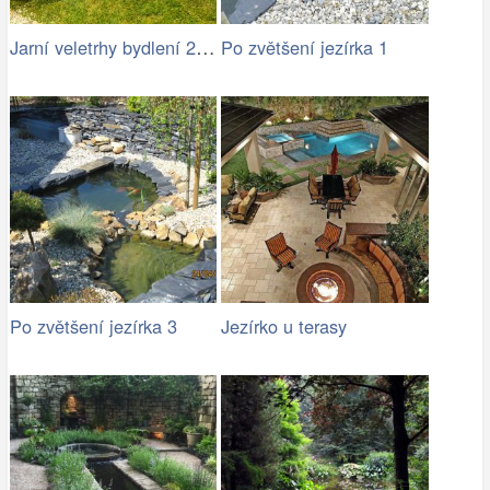
Jarní veletrhy bydlení 2015
Po zvětšení jezírka 1
Po zvětšení jezírka 3
Jezírko u terasy