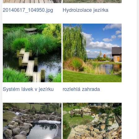
20140617_104950.jpg
Hydroizolace jezírka
Systém lávek v jezírku
rozlehlá zahrada