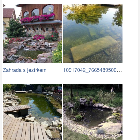
10917042_766548950087847…
Zahrada s jezírkem