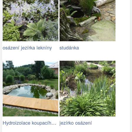
osázení jezírka lekníny
studánka
Hydroizolace koupacího jezírka
jezírko osázení