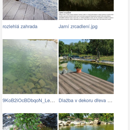
rozlehlá zahrada
Jarní zrcadlení.jpg
9KoB2iOcBDbqoN_LeD-v_BVRKRg-eH7a8vjtUp9…
Dlažba v dekoru dřeva u zahradního…