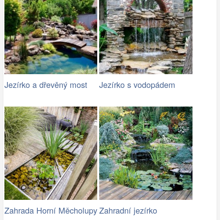
Jezírko a dřevěný most
Jezírko s vodopádem
Zahrada Horní Měcholupy
Zahradní jezírko