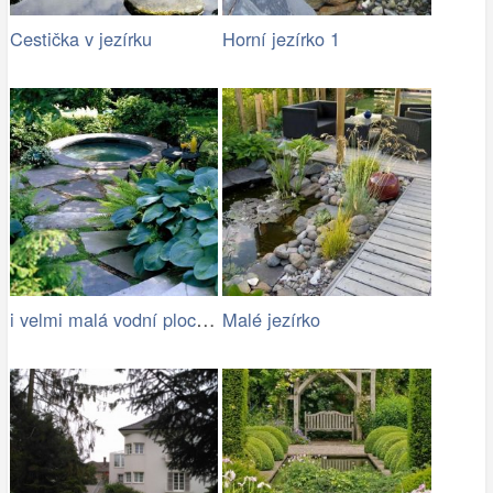
Cestička v jezírku
Horní jezírko 1
i velmi malá vodní plocha oživí zahradu
Malé jezírko