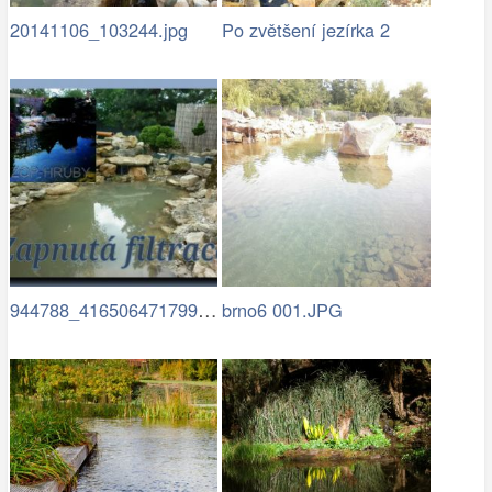
20141106_103244.jpg
Po zvětšení jezírka 2
944788_416506471799940_187814829_n (1)…
brno6 001.JPG