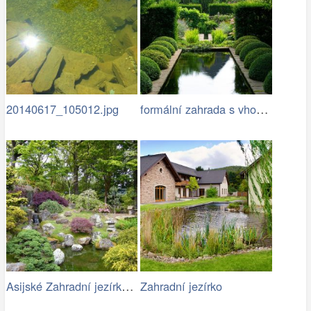
formální zahrada s vhodně zvoleným…
20140617_105012.jpg
Asijské Zahradní jezírko s kameny
Zahradní jezírko