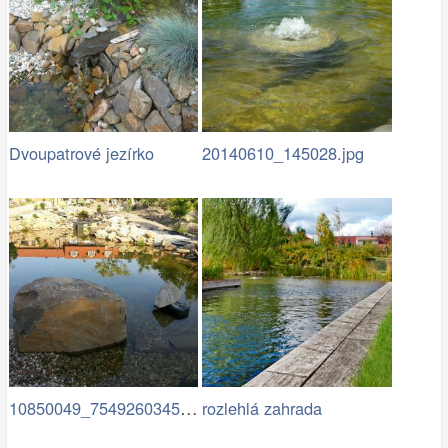
Dvoupatrové jezírko
20140610_145028.jpg
10850049_754926034583472…
rozlehlá zahrada