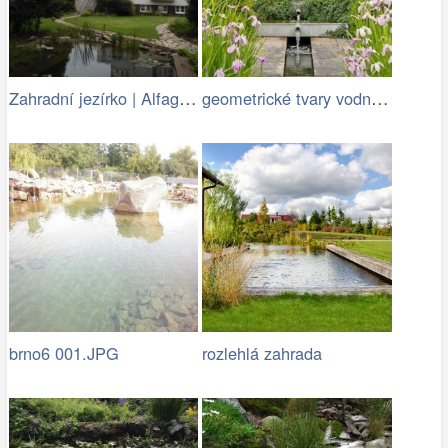
Zahradní jezírko | Alfagreen.cz
geometrické tvary vodních ploch jsou…
brno6 001.JPG
rozlehlá zahrada