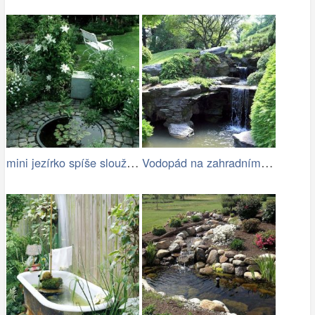
mini jezírko spíše slouží jako pítko…
Vodopád na zahradním jezírku