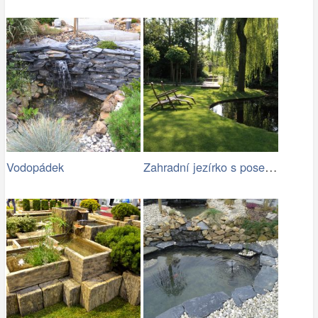
Zahradní jezírko s posezením ve stínu
Vodopádek