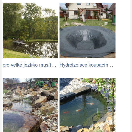
pro velké jezírko musíte mít dost místa
Hydroizolace koupacího jezírka