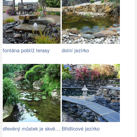
fontána poblíž terasy
dolní jezírko
dřevěný můstek je skvělým doplňkem…
Břidlicové jezírko