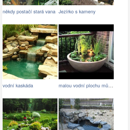
někdy postačí stará vana
Jezírko s kameny
malou vodní plochu můžete mít i na…
vodní kaskáda