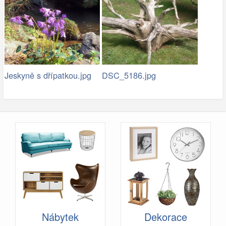
Jeskyně s dřípatkou.jpg
DSC_5186.jpg
Nábytek
Dekorace