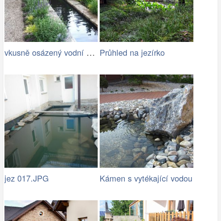
vkusně osázený vodní kanál s jezírkem
Průhled na jezírko
jez 017.JPG
Kámen s vytékající vodou