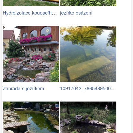
Hydroizolace koupacího jezírka
jezírko osázení
10917042_766548950087847…
Zahrada s jezírkem