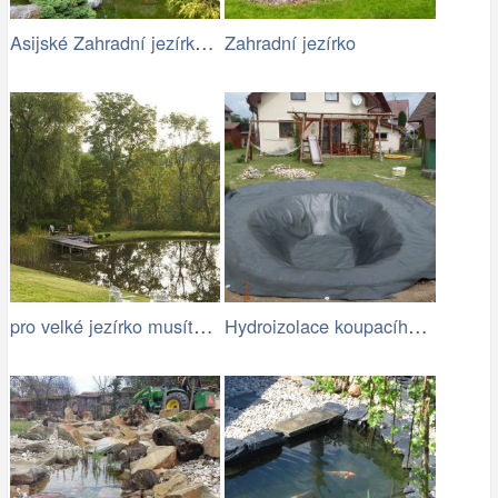
Asijské Zahradní jezírko s kameny
Zahradní jezírko
pro velké jezírko musíte mít dost místa
Hydroizolace koupacího jezírka