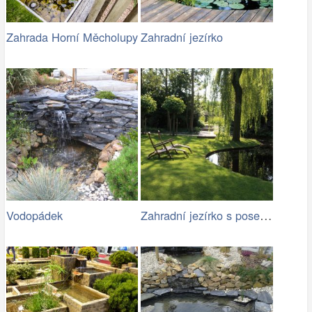
Zahrada Horní Měcholupy
Zahradní jezírko
Zahradní jezírko s posezením ve stínu
Vodopádek