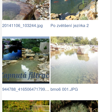
20141106_103244.jpg
Po zvětšení jezírka 2
944788_416506471799940_187814829_n (1)…
brno6 001.JPG