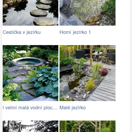
Cestička v jezírku
Horní jezírko 1
i velmi malá vodní plocha oživí zahradu
Malé jezírko