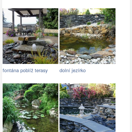
fontána poblíž terasy
dolní jezírko