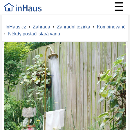
☰
InHaus.cz
›
Zahrada
›
Zahradní jezírka
›
Kombinované
›
Někdy postačí stará vana