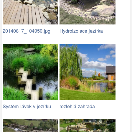
20140617_104950.jpg
Hydroizolace jezírka
Systém lávek v jezírku
rozlehlá zahrada