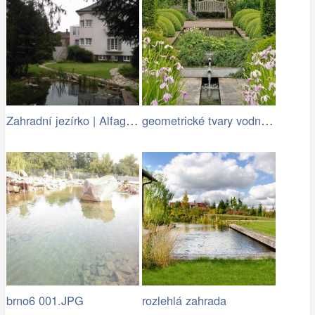
Zahradní jezírko | Alfagreen.cz
geometrické tvary vodních ploch jsou…
brno6 001.JPG
rozlehlá zahrada