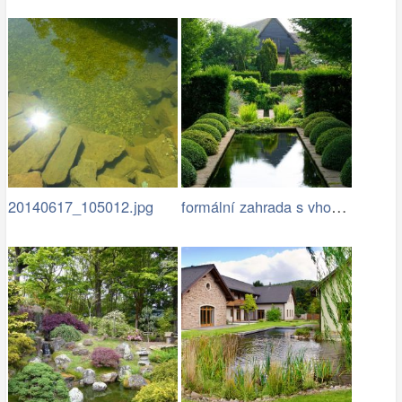
formální zahrada s vhodně zvoleným…
20140617_105012.jpg