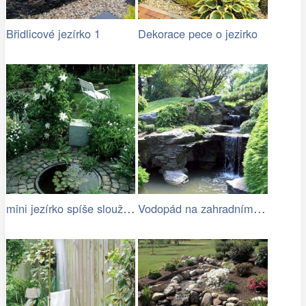
Břidlicové jezírko 1
Dekorace pece o jezirko
mini jezírko spíše slouží jako pítko…
Vodopád na zahradním jezírku