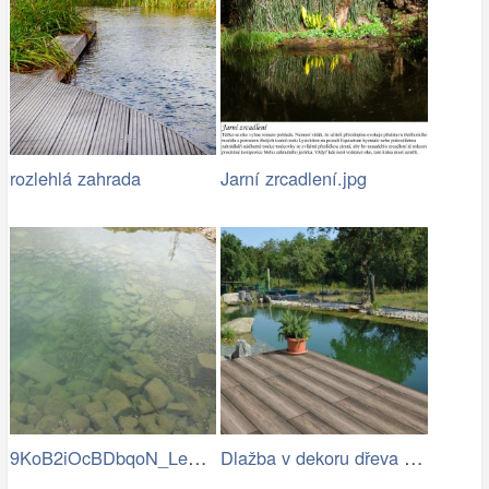
rozlehlá zahrada
Jarní zrcadlení.jpg
9KoB2iOcBDbqoN_LeD-v_BVRKRg-eH7a8vjtUp9…
Dlažba v dekoru dřeva u zahradního…