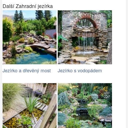
Další Zahradní jezírka
Jezírko a dřevěný most
Jezírko s vodopádem