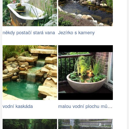
někdy postačí stará vana
Jezírko s kameny
malou vodní plochu můžete mít i na…
vodní kaskáda