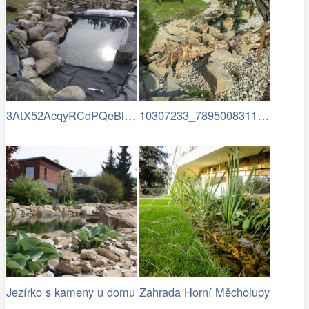
3AtX52AcqyRCdPQeBlSciXoEugVrbvqBJTPN0Dx…
10307233_789500831125992…
Jezírko s kameny u domu
Zahrada Horní Měcholupy