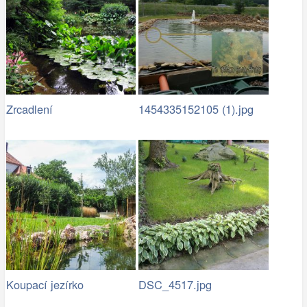
Zrcadlení
1454335152105 (1).jpg
Koupací jezírko
DSC_4517.jpg