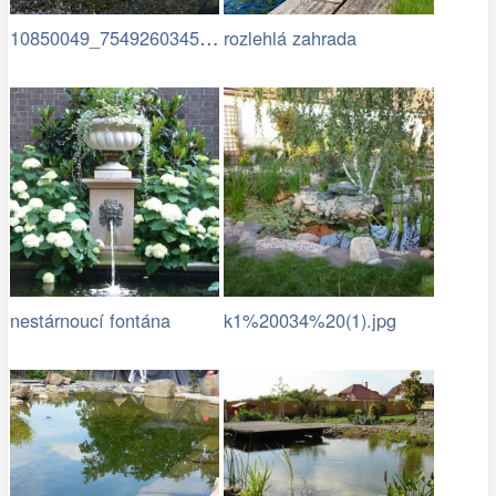
10850049_754926034583472…
rozlehlá zahrada
nestárnoucí fontána
k1%20034%20(1).jpg