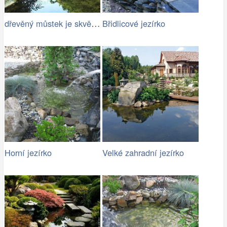
dřevěný můstek je skvělým doplňkem…
Břidlicové jezírko
Horní jezírko
Velké zahradní jezírko