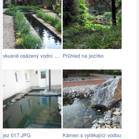
vkusně osázený vodní kanál s jezírkem
Průhled na jezírko
jez 017.JPG
Kámen s vytékající vodou