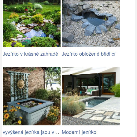
Jezírko v krásné zahradě
Jezírko obložené břidlicí
vyvýšená jezírka jsou vhodná pro rodiny…
Moderní jezírko