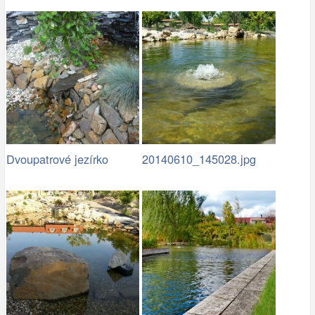
Dvoupatrové jezírko
20140610_145028.jpg