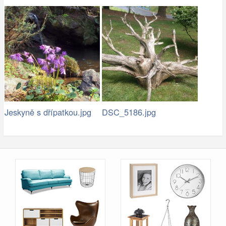
Jeskyně s dřípatkou.jpg
DSC_5186.jpg