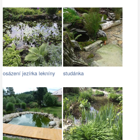
osázení jezírka lekníny
studánka