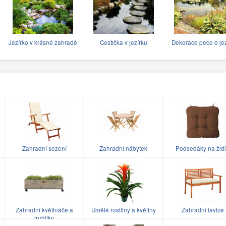
Jezírko v krásné zahradě
Cestička v jezírku
Dekorace pece o jez
Zahradní sezení
Zahradní nábytek
Podsedáky na žid
a
Zahradní květináče a
Umělé rostliny a květiny
Zahradní lavice
truhlíky