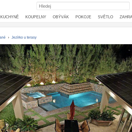
KUCHYNĚ
KOUPELNY
OBÝVÁK
POKOJE
SVĚTLO
ZAHR
ané
›
Jezírko u terasy