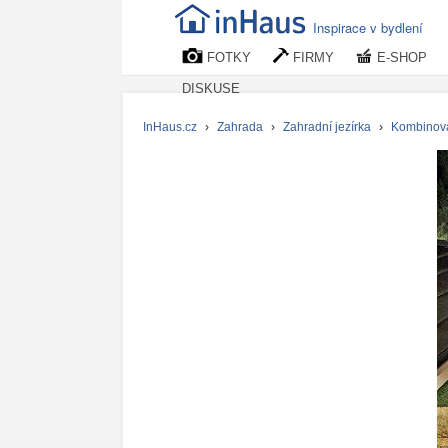
Inspirace v bydlení
FOTKY
FIRMY
E-SHOP
DISKUSE
InHaus.cz
›
Zahrada
›
Zahradní jezírka
›
Kombinov