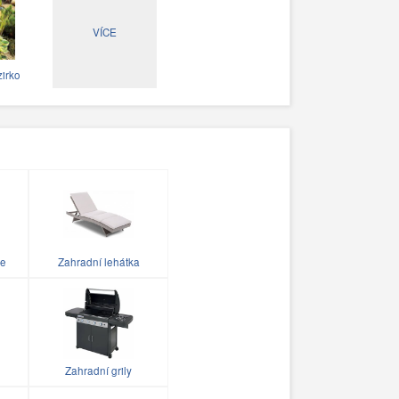
VÍCE
irko
le
Zahradní lehátka
Zahradní grily