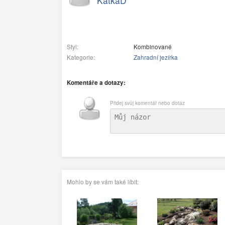
KatkaD
Styl:
Kombinované
Kategorie:
Zahradní jezírka
Komentáře a dotazy:
Přidej svůj komentář nebo dotaz
Mohlo by se vám také líbit: