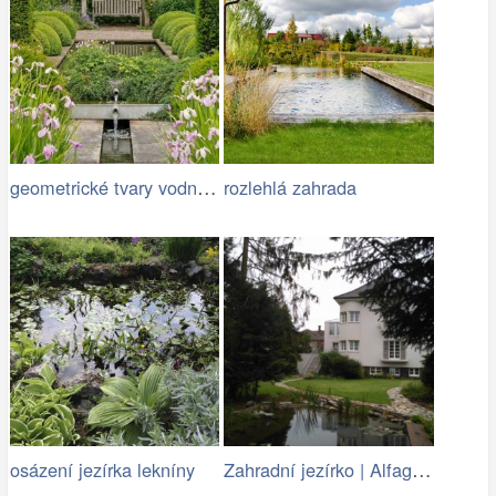
geometrické tvary vodních ploch jsou…
rozlehlá zahrada
Zahradní jezírko | Alfagreen.cz
osázení jezírka lekníny