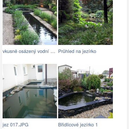
vkusně osázený vodní kanál s jezírkem
Průhled na jezírko
jez 017.JPG
Břidlicové jezírko 1