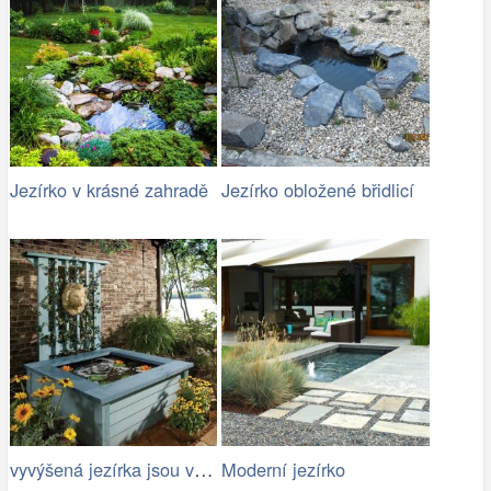
Jezírko v krásné zahradě
Jezírko obložené břidlicí
vyvýšená jezírka jsou vhodná pro rodiny…
Moderní jezírko