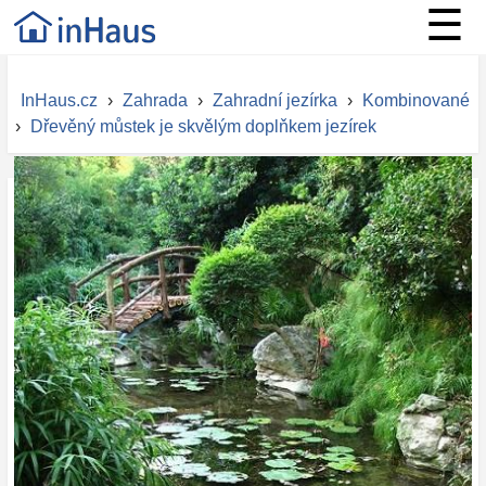
☰
InHaus.cz
›
Zahrada
›
Zahradní jezírka
›
Kombinované
›
Dřevěný můstek je skvělým doplňkem jezírek