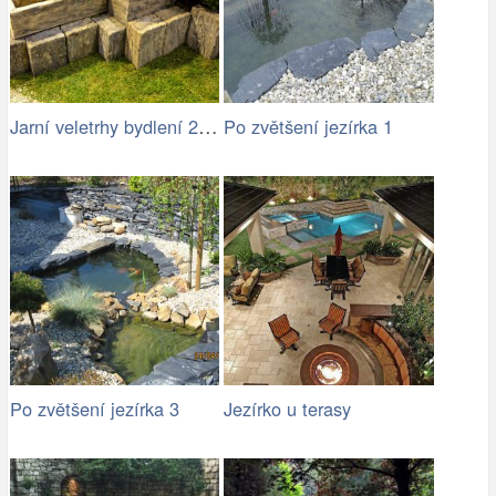
Jarní veletrhy bydlení 2015
Po zvětšení jezírka 1
Po zvětšení jezírka 3
Jezírko u terasy