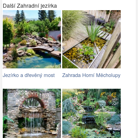
Další Zahradní jezírka
Jezírko a dřevěný most
Zahrada Horní Měcholupy