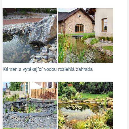
Kámen s vytékající vodou
rozlehlá zahrada