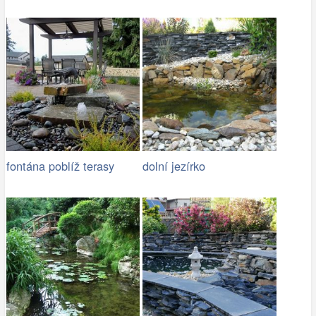
fontána poblíž terasy
dolní jezírko