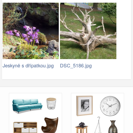
Jeskyně s dřípatkou.jpg
DSC_5186.jpg