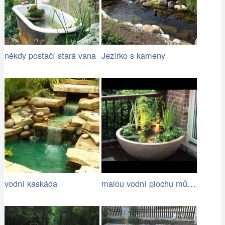
někdy postačí stará vana
Jezírko s kameny
malou vodní plochu můžete mít i na…
vodní kaskáda