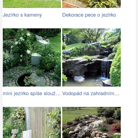
Jezírko s kameny
Dekorace pece o jezirko
mini jezírko spíše slouží jako pítko…
Vodopád na zahradním jezírku