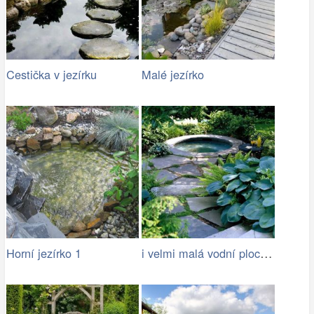
Cestička v jezírku
Malé jezírko
i velmi malá vodní plocha oživí zahradu
Horní jezírko 1