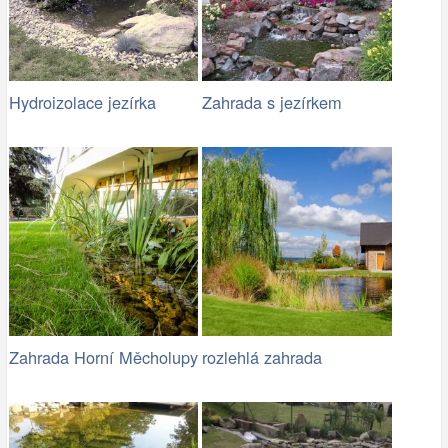
Hydroizolace jezírka
Zahrada s jezírkem
Zahrada Horní Měcholupy
rozlehlá zahrada