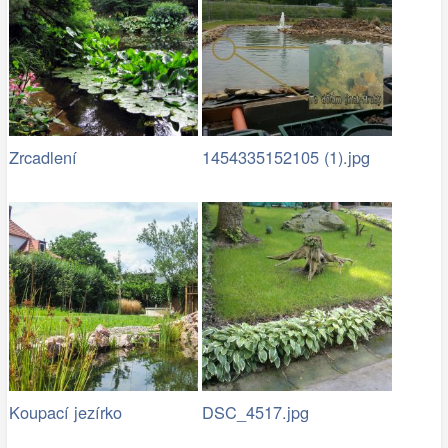
Zrcadlení
1454335152105 (1).jpg
Koupací jezírko
DSC_4517.jpg