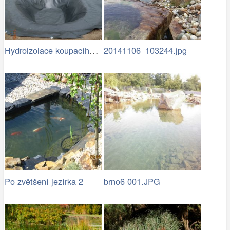
Hydroizolace koupacího jezírka
20141106_103244.jpg
Po zvětšení jezírka 2
brno6 001.JPG