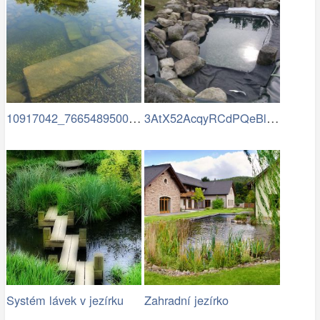
10917042_766548950087847…
3AtX52AcqyRCdPQeBlSciXoEugVrbvqBJTPN0Dx…
Systém lávek v jezírku
Zahradní jezírko