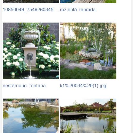
10850049_754926034583472…
rozlehlá zahrada
nestárnoucí fontána
k1%20034%20(1).jpg