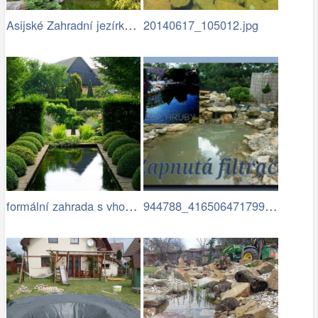
Asijské Zahradní jezírko s kameny
20140617_105012.jpg
formální zahrada s vhodně zvoleným…
944788_416506471799940_187814829_n (1)…