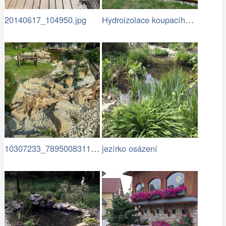
Hydroizolace koupacího jezírka
20140617_104950.jpg
10307233_789500831125992…
jezírko osázení