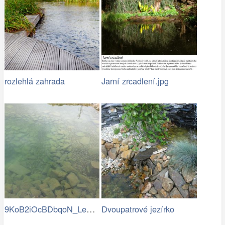
rozlehlá zahrada
Jarní zrcadlení.jpg
9KoB2iOcBDbqoN_LeD-v_BVRKRg-eH7a8vjtUp9…
Dvoupatrové jezírko