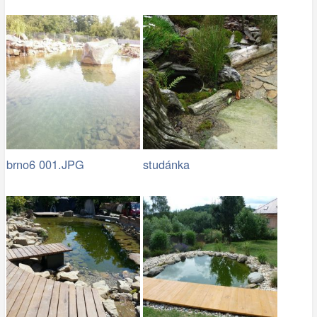
brno6 001.JPG
studánka