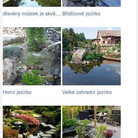
dřevěný můstek je skvělým doplňkem…
Břidlicové jezírko
Horní jezírko
Velké zahradní jezírko