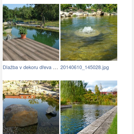
Dlažba v dekoru dřeva u zahradního…
20140610_145028.jpg