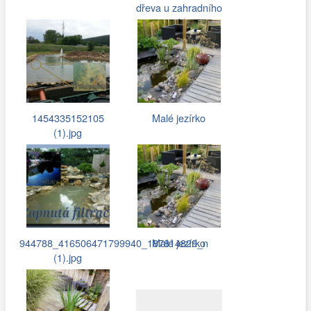
dřeva u zahradního
jezírka
1454335152105
Malé jezírko
(1).jpg
944788_416506471799940_187814829_n
Malé jezírko
(1).jpg