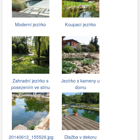
Moderní jezírko
Koupací jezírko
Zahradní jezírko s
Jezírko s kameny u
posezením ve stínu
domu
20140612_155529.jpg
Dlažba v dekoru