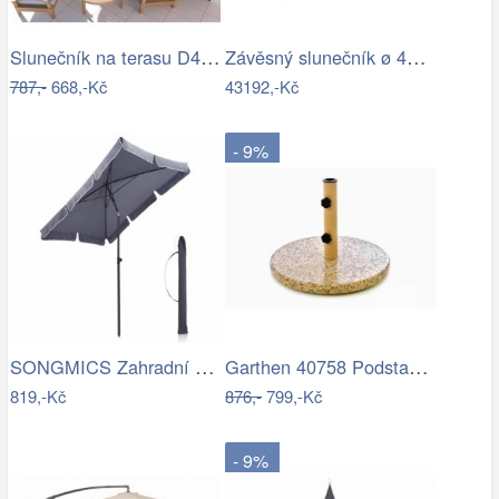
Slunečník na terasu D4164 Dekorhome
Závěsný slunečník ø 420 cm
787,-
668,-Kč
43192,-Kč
- 9%
SONGMICS Zahradní slunečník Royal…
Garthen 40758 Podstavec na slunečník…
819,-Kč
876,-
799,-Kč
- 9%