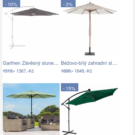
- 10%
- 3%
Garthen Závěsný slunečník s kličkou - 3…
Béžovo-bílý zahradní slunečník ⌀260 cm…
1519,-
1367,-Kč
1699,-
1649,-Kč
- 15%