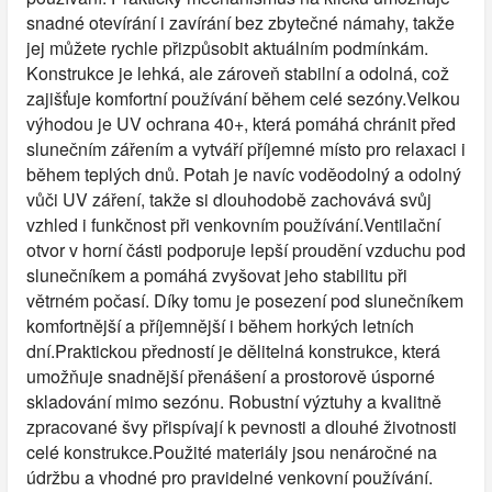
snadné otevírání i zavírání bez zbytečné námahy, takže
jej můžete rychle přizpůsobit aktuálním podmínkám.
Konstrukce je lehká, ale zároveň stabilní a odolná, což
zajišťuje komfortní používání během celé sezóny.Velkou
výhodou je UV ochrana 40+, která pomáhá chránit před
slunečním zářením a vytváří příjemné místo pro relaxaci i
během teplých dnů. Potah je navíc voděodolný a odolný
vůči UV záření, takže si dlouhodobě zachovává svůj
vzhled i funkčnost při venkovním používání.Ventilační
otvor v horní části podporuje lepší proudění vzduchu pod
slunečníkem a pomáhá zvyšovat jeho stabilitu při
větrném počasí. Díky tomu je posezení pod slunečníkem
komfortnější a příjemnější i během horkých letních
dní.Praktickou předností je dělitelná konstrukce, která
umožňuje snadnější přenášení a prostorově úsporné
skladování mimo sezónu. Robustní výztuhy a kvalitně
zpracované švy přispívají k pevnosti a dlouhé životnosti
celé konstrukce.Použité materiály jsou nenáročné na
údržbu a vhodné pro pravidelné venkovní používání.