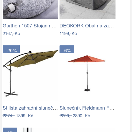
Garthen 1507 Stojan na slunečník …
DEOKORK Obal na zahradní nábytek…
2167,-Kč
1199,-Kč
- 20%
- 6%
Stilista zahradní slunečník LED s…
Slunečník Fieldmann FDZN 4014
2374,-
1899,-Kč
2200,-
2890,-Kč