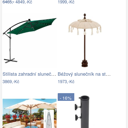
6465,-
4849,-Kč
1999,-Kč
Stilista zahradní slunečník 350 cm…
Béžový slunečník na stůl s třásněmi a…
3869,-Kč
1973,-Kč
- 16%