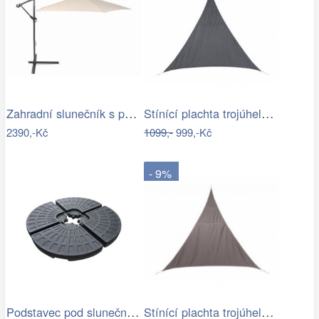
Zahradní slunečník s podstavcem ø 300…
Stínící plachta trojúhelník 3*3*3 m šedá
2390,-Kč
1099,-
999,-Kč
- 9%
Podstavec pod slunečník Houseland Barx…
Stínící plachta trojúhelník 3*3*3 m…