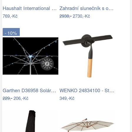
Haushalt International Stínící…
Zahradní slunečník s osvětlením PL-882,…
769,-Kč
2938,-
2730,-Kč
- 10%
Garthen D36958 Solární blikající řetěz…
WENKO 24834100 - Stěrka BAMBUSa 24,5x17…
229,-
206,-Kč
349,-Kč