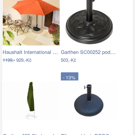
Haushalt International Slunečník…
Garthen SC00252 podstavec na slunečník…
1199,-
929,-Kč
503,-Kč
- 13%