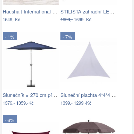
Haushalt International Kovový slunečník…
STILISTA zahradní LED slunečník s…
1549,-Kč
1999,-
1699,-Kč
- 1%
- 7%
Slunečník ⌀ 270 cm pískově béžový VARESE
Sluneční plachta 4*4*4 m bílá
1379,-
1359,-Kč
1399,-
1299,-Kč
- 6%