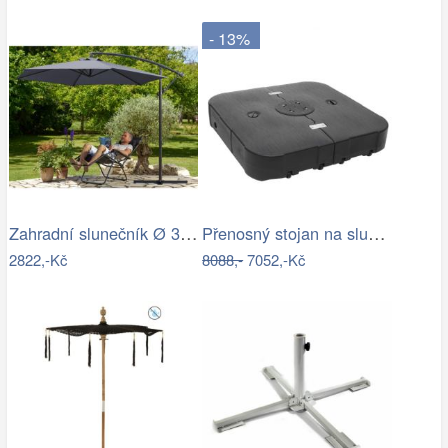
- 13%
Zahradní slunečník Ø 330 cm D2557…
Přenosný stojan na slunečník Dekorhome
2822,-Kč
8088,-
7052,-Kč