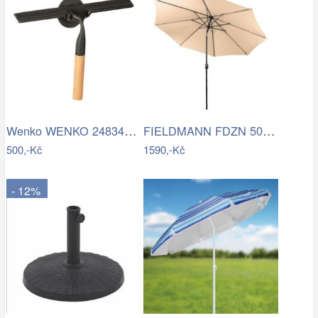
Wenko WENKO 24834100 - Stěrka BAMBUSa…
FIELDMANN FDZN 5006 Slunečník krémový 3…
500,-Kč
1590,-Kč
- 12%