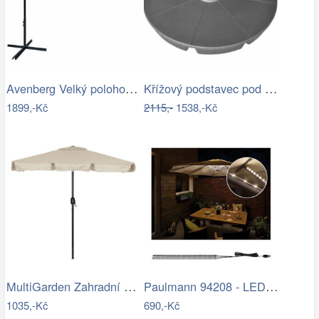
Avenberg Velký polohovatelný slunečník…
Křížový podstavec pod slunečník ET9496…
1899,-Kč
2115,-
1538,-Kč
MultiGarden Zahradní slunečník Kosy…
Paulmann 94208 - LED/1,8W Osvětlení…
1035,-Kč
690,-Kč