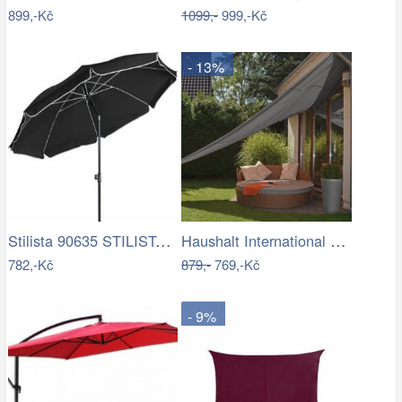
899,-Kč
1099,-
999,-Kč
- 13%
Stilista 90635 STILISTA Zahradní…
Haushalt International Stínící…
782,-Kč
879,-
769,-Kč
- 9%