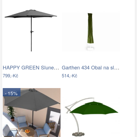
HAPPY GREEN Slunečník s kličkou 230 cm,…
Garthen 434 Obal na slunečník s…
799,-Kč
514,-Kč
- 15%