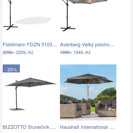
Fieldmann FDZN 5103 boční slunečník,…
Avenberg Velký polohovatelný slunečník…
2299,-
2259,-Kč
1999,-
1949,-Kč
- 25%
BIZZOTTO Slunečník SIVIGLIA taupe 3x3m
Haushalt International Dřevěný…