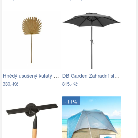
Hnědý usušený kulatý dekorativní list…
DB Garden Zahradní slunečník Diane…
330,-Kč
815,-Kč
- 11%