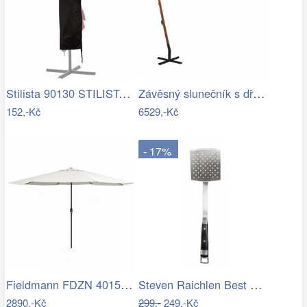
Stilista 90130 STILISTA Obal na 350 cm…
Závěsný slunečník s dřevěnou tyčí Ø 350…
152,-Kč
6529,-Kč
- 17%
Fieldmann FDZN 4015 krémová
Steven Raichlen Best of Barbecue…
2890,-Kč
299,-
249,-Kč