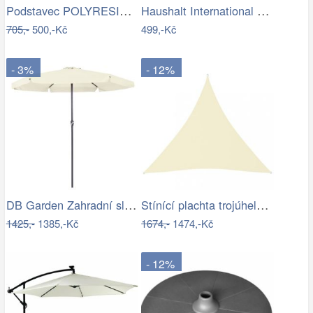
Podstavec POLYRESIN 10kg ROJAPLAST
Haushalt International Slunečník, 200 cm
705,-
500,-Kč
499,-Kč
- 3%
- 12%
DB Garden Zahradní slunečník Jenna…
Stínící plachta trojúhelníková 5 x 5 x…
1425,-
1385,-Kč
1674,-
1474,-Kč
- 12%