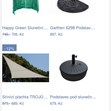
Happy Green Slunečník s boční stěnou,…
Garthen 6298 Podstavec pro půlkulaté…
749,-
709,-Kč
897,-Kč
- 12%
Stínící plachta TROJÚHELNÍK Rojaplast
Podstavec pod slunečník Houseland Bixi…
873,-
689,-Kč
679,-Kč