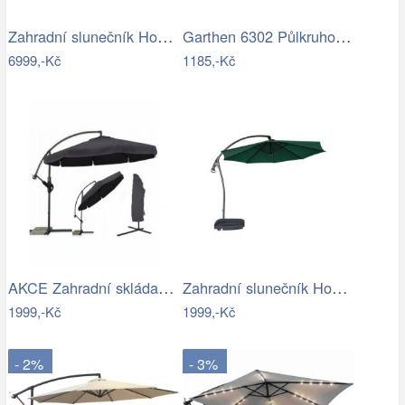
Zahradní slunečník Houseland Vexon s…
Garthen 6302 Půlkruhový zahradní…
6999,-Kč
1185,-Kč
AKCE Zahradní skládací slunečník LEVI…
Zahradní slunečník Houseland Vortexa…
1999,-Kč
1999,-Kč
- 2%
- 3%