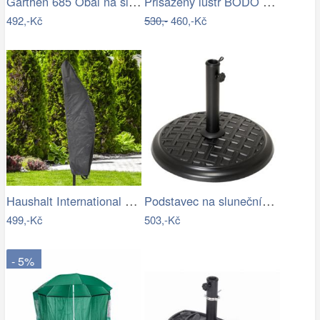
Garthen 685 Obal na slunečník s…
Přisazený lustr BODO 1xE27/60W/230V…
492,-Kč
530,-
460,-Kč
Haushalt International Ochranný obal na…
Podstavec na slunečník, kulatý, 15 kg
499,-Kč
503,-Kč
- 5%