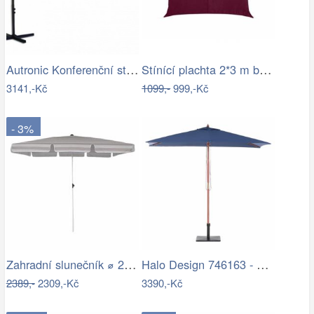
Autronic Konferenční stolek AHG-402 WT
Stínící plachta 2*3 m bordó
3141,-Kč
1099,-
999,-Kč
- 3%
Zahradní slunečník ⌀ 2,85 m světle…
Halo Design 746163 - LED Stm. nab.…
2389,-
2309,-Kč
3390,-Kč