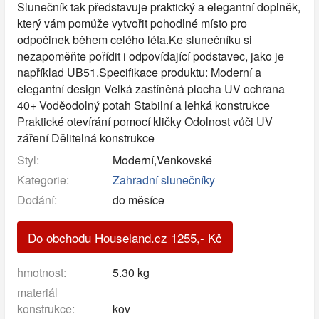
Slunečník tak představuje praktický a elegantní doplněk,
který vám pomůže vytvořit pohodlné místo pro
odpočinek během celého léta.Ke slunečníku si
nezapoměňte pořídit i odpovídající podstavec, jako je
například UB51.Specifikace produktu: Moderní a
elegantní design Velká zastíněná plocha UV ochrana
40+ Voděodolný potah Stabilní a lehká konstrukce
Praktické otevírání pomocí kličky Odolnost vůči UV
záření Dělitelná konstrukce
Styl:
Moderní,Venkovské
Kategorie:
Zahradní slunečníky
Dodání:
do měsíce
Do obchodu Houseland.cz
1255
,-
Kč
hmotnost:
5.30 kg
materiál
konstrukce:
kov