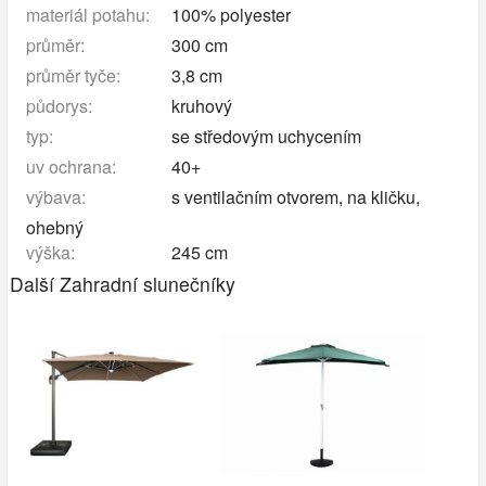
materiál potahu:
100% polyester
průměr:
300 cm
průměr tyče:
3,8 cm
půdorys:
kruhový
typ:
se středovým uchycením
uv ochrana:
40+
výbava:
s ventilačním otvorem, na kličku,
ohebný
výška:
245 cm
Další Zahradní slunečníky