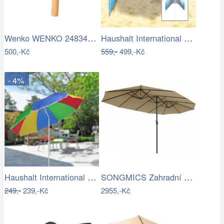
Wenko WENKO 24834100 - Stěrka BAMBUSa…
Haushalt International Plážový…
500,-Kč
559,-
499,-Kč
- 4%
Haushalt International Slunečník duhový…
SONGMICS Zahradní slunečník Lyre šedý
249,-
239,-Kč
2955,-Kč