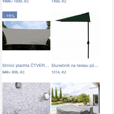
1999,-
1699,-Kč
1499,-Kč
- 15%
Stínící plachta ČTVEREC Rojaplast
Slunečník na terasu půlkruhový - zelený…
949,-
806,-Kč
1014,-Kč