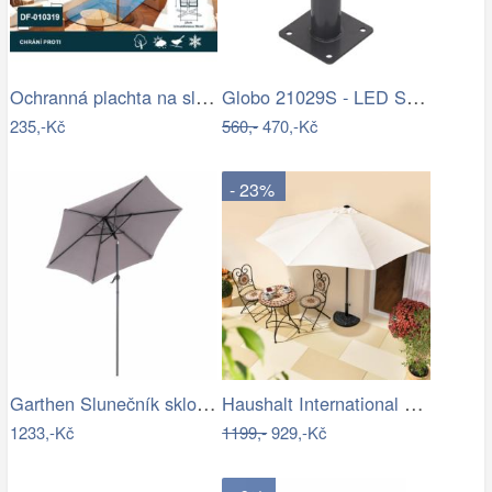
Ochranná plachta na slunečník 200-300 cm
Globo 21029S - LED Stm. nab. dot.…
235,-Kč
560,-
470,-Kč
- 23%
Garthen Slunečník sklopný s kličkou,…
Haushalt International Slunečník…
1233,-Kč
1199,-
929,-Kč