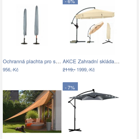
- 6%
Ochranná plachta pro slunečníky - GD
AKCE Zahradní skládací slunečník LEVI…
956,-Kč
2119,-
1999,-Kč
- 7%