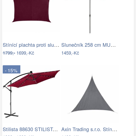
Stínící plachta proti slunci 3x4m bordó
Slunečník 258 cm MURASA Bílá
1799,-
1699,-Kč
1459,-Kč
- 15%
Stilista 88630 STILISTA Zahradní LED…
Axin Trading s.r.o. Stínící plachta…